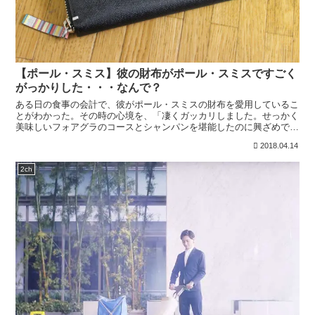
【ポール・スミス】彼の財布がポール・スミスですごく
がっかりした・・・なんで？
ある日の食事の会計で、彼がポール・スミスの財布を愛用しているこ
とがわかった。その時の心境を、「凄くガッカリしました。せっかく
美味しいフォアグラのコースとシャンパンを堪能したのに興ざめで
す」と振り返り、「ポールスミスって中学生とか高校生が持つような
2018.04.14
ブランドですよね。さすがにいい歳した男が持つようなものじゃない
です。正直、彼のセンスのダサさに引いてしまいました」
2ch