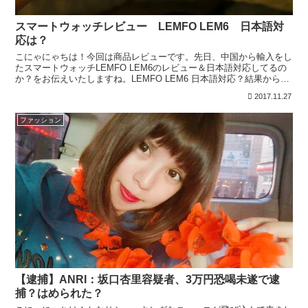
スマートウォッチレビュー LEMFO LEM6 日本語対
応は？
こにゃにゃちは！今回は商品レビューです。先日、中国から輸入をし
たスマートウォッチLEMFO LEM6のレビュー＆日本語対応してるの
か？をお伝えいたしますね。LEMFO LEM6 日本語対応？結果から申
し上げますｗ日本語対応です！公式では表記...
2017.11.27
ファッション
【逮捕】ANRI：坂口杏里容疑者、3万円恐喝未遂で逮
捕？はめられた？