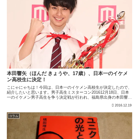
本田響矢（ほんだ きょうや、17歳）、日本一のイケメ
ン高校生に決定！
こにゃにゃちは！今回は、日本一のイケメン高校生が決定したので、
紹介したいと思います。男子高生ミスターコン201612月18日、日本
一のイケメン男子高生を争う決定戦が行われ、福島県出身の本田響矢
（ほんだ きょうや、17歳）が決定！SNS「SN...
2016.12.19
コラム