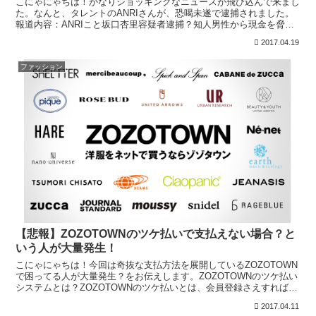
こにゃにゃちは！かなりショッキングなニュースが飛び込んで来まし
た。なんと、タレントのANRIさんが、恐喝未遂で逮捕されました。
報道内容：ANRIこと坂口杏里容疑者逮捕？知人男性から現金を脅し
取ろうとしたとして、タレントのＡＮＲＩこと坂口杏里...
2017.04.19
ファッション
【悲報】ZOZOTOWNのツケ払いで支払えない場合？と
いう人が大量発生！
こにゃにゃちは！今回は奇抜な支払方法を展開しているZOZOTOWN
で困ってる人が大量発生？をお伝えします。ZOZOTOWNのツケ払い
システムとは？ZOZOTOWNのツケ払いとは、会員登録さえすれば、
54000円までの買い物の支払いを2か月先...
2017.04.11