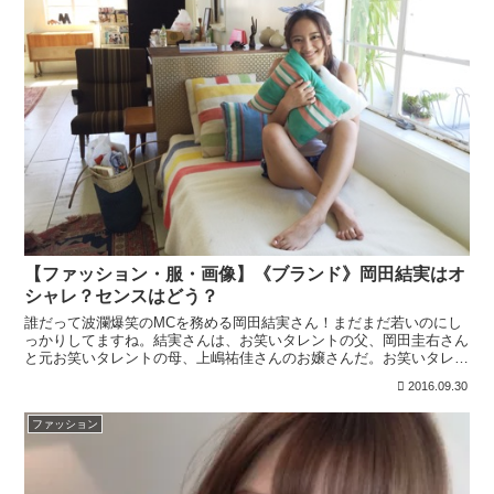
【ファッション・服・画像】《ブランド》岡田結実はオ
シャレ？センスはどう？
誰だって波瀾爆笑のMCを務める岡田結実さん！まだまだ若いのにし
っかりしてますね。結実さんは、お笑いタレントの父、岡田圭右さん
と元お笑いタレントの母、上嶋祐佳さんのお嬢さんだ。お笑いタレン
トの2世として、業界に入ったが、本人のかわいらしさが勝...
2016.09.30
ファッション