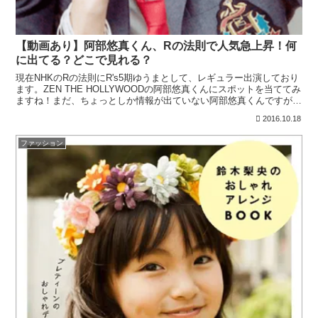
【動画あり】阿部悠真くん、Rの法則で人気急上昇！何
に出てる？どこで見れる？
現在NHKのRの法則にR's5期ゆうまとして、レギュラー出演しており
ます。ZEN THE HOLLYWOODの阿部悠真くんにスポットを当ててみ
ますね！まだ、ちょっとしか情報が出ていない阿部悠真くんですが、
基本情報から、画像までを集めてみまし...
2016.10.18
ファッション