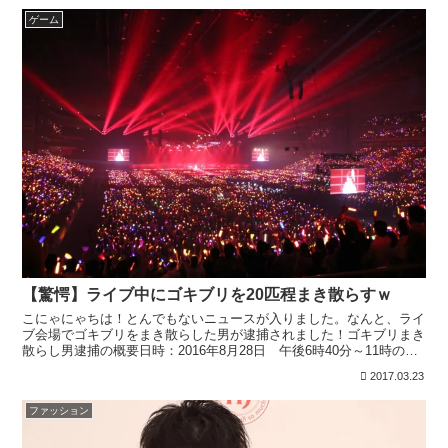
ゲーム
【驚愕】ライブ中にゴキブリを20匹程まき散らすｗ
こにゃにゃちは！とんでもないニュースが入りました。なんと、ライ
ブ会場でゴキブリをまき散らした男が逮捕されました！ゴキブリまき
散らし男逮捕の概要日時：2016年8月28日 午後6時40分～11時の間
場所：さいたまスーパーアリーナ大阪府東大阪市...
2017.03.23
ファッション