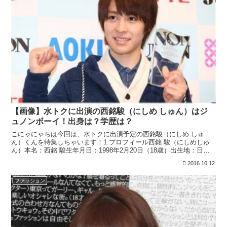
【画像】水トクに出演の西銘駿（にしめ しゅん）はジ
ュノンボーイ！出身は？学歴は？
こにゃにゃちは今回は、水トクに出演予定の西銘駿（にしめ しゅ
ん）くんを特集しちゃいます！1.プロフィール西銘 駿（にしめしゅ
ん）本名：西銘 駿生年月日：1998年2月20日（18歳）出生地：日
本・沖縄県うるま市身長：173cm血液型：O型俳...
2016.10.12
ファッション