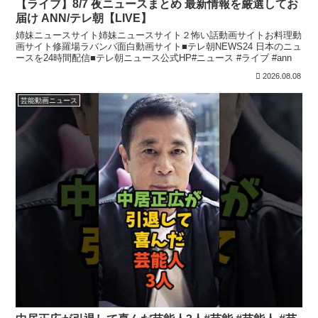
【ライブ】8/7 夜ニュースまとめ 最新情報を厳選してお
届け ANN/テレ朝【LIVE】
姉妹ニュースサイト姉妹ニュースサイト２怖い話動画サイトお料理動
画サイト修羅場ラバンバ面白動画サイト■テレ朝NEWS24 日本のニュ
ースを24時間配信■テレ朝ニュース公式HP#ニュース #ライブ #ann
2026.08.08
芸能動画ニュース