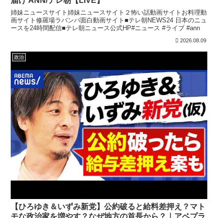
届け ANN/テレ朝【LIVE】
姉妹ニュースサイト姉妹ニュースサイト２怖い話動画サイトお料理動
画サイト修羅場ラバンバ面白動画サイト■テレ朝NEWS24 日本のニュ
ースを24時間配信■テレ朝ニュース公式HP#ニュース #ライブ #ann
2026.08.09
政治
【ひろゆき＆いずみ新党】公約破ると給料差押え？マト
モな政治家を増やす？なぜ地方の首長から？｜アベプラ