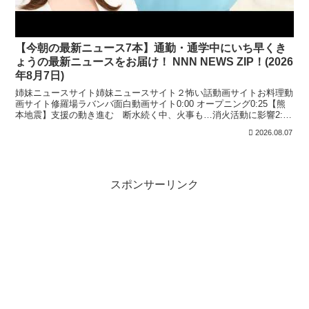
【今朝の最新ニュース7本】通勤・通学中にいち早くき
ょうの最新ニュースをお届け！ NNN NEWS ZIP！(2026
年8月7日)
姉妹ニュースサイト姉妹ニュースサイト２怖い話動画サイトお料理動
画サイト修羅場ラバンバ面白動画サイト0:00 オープニング0:25【熊
本地震】支援の動き進む 断水続く中、火事も…消火活動に影響2:41
「九州新幹線」熊本―新水俣 JR九州社長...
2026.08.07
スポンサーリンク