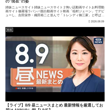
の”現在”の姿
姉妹ニュースサイト姉妹ニュースサイト２怖い話動画サイトお料理動
画サイト修羅場ラバンバ面白動画サイト映画「稲村ジェーン」でデビ
ューし、吉田栄作・織田裕二と並んで「トレンディ御三家」と呼ばれ
た加勢大周。2008年の一件で芸能界を去ってから18年...
2026.08.09
動画
【ライブ】8/9 昼ニュースまとめ 最新情報を厳選してお