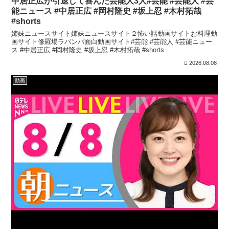
中居正広が引退して喜んだ芸能人3人#芸能 #芸能人 #芸
能ニュース #中居正広 #岡村隆史 #坂上忍 #木村拓哉
#shorts
姉妹ニュースサイト姉妹ニュースサイト２怖い話動画サイトお料理動
画サイト修羅場ラバンバ面白動画サイト#芸能 #芸能人 #芸能ニュー
ス #中居正広 #岡村隆史 #坂上忍 #木村拓哉 #shorts
2026.08.08
動画