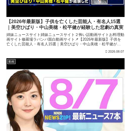
【2026年最新版】子供を亡くした芸能人・有名人15選
｜美空ひばり・中山美穂・松平健が経験した悲劇の真実
姉妹ニュースサイト姉妹ニュースサイト２怖い話動画サイトお料理動
画サイト修羅場ラバンバ面白動画サイト📌【2026年最新版】子供を
亡くした芸能人・有名人15選｜美空ひばり・中山美穂・松平健が経
験した悲劇の真実華やかな芸能界の裏には、多くの人が知...
2026.08.07
動画