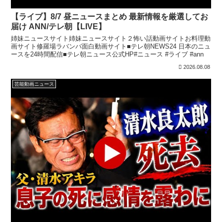
【ライブ】8/7 昼ニュースまとめ 最新情報を厳選してお
届け ANN/テレ朝【LIVE】
姉妹ニュースサイト姉妹ニュースサイト２怖い話動画サイトお料理動
画サイト修羅場ラバンバ面白動画サイト■テレ朝NEWS24 日本のニュ
ースを24時間配信■テレ朝ニュース公式HP#ニュース #ライブ #ann
2026.08.08
芸能動画ニュース