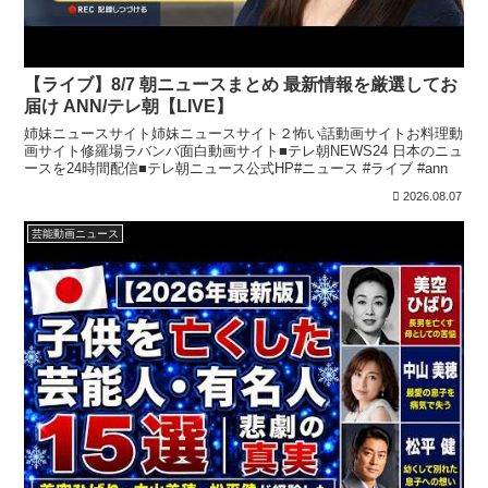
【ライブ】8/7 朝ニュースまとめ 最新情報を厳選してお
届け ANN/テレ朝【LIVE】
姉妹ニュースサイト姉妹ニュースサイト２怖い話動画サイトお料理動
画サイト修羅場ラバンバ面白動画サイト■テレ朝NEWS24 日本のニュ
ースを24時間配信■テレ朝ニュース公式HP#ニュース #ライブ #ann
2026.08.07
芸能動画ニュース