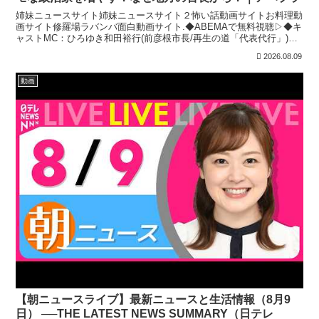
姉妹ニュースサイト姉妹ニュースサイト２怖い話動画サイトお料理動
画サイト修羅場ラバンバ面白動画サイト.◆ABEMAで無料視聴▷◆キ
ャストMC：ひろゆき和田裕行(前彦根市長/再生の道「代表代行」)浜
田聡(前参議院議員/元NHK党)佐々木俊尚(文...
2026.08.09
動画
【朝ニュースライブ】最新ニュースと生活情報（8月9
日） ──THE LATEST NEWS SUMMARY（日テレ