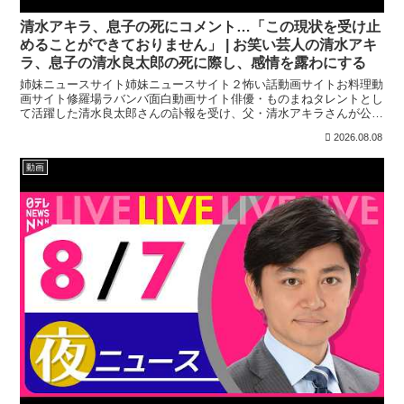
清水アキラ、息子の死にコメント…「この現状を受け止
めることができておりません」 | お笑い芸人の清水アキ
ラ、息子の清水良太郎の死に際し、感情を露わにする
姉妹ニュースサイト姉妹ニュースサイト２怖い話動画サイトお料理動
画サイト修羅場ラバンバ面白動画サイト俳優・ものまねタレントとし
て活躍した清水良太郎さんの訃報を受け、父・清水アキラさんが公式
サイトで悲痛なコメントを発表しました。「あまりにも突然...
2026.08.08
動画