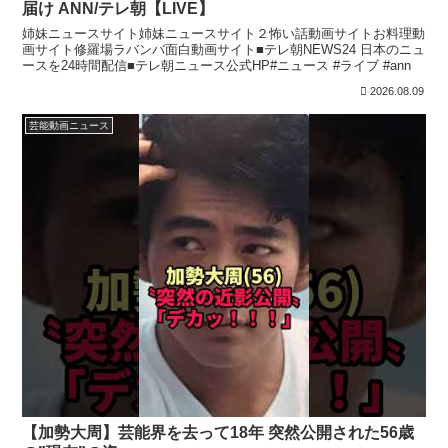
届け ANN/テレ朝【LIVE】
姉妹ニュースサイト姉妹ニュースサイト２怖い話動画サイトお料理動
画サイト修羅場ラバンバ面白動画サイト■テレ朝NEWS24 日本のニュ
ースを24時間配信■テレ朝ニュース公式HP#ニュース #ライブ #ann
2026.08.09
芸能動画ニュース
【加勢大周】芸能界を去って18年 突然公開された56歳