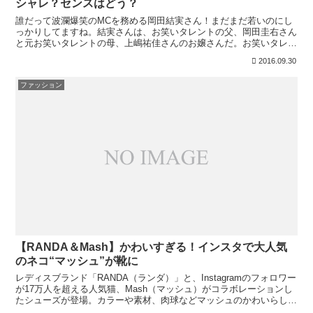
シャレ？センスはどう？
誰だって波瀾爆笑のMCを務める岡田結実さん！まだまだ若いのにし
っかりしてますね。結実さんは、お笑いタレントの父、岡田圭右さん
と元お笑いタレントの母、上嶋祐佳さんのお嬢さんだ。お笑いタレン
トの2世として、業界に入ったが、本人のかわいらしさが勝...
2016.09.30
ファッション
【RANDA＆Mash】かわいすぎる！インスタで大人気
のネコ“マッシュ”が靴に
レディスブランド「RANDA（ランダ）」と、Instagramのフォロワー
が17万人を超える人気猫、Mash（マッシュ）がコラボレーションし
たシューズが登場。カラーや素材、肉球などマッシュのかわいらしさ
を表現したコラボシューズは、今年人気の...