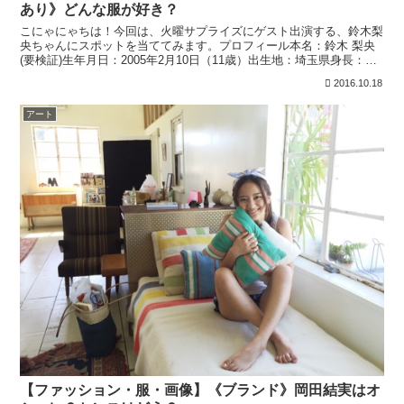
あり》どんな服が好き？
こにゃにゃちは！今回は、火曜サプライズにゲスト出演する、鈴木梨
央ちゃんにスポットを当ててみます。プロフィール本名：鈴木 梨央
(要検証)生年月日：2005年2月10日（11歳）出生地：埼玉県身長：
138 cm血液型：A型職業：子役、タレントジ...
2016.10.18
アート
【ファッション・服・画像】《ブランド》岡田結実はオ