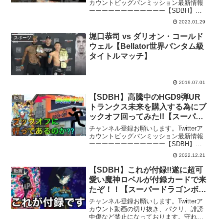
ズ 激安カード購入】
カウントビッグバンミッション最新情報
ーーーーーーーーーーーー【SDBH】閲
覧必須！マジで好評だったので特別に女
2023.01.29
の全裸カード大公開します！！【スーパ
ードラゴンボールヒーローズ セクシー
堀口恭司 vs ダリオン・コールド
スポーツ
カード】【SD...
ウェル【Bellator世界バンタム級
タイトルマッチ】
2019.07.01
【SDBH】高騰中のHGD9弾UR
動画
トランクス未来を購入する為にブ
ックオフ回ってみた!!【スーパー
ドラゴンボールヒーローズ 高騰
チャンネル登録お願いします。Twitterア
カード購入】
カウントビッグバンミッション最新情報
ーーーーーーーーーーーー【SDBH】閲
覧必須！マジで好評だったので特別に女
2022.12.21
の全裸カード大公開します！！【スーパ
ードラゴンボールヒーローズ セクシー
【SDBH】これが付録!!遂に超可
動画
カード】【SD...
愛い魔神ロベルが付録カードで来
たぞ！！【スーパードラゴンボー
ルヒーローズ 最強ジャンプ】
チャンネル登録お願いします。Twitterア
カウント動画の切り抜き、パクリ、誹謗
中傷など禁止になっております。守れな