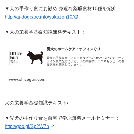
▼犬の手作り食にお勧め|身近な薬膳食材10種を紹介
http://aj-dogcare.info/yakuzen10/
▼犬の栄養学基礎知識無料テキスト：
愛犬のホームケア：オフィスぐり
愛犬の手作り食、アロマセラピーのOffice Guriです。オン
ライン授業配信による、犬の栄養学、アロマセラピーの基
礎講座を開講しています。
www.officeguri.com
犬の栄養学基礎知識テキスト/
▼愛犬の手作り食を自宅で学ぶ無料メールセミナー：
http://goo.gl/Sp2W7n