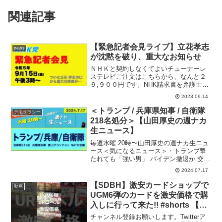
関連記事
【緊急記者会見ライブ】立花孝志
news
が沈黙を破り、重大なお知らせ
ＮＨＫと契約しなくてよいチューナーレ
ステレビご注文はこちらから、なんと２
９,９００円です。NHK請求書を弁護士が
代行で受け取るサービスをしています。
2023.09.14
詳しくはこちらからこれまで本サービス
は「無料」で行わせていただいておりま
＜トランプ / 兵庫県知事 / 自衛隊
デモクラシー
したが、当職【村岡徹...
218名処分＞【山田厚史の週ナカ
生ニュース】
毎週水曜 20時〜山田厚史の週ナカ生ニュ
ース＜気になるニュース＞・トランプ撃
たれても「強い男」 バイデン撤退か 交代
論高まる・防衛省大量処分218人 機密違
2024.07.17
反から不正受給まで・副知事説得も兵庫
県パワハラ知事辞任拒否【今週の万博】
【SDBH】激安カードショップで
動画
赤字引き受...
UGM6弾のカードを激安価格で購
入しに行って来た!! #shorts 【ス
ーパードラゴンボールヒーロー
チャンネル登録お願いします。Twitterア