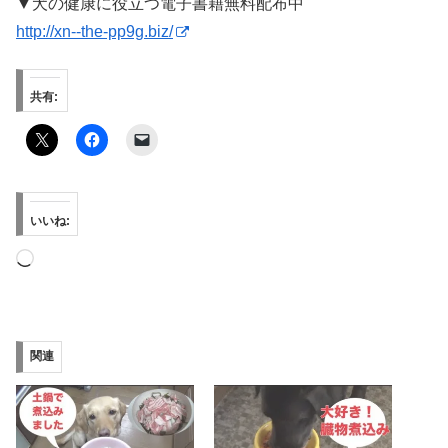
▼犬の健康に役立つ電子書籍無料配布中
http://xn--the-pp9g.biz/
共有:
いいね:
読
み
込
み
関連
中…