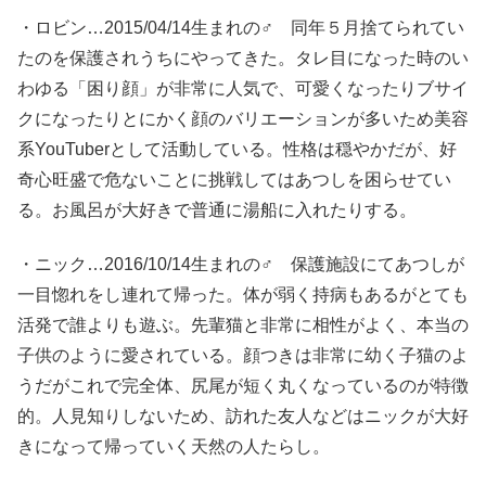
・ロビン…2015/04/14生まれの♂ 同年５月捨てられてい
たのを保護されうちにやってきた。タレ目になった時のい
わゆる「困り顔」が非常に人気で、可愛くなったりブサイ
クになったりとにかく顔のバリエーションが多いため美容
系YouTuberとして活動している。性格は穏やかだが、好
奇心旺盛で危ないことに挑戦してはあつしを困らせてい
る。お風呂が大好きで普通に湯船に入れたりする。
・ニック…2016/10/14生まれの♂ 保護施設にてあつしが
一目惚れをし連れて帰った。体が弱く持病もあるがとても
活発で誰よりも遊ぶ。先輩猫と非常に相性がよく、本当の
子供のように愛されている。顔つきは非常に幼く子猫のよ
うだがこれで完全体、尻尾が短く丸くなっているのが特徴
的。人見知りしないため、訪れた友人などはニックが大好
きになって帰っていく天然の人たらし。