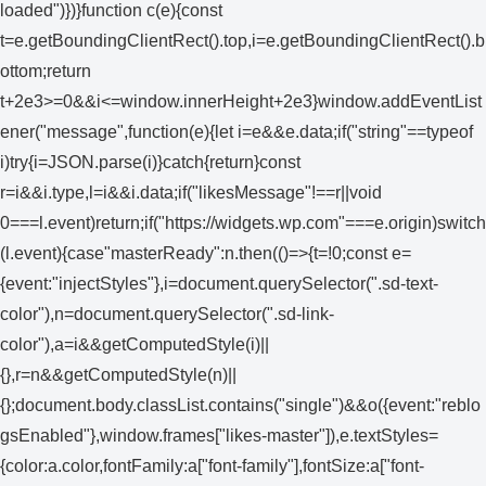
loaded")})}function c(e){const
t=e.getBoundingClientRect().top,i=e.getBoundingClientRect().b
ottom;return
t+2e3>=0&&i<=window.innerHeight+2e3}window.addEventList
ener("message",function(e){let i=e&&e.data;if("string"==typeof
i)try{i=JSON.parse(i)}catch{return}const
r=i&&i.type,l=i&&i.data;if("likesMessage"!==r||void
0===l.event)return;if("https://widgets.wp.com"===e.origin)switch
(l.event){case"masterReady":n.then(()=>{t=!0;const e=
{event:"injectStyles"},i=document.querySelector(".sd-text-
color"),n=document.querySelector(".sd-link-
color"),a=i&&getComputedStyle(i)||
{},r=n&&getComputedStyle(n)||
{};document.body.classList.contains("single")&&o({event:"reblo
gsEnabled"},window.frames["likes-master"]),e.textStyles=
{color:a.color,fontFamily:a["font-family"],fontSize:a["font-