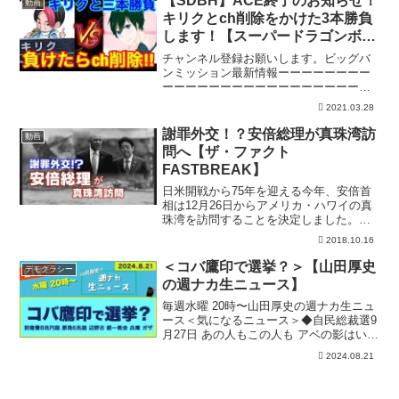
【SDBH】ACE終了のお知らせ！
動画
キリクとch削除をかけた3本勝負
します！【スーパードラゴンボー
ルヒーローズ バトスタ】
チャンネル登録お願いします。ビッグバ
ンミッション最新情報ーーーーーーーー
ーーーーーーーーーーーーーーーーーー
【SDBH】はぁ？バトスタ撮影しに行っ
2021.03.28
たらSECビルスが捨てられていた！【ス
ーパードラゴンボールヒーローズ 捨て
謝罪外交！？安倍総理が真珠湾訪
動画
られていた】【SDB...
問へ【ザ・ファクト
FASTBREAK】
日米開戦から75年を迎える今年、安倍首
相は12月26日からアメリカ・ハワイの真
珠湾を訪問することを決定しました。な
ぜ、このタイミングで安倍首相は真珠湾
2018.10.16
を訪問するのか？THE FACTがその理由
を読み解くとともに、安倍首相が取るべ
＜コバ鷹印で選挙？＞【山田厚史
デモクラシー
き姿勢を指摘...
の週ナカ生ニュース】
毎週水曜 20時〜山田厚史の週ナカ生ニュ
ース＜気になるニュース＞◆自民総裁選9
月27日 あの人もこの人も アベの影はいま
も◆概算要求 防衛費8兆超、国債費過去
2024.08.21
最大28兆 金利2.1% ◆六ヶ所村再処理施
設また完成延期、東海第2安全対策2年
延...