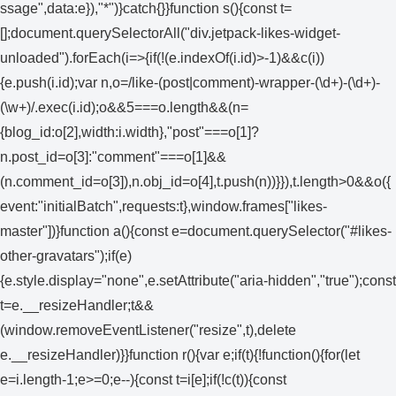
ssage",data:e}),"*")}catch{}}function s(){const t=
[];document.querySelectorAll("div.jetpack-likes-widget-
unloaded").forEach(i=>{if(!(e.indexOf(i.id)>-1)&&c(i))
{e.push(i.id);var n,o=/like-(post|comment)-wrapper-(\d+)-(\d+)-
(\w+)/.exec(i.id);o&&5===o.length&&(n=
{blog_id:o[2],width:i.width},"post"===o[1]?
n.post_id=o[3]:"comment"===o[1]&&
(n.comment_id=o[3]),n.obj_id=o[4],t.push(n))}}),t.length>0&&o({
event:"initialBatch",requests:t},window.frames["likes-
master"])}function a(){const e=document.querySelector("#likes-
other-gravatars");if(e)
{e.style.display="none",e.setAttribute("aria-hidden","true");const
t=e.__resizeHandler;t&&
(window.removeEventListener("resize",t),delete
e.__resizeHandler)}}function r(){var e;if(t){!function(){for(let
e=i.length-1;e>=0;e--){const t=i[e];if(!c(t)){const