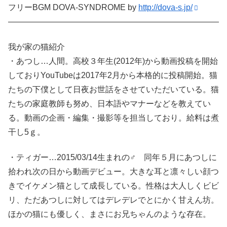
フリーBGM DOVA-SYNDROME by
http://dova-s.jp/
——————————————————————————
我が家の猫紹介
・あつし…人間。高校３年生(2012年)から動画投稿を開始
しておりYouTubeは2017年2月から本格的に投稿開始。猫
たちの下僕として日夜お世話をさせていただいている。猫
たちの家庭教師も努め、日本語やマナーなどを教えてい
る。動画の企画・編集・撮影等を担当しており。給料は煮
干し5ｇ。
・ティガー…2015/03/14生まれの♂ 同年５月にあつしに
拾われ次の日から動画デビュー。大きな耳と凛々しい顔つ
きでイケメン猫として成長している。性格は大人しくビビ
リ、ただあつしに対してはデレデレでとにかく甘えん坊。
ほかの猫にも優しく、まさにお兄ちゃんのような存在。