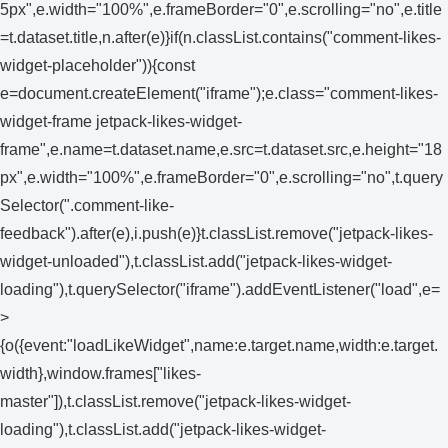
5px",e.width="100%",e.frameBorder="0",e.scrolling="no",e.title
=t.dataset.title,n.after(e)}if(n.classList.contains("comment-likes-
widget-placeholder")){const
e=document.createElement("iframe");e.class="comment-likes-
widget-frame jetpack-likes-widget-
frame",e.name=t.dataset.name,e.src=t.dataset.src,e.height="18
px",e.width="100%",e.frameBorder="0",e.scrolling="no",t.query
Selector(".comment-like-
feedback").after(e),i.push(e)}t.classList.remove("jetpack-likes-
widget-unloaded"),t.classList.add("jetpack-likes-widget-
loading"),t.querySelector("iframe").addEventListener("load",e=
>
{o({event:"loadLikeWidget",name:e.target.name,width:e.target.
width},window.frames["likes-
master"]),t.classList.remove("jetpack-likes-widget-
loading"),t.classList.add("jetpack-likes-widget-