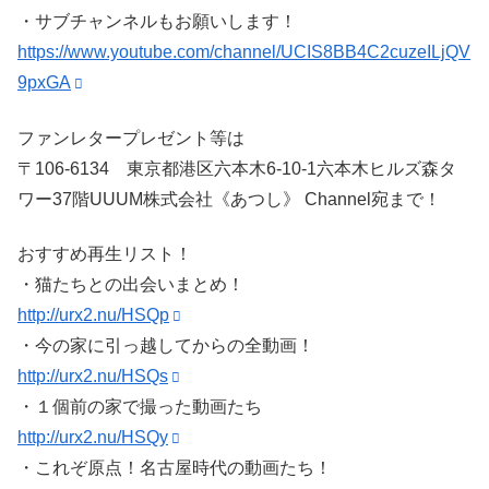
・サブチャンネルもお願いします！
https://www.youtube.com/channel/UCIS8BB4C2cuzeILjQV
9pxGA
ファンレタープレゼント等は
〒106-6134 東京都港区六本木6-10-1六本木ヒルズ森タ
ワー37階UUUM株式会社《あつし》 Channel宛まで！
おすすめ再生リスト！
・猫たちとの出会いまとめ！
http://urx2.nu/HSQp
・今の家に引っ越してからの全動画！
http://urx2.nu/HSQs
・１個前の家で撮った動画たち
http://urx2.nu/HSQy
・これぞ原点！名古屋時代の動画たち！