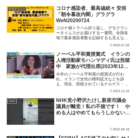
コロナ感染者、最高値続々 安倍
デモクラシー
「朝令暮改内閣」グラグラ
WeN20200724
コロナ禍トラベル折り返し、デモクラシ
ータイムスがお届けする一週間。全国各
地で最多感染者数を記録するも見えない
現状五里霧中政権、対策・政策どころか
2020.07.26
総理自身が霧の中深まる米中の亀裂出演
は 川村 晃司さん（ジャーナリス
ノーベル平和賞授賞式 イランの
ANN
ト） 永田 浩三さん（...
人権活動家モハンマディ氏は投獄
中 家族が代理出席(2023年12月
10日)
今年のノーベル平和賞の授賞式が行わ
れ、イランで女性の権利拡大などを訴
え、現在、投獄されているナルゲス・モ
ハンマディ氏（51）の家族が出席しまし
2023.12.10
た。 ノルウェーの首都オスロで10日、
ノーベル平和賞の授賞式が開かれ、フラ
NHK党小野沢たけし新座市議会
news
ンスに亡命したモハンマデ...
議員が離党！私の不徳です！ や
める人はやめてもらうしかないの
で、仕方ないです！
2022.06.16