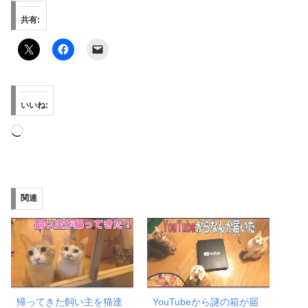
共有:
いいね:
読
み
込
み
関連
中…
帰ってきた飼い主を猫達
YouTubeから謎の箱が届