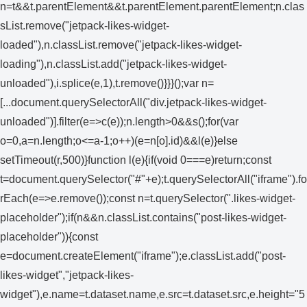
n=t&&t.parentElement&&t.parentElement.parentElement;n.clas
sList.remove("jetpack-likes-widget-
loaded"),n.classList.remove("jetpack-likes-widget-
loading"),n.classList.add("jetpack-likes-widget-
unloaded"),i.splice(e,1),t.remove()}}}();var n=
[...document.querySelectorAll("div.jetpack-likes-widget-
unloaded")].filter(e=>c(e));n.length>0&&s();for(var
o=0,a=n.length;o<=a-1;o++)(e=n[o].id)&&l(e)}else
setTimeout(r,500)}function l(e){if(void 0===e)return;const
t=document.querySelector("#"+e);t.querySelectorAll("iframe").fo
rEach(e=>e.remove());const n=t.querySelector(".likes-widget-
placeholder");if(n&&n.classList.contains("post-likes-widget-
placeholder")){const
e=document.createElement("iframe");e.classList.add("post-
likes-widget","jetpack-likes-
widget"),e.name=t.dataset.name,e.src=t.dataset.src,e.height="5