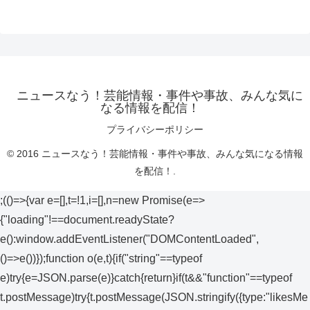
ニュースなう！芸能情報・事件や事故、みんな気に
なる情報を配信！
プライバシーポリシー
© 2016 ニュースなう！芸能情報・事件や事故、みんな気になる情報
を配信！.
;(()=>{var e=[],t=!1,i=[],n=new Promise(e=>
{"loading"!==document.readyState?
e():window.addEventListener("DOMContentLoaded",
()=>e())});function o(e,t){if("string"==typeof
e)try{e=JSON.parse(e)}catch{return}if(t&&"function"==typeof
t.postMessage)try{t.postMessage(JSON.stringify({type:"likesMe