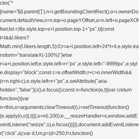
ctor(`*
[name='${l.parent}']`),n=i.getBoundingClientRect(),o=i.ownerDo
cument.defaultView,s=n.top+o.pageYOffset,a=n.left+o.pageXOf
fset;let r;if(e.style.top=s+l.position.top-1+"px",t){const
t=l&&l.likers?
Math.min(l.likers.length,5):0;r=a+l.position.left+24*t+4,e.style.tra
nsform="translateX(-100%)"}else
r=a+l.position.left;e.style.left=r+"px",e.style.left="-9999px",e.styl
e.display="block";const c=e.offsetWidth;r+c>o.innerWidth&&
(r=n.right-c),e.style.left=r+"px",e.setAttribute("aria-
hidden","false")};i(),e.focus();const n=function(e,t){var i;return
function(){var
n=this,o=arguments;clearTimeout(i),i=setTimeout(function()
{e.apply(n,o)},t)}},s=n(i,100);e.__resizeHandler=s,window.addE
ventListener("resize",s),e.focus()}}}),document.addEventListene
r("click",a);var d,f,m,p=(d=250,f=r,function()