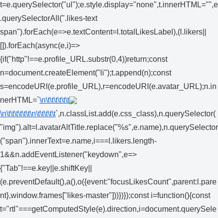
t=e.querySelector("ul");e.style.display="none",t.innerHTML="",e
.querySelectorAll(".likes-text
span").forEach(e=>e.textContent=l.totalLikesLabel),(l.likers||
[]).forEach(async(e,i)=>
{if("http"!==e.profile_URL.substr(0,4))return;const
n=document.createElement("li");t.append(n);const
s=encodeURI(e.profile_URL),r=encodeURI(e.avatar_URL);n.in
nerHTML=`
\n\t\t\t\t\t\t
\n\t\t\t\t\t\t
\n\t\t\t\t\t
`,n.classList.add(e.css_class),n.querySelector(
"img").alt=l.avatarAltTitle.replace("%s",e.name),n.querySelector
("span").innerText=e.name,i===l.likers.length-
1&&n.addEventListener("keydown",e=>
{"Tab"!==e.key||e.shiftKey||
(e.preventDefault(),a(),o({event:"focusLikesCount",parent:l.pare
nt},window.frames["likes-master"]))})});const i=function(){const
t="rtl"===getComputedStyle(e).direction,i=document.querySele