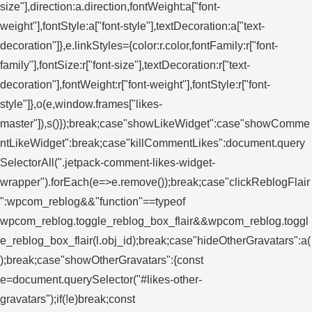
size"],direction:a.direction,fontWeight:a["font-
weight"],fontStyle:a["font-style"],textDecoration:a["text-
decoration"]},e.linkStyles={color:r.color,fontFamily:r["font-
family"],fontSize:r["font-size"],textDecoration:r["text-
decoration"],fontWeight:r["font-weight"],fontStyle:r["font-
style"]},o(e,window.frames["likes-
master"]),s()});break;case"showLikeWidget":case"showComme
ntLikeWidget":break;case"killCommentLikes":document.query
SelectorAll(".jetpack-comment-likes-widget-
wrapper").forEach(e=>e.remove());break;case"clickReblogFlair
":wpcom_reblog&&"function"==typeof
wpcom_reblog.toggle_reblog_box_flair&&wpcom_reblog.toggl
e_reblog_box_flair(l.obj_id);break;case"hideOtherGravatars":a(
);break;case"showOtherGravatars":{const
e=document.querySelector("#likes-other-
gravatars");if(!e)break;const