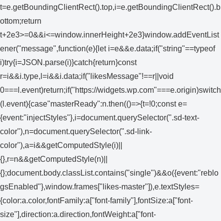
t=e.getBoundingClientRect().top,i=e.getBoundingClientRect().b
ottom;return
t+2e3>=0&&i<=window.innerHeight+2e3}window.addEventList
ener("message",function(e){let i=e&&e.data;if("string"==typeof
i)try{i=JSON.parse(i)}catch{return}const
r=i&&i.type,l=i&&i.data;if("likesMessage"!==r||void
0===l.event)return;if("https://widgets.wp.com"===e.origin)switch
(l.event){case"masterReady":n.then(()=>{t=!0;const e=
{event:"injectStyles"},i=document.querySelector(".sd-text-
color"),n=document.querySelector(".sd-link-
color"),a=i&&getComputedStyle(i)||
{},r=n&&getComputedStyle(n)||
{};document.body.classList.contains("single")&&o({event:"reblo
gsEnabled"},window.frames["likes-master"]),e.textStyles=
{color:a.color,fontFamily:a["font-family"],fontSize:a["font-
size"],direction:a.direction,fontWeight:a["font-