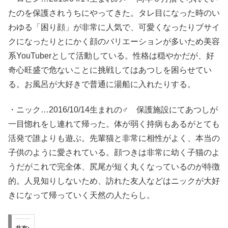
たのを保護されうちにやってきた。タレ目になった時のい
わゆる「困り顔」が非常に人気で、可愛くなったりブサイ
クになったりとにかく顔のバリエーションが多いため美容
系YouTuberとして活動している。性格は穏やかだが、好
奇心旺盛で危ないことに挑戦してはあつしを困らせてい
る。お風呂が大好きで普通に湯船に入れたりする。
・ニック…2016/10/14生まれの♂ 保護施設にてあつしが
一目惚れをし連れて帰った。体が弱く持病もあるがとても
活発で誰よりも遊ぶ。先輩猫と非常に相性がよく、本当の
子供のように愛されている。顔つきは非常に幼く子猫のよ
うだがこれで完全体、尻尾が短く丸くなっているのが特徴
的。人見知りしないため、訪れた友人などはニックが大好
きになって帰っていく天然の人たらし。