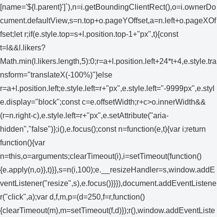
[name='${l.parent}']`),n=i.getBoundingClientRect(),o=i.ownerDo
cument.defaultView,s=n.top+o.pageYOffset,a=n.left+o.pageXOf
fset;let r;if(e.style.top=s+l.position.top-1+"px",t){const
t=l&&l.likers?
Math.min(l.likers.length,5):0;r=a+l.position.left+24*t+4,e.style.tra
nsform="translateX(-100%)"}else
r=a+l.position.left;e.style.left=r+"px",e.style.left="-9999px",e.styl
e.display="block";const c=e.offsetWidth;r+c>o.innerWidth&&
(r=n.right-c),e.style.left=r+"px",e.setAttribute("aria-
hidden","false")};i(),e.focus();const n=function(e,t){var i;return
function(){var
n=this,o=arguments;clearTimeout(i),i=setTimeout(function()
{e.apply(n,o)},t)}},s=n(i,100);e.__resizeHandler=s,window.addE
ventListener("resize",s),e.focus()}}}),document.addEventListene
r("click",a);var d,f,m,p=(d=250,f=r,function()
{clearTimeout(m),m=setTimeout(f,d)});r(),window.addEventListe