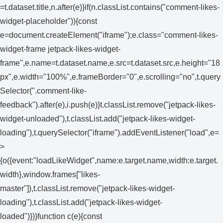
=t.dataset.title,n.after(e)}if(n.classList.contains("comment-likes-
widget-placeholder")){const
e=document.createElement("iframe");e.class="comment-likes-
widget-frame jetpack-likes-widget-
frame",e.name=t.dataset.name,e.src=t.dataset.src,e.height="18
px",e.width="100%",e.frameBorder="0",e.scrolling="no",t.query
Selector(".comment-like-
feedback").after(e),i.push(e)}t.classList.remove("jetpack-likes-
widget-unloaded"),t.classList.add("jetpack-likes-widget-
loading"),t.querySelector("iframe").addEventListener("load",e=
>
{o({event:"loadLikeWidget",name:e.target.name,width:e.target.
width},window.frames["likes-
master"]),t.classList.remove("jetpack-likes-widget-
loading"),t.classList.add("jetpack-likes-widget-
loaded")})}function c(e){const