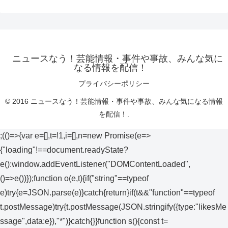
ニュースなう！芸能情報・事件や事故、みんな気に
なる情報を配信！
プライバシーポリシー
© 2016 ニュースなう！芸能情報・事件や事故、みんな気になる情報
を配信！.
;(()=>{var e=[],t=!1,i=[],n=new Promise(e=>
{"loading"!==document.readyState?
e():window.addEventListener("DOMContentLoaded",
()=>e())});function o(e,t){if("string"==typeof
e)try{e=JSON.parse(e)}catch{return}if(t&&"function"==typeof
t.postMessage)try{t.postMessage(JSON.stringify({type:"likesMe
ssage",data:e}),"*")}catch{}}function s(){const t=