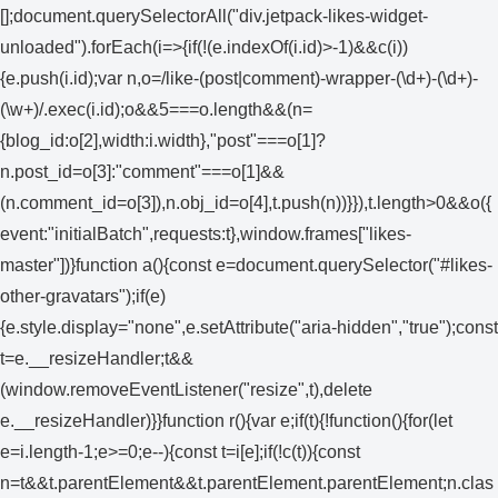
[];document.querySelectorAll("div.jetpack-likes-widget-
unloaded").forEach(i=>{if(!(e.indexOf(i.id)>-1)&&c(i))
{e.push(i.id);var n,o=/like-(post|comment)-wrapper-(\d+)-(\d+)-
(\w+)/.exec(i.id);o&&5===o.length&&(n=
{blog_id:o[2],width:i.width},"post"===o[1]?
n.post_id=o[3]:"comment"===o[1]&&
(n.comment_id=o[3]),n.obj_id=o[4],t.push(n))}}),t.length>0&&o({
event:"initialBatch",requests:t},window.frames["likes-
master"])}function a(){const e=document.querySelector("#likes-
other-gravatars");if(e)
{e.style.display="none",e.setAttribute("aria-hidden","true");const
t=e.__resizeHandler;t&&
(window.removeEventListener("resize",t),delete
e.__resizeHandler)}}function r(){var e;if(t){!function(){for(let
e=i.length-1;e>=0;e--){const t=i[e];if(!c(t)){const
n=t&&t.parentElement&&t.parentElement.parentElement;n.clas