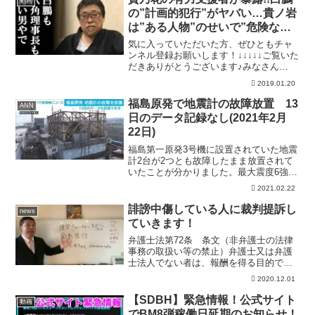
動画
の”計画的犯行”がヤバい…貴ノ岩
は”ある人物”のせいで”危険な状
態”に…
気に入っていただいた方、ぜひともチャ
ンネル登録お願いします！↓↓↓↓↓ご覧いた
だきありがとうございます♪みなさん
に”楽しんでいただける動画”づくりをモッ
2019.01.20
トーに、最新の芸能ニュースや気になる
話題など、毎日お届けしていきます。動
福島原発で地震計の故障放置 13
ANN
画への評価、コメ...
日のデータ記録なし(2021年2月
22日)
福島第一原発3号機に設置されていた地震
計2台が2つとも故障したまま放置されて
いたことが分かりました。最大震度6強を
観測した13日の地震のデータも記録でき
2021.02.22
ていなかったということです。 福島第
一原発ではメルトダウンや水素爆発で大
誹謗中傷している人に裁判提訴し
news
きな損傷を受けた...
ていきます！
弁護士法第72条 条文（非弁護士の法律
事務の取扱い等の禁止）弁護士又は弁護
士法人でない者は、報酬を得る目的で訴
訟事件、非訟事件及び審査請求、異議申
2020.12.01
立て、再審査請求等行政庁に対する不服
申立事件その他一般の法律事件に関して
【SDBH】緊急情報！公式サイト
動画
鑑定、代理、仲裁若しく...
でBM8弾稼働日延期のお知らせ！