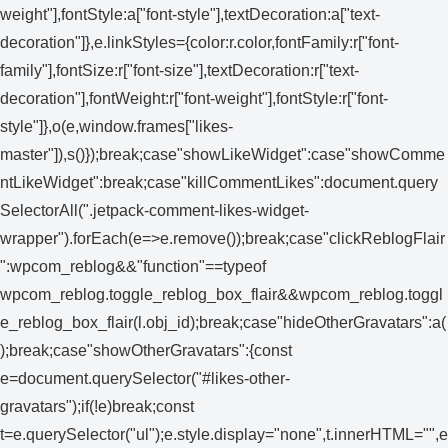
weight"],fontStyle:a["font-style"],textDecoration:a["text-
decoration"]},e.linkStyles={color:r.color,fontFamily:r["font-
family"],fontSize:r["font-size"],textDecoration:r["text-
decoration"],fontWeight:r["font-weight"],fontStyle:r["font-
style"]},o(e,window.frames["likes-
master"]),s()});break;case"showLikeWidget":case"showComme
ntLikeWidget":break;case"killCommentLikes":document.query
SelectorAll(".jetpack-comment-likes-widget-
wrapper").forEach(e=>e.remove());break;case"clickReblogFlair
":wpcom_reblog&&"function"==typeof
wpcom_reblog.toggle_reblog_box_flair&&wpcom_reblog.toggl
e_reblog_box_flair(l.obj_id);break;case"hideOtherGravatars":a(
);break;case"showOtherGravatars":{const
e=document.querySelector("#likes-other-
gravatars");if(!e)break;const
t=e.querySelector("ul");e.style.display="none",t.innerHTML="",e