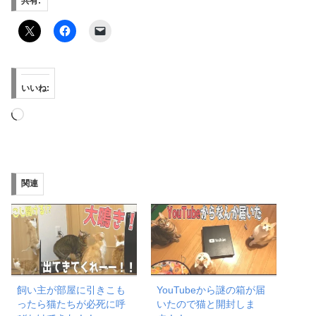
共有:
いいね:
読
み
込
み
関連
中…
飼い主が部屋に引きこも
YouTubeから謎の箱が届
ったら猫たちが必死に呼
いたので猫と開封しま