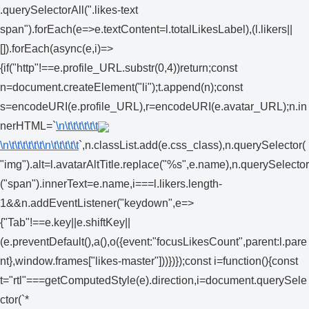
.querySelectorAll(".likes-text
span").forEach(e=>e.textContent=l.totalLikesLabel),(l.likers||
[]).forEach(async(e,i)=>
{if("http"!==e.profile_URL.substr(0,4))return;const
n=document.createElement("li");t.append(n);const
s=encodeURI(e.profile_URL),r=encodeURI(e.avatar_URL);n.in
nerHTML=`
\n\t\t\t\t\t\t
\n\t\t\t\t\t\t
\n\t\t\t\t\t
`,n.classList.add(e.css_class),n.querySelector(
"img").alt=l.avatarAltTitle.replace("%s",e.name),n.querySelector
("span").innerText=e.name,i===l.likers.length-
1&&n.addEventListener("keydown",e=>
{"Tab"!==e.key||e.shiftKey||
(e.preventDefault(),a(),o({event:"focusLikesCount",parent:l.pare
nt},window.frames["likes-master"]))})});const i=function(){const
t="rtl"===getComputedStyle(e).direction,i=document.querySele
ctor(`*