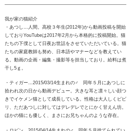
——————————————————————————
我が家の猫紹介
・あつし…人間。高校３年生(2012年)から動画投稿を開始
しておりYouTubeは2017年2月から本格的に投稿開始。猫
たちの下僕として日夜お世話をさせていただいている。猫
たちの家庭教師も努め、日本語やマナーなどを教えてい
る。動画の企画・編集・撮影等を担当しており。給料は煮
干し5ｇ。
・ティガー…2015/03/14生まれの♂ 同年５月にあつしに
拾われ次の日から動画デビュー。大きな耳と凛々しい顔つ
きでイケメン猫として成長している。性格は大人しくビビ
リ、ただあつしに対してはデレデレでとにかく甘えん坊。
ほかの猫にも優しく、まさにお兄ちゃんのような存在。
・ロビン…2015/04/14生まれの♂ 同年５月捨てられてい