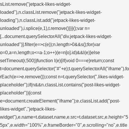
sList.remove("jetpack-likes-widget-
loaded"),n.classList.remove("jetpack-likes-widget-
loading"),n.classList.add("jetpack-likes-widget-
unloaded"),i.splice(e,1),t.remove()}}}();var n=
[...document.querySelectorAll("div.jetpack-likes-widget-
unloaded")].filter(e=>c(e));n.length>0&&s();for(var
o=0,a=n.length;o<=a-1;o++)(e=n[o].id)&&l(e)}else
setTimeout(r,500)}function l(e){if(void 0===e)return;const
t=document.querySelector("#"+e);t.querySelectorAll("iframe").fo
rEach(e=>e.remove());const n=t.querySelector(".likes-widget-
placeholder");if(n&&n.classList.contains("post-likes-widget-
placeholder")){const
e=document.createElement("iframe");e.classList.add("post-
likes-widget","jetpack-likes-
widget"),e.name=t.dataset.name,e.src=t.dataset.src,e.height="5
5px",e.width="100%",e.frameBorder="0",e.scrolling="no",e.title