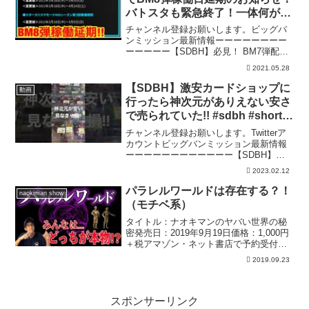
バトスタも緊急終了！一体何が起
きてるんだ！【スーパードラゴン
チャンネル登録お願いします。ビッグバ
ボールヒーローズ ビッグバンミ
ンミッション最新情報ーーーーーーーー
ーーーーー【SDBH】必見！ BM7弾配列
ッション8弾】
表紹介！これを見て狙いのSEC当てよ
2021.05.28
う！【スーパードラゴンボールヒーロー
ズ ビッグバンミッション7弾】ーーーー
【SDBH】激安カードショップに
動画
ーーーーーーーー...
行ったら神次元がありえない安さ
で売られていた!! #sdbh #shorts
【スーパードラゴンボールヒーロ
チャンネル登録お願いします。Twitterア
ーズ 激安カード】
カウントビッグバンミッション最新情報
ーーーーーーーーーーーー【SDBH】閲
覧必須！マジで好評だったので特別に女
2023.02.12
の全裸カード大公開します！！【スーパ
ードラゴンボールヒーローズ セクシー
パラレルワールドは存在する？！
naokiman show
カード】【SD...
（モチベ系）
タイトル：ナオキマンのヤバい世界の秘
密発売日：2019年9月19日価格：1,000円
＋税アマゾン・ネット書店で予約受付
中！！ナオキマンのヤバい世界の秘密-
2019.09.23
Naokiman-
Show/dp/4537217251/Twitter:""Insta...
スポンサーリンク