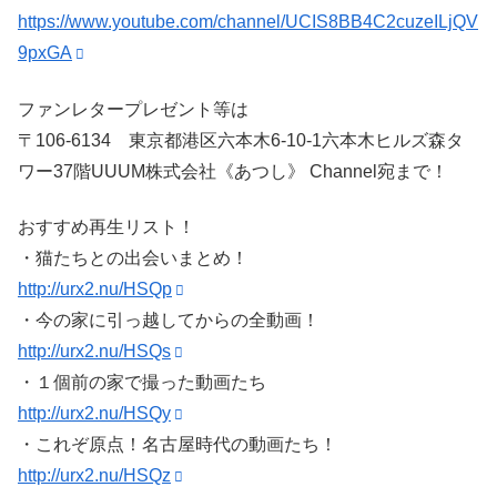
https://www.youtube.com/channel/UCIS8BB4C2cuzeILjQV
9pxGA
ファンレタープレゼント等は
〒106-6134 東京都港区六本木6-10-1六本木ヒルズ森タ
ワー37階UUUM株式会社《あつし》 Channel宛まで！
おすすめ再生リスト！
・猫たちとの出会いまとめ！
http://urx2.nu/HSQp
・今の家に引っ越してからの全動画！
http://urx2.nu/HSQs
・１個前の家で撮った動画たち
http://urx2.nu/HSQy
・これぞ原点！名古屋時代の動画たち！
http://urx2.nu/HSQz