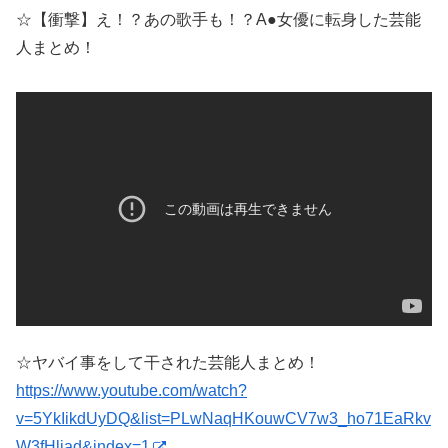
☆【衝撃】え！？あの歌手も！？A●女優に転身した芸能
人まとめ！
☆ヤバイ事をして干された芸能人まとめ！
https://www.youtube.com/watch?
v=5YkIikdUyDQ&list=PLwNaqHKouwCV7w3_ho71EaRkv
W3fHljad&index=1