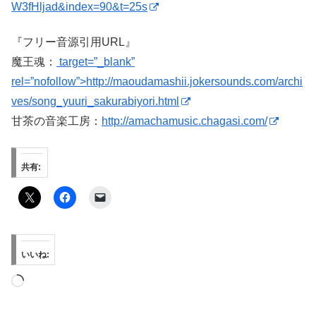
W3fHljad&index=90&t=25s
『フリー音源引用URL』
魔王魂：
target=”_blank”
rel=”nofollow”>http://maoudamashii.jokersounds.com/archi
ves/song_yuuri_sakurabiyori.html
甘茶の音楽工房：
http://amachamusic.chagasi.com/
共有:
いいね:
読
み