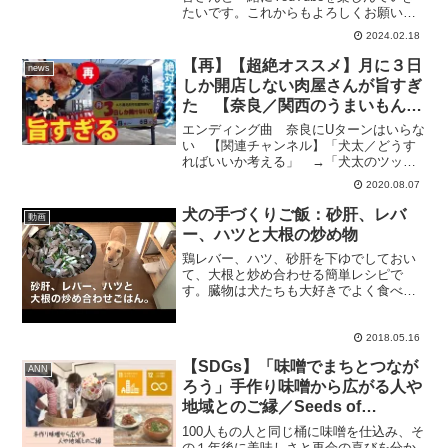
たいです。これからもよろしくお願いま
す。目指せ４２０万人！！！動画を楽し
2024.02.18
んでいただけたり、なんかこいつら良い
なーって思ってもらえたらぜひ【高評
【再】【超絶オススメ】月に３日
news
価】【コメント】【チ...
しか開店しない肉屋さんが旨すぎ
た 【奈良／関西のうまいもん】
（2019/09/25アップ分）
エンディング曲 奈良にUターンはいらな
い 【関連チャンネル】「犬太／どうす
ればいいか考える」 →「犬太のツッコ
ミゲーム実況」 → 「犬太の窮状脱却
2020.08.07
チャンネル」 → 問題ある場合、削除
依頼等は、メールよりお願いします
犬の手づくりご飯：砂肝、レバ
動画
→nextstage_1...
ー、ハツと大根の炒め物
鶏レバー、ハツ、砂肝を下ゆでしておい
て、大根と炒め合わせる簡単レシピで
す。臓物は犬たちも大好きでよく食べて
いますよ。▼犬の手作り食・アロマ・マ
ッサージ情報メールマガジンを配信して
います。購読は無料です。ご購読はこち
2018.05.16
らから。「メルマガ ぐり通...
【SDGs】「味噌でまちとつなが
ANN
ろう」手作り味噌から広がる人や
地域とのご縁／Seeds of
happiness（2021/4/10）
100人もの人と同じ桶に味噌を仕込み、そ
の１年後に美味しさと再会の喜びを分か