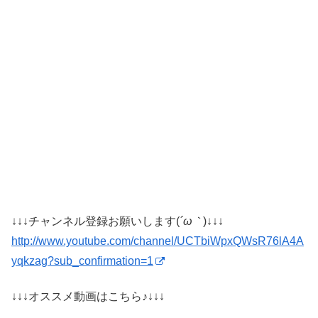
↓↓↓チャンネル登録お願いします(
´ω｀
)↓↓↓
http://www.youtube.com/channel/UCTbiWpxQWsR76lA4A
yqkzag?sub_confirmation=1
↓↓↓オススメ動画はこちら♪↓↓↓