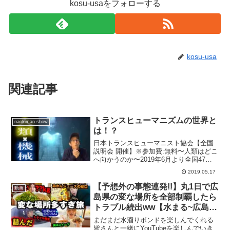
kosu-usaをフォローする
kosu-usa
関連記事
トランスヒューマニズムの世界と
naokiman show
は！？
日本トランスヒューマニスト協会【全国
説明会 開催】※参加費:無料〜人類はどこ
へ向かうのか〜2019年6月より全国47都
道府県にて説明会を実施。詳細はこちら
2019.05.17
↓ 2ndチャンネル深掘り動画：箱の中で
発見された謎の少年の真相・・・the boy
【予想外の事態連発!!】丸1日で広
動画
...
島県の変な場所を全部制覇したら
トラブル続出ww【水まる~広島編
~】
まだまだ水溜りボンドを楽しんでくれる
皆さんと一緒にYouTubeを楽しんでいき