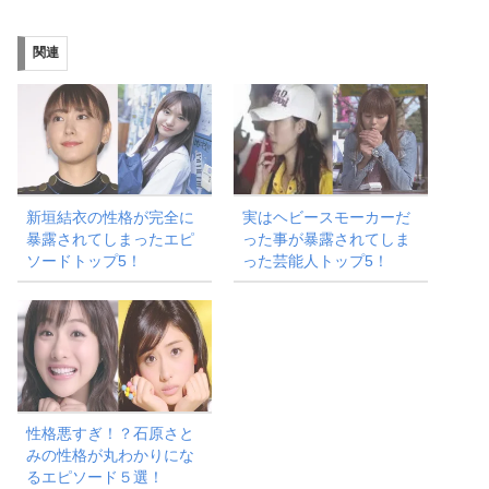
込
み
関連
中…
新垣結衣の性格が完全に
実はヘビースモーカーだ
暴露されてしまったエピ
った事が暴露されてしま
ソードトップ5！
った芸能人トップ5！
性格悪すぎ！？石原さと
みの性格が丸わかりにな
るエピソード５選！