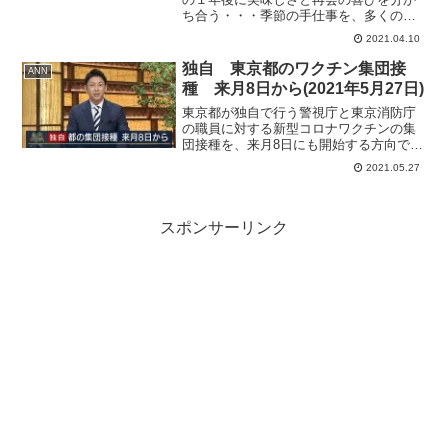
ち合う・・・季節の手仕事を、多くの人
と楽しみたいという料理家のみつはしあ
2021.04.10
やこさんの願いから始まった味噌作り。
性別や世代を超えて集まるのはご近所さ
独自 東京都のワクチン集団接
ANN
ん。味噌の材料は、地...
種 来月8日から(2021年5月27日)
東京都が独自で行う警視庁と東京消防庁
の職員に対する新型コロナワクチンの集
団接種を、来月8日にも開始する方向で調
整していることが関係者への取材で分か
2021.05.27
りました。一日に接種する人数は5000人
規模を目指しているということです。
スポンサーリンク