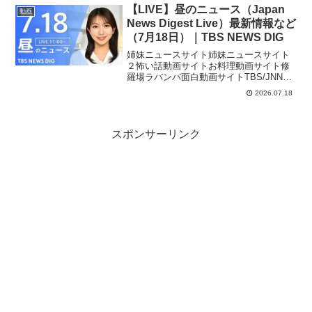
白いなと思っていただけたらぜひ【チャ
【LIVE】昼のニュース（Japan
動画
ンネル登録】お願いします...
News Digest Live）最新情報など
（7月18日）｜TBS NEWS DIG
姉妹ニュースサイト姉妹ニュースサイト
２怖い話動画サイトお料理動画サイト修
羅場ラバンバ面白動画サイトTBS/JNNニ
ュースから、最新情報をダイジェストで
2026.07.18
お届けします。▼TBS NEWS DIG 公式サ
イト▼チャンネル登録をお願いします！
▼情報...
スポンサーリンク