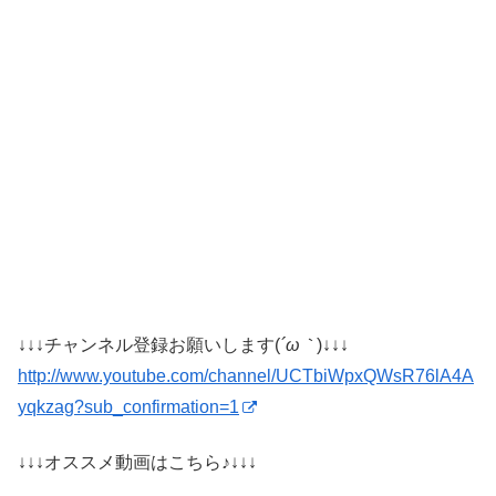
↓↓↓チャンネル登録お願いします(
´ω｀
)↓↓↓
http://www.youtube.com/channel/UCTbiWpxQWsR76lA4A
yqkzag?sub_confirmation=1
↓↓↓オススメ動画はこちら♪↓↓↓