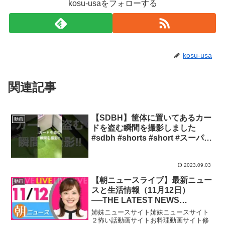
kosu-usaをフォローする
kosu-usa
関連記事
【SDBH】筐体に置いてあるカー
動画
ドを盗む瞬間を撮影しました
#sdbh #shorts #short #スーパー
ドラゴンボールヒーローズ
2023.09.03
【朝ニュースライブ】最新ニュー
動画
スと生活情報（11月12日）
──THE LATEST NEWS
SUMMARY（日テレNEWS
姉妹ニュースサイト姉妹ニュースサイト
LIVE）
２怖い話動画サイトお料理動画サイト修