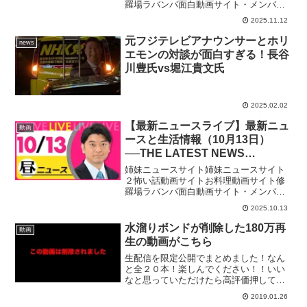
羅場ラバンバ面白動画サイト・メンバー
シップ「日テレNEWSクラブ」始まりま
2025.11.12
した月額290円で所属歴に応じ色が変化し
ステータスアップしていくバッジ特典
元フジテレビアナウンサーとホリ
news
や、ライブ配信のチャ...
エモンの対談が面白すぎる！長谷
川豊氏vs堀江貴文氏
2025.02.02
【最新ニュースライブ】最新ニュ
動画
ースと生活情報（10月13日）
──THE LATEST NEWS
SUMMARY（日テレNEWS
姉妹ニュースサイト姉妹ニュースサイト
LIVE）
２怖い話動画サイトお料理動画サイト修
羅場ラバンバ面白動画サイト・メンバー
シップ「日テレNEWSクラブ」始まりま
2025.10.13
した月額290円で所属歴に応じ色が変化し
ステータスアップしていくバッジ特典
水溜りボンドが削除した180万再
動画
や、ライブ配信のチャ...
生の動画がこちら
生配信を限定公開でまとめました！なん
と全２０本！楽しんでください！！いい
なと思っていただけたら高評価押してく
ださい！再生数よりもこちらを参考にし
2019.01.26
て動画を作りたい！！そして少しでも面