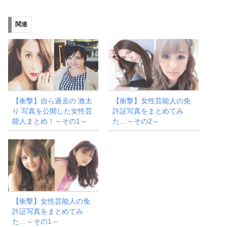
込
み
関連
中…
【衝撃】自ら過去の 激太
【衝撃】女性芸能人の免
り 写真を公開した女性芸
許証写真をまとめてみ
能人まとめ！～その1～
た…～その2～
【衝撃】女性芸能人の免
許証写真をまとめてみ
た…～その1～