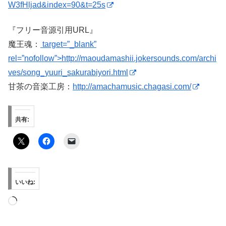
W3fHljad&index=90&t=25s
『フリー音源引用URL』
魔王魂：
target=”_blank”
rel=”nofollow”>http://maoudamashii.jokersounds.com/archi
ves/song_yuuri_sakurabiyori.html
甘茶の音楽工房：
http://amachamusic.chagasi.com/
共有:
いいね:
読
み