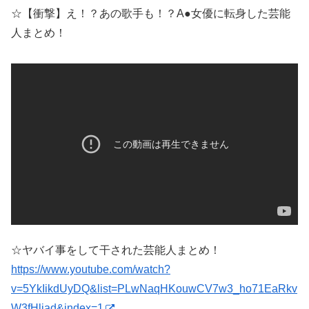
☆【衝撃】え！？あの歌手も！？A●女優に転身した芸能
人まとめ！
☆ヤバイ事をして干された芸能人まとめ！
https://www.youtube.com/watch?
v=5YkIikdUyDQ&list=PLwNaqHKouwCV7w3_ho71EaRkv
W3fHljad&index=1