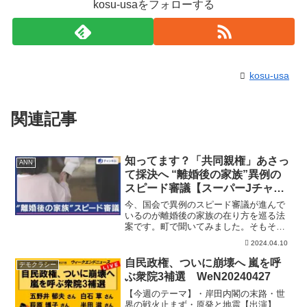
kosu-usaをフォローする
kosu-usa
関連記事
知ってます？「共同親権」あさっ
ANN
て採決へ “離婚後の家族”異例の
スピード審議【スーパーJチャン
ネル】(2024年4月10日)
今、国会で異例のスピード審議が進んで
いるのが離婚後の家族の在り方を巡る法
案です。町で聞いてみました。そもそも
この話、知っていましたか。■“離婚後の
2024.04.10
家族”異例のスピード審議離婚した30代の
人（娘22歳）「（元夫に）髪の毛をつか
自民政権、ついに崩壊へ 嵐を呼
デモクラシー
まれて引きずり回...
ぶ衆院3補選 WeN20240427
【今週のテーマ】・岸田内閣の末路・世
界の戦火止まず・原発と地震【出演】