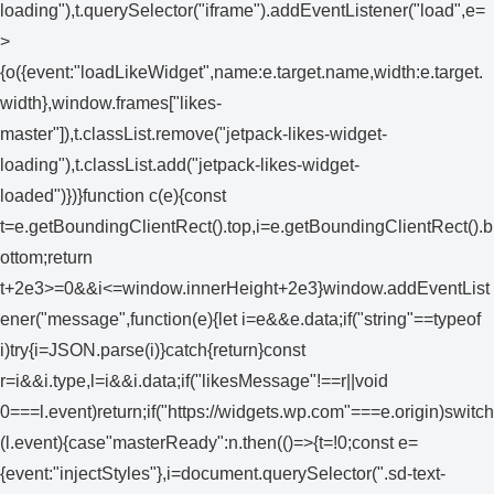
loading"),t.querySelector("iframe").addEventListener("load",e=
>
{o({event:"loadLikeWidget",name:e.target.name,width:e.target.
width},window.frames["likes-
master"]),t.classList.remove("jetpack-likes-widget-
loading"),t.classList.add("jetpack-likes-widget-
loaded")})}function c(e){const
t=e.getBoundingClientRect().top,i=e.getBoundingClientRect().b
ottom;return
t+2e3>=0&&i<=window.innerHeight+2e3}window.addEventList
ener("message",function(e){let i=e&&e.data;if("string"==typeof
i)try{i=JSON.parse(i)}catch{return}const
r=i&&i.type,l=i&&i.data;if("likesMessage"!==r||void
0===l.event)return;if("https://widgets.wp.com"===e.origin)switch
(l.event){case"masterReady":n.then(()=>{t=!0;const e=
{event:"injectStyles"},i=document.querySelector(".sd-text-