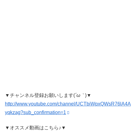
▼チャンネル登録お願いします(
´ω｀
)▼
http://www.youtube.com/channel/UCTbiWpxQWsR76lA4A
yqkzag?sub_confirmation=1
▼オススメ動画はこちら♪▼