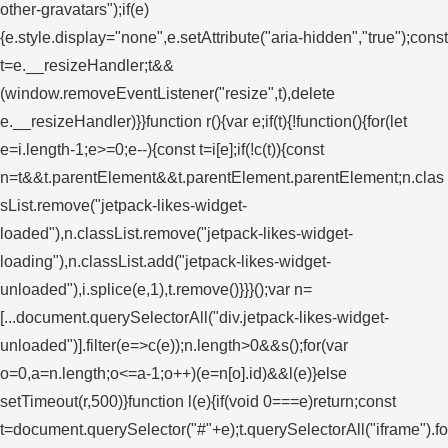
other-gravatars");if(e)
{e.style.display="none",e.setAttribute("aria-hidden","true");const
t=e.__resizeHandler;t&&
(window.removeEventListener("resize",t),delete
e.__resizeHandler)}}function r(){var e;if(t){!function(){for(let
e=i.length-1;e>=0;e--){const t=i[e];if(!c(t)){const
n=t&&t.parentElement&&t.parentElement.parentElement;n.clas
sList.remove("jetpack-likes-widget-
loaded"),n.classList.remove("jetpack-likes-widget-
loading"),n.classList.add("jetpack-likes-widget-
unloaded"),i.splice(e,1),t.remove()}}}();var n=
[...document.querySelectorAll("div.jetpack-likes-widget-
unloaded")].filter(e=>c(e));n.length>0&&s();for(var
o=0,a=n.length;o<=a-1;o++)(e=n[o].id)&&l(e)}else
setTimeout(r,500)}function l(e){if(void 0===e)return;const
t=document.querySelector("#"+e);t.querySelectorAll("iframe").fo