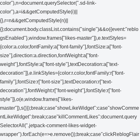
color"),n=document.querySelector(".sd-link-
color"),a=i&&getComputedStyle(i)||
{},r=n&&getComputedStyle(n)||
{};document.body.classList.contains("single")&&o({event:"reblo
gsEnabled"},window.frames["likes-master"]),e.textStyles=
{color:a.color,fontFamily:a["font-family"],fontSize:a["font-
size"],direction:a.direction,fontWeight:a["font-
weight"],fontStyle:a["font-style"],textDecoration:a["text-
decoration"]},e.linkStyles={color:r.color,fontFamily:r["font-
family"],fontSize:r["font-size"],textDecoration:r["text-
decoration"],fontWeight:r["font-weight"],fontStyle:r["font-
style"]},o(e,window.frames["likes-
master"]),s()});break;case"showLikeWidget":case"showComme
ntLikeWidget":break;case"killCommentLikes":document.query
SelectorAll(".jetpack-comment-likes-widget-
wrapper").forEach(e=>e.remove());break;case"clickReblogFlair