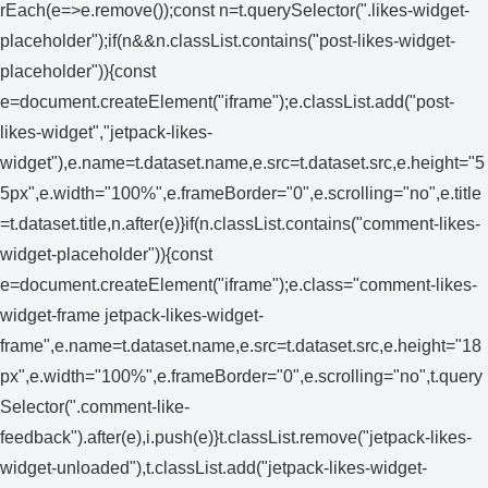
rEach(e=>e.remove());const n=t.querySelector(".likes-widget-
placeholder");if(n&&n.classList.contains("post-likes-widget-
placeholder")){const
e=document.createElement("iframe");e.classList.add("post-
likes-widget","jetpack-likes-
widget"),e.name=t.dataset.name,e.src=t.dataset.src,e.height="5
5px",e.width="100%",e.frameBorder="0",e.scrolling="no",e.title
=t.dataset.title,n.after(e)}if(n.classList.contains("comment-likes-
widget-placeholder")){const
e=document.createElement("iframe");e.class="comment-likes-
widget-frame jetpack-likes-widget-
frame",e.name=t.dataset.name,e.src=t.dataset.src,e.height="18
px",e.width="100%",e.frameBorder="0",e.scrolling="no",t.query
Selector(".comment-like-
feedback").after(e),i.push(e)}t.classList.remove("jetpack-likes-
widget-unloaded"),t.classList.add("jetpack-likes-widget-