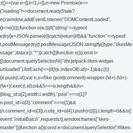
;(()=>{var e=[],t=!1,i=[],n=new Promise(e=>
{"loading"!==document.readyState?
e():window.addEventListener("DOMContentLoaded",
()=>e())});function o(e,t){if("string"==typeof
e)try{e=JSON.parse(e)}catch{return}if(t&&"function"==typeof
t.postMessage)try{t.postMessage(JSON.stringify({type:"likesMe
ssage",data:e}),"*")}catch{}}function s(){const t=
[];document.querySelectorAll("div.jetpack-likes-widget-
unloaded").forEach(i=>{if(!(e.indexOf(i.id)>-1)&&c(i))
{e.push(i.id);var n,o=/like-(post|comment)-wrapper-(\d+)-(\d+)-
(\w+)/.exec(i.id);o&&5===o.length&&(n=
{blog_id:o[2],width:i.width},"post"===o[1]?
n.post_id=o[3]:"comment"===o[1]&&
(n.comment_id=o[3]),n.obj_id=o[4],t.push(n))}}),t.length>0&&o({
event:"initialBatch",requests:t},window.frames["likes-
master"])}function a(){const e=document.querySelector("#likes-