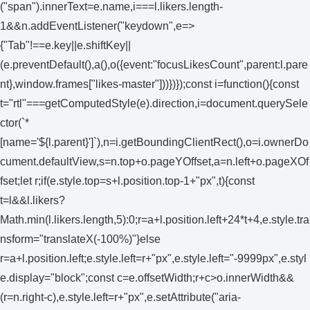
("span").innerText=e.name,i===l.likers.length-
1&&n.addEventListener("keydown",e=>
{"Tab"!==e.key||e.shiftKey||
(e.preventDefault(),a(),o({event:"focusLikesCount",parent:l.pare
nt},window.frames["likes-master"]))})});const i=function(){const
t="rtl"===getComputedStyle(e).direction,i=document.querySele
ctor(`*
[name='${l.parent}']`),n=i.getBoundingClientRect(),o=i.ownerDo
cument.defaultView,s=n.top+o.pageYOffset,a=n.left+o.pageXOf
fset;let r;if(e.style.top=s+l.position.top-1+"px",t){const
t=l&&l.likers?
Math.min(l.likers.length,5):0;r=a+l.position.left+24*t+4,e.style.tra
nsform="translateX(-100%)"}else
r=a+l.position.left;e.style.left=r+"px",e.style.left="-9999px",e.styl
e.display="block";const c=e.offsetWidth;r+c>o.innerWidth&&
(r=n.right-c),e.style.left=r+"px",e.setAttribute("aria-