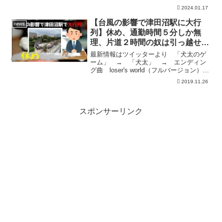
が強まったとして、警視庁が18日にも再
2024.01.17
逮捕する方針です。 渡邉優樹被告
（39）はルフィなどを名乗る人物がフィ
【台風の影響で津田沼駅に大行
news
リピンの収容所から指示を...
列】休め、通勤時間５分しか無
理、片道２時間の奴は引っ越せ、
去年は風車倒れ、たまねぎ男
最新情報はツイッターより 「犬太のゲ
ーム」 → 「犬太」 → エンディン
グ曲 loser's world（フルバージョン）
写真：ハフポスト
2019.11.26
スポンサーリンク