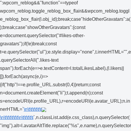
":wpcom_reblog&&"function"==typeof
wpcom_reblog.toggle_reblog_box_flair&&wpcom_reblog.toggl
e_reblog_box_flair(l.obj_id);break;case"hideOtherGravatars":a(
);break;case"showOtherGravatars":{const
e=document.querySelector("#likes-other-
gravatars");if(!e)break;const
t=e.querySelector("ul");e.style.display="none",t.innerHTML="",e
.querySelectorAll(".likes-text
span").forEach(e=>e.textContent=l.totalLikesLabel),(l.likers||
[]).forEach(async(e,i)=>
{if("http"!==e.profile_URL.substr(0,4))return;const
n=document.createElement("li");t.append(n);const
s=encodeURI(e.profile_URL),r=encodeURI(e.avatar_URL);n.in
nerHTML=`
\n\t\t\t\t\t\t
\n\t\t\t\t\t\t
\n\t\t\t\t\t
`,n.classList.add(e.css_class),n.querySelector(
"img").alt=l.avatarAltTitle.replace("%s",e.name),n.querySelector