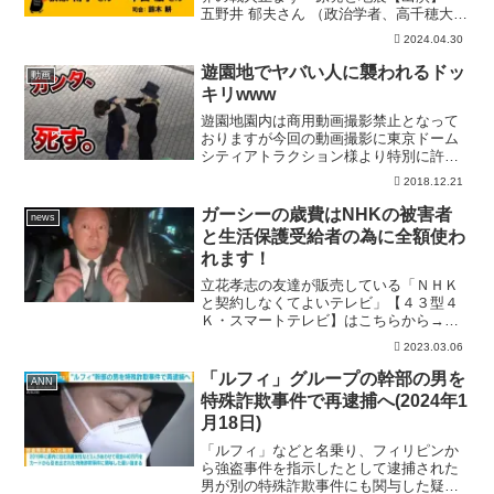
五野井 郁夫さん （政治学者、高千穂大学
教授） 白石 草さん （ジャーナリスト、
2024.04.30
Our Planet-TV代表） 荻原 博子さん
（経済ジャーナリスト） 半田 滋さん ...
遊園地でヤバい人に襲われるドッ
動画
キリwww
遊園地園内は商用動画撮影禁止となって
おりますが今回の動画撮影に東京ドーム
シティアトラクション様より特別に許可
をいただいております。■U-FES.遊園地
2018.12.21
の詳細情報はこちら9/29〜11/18まで開催
■U-FES. 2018の情報はこちら11/...
ガーシーの歳費はNHKの被害者
news
と生活保護受給者の為に全額使わ
れます！
立花孝志の友達が販売している「ＮＨＫ
と契約しなくてよいテレビ」【４３型４
Ｋ・スマートテレビ】はこちらから→こ
ちらから、購入ボタンをおして、「プロ
2023.03.06
モーションコードを追加」ボタンを押し
て「NHK815」と入力すると2200円安く
「ルフィ」グループの幹部の男を
ANN
なります。３７,...
特殊詐欺事件で再逮捕へ(2024年1
月18日)
「ルフィ」などと名乗り、フィリピンか
ら強盗事件を指示したとして逮捕された
男が別の特殊詐欺事件にも関与した疑い