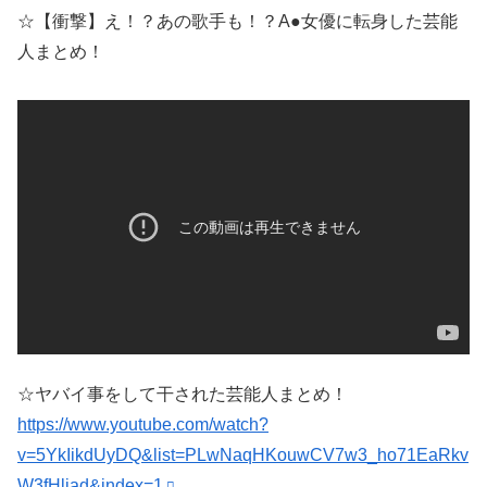
☆【衝撃】え！？あの歌手も！？A●女優に転身した芸能
人まとめ！
☆ヤバイ事をして干された芸能人まとめ！
https://www.youtube.com/watch?
v=5YkIikdUyDQ&list=PLwNaqHKouwCV7w3_ho71EaRkv
W3fHljad&index=1