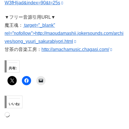
W3fHljad&index=90&t=25s
▼フリー音源引用URL▼
魔王魂：
target=”_blank”
rel=”nofollow”>http://maoudamashii.jokersounds.com/archi
ves/song_yuuri_sakurabiyori.html
甘茶の音楽工房：
http://amachamusic.chagasi.com/
共有:
いいね:
読
み