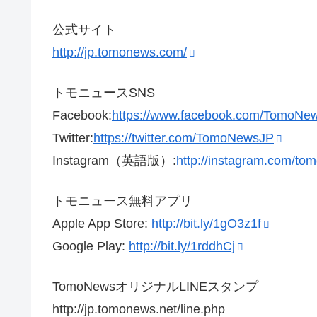
公式サイト
http://jp.tomonews.com/
トモニュースSNS
Facebook:
https://www.facebook.com/TomoNe
Twitter:
https://twitter.com/TomoNewsJP
Instagram（英語版）:
http://instagram.com/t
トモニュース無料アプリ
Apple App Store:
http://bit.ly/1gO3z1f
Google Play:
http://bit.ly/1rddhCj
TomoNewsオリジナルLINEスタンプ
http://jp.tomonews.net/line.php