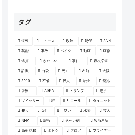
タグ
速報
ニュース
政治
驚愕
ANN
芸能
事故
バイク
動画
画像
逮捕
かわいい
事件
森友学園
詐欺
自殺
死亡
名前
大阪
2016
不倫
殺人
結婚
籠池
警察
ASKA
トランプ
場所
ツイッター
誰
リコール
ダイエット
犯人
女性
可愛い
水着
芸人
NHK
誤報
覚せい剤
飲酒運転
高樹沙耶
水トク
ブログ
フライデー