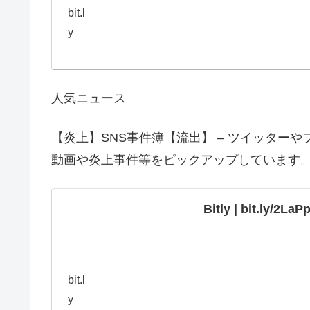
bit.l
y
人気ニュース
【炎上】SNS事件簿【流出】 – ツイッター
動画や炎上事件等をピックアップしています
Bitly | bit.ly/2La
bit.l
y