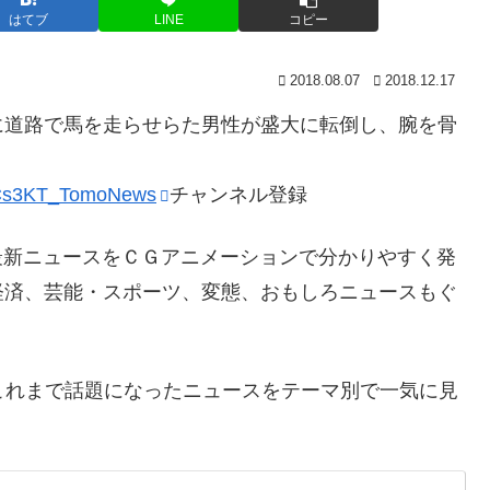
はてブ
LINE
コピー
2018.08.07
2018.12.17
に道路で馬を走らせらた男性が盛大に転倒し、腕を骨
/2nCs3KT_TomoNews
チャンネル登録
の最新ニュースをＣＧアニメーションで分かりやすく発
経済、芸能・スポーツ、変態、おもしろニュースもぐ
– これまで話題になったニュースをテーマ別で一気に見