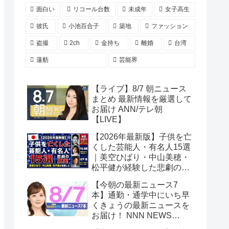
面白い
リコール台数
未成年
女子高生
彼氏
小池百合子
築地
ファッション
盗撮
2ch
金持ち
離婚
台湾
蓮舫
芸能界
【ライブ】8/7 朝ニュース
まとめ 最新情報を厳選して
お届け ANN/テレ朝
【LIVE】
【2026年最新版】子供を亡
くした芸能人・有名人15選
｜美空ひばり・中山美穂・
松平健が経験した悲劇の真
実
【今朝の最新ニュース7
本】通勤・通学中にいち早
くきょうの最新ニュースを
お届け！ NNN NEWS
ZIP！(2026年8月7日)