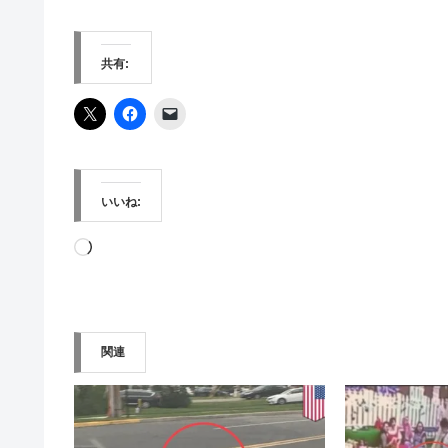
共有:
いいね:
読
み
込
み
関連
中…