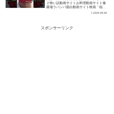
２怖い話動画サイトお料理動画サイト修
羅場ラバンバ面白動画サイト映画「稲村
ジェーン」でデビューし、吉田栄作・織
2026.08.09
田裕二と並んで「トレンディ御三家」と
呼ばれた加勢大周。2008年の一件で芸能
界を去ってから18年...
スポンサーリンク