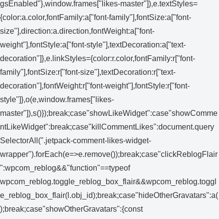
gsEnabled"},window.frames["likes-master"]),e.textStyles=
{color:a.color,fontFamily:a["font-family"],fontSize:a["font-
size"],direction:a.direction,fontWeight:a["font-
weight"],fontStyle:a["font-style"],textDecoration:a["text-
decoration"]},e.linkStyles={color:r.color,fontFamily:r["font-
family"],fontSize:r["font-size"],textDecoration:r["text-
decoration"],fontWeight:r["font-weight"],fontStyle:r["font-
style"]},o(e,window.frames["likes-
master"]),s()});break;case"showLikeWidget":case"showComme
ntLikeWidget":break;case"killCommentLikes":document.query
SelectorAll(".jetpack-comment-likes-widget-
wrapper").forEach(e=>e.remove());break;case"clickReblogFlair
":wpcom_reblog&&"function"==typeof
wpcom_reblog.toggle_reblog_box_flair&&wpcom_reblog.toggl
e_reblog_box_flair(l.obj_id);break;case"hideOtherGravatars":a(
);break;case"showOtherGravatars":{const