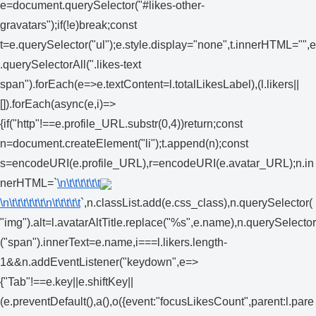
e=document.querySelector("#likes-other-
gravatars");if(!e)break;const
t=e.querySelector("ul");e.style.display="none",t.innerHTML="",e
.querySelectorAll(".likes-text
span").forEach(e=>e.textContent=l.totalLikesLabel),(l.likers||
[]).forEach(async(e,i)=>
{if("http"!==e.profile_URL.substr(0,4))return;const
n=document.createElement("li");t.append(n);const
s=encodeURI(e.profile_URL),r=encodeURI(e.avatar_URL);n.in
nerHTML=`
\n\t\t\t\t\t\t
\n\t\t\t\t\t\t
\n\t\t\t\t\t
`,n.classList.add(e.css_class),n.querySelector(
"img").alt=l.avatarAltTitle.replace("%s",e.name),n.querySelector
("span").innerText=e.name,i===l.likers.length-
1&&n.addEventListener("keydown",e=>
{"Tab"!==e.key||e.shiftKey||
(e.preventDefault(),a(),o({event:"focusLikesCount",parent:l.pare