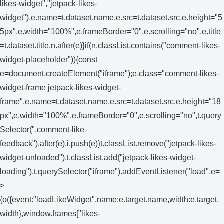
likes-widget","jetpack-likes-
widget"),e.name=t.dataset.name,e.src=t.dataset.src,e.height="5
5px",e.width="100%",e.frameBorder="0",e.scrolling="no",e.title
=t.dataset.title,n.after(e)}if(n.classList.contains("comment-likes-
widget-placeholder")){const
e=document.createElement("iframe");e.class="comment-likes-
widget-frame jetpack-likes-widget-
frame",e.name=t.dataset.name,e.src=t.dataset.src,e.height="18
px",e.width="100%",e.frameBorder="0",e.scrolling="no",t.query
Selector(".comment-like-
feedback").after(e),i.push(e)}t.classList.remove("jetpack-likes-
widget-unloaded"),t.classList.add("jetpack-likes-widget-
loading"),t.querySelector("iframe").addEventListener("load",e=
>
{o({event:"loadLikeWidget",name:e.target.name,width:e.target.
width},window.frames["likes-