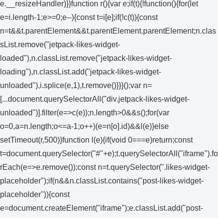
e.__resizeHandler)}}function r(){var e;if(t){!function(){for(let
e=i.length-1;e>=0;e--){const t=i[e];if(!c(t)){const
n=t&&t.parentElement&&t.parentElement.parentElement;n.clas
sList.remove("jetpack-likes-widget-
loaded"),n.classList.remove("jetpack-likes-widget-
loading"),n.classList.add("jetpack-likes-widget-
unloaded"),i.splice(e,1),t.remove()}}}();var n=
[...document.querySelectorAll("div.jetpack-likes-widget-
unloaded")].filter(e=>c(e));n.length>0&&s();for(var
o=0,a=n.length;o<=a-1;o++)(e=n[o].id)&&l(e)}else
setTimeout(r,500)}function l(e){if(void 0===e)return;const
t=document.querySelector("#"+e);t.querySelectorAll("iframe").fo
rEach(e=>e.remove());const n=t.querySelector(".likes-widget-
placeholder");if(n&&n.classList.contains("post-likes-widget-
placeholder")){const
e=document.createElement("iframe");e.classList.add("post-