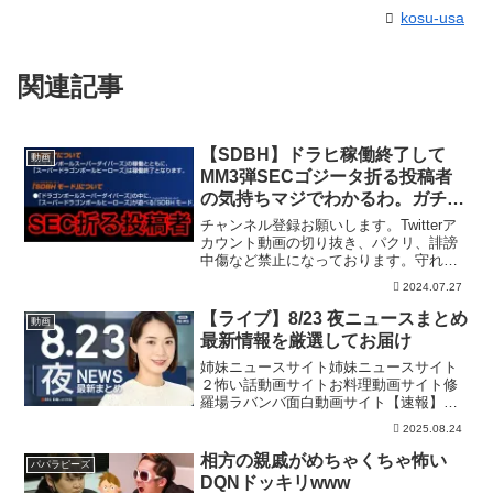
kosu-usa
関連記事
【SDBH】ドラヒ稼働終了して
動画
MM3弾SECゴジータ折る投稿者
の気持ちマジでわかるわ。ガチ勢
全員発狂してるよな【スーパード
チャンネル登録お願いします。Twitterア
ラゴンボールヒーローズ】
カウント動画の切り抜き、パクリ、誹謗
中傷など禁止になっております。守れな
い方は残念ですが、警察に被害届出しま
2024.07.27
す。ビッグバンミッション最新情報ーー
ーーーーーーーーーー【SDBH】無
【ライブ】8/23 夜ニュースまとめ
動画
謀...MM1弾排...
最新情報を厳選してお届け
姉妹ニュースサイト姉妹ニュースサイト
２怖い話動画サイトお料理動画サイト修
羅場ラバンバ面白動画サイト【速報】
「怖かった」街中は騒然 渋谷ヒカリエ
2025.08.24
で催涙スプレー神戸のマンションで女性
殺害 女性のあとをつける男が…熱中症
相方の親戚がめちゃくちゃ怖い
パパラピーズ
警戒アラートは31都府県に...
DQNドッキリwww