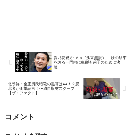
貴乃花親方ついに”孤立無援”に…鉄の結束
を誇る一門内に亀裂も弟子のために決
意…
北朝鮮・金正男氏暗殺の黒幕は●●！？脱
北者が衝撃証言！〜独自取材スクープ
【ザ・ファクト】
コメント