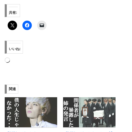
共有:
いいね:
読
み
込
み
関連
中…