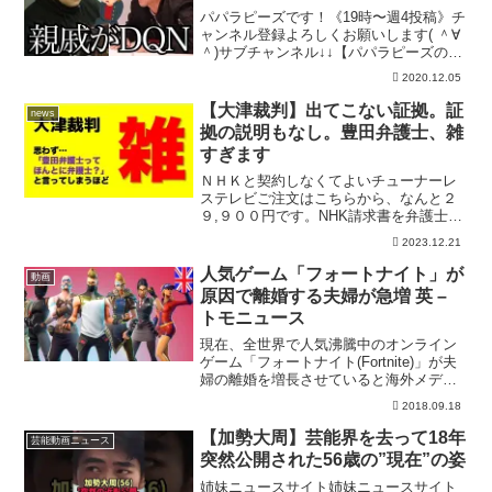
パパラピーズです！《19時〜週4投稿》チ
ャンネル登録よろしくお願いします( ＾∀
＾)サブチャンネル↓↓【パパラピーズの秘
密基地】~じんじん~【Twitter】
2020.12.05
【Instagram】~タナカガ~【Twitter】
【Instagram】~パパラ...
【大津裁判】出てこない証拠。証
news
拠の説明もなし。豊田弁護士、雑
すぎます
ＮＨＫと契約しなくてよいチューナーレ
ステレビご注文はこちらから、なんと２
９,９００円です。NHK請求書を弁護士が
代行で受け取るサービスをしています。
2023.12.21
詳しくはこちらからこれまで本サービス
は「無料」で行わせていただいておりま
人気ゲーム「フォートナイト」が
動画
したが、当職【村岡徹...
原因で離婚する夫婦が急増 英 –
トモニュース
現在、全世界で人気沸騰中のオンライン
ゲーム「フォートナイト(Fortnite)」が夫
婦の離婚を増長させていると海外メディ
ア「CNet 」が9月17日までに報じた。
2018.09.18
TomoNewsチャンネル登録 ►►チャンネ
ル登録「TomoNews（トモニュ...
【加勢大周】芸能界を去って18年
芸能動画ニュース
突然公開された56歳の”現在”の姿
姉妹ニュースサイト姉妹ニュースサイト