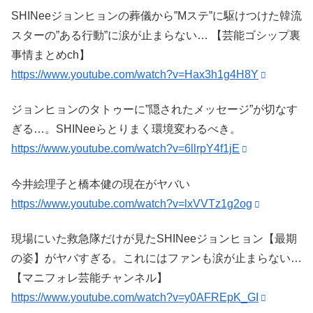
SHINeeジョンヒョンの葬儀から”Mステ”に駆けつけた韓流
スターの”ある行動”に涙が止まらない… 【芸能ゴシップ裏
事情まとめch】
https://www.youtube.com/watch?v=Hax3h1g4H8Y
ジョンヒョンのタトゥーに”隠されたメッセージ”が切なす
ぎる…。SHINeeらとりまく環境変わるべき。
https://www.youtube.com/watch?v=6llrpY4f1jE
今井絵理子と橋本健の現在がヤバい
https://www.youtube.com/watch?v=lxVVTz1g2og
現場にいた救急隊だけが見たSHINeeジョンヒョン【最期
の姿】がヤバすぎる。これにはファンも涙が止まらない…
【マニフォレ芸能チャンネル】
https://www.youtube.com/watch?v=y0AFREpK_GI