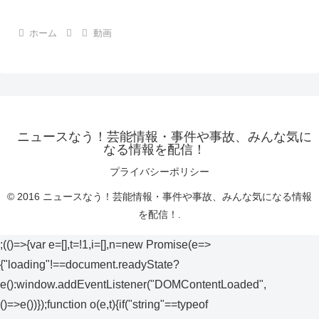
ホーム
動画
ニュースなう！芸能情報・事件や事故、みんな気に
なる情報を配信！
プライバシーポリシー
© 2016 ニュースなう！芸能情報・事件や事故、みんな気になる情報
を配信！.
;(()=>{var e=[],t=!1,i=[],n=new Promise(e=>
{"loading"!==document.readyState?
e():window.addEventListener("DOMContentLoaded",
()=>e())});function o(e,t){if("string"==typeof