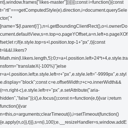
nt},window.frames["likes-master"]))})});const i=function(){const
t="rtl"===getComputedStyle(e).direction,i=document.querySele
ctor(`*
[name='${l.parent}']`),n=i.getBoundingClientRect(),o=i.ownerDo
cument.defaultView,s=n.top+o.pageYOffset,a=n.left+o.pageXOf
fset;let r;if(e.style.top=s+l.position.top-1+"px",t){const
t=l&&l.likers?
Math.min(l.likers.length,5):0;r=a+l.position.left+24*t+4,e.style.tra
nsform="translateX(-100%)"}else
r=a+l.position.left;e.style.left=r+"px",e.style.left="-9999px",e.styl
e.display="block";const c=e.offsetWidth;r+c>o.innerWidth&&
(r=n.right-c),e.style.left=r+"px",e.setAttribute("aria-
hidden","false")};i(),e.focus();const n=function(e,t){var i;return
function(){var
n=this,o=arguments;clearTimeout(i),i=setTimeout(function()
{e.apply(n,o)},t)}},s=n(i,100);e.__resizeHandler=s,window.addE