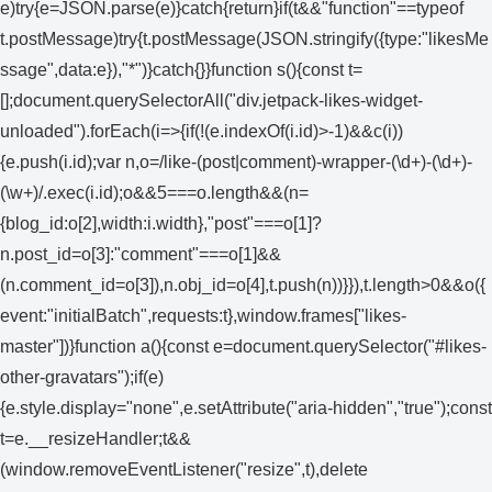
e)try{e=JSON.parse(e)}catch{return}if(t&&"function"==typeof
t.postMessage)try{t.postMessage(JSON.stringify({type:"likesMe
ssage",data:e}),"*")}catch{}}function s(){const t=
[];document.querySelectorAll("div.jetpack-likes-widget-
unloaded").forEach(i=>{if(!(e.indexOf(i.id)>-1)&&c(i))
{e.push(i.id);var n,o=/like-(post|comment)-wrapper-(\d+)-(\d+)-
(\w+)/.exec(i.id);o&&5===o.length&&(n=
{blog_id:o[2],width:i.width},"post"===o[1]?
n.post_id=o[3]:"comment"===o[1]&&
(n.comment_id=o[3]),n.obj_id=o[4],t.push(n))}}),t.length>0&&o({
event:"initialBatch",requests:t},window.frames["likes-
master"])}function a(){const e=document.querySelector("#likes-
other-gravatars");if(e)
{e.style.display="none",e.setAttribute("aria-hidden","true");const
t=e.__resizeHandler;t&&
(window.removeEventListener("resize",t),delete