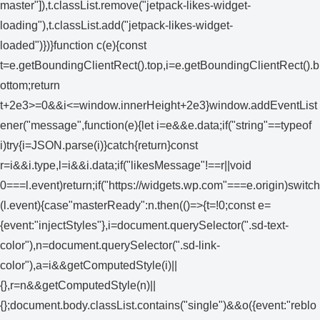
master"]),t.classList.remove("jetpack-likes-widget-
loading"),t.classList.add("jetpack-likes-widget-
loaded")})}function c(e){const
t=e.getBoundingClientRect().top,i=e.getBoundingClientRect().b
ottom;return
t+2e3>=0&&i<=window.innerHeight+2e3}window.addEventList
ener("message",function(e){let i=e&&e.data;if("string"==typeof
i)try{i=JSON.parse(i)}catch{return}const
r=i&&i.type,l=i&&i.data;if("likesMessage"!==r||void
0===l.event)return;if("https://widgets.wp.com"===e.origin)switch
(l.event){case"masterReady":n.then(()=>{t=!0;const e=
{event:"injectStyles"},i=document.querySelector(".sd-text-
color"),n=document.querySelector(".sd-link-
color"),a=i&&getComputedStyle(i)||
{},r=n&&getComputedStyle(n)||
{};document.body.classList.contains("single")&&o({event:"reblo