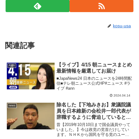
kosu-usa
関連記事
【ライブ】4/15 朝ニュースまとめ
ANN
最新情報を厳選してお届け
■JapaNews24 日本のニュースを24時間配
信■テレ朝ニュース公式HP#ニュース #ラ
イブ #ann
2024.04.14
除名した【下地みきお】衆議院議
news
員を日本維新の会松井一郎代表が
辞職するように脅迫しているとい
う情報があります
昔【2019年10月10日まで国会議員やって
いました。】今は政党の党首だけしてい
ます。ＮＨＫから国民を守る党のユーチ