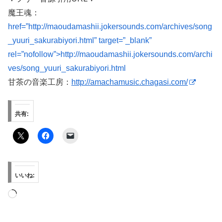
魔王魂：
href=”http://maoudamashii.jokersounds.com/archives/song
_yuuri_sakurabiyori.html” target=”_blank”
rel=”nofollow”>http://maoudamashii.jokersounds.com/archi
ves/song_yuuri_sakurabiyori.html
甘茶の音楽工房：
http://amachamusic.chagasi.com/
共有:
いいね:
読
み