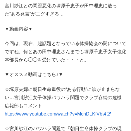
宮川紗江との問題悪化の塚原千恵子が田中理恵に放っ
た“ある発言”がエグすぎる…
▼動画内容▼
今回は、現在、超話題となっている体操協会の闇について
ですね。何とあの田中理恵さんまでも塚原千恵子女子強化
本部長から◯◯を受けていた・・・と。
▼オススメ動画はこちら♪▼
☆塚原夫婦に朝日生命重役の“ある行動”に涙が止まらな
い…宮川紗江女子体操パワハラ問題でクラブ存続の危機！
広報部もコメント
https://www.youtube.com/watch?v=McnDLKfVbt4
☆宮川紗江のパワハラ問題で『朝日生命体操クラブの現