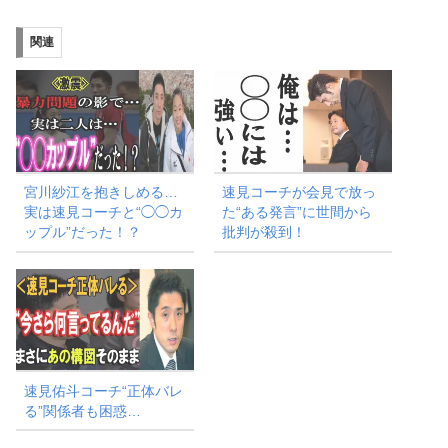
込
み
関連
中…
宮川紗江を抱きしめる…
速見コーチが会見で放っ
実は速見コーチと“◯◯カ
た“ある発言”に世間から
ップル”だった！？
批判が殺到！
速見佑斗コーチ“正体バレ
る”関係者も困惑…