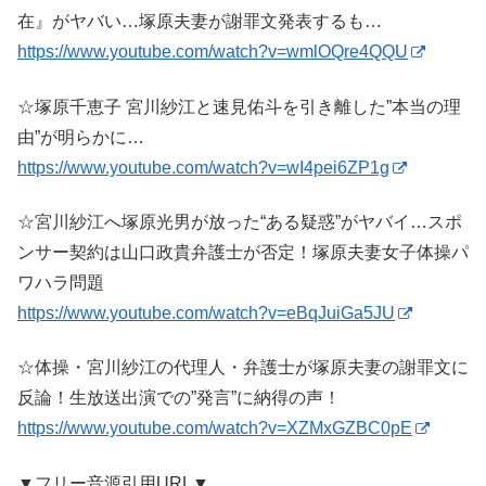
在』がヤバい…塚原夫妻が謝罪文発表するも…
https://www.youtube.com/watch?v=wmlOQre4QQU
☆塚原千恵子 宮川紗江と速見佑斗を引き離した”本当の理
由”が明らかに…
https://www.youtube.com/watch?v=wI4pei6ZP1g
☆宮川紗江へ塚原光男が放った“ある疑惑”がヤバイ…スポ
ンサー契約は山口政貴弁護士が否定！塚原夫妻女子体操パ
ワハラ問題
https://www.youtube.com/watch?v=eBqJuiGa5JU
☆体操・宮川紗江の代理人・弁護士が塚原夫妻の謝罪文に
反論！生放送出演での”発言”に納得の声！
https://www.youtube.com/watch?v=XZMxGZBC0pE
▼フリー音源引用URL▼