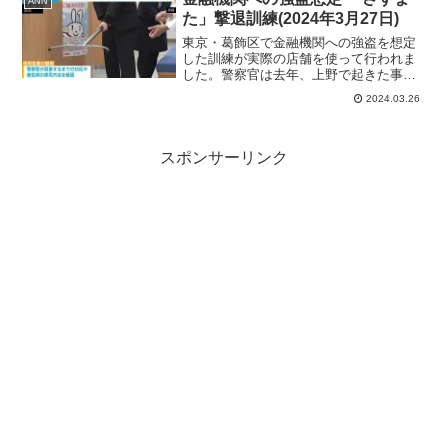
ANN
物で刺して殺害し...
た」撃退訓練(2024年3月27日)
東京・葛飾区で金融機関への強盗を想定
した訓練が実際の店舗を使って行われま
した。警察官は去年、上野で起きた事件
で強盗犯を撃退した「さすまた」の使い
2024.03.26
方を指導しました。 訓練は葛飾区の東
京東信用金庫の店舗にバールや刃物を持
った強盗犯が押し入り、現...
スポンサーリンク