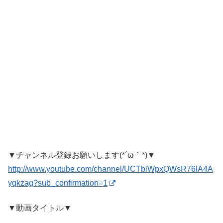
▼チャンネル登録お願いします(*´ω｀*)▼
http://www.youtube.com/channel/UCTbiWpxQWsR76lA4A
yqkzag?sub_confirmation=1
▼動画タイトル▼