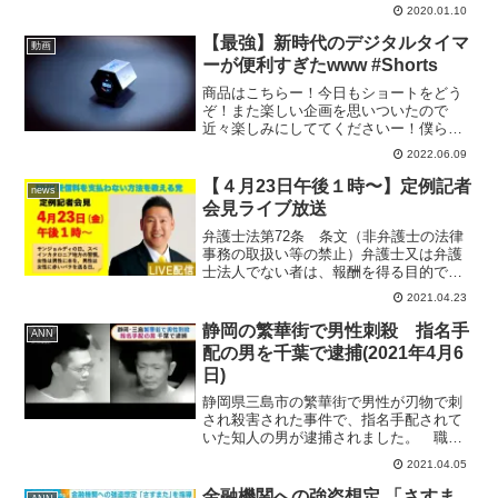
ューブチャンネル→★現在ＮＨＫから国
2020.01.10
民を守る党には３６名【国会議員２名・
地方議員３４名】の現職議員が在籍して
【最強】新時代のデジタルタイマ
動画
おります。★ＮＨ...
ーが便利すぎたwww #Shorts
商品はこちらー！今日もショートをどう
ぞ！また楽しい企画を思いついたので
近々楽しみにしててくださいー！僕らは
レジェンドYouTuberではありません。ま
2022.06.09
だまだ若手です。410万人を目指してま
す！！よろしくおねがいします！！！動
【４月23日午後１時〜】定例記者
news
画を楽しんでいた...
会見ライブ放送
弁護士法第72条 条文（非弁護士の法律
事務の取扱い等の禁止）弁護士又は弁護
士法人でない者は、報酬を得る目的で訴
訟事件、非訟事件及び審査請求、異議申
2021.04.23
立て、再審査請求等行政庁に対する不服
申立事件その他一般の法律事件に関して
静岡の繁華街で男性刺殺 指名手
ANN
鑑定、代理、仲裁若しく...
配の男を千葉で逮捕(2021年4月6
日)
静岡県三島市の繁華街で男性が刃物で刺
され殺害された事件で、指名手配されて
いた知人の男が逮捕されました。 職業
不詳の新津鉄也容疑者（38）は先月7日の
2021.04.05
午前5時半ごろ、JR三島駅南口の繁華街
で知人の鍵和田俊吾さん（当時32）を刃
金融機関への強盗想定 「さすま