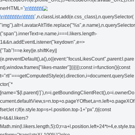
nerHTML=`
\n\t\t\t\t\t\t
\n\t\t\t\t\t\t
\n\t\t\t\t\t
`,n.classList.add(e.css_class),n.querySelector(
"img").alt=l.avatarAltTitle.replace("%s",e.name),n.querySelector
("span").innerText=e.name,i===l.likers.length-
1&&n.addEventListener("keydown",e=>
{"Tab"!==e.key||e.shiftKey||
(e.preventDefault(),a(),o({event:"focusLikesCount",parent:l.pare
nt},window.frames["likes-master"]))})});const i=function(){const
t="rtl"===getComputedStyle(e).direction,i=document.querySele
ctor(`*
[name='${l.parent}']`),n=i.getBoundingClientRect(),o=i.ownerDo
cument.defaultView,s=n.top+o.pageYOffset,a=n.left+o.pageXOf
fset;let r;if(e.style.top=s+l.position.top-1+"px",t){const
t=l&&l.likers?
Math.min(l.likers.length,5):0;r=a+l.position.left+24*t+4,e.style.tra
nsform="translateX(-100%)"}else