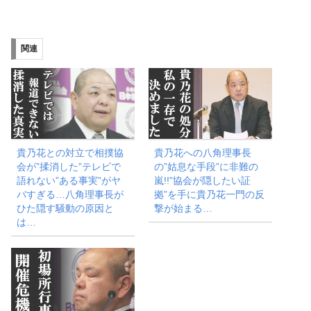
み
込
み
関連
中…
貴乃花との対立で相撲協
貴乃花への八角理事長
会が”揉消した”テレビで
の”姑息な手段”に非難の
語れない”ある事実”がヤ
嵐!!”協会が隠したい証
バすぎる…八角理事長が
拠”を手に貴乃花一門の反
ひた隠す騒動の原因と
撃が始まる…
は…