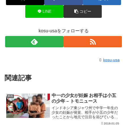
LINE
コピー
kosu-usaをフォローする
kosu-usa
関連記事
中一の少女が妊娠 お相手は小五
動画
の少年 – トモニュース
インドネシア東ジャワ州で中学一年生の
少女の妊娠が発覚、相手が小五の少年だ
ったことから地元で注目を浴びている。
TomoNewsチャンネル登録 ►►チャンネ
2019.01.05
ル登録「TomoNews（トモニュース）」