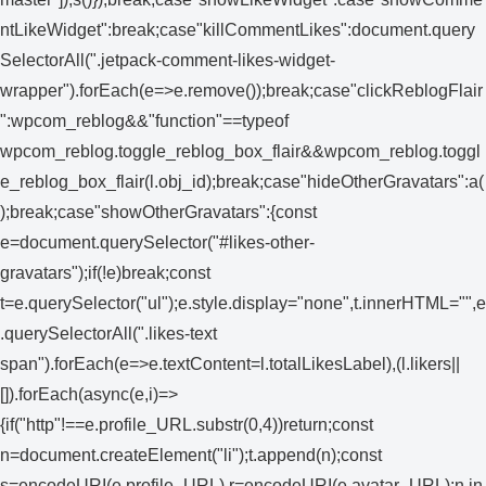
ntLikeWidget":break;case"killCommentLikes":document.query
SelectorAll(".jetpack-comment-likes-widget-
wrapper").forEach(e=>e.remove());break;case"clickReblogFlair
":wpcom_reblog&&"function"==typeof
wpcom_reblog.toggle_reblog_box_flair&&wpcom_reblog.toggl
e_reblog_box_flair(l.obj_id);break;case"hideOtherGravatars":a(
);break;case"showOtherGravatars":{const
e=document.querySelector("#likes-other-
gravatars");if(!e)break;const
t=e.querySelector("ul");e.style.display="none",t.innerHTML="",e
.querySelectorAll(".likes-text
span").forEach(e=>e.textContent=l.totalLikesLabel),(l.likers||
[]).forEach(async(e,i)=>
{if("http"!==e.profile_URL.substr(0,4))return;const
n=document.createElement("li");t.append(n);const
s=encodeURI(e.profile_URL),r=encodeURI(e.avatar_URL);n.in