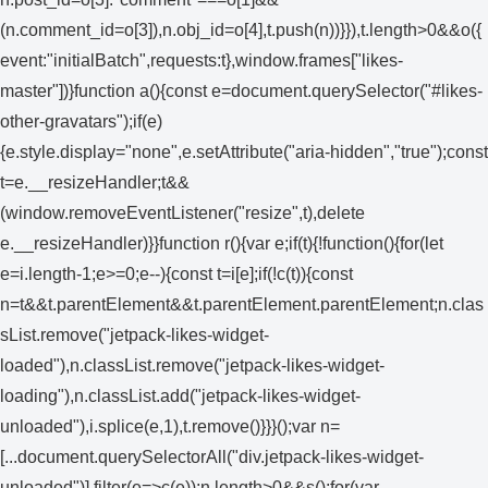
(n.comment_id=o[3]),n.obj_id=o[4],t.push(n))}}),t.length>0&&o({
event:"initialBatch",requests:t},window.frames["likes-
master"])}function a(){const e=document.querySelector("#likes-
other-gravatars");if(e)
{e.style.display="none",e.setAttribute("aria-hidden","true");const
t=e.__resizeHandler;t&&
(window.removeEventListener("resize",t),delete
e.__resizeHandler)}}function r(){var e;if(t){!function(){for(let
e=i.length-1;e>=0;e--){const t=i[e];if(!c(t)){const
n=t&&t.parentElement&&t.parentElement.parentElement;n.clas
sList.remove("jetpack-likes-widget-
loaded"),n.classList.remove("jetpack-likes-widget-
loading"),n.classList.add("jetpack-likes-widget-
unloaded"),i.splice(e,1),t.remove()}}}();var n=
[...document.querySelectorAll("div.jetpack-likes-widget-
unloaded")].filter(e=>c(e));n.length>0&&s();for(var