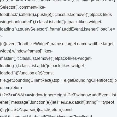
Selector(".comment-like-
feedback").after(e),i.push(e)}t.classList.remove("jetpack-likes-
widget-unloaded"),t.classList.add("jetpack-likes-widget-
loading"),t.querySelector("iframe").addEventListener("load",e=
>
{o({event:"loadLikeWidget",name:e.target.name,width:e.target.
width},window.frames["likes-
master"]),t.classList.remove("jetpack-likes-widget-
loading"),t.classList.add("jetpack-likes-widget-
loaded")})}function c(e){const
t=e.getBoundingClientRect().top,i=e.getBoundingClientRect().b
ottom;return
t+2e3>=0&&i<=window.innerHeight+2e3}window.addEventList
ener("message",function(e){let i=e&&e.data;if("string"==typeof
i)try{i=JSON.parse(i)}catch{return}const
r=i&&i.type,l=i&&i.data;if("likesMessage"!==r||void