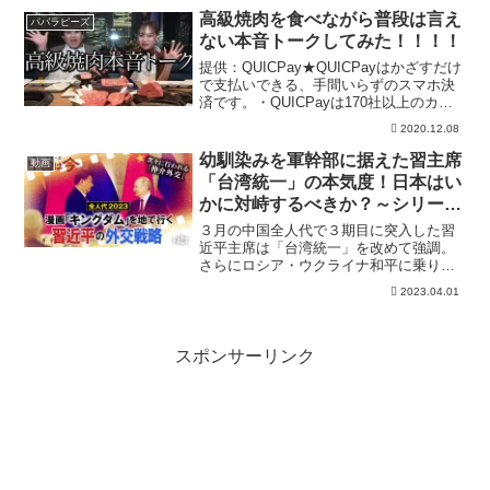
画に組み込まれそうです。騙されてはい
高級焼肉を食べながら普段は言え
パパラピーズ
けない。「市街地へのブ...
ない本音トークしてみた！！！！
提供：QUICPay★QUICPayはかざすだけ
で支払いできる、手間いらずのスマホ決
済です。・QUICPayは170社以上のカー
ド会社に対応！⇒・全国121万カ所以上で
2020.12.08
使える！⇒・お得なキャンペーン実施中
♪⇒撮影協力：焼肉 The INNO...
幼馴染みを軍幹部に据えた習主席
動画
「台湾統一」の本気度！日本はい
かに対峙するべきか？～シリーズ
「中国は今」（ゲスト：相馬勝
３月の中国全人代で３期目に突入した習
氏）【ザ・ファクト】
近平主席は「台湾統一」を改めて強調。
さらにロシア・ウクライナ和平に乗り出
し、イラン・サウジの国交正常化にも介
2023.04.01
入しているが、「大国外交」を始めた習
主席の思惑と国際社会に与える影響と
は？今回のザ・ファクトでは...
スポンサーリンク