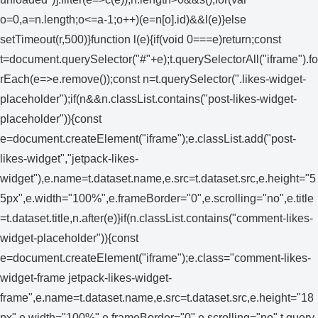
o=0,a=n.length;o<=a-1;o++)(e=n[o].id)&&l(e)}else
setTimeout(r,500)}function l(e){if(void 0===e)return;const
t=document.querySelector("#"+e);t.querySelectorAll("iframe").fo
rEach(e=>e.remove());const n=t.querySelector(".likes-widget-
placeholder");if(n&&n.classList.contains("post-likes-widget-
placeholder")){const
e=document.createElement("iframe");e.classList.add("post-
likes-widget","jetpack-likes-
widget"),e.name=t.dataset.name,e.src=t.dataset.src,e.height="5
5px",e.width="100%",e.frameBorder="0",e.scrolling="no",e.title
=t.dataset.title,n.after(e)}if(n.classList.contains("comment-likes-
widget-placeholder")){const
e=document.createElement("iframe");e.class="comment-likes-
widget-frame jetpack-likes-widget-
frame",e.name=t.dataset.name,e.src=t.dataset.src,e.height="18
px",e.width="100%",e.frameBorder="0",e.scrolling="no",t.query