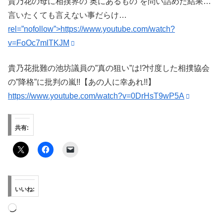
貴乃花の母に相撲界の”奥にあるもの”を問い詰めた結果…
言いたくても言えない事だらけ…
rel=”nofollow”>https://www.youtube.com/watch?
v=FoOc7mlTKJM
貴乃花批難の池坊議員の”真の狙い”は!?忖度した相撲協会
の”降格”に批判の嵐!!【あの人に幸あれ!!】
https://www.youtube.com/watch?v=0DrHsT9wP5A
共有:
いいね:
読