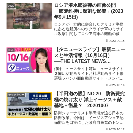
は国内外の最新ニュースをＣＧアニメー
ロシア潜水艦被弾の画像公開
ANN
ションで分...
「艦隊維持に深刻な影響」(2023
年9月15日)
ロシアが一方的に併合したクリミア半島
にある造船所へのウクライナ軍のミサイ
ル攻撃に関してロシア海軍の艦船の被害
を写した衛星画像が公開されました。
2023.09.15
造船所のドックに入渠（にゅうきょ）中
の潜水艦と大型揚陸艦。 船体の周りが
【夕ニュースライブ】最新ニュー
動画
黒く焦げ、大きく損傷して...
スと生活情報（10月16日）
──THE LATEST NEWS
SUMMARY（日テレNEWS
姉妹ニュースサイト姉妹ニュースサイト
LIVE）
２怖い話動画サイトお料理動画サイト修
羅場ラバンバ面白動画サイト・メンバー
シップ「日テレNEWSクラブ」始まりま
2025.10.16
した月額290円で所属歴に応じ色が変化し
ステータスアップしていくバッジ特典
【半田滋の眼】NO.20 防衛費究
デモクラシー
や、ライブ配信のチャ...
極の焼け太り 洋上イージス＋敵
基地＋衛星？ 20201007
防衛ジャーナリスト半田滋が迫る日本の
防衛政策。今回は、イージスアショア配
備撤回を口実にした政府自民党のトンチ
キな焼け太り大作戦。国会での論戦のな
2020.10.12
いままに、12月には、閣議決定で防衛計