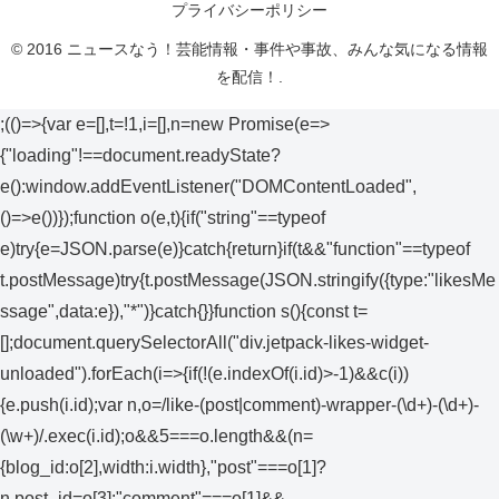
プライバシーポリシー
© 2016 ニュースなう！芸能情報・事件や事故、みんな気になる情報
を配信！.
;(()=>{var e=[],t=!1,i=[],n=new Promise(e=>
{"loading"!==document.readyState?
e():window.addEventListener("DOMContentLoaded",
()=>e())});function o(e,t){if("string"==typeof
e)try{e=JSON.parse(e)}catch{return}if(t&&"function"==typeof
t.postMessage)try{t.postMessage(JSON.stringify({type:"likesMe
ssage",data:e}),"*")}catch{}}function s(){const t=
[];document.querySelectorAll("div.jetpack-likes-widget-
unloaded").forEach(i=>{if(!(e.indexOf(i.id)>-1)&&c(i))
{e.push(i.id);var n,o=/like-(post|comment)-wrapper-(\d+)-(\d+)-
(\w+)/.exec(i.id);o&&5===o.length&&(n=
{blog_id:o[2],width:i.width},"post"===o[1]?
n.post_id=o[3]:"comment"===o[1]&&