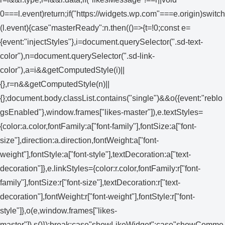
0===l.event)return;if("https://widgets.wp.com"===e.origin)switch
(l.event){case"masterReady":n.then(()=>{t=!0;const e=
{event:"injectStyles"},i=document.querySelector(".sd-text-
color"),n=document.querySelector(".sd-link-
color"),a=i&&getComputedStyle(i)||
{},r=n&&getComputedStyle(n)||
{};document.body.classList.contains("single")&&o({event:"reblo
gsEnabled"},window.frames["likes-master"]),e.textStyles=
{color:a.color,fontFamily:a["font-family"],fontSize:a["font-
size"],direction:a.direction,fontWeight:a["font-
weight"],fontStyle:a["font-style"],textDecoration:a["text-
decoration"]},e.linkStyles={color:r.color,fontFamily:r["font-
family"],fontSize:r["font-size"],textDecoration:r["text-
decoration"],fontWeight:r["font-weight"],fontStyle:r["font-
style"]},o(e,window.frames["likes-
master"]),s()});break;case"showLikeWidget":case"showComme