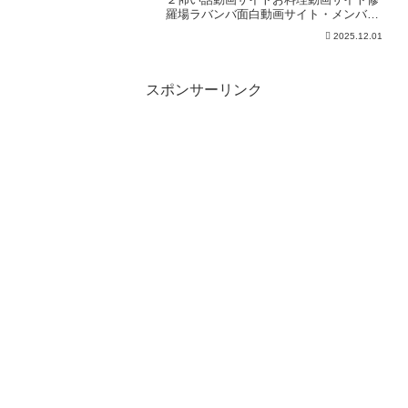
羅場ラバンバ面白動画サイト・メンバー
シップ「日テレNEWSクラブ」始まりま
2025.12.01
した月額290円で所属歴に応じ色が変化し
ステータスアップしていくバッジ特典
や、ライブ配信のチャ...
スポンサーリンク