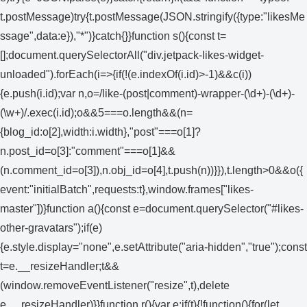
t.postMessage)try{t.postMessage(JSON.stringify({type:"likesMe
ssage",data:e}),"*")}catch{}}function s(){const t=
[];document.querySelectorAll("div.jetpack-likes-widget-
unloaded").forEach(i=>{if(!(e.indexOf(i.id)>-1)&&c(i))
{e.push(i.id);var n,o=/like-(post|comment)-wrapper-(\d+)-(\d+)-
(\w+)/.exec(i.id);o&&5===o.length&&(n=
{blog_id:o[2],width:i.width},"post"===o[1]?
n.post_id=o[3]:"comment"===o[1]&&
(n.comment_id=o[3]),n.obj_id=o[4],t.push(n))}}),t.length>0&&o({
event:"initialBatch",requests:t},window.frames["likes-
master"])}function a(){const e=document.querySelector("#likes-
other-gravatars");if(e)
{e.style.display="none",e.setAttribute("aria-hidden","true");const
t=e.__resizeHandler;t&&
(window.removeEventListener("resize",t),delete
e.__resizeHandler)}}function r(){var e;if(t){!function(){for(let