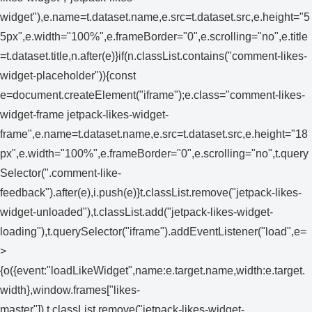
widget"),e.name=t.dataset.name,e.src=t.dataset.src,e.height="5
5px",e.width="100%",e.frameBorder="0",e.scrolling="no",e.title
=t.dataset.title,n.after(e)}if(n.classList.contains("comment-likes-
widget-placeholder")){const
e=document.createElement("iframe");e.class="comment-likes-
widget-frame jetpack-likes-widget-
frame",e.name=t.dataset.name,e.src=t.dataset.src,e.height="18
px",e.width="100%",e.frameBorder="0",e.scrolling="no",t.query
Selector(".comment-like-
feedback").after(e),i.push(e)}t.classList.remove("jetpack-likes-
widget-unloaded"),t.classList.add("jetpack-likes-widget-
loading"),t.querySelector("iframe").addEventListener("load",e=
>
{o({event:"loadLikeWidget",name:e.target.name,width:e.target.
width},window.frames["likes-
master"]),t.classList.remove("jetpack-likes-widget-