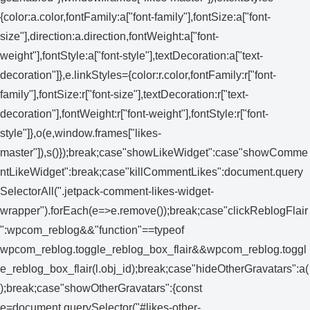
{color:a.color,fontFamily:a["font-family"],fontSize:a["font-
size"],direction:a.direction,fontWeight:a["font-
weight"],fontStyle:a["font-style"],textDecoration:a["text-
decoration"]},e.linkStyles={color:r.color,fontFamily:r["font-
family"],fontSize:r["font-size"],textDecoration:r["text-
decoration"],fontWeight:r["font-weight"],fontStyle:r["font-
style"]},o(e,window.frames["likes-
master"]),s()});break;case"showLikeWidget":case"showComme
ntLikeWidget":break;case"killCommentLikes":document.query
SelectorAll(".jetpack-comment-likes-widget-
wrapper").forEach(e=>e.remove());break;case"clickReblogFlair
":wpcom_reblog&&"function"==typeof
wpcom_reblog.toggle_reblog_box_flair&&wpcom_reblog.toggl
e_reblog_box_flair(l.obj_id);break;case"hideOtherGravatars":a(
);break;case"showOtherGravatars":{const
e=document.querySelector("#likes-other-