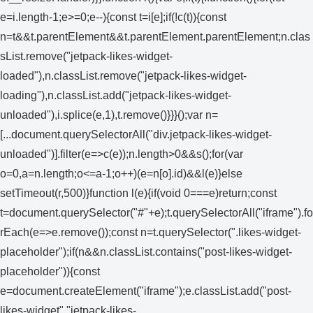
e=i.length-1;e>=0;e--){const t=i[e];if(!c(t)){const
n=t&&t.parentElement&&t.parentElement.parentElement;n.clas
sList.remove("jetpack-likes-widget-
loaded"),n.classList.remove("jetpack-likes-widget-
loading"),n.classList.add("jetpack-likes-widget-
unloaded"),i.splice(e,1),t.remove()}}}();var n=
[...document.querySelectorAll("div.jetpack-likes-widget-
unloaded")].filter(e=>c(e));n.length>0&&s();for(var
o=0,a=n.length;o<=a-1;o++)(e=n[o].id)&&l(e)}else
setTimeout(r,500)}function l(e){if(void 0===e)return;const
t=document.querySelector("#"+e);t.querySelectorAll("iframe").fo
rEach(e=>e.remove());const n=t.querySelector(".likes-widget-
placeholder");if(n&&n.classList.contains("post-likes-widget-
placeholder")){const
e=document.createElement("iframe");e.classList.add("post-
likes-widget","jetpack-likes-