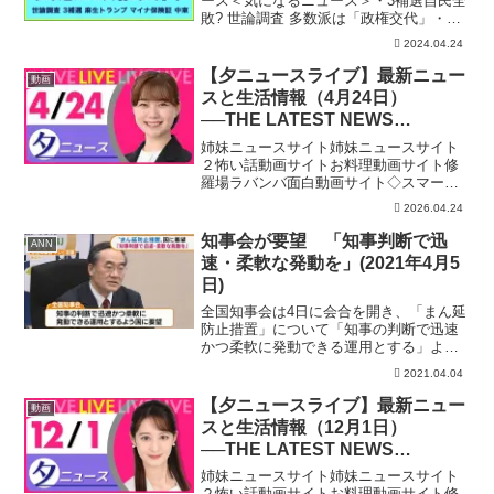
ース＜気になるニュース＞・3補選自民全
敗? 世論調査 多数派は「政権交代」・万
博いよいよカオス 維新に翳り、それでも
2024.04.24
IRに銀行団5300億・マイナ保険証12月絶
対廃止! 使わぬ医療機関を密告?・政治
【夕ニュースライブ】最新ニュー
動画
資...
スと生活情報（4月24日）
──THE LATEST NEWS
SUMMARY（日テレNEWS
姉妹ニュースサイト姉妹ニュースサイト
LIVE）
２怖い話動画サイトお料理動画サイト修
羅場ラバンバ面白動画サイト◇スマート
フォンアプリ「日テレNEWS NNN」24時
2026.04.24
間365日のニュース配信はもちろん、新し
く報道番組へ参加する機能を実装してい
知事会が要望 「知事判断で迅
ANN
ます。上記リ...
速・柔軟な発動を」(2021年4月5
日)
全国知事会は4日に会合を開き、「まん延
防止措置」について「知事の判断で迅速
かつ柔軟に発動できる運用とする」よう
国に要望しました。 さらに、変異ウイ
2021.04.04
ルスについては「全数検査を目標とし、
知見を共有する」よう求めています。
【夕ニュースライブ】最新ニュー
動画
スと生活情報（12月1日）
──THE LATEST NEWS
SUMMARY（日テレNEWS
姉妹ニュースサイト姉妹ニュースサイト
LIVE）
２怖い話動画サイトお料理動画サイト修