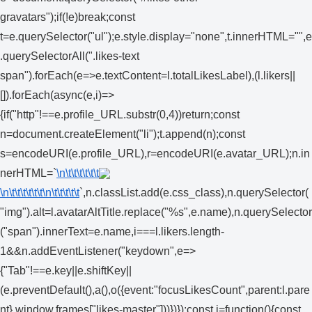
gravatars");if(!e)break;const
t=e.querySelector("ul");e.style.display="none",t.innerHTML="",e
.querySelectorAll(".likes-text
span").forEach(e=>e.textContent=l.totalLikesLabel),(l.likers||
[]).forEach(async(e,i)=>
{if("http"!==e.profile_URL.substr(0,4))return;const
n=document.createElement("li");t.append(n);const
s=encodeURI(e.profile_URL),r=encodeURI(e.avatar_URL);n.in
nerHTML=`
\n\t\t\t\t\t\t
\n\t\t\t\t\t\t
\n\t\t\t\t\t
`,n.classList.add(e.css_class),n.querySelector(
"img").alt=l.avatarAltTitle.replace("%s",e.name),n.querySelector
("span").innerText=e.name,i===l.likers.length-
1&&n.addEventListener("keydown",e=>
{"Tab"!==e.key||e.shiftKey||
(e.preventDefault(),a(),o({event:"focusLikesCount",parent:l.pare
nt},window.frames["likes-master"]))})});const i=function(){const