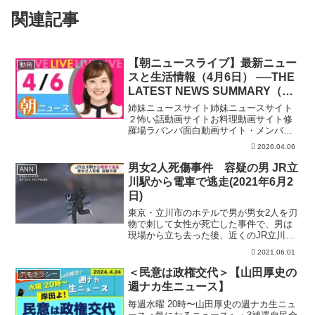
関連記事
【朝ニュースライブ】最新ニュー
動画
スと生活情報（4月6日） ──THE
LATEST NEWS SUMMARY（日
テレNEWS LIVE）
姉妹ニュースサイト姉妹ニュースサイト
２怖い話動画サイトお料理動画サイト修
羅場ラバンバ面白動画サイト・メンバー
シップ「日テレNEWSクラブ」始まりま
2026.04.06
した月額290円で所属歴に応じ色が変化し
ステータスアップしていくバッジ特典
男女2人死傷事件 容疑の男 JR立
ANN
や、ライブ配信のチャ...
川駅から電車で逃走(2021年6月2
日)
東京・立川市のホテルで男が男女2人を刃
物で刺して女性が死亡した事件で、男は
現場から立ち去った後、近くのJR立川駅
から電車で逃走したことが分かりまし
2021.06.01
た。 1日、立川市曙町のホテルで30代と
みられる女性と20代の男性が男に刃物で
＜民意は政権交代＞【山田厚史の
デモクラシー
刺されて女性は死...
週ナカ生ニュース】
毎週水曜 20時〜山田厚史の週ナカ生ニュ