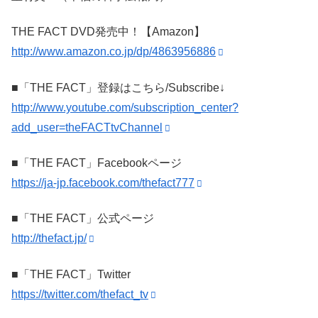
THE FACT DVD発売中！【Amazon】
http://www.amazon.co.jp/dp/4863956886
■「THE FACT」登録はこちら/Subscribe↓
http://www.youtube.com/subscription_center?
add_user=theFACTtvChannel
■「THE FACT」Facebookページ
https://ja-jp.facebook.com/thefact777
■「THE FACT」公式ページ
http://thefact.jp/
■「THE FACT」Twitter
https://twitter.com/thefact_tv