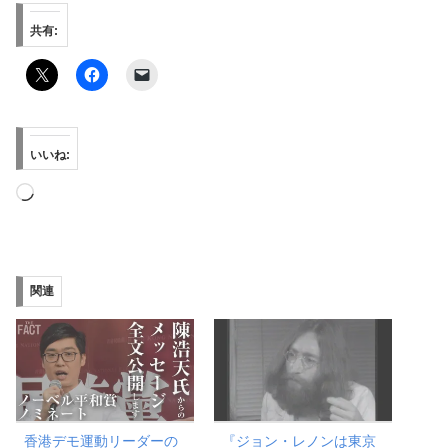
共有:
いいね:
読
み
込
み
関連
中…
香港デモ運動リーダーの
『ジョン・レノンは東京