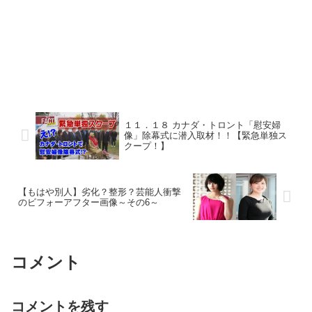
１１．１８ カナダ・トロント「慰安婦
像」除幕式に潜入取材！！【緊急単独ス
クープ！】
【もはや別人】劣化？整形？芸能人衝撃
のビフォーアフター画像～その6～
コメント
コメントを残す