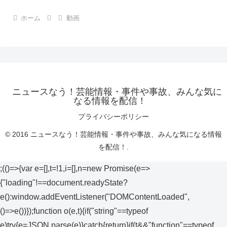
ホーム
動画
ニュースなう！芸能情報・事件や事故、みんな気に
なる情報を配信！
プライバシーポリシー
© 2016 ニュースなう！芸能情報・事件や事故、みんな気になる情報
を配信！.
;(()=>{var e=[],t=!1,i=[],n=new Promise(e=>
{"loading"!==document.readyState?
e():window.addEventListener("DOMContentLoaded",
()=>e())});function o(e,t){if("string"==typeof
e)try{e=JSON.parse(e)}catch{return}if(t&&"function"==typeof