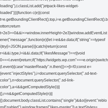
loading"),t.classList.add("jetpack-likes-widget-
loaded")})}function c(e){const
t=e.getBoundingClientRect().top,i=e.getBoundingClientRect().b
ottom;return
t+2e3>=0&&i<=window.innerHeight+2e3}window.addEventList
ener("message",function(e){let i=e&&e.data;if("string"==typeof
i)try{i=JSON.parse(i)}catch{return}const
r=i&&i.type,l=i&&i.data;if("likesMessage"!==r||void
0===l.event)return;if("https://widgets.wp.com"===e.origin)switch
(l.event){case"masterReady":n.then(()=>{t=!0;const e=
{event:"injectStyles"},i=document.querySelector(".sd-text-
color"),n=document.querySelector(".sd-link-
color"),a=i&&getComputedStyle(i)||
{},r=n&&getComputedStyle(n)||
{};document.body.classList.contains("single")&&o({event:"reblo
gsEnabled"},window.frames["likes-master"]),e.textStyles=