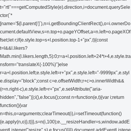
t="rtl"===getComputedStyle(e).direction,i=document.querySele
ctor(`*
[name='${l.parent}']`),n=i.getBoundingClientRect(),o=i.ownerDo
cument.defaultView,s=n.top+o.pageYOffset,a=n.left+o.pageXOf
fset;let r;if(e.style.top=s+l.position.top-1+"px",t){const
t=l&&l.likers?
Math.min(l.likers.length,5):0;r=a+l.position.left+24*t+4,e.style.tra
nsform="translateX(-100%)"}else
r=a+l.position.left;e.style.left=r+"px",e.style.left="-9999px",e.styl
e.display="block";const c=e.offsetWidth;r+c>o.innerWidth&&
(r=n.right-c),e.style.left=r+"px",e.setAttribute("aria-
hidden","false")};i(),e.focus();const n=function(e,t){var i;return
function(){var
n=this,o=arguments;clearTimeout(i),i=setTimeout(function()
{e.apply(n,o)},t)}},s=n(i,100);e.__resizeHandler=s,window.addE
ventListener("resize",s),e.focus()}}}),document.addEventListene