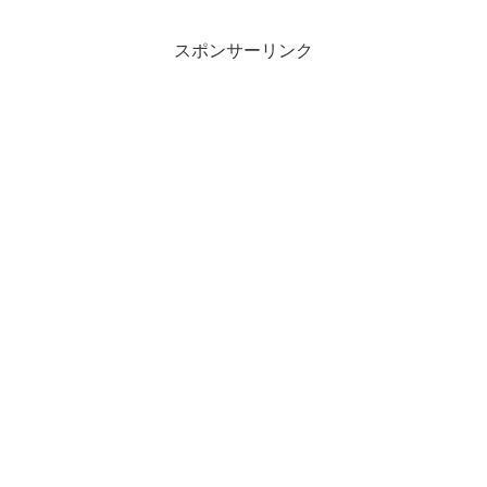
た。 板垣さんのご家族が本人のインス
タグラムを通じて公...
スポンサーリンク