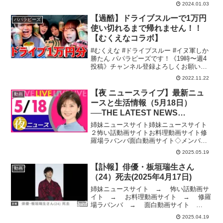
2024.01.03
す。ビッグバンミッション最新情報ーー
ーーーーーーーーーー【SDBH】無
【過酷】ドライブスルーで1万円
パパラピーズ
謀...MM1弾排...
使い切れるまで帰れません！！
【むくえなコラボ】
#むくえな #ドライブスルー #イヌ軍しか
勝たん パパラピーズです！《19時〜週4
投稿》チャンネル登録よろしくお願いし
ます( ＾∀＾)むくえなの動画はこちら⬇︎⬇︎
2022.11.22
タナカガブランドGAB GAB じんじんブ
ランド JINCL 文化放送「Cu...
【夜 ニュースライブ】最新ニュ
動画
ースと生活情報（5月18日）
──THE LATEST NEWS
SUMMARY（日テレNEWS
姉妹ニュースサイト姉妹ニュースサイト
LIVE）
２怖い話動画サイトお料理動画サイト修
羅場ラバンバ面白動画サイト◇メンバー
シップ「日テレNEWSクラブ」始まりま
2025.05.19
した月額290円で所属歴に応じ色が変化し
ステータスアップしていくバッジ特典
【訃報】俳優・板垣瑞生さん
動画
や、ライブ配信のチャ...
（24）死去(2025年4月17日)
姉妹ニュースサイト → 怖い話動画サ
イト → お料理動画サイト → 修羅
場ラバンバ → 面白動画サイト
→ 俳優の板垣瑞生さんが亡くなった
2025.04.19
ことが17日、分かりました。24歳でし