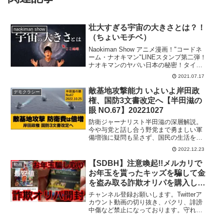
壮大すぎる宇宙の大きさとは？！
naokiman show
（ちょいモチベ）
Naokiman Show アニメ漫画！"コードネ
ーム・ナオキマン"LINEスタンプ第二弾！
ナオキマンのヤバい日本の秘密！タイト
ル：BASHAR×Naokiman Show 望む未来
2021.07.17
へ舵を切れ!発売日：2020年1月20日アマ
ゾンで予約受付...
敵基地攻撃能力 いよいよ岸田政
デモクラシー
権、国防3文書改定へ【半田滋の
眼 NO.67】20221027
防衛ジャーナリスト半田滋の深層解説。
今や与党と話し合う野党まで勇ましい軍
備増強に疑問も呈さず、国民の生活を犠
牲にしても防衛費の増額はやむなしと考
2022.12.23
えているように見えます。敵基地攻撃能
力の保有を正面から認めることを避けて
【SDBH】注意喚起!!メルカリで
動画
安全保障政策を定めてきた...
お年玉を貰ったキッズを騙して金
を盗み取る詐欺オリパを購入して
開封してみた【スーパードラゴン
チャンネル登録お願いします。Twitterア
ボールヒーローズ 詐欺オリパ】
カウント動画の切り抜き、パクリ、誹謗
中傷など禁止になっております。守れな
い方は残念ですが、警察に被害届出しま