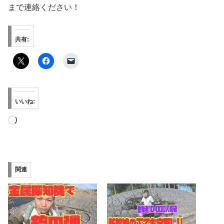
まで連絡ください！
共有:
いいね:
読
み
込
み
関連
中…