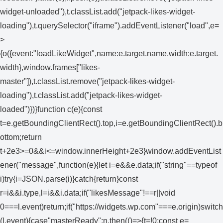
widget-unloaded"),t.classList.add("jetpack-likes-widget-
loading"),t.querySelector("iframe").addEventListener("load",e=
>
{o({event:"loadLikeWidget",name:e.target.name,width:e.target.
width},window.frames["likes-
master"]),t.classList.remove("jetpack-likes-widget-
loading"),t.classList.add("jetpack-likes-widget-
loaded")})}function c(e){const
t=e.getBoundingClientRect().top,i=e.getBoundingClientRect().b
ottom;return
t+2e3>=0&&i<=window.innerHeight+2e3}window.addEventList
ener("message",function(e){let i=e&&e.data;if("string"==typeof
i)try{i=JSON.parse(i)}catch{return}const
r=i&&i.type,l=i&&i.data;if("likesMessage"!==r||void
0===l.event)return;if("https://widgets.wp.com"===e.origin)switch
(l.event){case"masterReady":n.then(()=>{t=!0;const e=