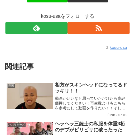
kosu-usaをフォローする
kosu-usa
関連記事
相方がスキンヘッドになってるド
動画
ッキリ！！
動画がいいなと思っていただけたら高評
価押してください！再生数よりもこちら
を参考にして動画を作りたい！！そして
少しでも面白いなと思っていただけたら
2019.07.08
ぜひ【チャンネル登録】お願いします！
４年間１度も休まず毎日投稿しておりま
ヘラヘラ三銃士の私服を体重3桁
パパラピーズ
す！少しでもみなさんが楽...
のデブがビリビリに破ったった