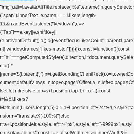
"img").alt=l.avatarAltTitle.replace("%s",e.name),n.querySelector
("span").innerText=e.name,i===l.likers.length-
1&&n.addEventListener("keydown",e=>
{"Tab"!==e.key||e.shiftKey||
(e.preventDefault(),a(),o({event:"focusLikesCount",parent:l.pare
nt},window.frames["likes-master"]))})});const i=function(){const
t="rtl"===getComputedStyle(e).direction,i=document.querySele
ctor(`*
[name='${l.parent}']`),n=i.getBoundingClientRect(),o=i.ownerDo
cument.defaultView,s=n.top+o.pageYOffset,a=n.left+o.pageXOf
fset;let r;if(e.style.top=s+l.position.top-1+"px",t){const
t=l&&l.likers?
Math.min(l.likers.length,5):0;r=a+l.position.left+24*t+4,e.style.tra
nsform="translateX(-100%)"}else
r=a+l.position.left;e.style.left=r+"px",e.style.left="-9999px",e.styl
e.display="block";const c=e.offsetWidth;r+c>o.innerWidth&&