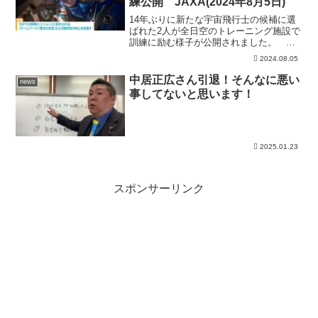
練公開 JAXA(2024年8月5日)
14年ぶりに新たな宇宙飛行士の候補に選
ばれた2人が全日空のトレーニング施設で
訓練に励む様子が公開されました。 訓
練は全日空のトレーニング施設「ANA
2024.08.05
Blue Base」で行われ、諏訪理さんと米
田あゆさんはフライトシュミレーターに
中居正広さん引退！そんなに悪い
news
乗って東京...
事してないと思います！
2025.01.23
スポンサーリンク