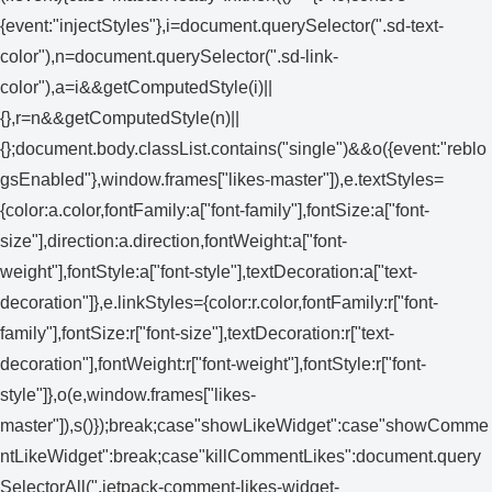
{event:"injectStyles"},i=document.querySelector(".sd-text-
color"),n=document.querySelector(".sd-link-
color"),a=i&&getComputedStyle(i)||
{},r=n&&getComputedStyle(n)||
{};document.body.classList.contains("single")&&o({event:"reblo
gsEnabled"},window.frames["likes-master"]),e.textStyles=
{color:a.color,fontFamily:a["font-family"],fontSize:a["font-
size"],direction:a.direction,fontWeight:a["font-
weight"],fontStyle:a["font-style"],textDecoration:a["text-
decoration"]},e.linkStyles={color:r.color,fontFamily:r["font-
family"],fontSize:r["font-size"],textDecoration:r["text-
decoration"],fontWeight:r["font-weight"],fontStyle:r["font-
style"]},o(e,window.frames["likes-
master"]),s()});break;case"showLikeWidget":case"showComme
ntLikeWidget":break;case"killCommentLikes":document.query
SelectorAll(".jetpack-comment-likes-widget-