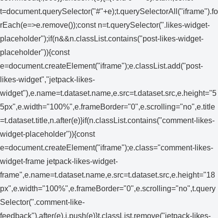
t=document.querySelector("#"+e);t.querySelectorAll("iframe").fo
rEach(e=>e.remove());const n=t.querySelector(".likes-widget-
placeholder");if(n&&n.classList.contains("post-likes-widget-
placeholder")){const
e=document.createElement("iframe");e.classList.add("post-
likes-widget","jetpack-likes-
widget"),e.name=t.dataset.name,e.src=t.dataset.src,e.height="5
5px",e.width="100%",e.frameBorder="0",e.scrolling="no",e.title
=t.dataset.title,n.after(e)}if(n.classList.contains("comment-likes-
widget-placeholder")){const
e=document.createElement("iframe");e.class="comment-likes-
widget-frame jetpack-likes-widget-
frame",e.name=t.dataset.name,e.src=t.dataset.src,e.height="18
px",e.width="100%",e.frameBorder="0",e.scrolling="no",t.query
Selector(".comment-like-
feedback").after(e),i.push(e)}t.classList.remove("jetpack-likes-