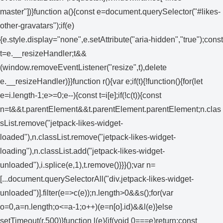
master"])}function a(){const e=document.querySelector("#likes-
other-gravatars");if(e)
{e.style.display="none",e.setAttribute("aria-hidden","true");const
t=e.__resizeHandler;t&&
(window.removeEventListener("resize",t),delete
e.__resizeHandler)}}function r(){var e;if(t){!function(){for(let
e=i.length-1;e>=0;e--){const t=i[e];if(!c(t)){const
n=t&&t.parentElement&&t.parentElement.parentElement;n.clas
sList.remove("jetpack-likes-widget-
loaded"),n.classList.remove("jetpack-likes-widget-
loading"),n.classList.add("jetpack-likes-widget-
unloaded"),i.splice(e,1),t.remove()}}}();var n=
[...document.querySelectorAll("div.jetpack-likes-widget-
unloaded")].filter(e=>c(e));n.length>0&&s();for(var
o=0,a=n.length;o<=a-1;o++)(e=n[o].id)&&l(e)}else
setTimeout(r,500)}function l(e){if(void 0===e)return;const