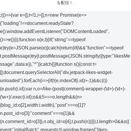
を配信！.
;(()=>{var e=[],t=!1,i=[],n=new Promise(e=>
{"loading"!==document.readyState?
e():window.addEventListener("DOMContentLoaded",
()=>e())});function o(e,t){if("string"==typeof
e)try{e=JSON.parse(e)}catch{return}if(t&&"function"==typeof
t.postMessage)try{t.postMessage(JSON.stringify({type:"likesMe
ssage",data:e}),"*")}catch{}}function s(){const t=
[];document.querySelectorAll("div.jetpack-likes-widget-
unloaded").forEach(i=>{if(!(e.indexOf(i.id)>-1)&&c(i))
{e.push(i.id);var n,o=/like-(post|comment)-wrapper-(\d+)-(\d+)-
(\w+)/.exec(i.id);o&&5===o.length&&(n=
{blog_id:o[2],width:i.width},"post"===o[1]?
n.post_id=o[3]:"comment"===o[1]&&
(n.comment_id=o[3]),n.obj_id=o[4],t.push(n))}}),t.length>0&&o({
event:"initialBatch",requests:t},window.frames["likes-