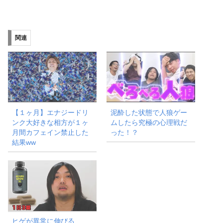
み
込
み
関連
中…
【１ヶ月】エナジードリ
泥酔した状態で人狼ゲー
ンク大好きな相方が１ヶ
ムしたら究極の心理戦だ
月間カフェイン禁止した
った！？
結果ww
ヒゲが異常に伸びる