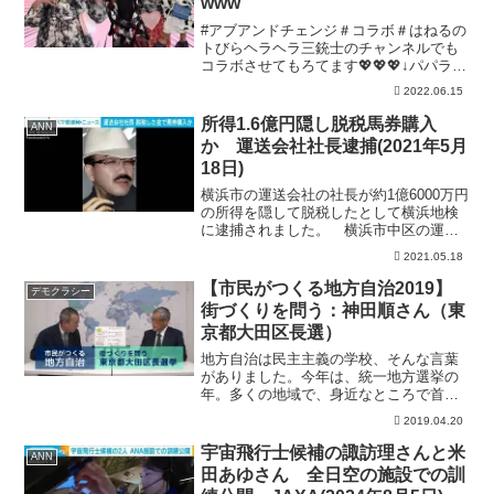
www
#アブアンドチェンジ＃コラボ＃はねるの
トびらヘラヘラ三銃士のチャンネルでも
コラボさせてもろてます💖💖💖↓パパラピ
ーズです！《19時〜週4投稿》チャンネル
2022.06.15
登録よろしくお願いします( ＾∀＾)タナカ
ガブランドGAB GAB じんじんブラン
所得1.6億円隠し脱税馬券購入
ANN
ド J...
か 運送会社社長逮捕(2021年5月
18日)
横浜市の運送会社の社長が約1億6000万円
の所得を隠して脱税したとして横浜地検
に逮捕されました。 横浜市中区の運送
会社「呉羽」の社長・田代真樹容疑者
2021.05.18
（50）はおととしまでの3年間で約1億
6000万円の所得を隠し、法人税など約
【市民がつくる地方自治2019】
デモクラシー
3860万円を脱...
街づくりを問う：神田順さん（東
京都大田区長選）
地方自治は民主主義の学校、そんな言葉
がありました。今年は、統一地方選挙の
年。多くの地域で、身近なところで首長
選挙、地方議会議員選挙があります。市
2019.04.20
民が参加し、身近な疑問、身近な課題を
語り合い、候補者を出したいという動き
宇宙飛行士候補の諏訪理さんと米
ANN
はあちこちにあります。そ...
田あゆさん 全日空の施設での訓