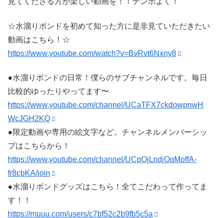
見てくださる方が楽しい動画を！！テンポよく！
☆水溜りボンドを初めて知った方に是非見ていただきたい
動画はこちら！☆
https://www.youtube.com/watch?v=BvRvt6Nxny8
●水溜りボンドの日常！僕らのサブチャンネルです。毎日
比較的ゆったりやってます〜
https://www.youtube.com/channel/UCaTFX7ckdowpnwH
WcJGH2KQ
●限定動画や専用の絵文字など。チャンネルメンバーシッ
プはこちらから！
https://www.youtube.com/channel/UCpOjLndjOqMoffA-
fr8cbKA/join
●水溜りボンドグッズはこちら！全てこだわって作ってま
す！！
https://muuu.com/users/c7bf52c2b9fb5c5a