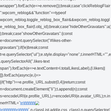
wrapper").forEach(e=>e.remove());break;case"clickReblogFlair
":wpcom_reblog&&"function"==typeof
wpcom_reblog.toggle_reblog_box_flair&&wpcom_reblog.toggl
e_reblog_box_flair(l.obj_id);break;case"hideOtherGravatars":a(
);break;case"showOtherGravatars":{const
e=document.querySelector("#likes-other-
gravatars");if(!e)break;const
t=e.querySelector("ul");e.style.display="none",t.innerHTML="",e
.querySelectorAll(".likes-text
span").forEach(e=>e.textContent=l.totalLikesLabel),(l.likers||
[]).forEach(async(e,i)=>
{if("http"!==e.profile_URL.substr(0,4))return;const
n=document.createElement("li");t.append(n);const
s=encodeURI(e.profile_URL),r=encodeURI(e.avatar_URL);n.in
nerHTML=`
\n\t\t\t\t\t\t
\n\t\t\t\t\t\t
\n\t\t\t\t\t
`,n.classList.add(e.css_class),n.querySelector(