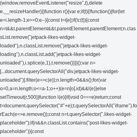
(window.removeEventListener("resize",t),delete
e.__resizeHandler)}}function r(){var e;if(t){!function(){for(let
e=i.length-1;e>=0;e--){const t=i[e];if(!c(t)){const
n=t&&t.parentElement&&t.parentElement.parentElement;n.clas
sList.remove("jetpack-likes-widget-
loaded"),n.classList.remove("jetpack-likes-widget-
loading"),n.classList.add("jetpack-likes-widget-
unloaded"),i.splice(e,1),t.remove()}}}();var n=
[...document.querySelectorAll("div.jetpack-likes-widget-
unloaded")].filter(e=>c(e));n.length>0&&s();for(var
o=0,a=n.length;o<=a-1;o++)(e=n[o].id)&&l(e)}else
setTimeout(r,500)}function l(e){if(void 0===e)return;const
t=document.querySelector("#"+e);t.querySelectorAll("iframe").fo
rEach(e=>e.remove());const n=t.querySelector(".likes-widget-
placeholder");if(n&&n.classList.contains("post-likes-widget-
placeholder")){const