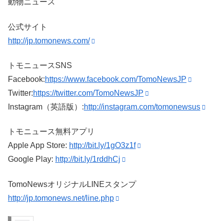
動物ニュース
公式サイト
http://jp.tomonews.com/
トモニュースSNS
Facebook:
https://www.facebook.com/TomoNewsJP
Twitter:
https://twitter.com/TomoNewsJP
Instagram（英語版）:
http://instagram.com/tomonewsus
トモニュース無料アプリ
Apple App Store:
http://bit.ly/1gO3z1f
Google Play:
http://bit.ly/1rddhCj
TomoNewsオリジナルLINEスタンプ
http://jp.tomonews.net/line.php