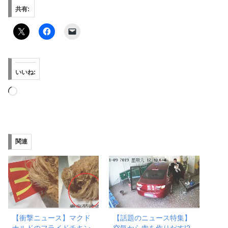
共有:
いいね:
読
み
込
み
関連
中…
【衝撃ニュース】マクド
【話題のニュース特集】