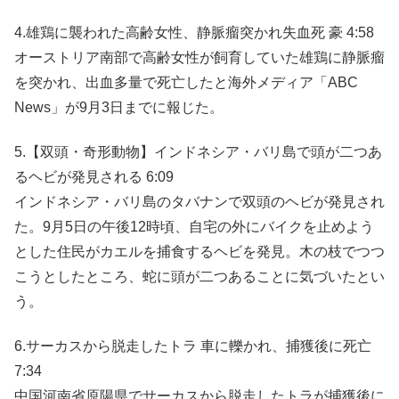
4.雄鶏に襲われた高齢女性、静脈瘤突かれ失血死 豪 4:58
オーストリア南部で高齢女性が飼育していた雄鶏に静脈瘤
を突かれ、出血多量で死亡したと海外メディア「ABC
News」が9月3日までに報じた。
5.【双頭・奇形動物】インドネシア・バリ島で頭が二つあ
るヘビが発見される 6:09
インドネシア・バリ島のタバナンで双頭のヘビが発見され
た。9月5日の午後12時頃、自宅の外にバイクを止めよう
とした住民がカエルを捕食するヘビを発見。木の枝でつつ
こうとしたところ、蛇に頭が二つあることに気づいたとい
う。
6.サーカスから脱走したトラ 車に轢かれ、捕獲後に死亡
7:34
中国河南省原陽県でサーカスから脱走したトラが捕獲後に