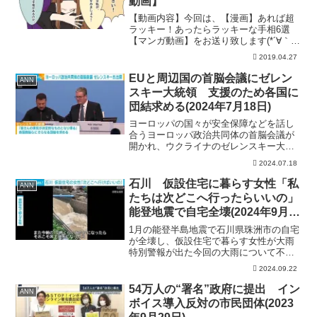
動画】
【動画内容】今回は、【漫画】あれば超
ラッキー！あったらラッキーな手相6選
【マンガ動画】をお送り致します(*´∀｀*)
【オススメ動画はこちら♪】☆【漫画】フ
2019.04.27
ァミレスでのネタバレを巡る女子高生の
やり取りがWww【マンガ動画】☆【漫
EUと周辺国の首脳会議にゼレン
ANN
画】華麗なる...
スキー大統領 支援のため各国に
団結求める(2024年7月18日)
ヨーロッパの国々が安全保障などを話し
合うヨーロッパ政治共同体の首脳会議が
開かれ、ウクライナのゼレンスキー大統
領は「平和のために共同の努力が必要」
2024.07.18
と各国に団結を訴えました。 イギリ
ス・オックスフォード近郊のブレナム宮
石川 仮設住宅に暮らす女性「私
ANN
殿で18日、ロシアのウクラ...
たちは次どこへ行ったらいいの」
能登地震で自宅全壊(2024年9月
22日)
1月の能登半島地震で石川県珠洲市の自宅
が全壊し、仮設住宅で暮らす女性が大雨
特別警報が出た今回の大雨について不安
な気持ちを語りました。仮設住宅で暮ら
2024.09.22
す女性「また、今朝の10時くらいみたい
になったらそれこそ床上浸水になった
54万人の“署名”政府に提出 イン
ANN
ら、次どこへ私たちは行...
ボイス導入反対の市民団体(2023