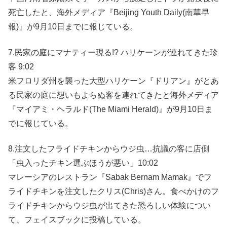
死亡したと、海外メディア『Beijing Youth Daily(南華早
報)』が9月10日までに報じている。
7.民家の庭にマナティー現る!? ハリケーンが連れてきた珍
客
9:02
米フロリダ州を襲った大型ハリケーン『ドリアン』がとあ
る民家の庭に想いもよらぬ客を連れてきたと海外メディア
『マイアミ・ヘラルド(The Miami Herald)』が9月10日ま
でに報じている。
8.注文したフライドチキンからウジ虫…抗議の客に店側
「虫入ったチキン選ぶほうが悪い」10:02
マレーシアのレストラン『Sabak Bernam Mamak』でフ
ライドチキンを注文したクリス(Chris)さん。食べかけのフ
ライドチキンからウジ虫が出てきた恐ろしい体験につい
て、フェイスブックに投稿している。