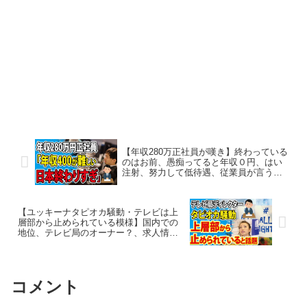
【年収280万正社員が嘆き】終わっている
のはお前、愚痴ってると年収０円、はい
注射、努力して低待遇、従業員が言うこ
ときかん、バカの先行投資、キラキラ起
業女子の餌食
【ユッキーナタピオカ騒動・テレビは上
層部から止められている模様】国内での
地位、テレビ局のオーナー？、求人情報
の写真、コインランドリーに侵入
コメント