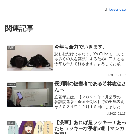
kosu-usa
関連記事
今年も全力でいきます。
動画
悲しむだけじゃなく、YouTubeで一人で
も多くの人を笑顔にするために二人とも
今年も全力で行きます。よろしくお願い
いたします。いいなと思っていただけた
ら高評価押してください！再生数よりも
2019.01.10
こちらを参考にして動画を作りたい！！
そして少しでも面白...
長渕剛の被害者である若林志穂さ
news
んへ
立花孝志は、【２０２５年７月公示の
参議院選挙・全国比例区】での出馬表明
を２０２４年１２月１５日にしました。
立花孝志公式Webサイト→立花孝志がア
2025.01.17
ルバイトをしている銀座ＢＡＲ→立花孝
志と六本木で焼肉食べる会再開します！
【漫画】あれば超ラッキー！あっ
動画
19時00分から20時...
たらラッキーな手相6選【マンガ