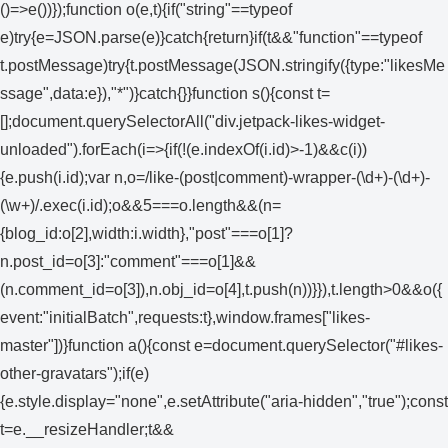
()=>e())});function o(e,t){if("string"==typeof
e)try{e=JSON.parse(e)}catch{return}if(t&&"function"==typeof
t.postMessage)try{t.postMessage(JSON.stringify({type:"likesMe
ssage",data:e}),"*")}catch{}}function s(){const t=
[];document.querySelectorAll("div.jetpack-likes-widget-
unloaded").forEach(i=>{if(!(e.indexOf(i.id)>-1)&&c(i))
{e.push(i.id);var n,o=/like-(post|comment)-wrapper-(\d+)-(\d+)-
(\w+)/.exec(i.id);o&&5===o.length&&(n=
{blog_id:o[2],width:i.width},"post"===o[1]?
n.post_id=o[3]:"comment"===o[1]&&
(n.comment_id=o[3]),n.obj_id=o[4],t.push(n))}}),t.length>0&&o({
event:"initialBatch",requests:t},window.frames["likes-
master"])}function a(){const e=document.querySelector("#likes-
other-gravatars");if(e)
{e.style.display="none",e.setAttribute("aria-hidden","true");const
t=e.__resizeHandler;t&&