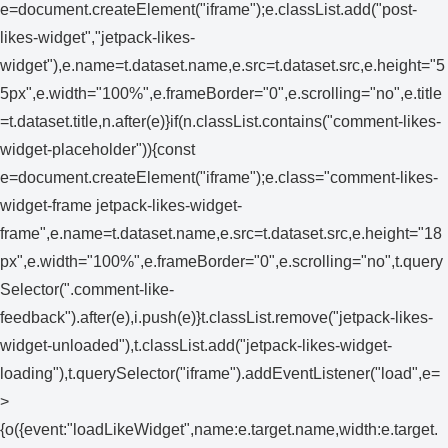
e=document.createElement("iframe");e.classList.add("post-
likes-widget","jetpack-likes-
widget"),e.name=t.dataset.name,e.src=t.dataset.src,e.height="5
5px",e.width="100%",e.frameBorder="0",e.scrolling="no",e.title
=t.dataset.title,n.after(e)}if(n.classList.contains("comment-likes-
widget-placeholder")){const
e=document.createElement("iframe");e.class="comment-likes-
widget-frame jetpack-likes-widget-
frame",e.name=t.dataset.name,e.src=t.dataset.src,e.height="18
px",e.width="100%",e.frameBorder="0",e.scrolling="no",t.query
Selector(".comment-like-
feedback").after(e),i.push(e)}t.classList.remove("jetpack-likes-
widget-unloaded"),t.classList.add("jetpack-likes-widget-
loading"),t.querySelector("iframe").addEventListener("load",e=
>
{o({event:"loadLikeWidget",name:e.target.name,width:e.target.