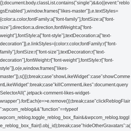
{};document.body.classList.contains("single")&&o({event:"reblo
gsEnabled"},window.frames["likes-master"]),e.textStyles=
{color:a.color,fontFamily:a["font-family"],fontSize:a["font-
size"],direction:a.direction,fontWeight:a["font-
weight"],fontStyle:a["font-style"],textDecoration:a["text-
decoration"]},e.linkStyles={color:r.color,fontFamily:r["font-
family"],fontSize:r["font-size"],textDecoration:r["text-
decoration"],fontWeight:r["font-weight"],fontStyle:r["font-
style"]},o(e,window.frames["likes-
master"]),s()});break;case"showLikeWidget":case"showComme
ntLikeWidget":break;case"killCommentLikes":document.query
SelectorAll(".jetpack-comment-likes-widget-
wrapper").forEach(e=>e.remove());break;case"clickReblogFlair
":wpcom_reblog&&"function"==typeof
wpcom_reblog.toggle_reblog_box_flair&&wpcom_reblog.toggl
e_reblog_box_flair(l.obj_id);break;case"hideOtherGravatars":a(