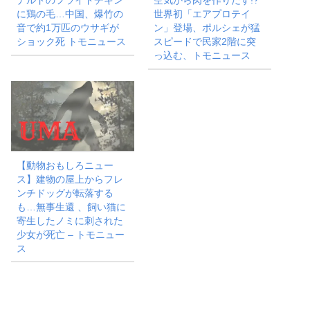
ナルドのフライドチキン
空気から肉を作りだす!?
に鶏の毛…中国、爆竹の
世界初「エアプロテイ
音で約1万匹のウサギが
ン」登場、ポルシェが猛
ショック死 トモニュース
スピードで民家2階に突
っ込む、トモニュース
【動物おもしろニュー
ス】建物の屋上からフレ
ンチドッグが転落する
も…無事生還 、飼い猫に
寄生したノミに刺された
少女が死亡 – トモニュー
ス