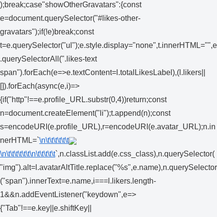
);break;case"showOtherGravatars":{const
e=document.querySelector("#likes-other-
gravatars");if(!e)break;const
t=e.querySelector("ul");e.style.display="none",t.innerHTML="",e
.querySelectorAll(".likes-text
span").forEach(e=>e.textContent=l.totalLikesLabel),(l.likers||
[]).forEach(async(e,i)=>
{if("http"!==e.profile_URL.substr(0,4))return;const
n=document.createElement("li");t.append(n);const
s=encodeURI(e.profile_URL),r=encodeURI(e.avatar_URL);n.in
nerHTML=`
\n\t\t\t\t\t\t
\n\t\t\t\t\t\t
\n\t\t\t\t\t
`,n.classList.add(e.css_class),n.querySelector(
"img").alt=l.avatarAltTitle.replace("%s",e.name),n.querySelector
("span").innerText=e.name,i===l.likers.length-
1&&n.addEventListener("keydown",e=>
{"Tab"!==e.key||e.shiftKey||