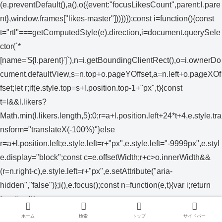
(e.preventDefault(),a(),o({event:"focusLikesCount",parent:l.pare
nt},window.frames["likes-master"]))})});const i=function(){const
t="rtl"===getComputedStyle(e).direction,i=document.querySele
ctor(`*
[name='${l.parent}']`),n=i.getBoundingClientRect(),o=i.ownerDo
cument.defaultView,s=n.top+o.pageYOffset,a=n.left+o.pageXOf
fset;let r;if(e.style.top=s+l.position.top-1+"px",t){const
t=l&&l.likers?
Math.min(l.likers.length,5):0;r=a+l.position.left+24*t+4,e.style.tra
nsform="translateX(-100%)"}else
r=a+l.position.left;e.style.left=r+"px",e.style.left="-9999px",e.styl
e.display="block";const c=e.offsetWidth;r+c>o.innerWidth&&
(r=n.right-c),e.style.left=r+"px",e.setAttribute("aria-
hidden","false")};i(),e.focus();const n=function(e,t){var i;return
function(){var
n=this,o=arguments;clearTimeout(i),i=setTimeout(function()
ホーム
検索
トップ
サイドバー