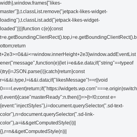
width},window.frames["likes-
master"]),t.classList.remove("jetpack-likes-widget-
loading"),t.classList.add("jetpack-likes-widget-
loaded")})}function c(e){const
t=e.getBoundingClientRect().top,i=e.getBoundingClientRect().b
ottom;return
t+2e3>=0&&i<=window.innerHeight+2e3}window.addEventList
ener("message",function(e){let i=e&&e.data;if("string"==typeof
i)try{i=JSON.parse(i)}catch{return}const
r=i&&i.type,l=i&&i.data;if("likesMessage"!==r||void
0===l.event)return;if("https://widgets.wp.com"===e.origin)switch
(l.event){case"masterReady":n.then(()=>{t=!0;const e=
{event:"injectStyles"},i=document.querySelector(".sd-text-
color"),n=document.querySelector(".sd-link-
color"),a=i&&getComputedStyle(i)||
{},r=n&&getComputedStyle(n)||