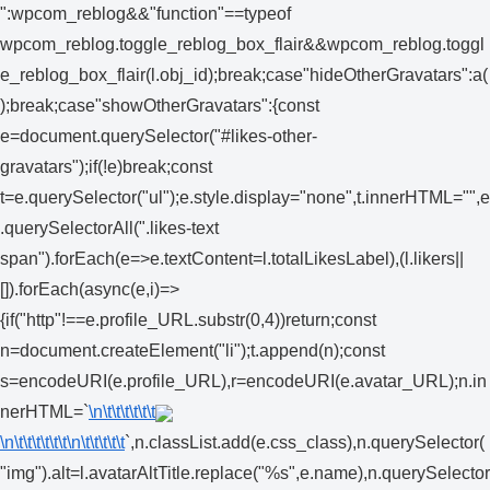
":wpcom_reblog&&"function"==typeof
wpcom_reblog.toggle_reblog_box_flair&&wpcom_reblog.toggl
e_reblog_box_flair(l.obj_id);break;case"hideOtherGravatars":a(
);break;case"showOtherGravatars":{const
e=document.querySelector("#likes-other-
gravatars");if(!e)break;const
t=e.querySelector("ul");e.style.display="none",t.innerHTML="",e
.querySelectorAll(".likes-text
span").forEach(e=>e.textContent=l.totalLikesLabel),(l.likers||
[]).forEach(async(e,i)=>
{if("http"!==e.profile_URL.substr(0,4))return;const
n=document.createElement("li");t.append(n);const
s=encodeURI(e.profile_URL),r=encodeURI(e.avatar_URL);n.in
nerHTML=`
\n\t\t\t\t\t\t
\n\t\t\t\t\t\t
\n\t\t\t\t\t
`,n.classList.add(e.css_class),n.querySelector(
"img").alt=l.avatarAltTitle.replace("%s",e.name),n.querySelector