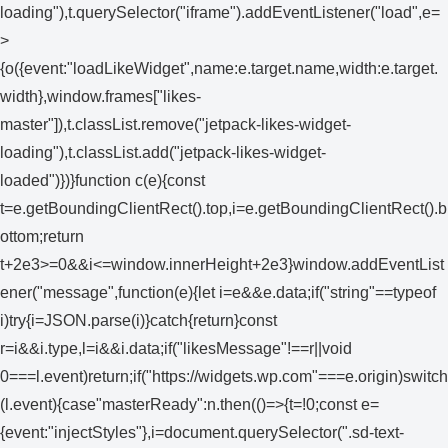
loading"),t.querySelector("iframe").addEventListener("load",e=
>
{o({event:"loadLikeWidget",name:e.target.name,width:e.target.
width},window.frames["likes-
master"]),t.classList.remove("jetpack-likes-widget-
loading"),t.classList.add("jetpack-likes-widget-
loaded")})}function c(e){const
t=e.getBoundingClientRect().top,i=e.getBoundingClientRect().b
ottom;return
t+2e3>=0&&i<=window.innerHeight+2e3}window.addEventList
ener("message",function(e){let i=e&&e.data;if("string"==typeof
i)try{i=JSON.parse(i)}catch{return}const
r=i&&i.type,l=i&&i.data;if("likesMessage"!==r||void
0===l.event)return;if("https://widgets.wp.com"===e.origin)switch
(l.event){case"masterReady":n.then(()=>{t=!0;const e=
{event:"injectStyles"},i=document.querySelector(".sd-text-