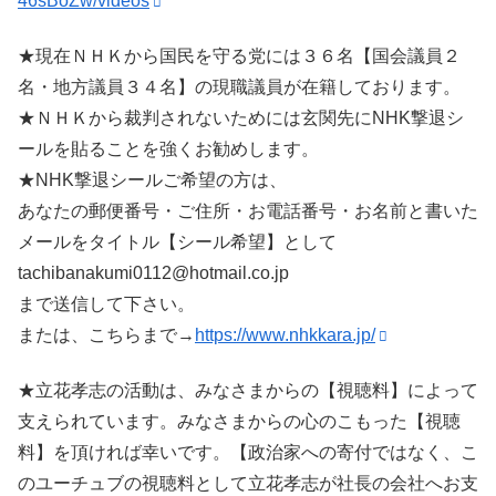
46sBoZw/videos
★現在ＮＨＫから国民を守る党には３６名【国会議員２
名・地方議員３４名】の現職議員が在籍しております。
★ＮＨＫから裁判されないためには玄関先にNHK撃退シ
ールを貼ることを強くお勧めします。
★NHK撃退シールご希望の方は、
あなたの郵便番号・ご住所・お電話番号・お名前と書いた
メールをタイトル【シール希望】として
tachibanakumi0112@hotmail.co.jp
まで送信して下さい。
または、こちらまで→
https://www.nhkkara.jp/
★立花孝志の活動は、みなさまからの【視聴料】によって
支えられています。みなさまからの心のこもった【視聴
料】を頂ければ幸いです。【政治家への寄付ではなく、こ
のユーチュブの視聴料として立花孝志が社長の会社へお支