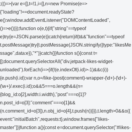
;(()=>{var e=[],t=!1,i=[],n=new Promise(e=>
{"loading"!==document.readyState?
e():window.addEventListener("DOMContentLoaded",
()=>e())});function o(e,t){if("string"==typeof
e)try{e=JSON.parse(e)}catch{return}if(t&&"function"==typeof
t.postMessage)try{t.postMessage(JSON.stringify({type:"likesMe
ssage",data:e}),"*")}catch{}}function s(){const t=
[];document.querySelectorAll("div.jetpack-likes-widget-
unloaded").forEach(i=>{if(!(e.indexOf(i.id)>-1)&&c(i))
{e.push(i.id);var n,o=/like-(post|comment)-wrapper-(\d+)-(\d+)-
(\w+)/.exec(i.id);o&&5===o.length&&(n=
{blog_id:o[2],width:i.width},"post"===o[1]?
n.post_id=o[3]:"comment"===o[1]&&
(n.comment_id=o[3]),n.obj_id=o[4],t.push(n))}}),t.length>0&&o({
event:"initialBatch",requests:t},window.frames["likes-
master"])}function a(){const e=document.querySelector("#likes-