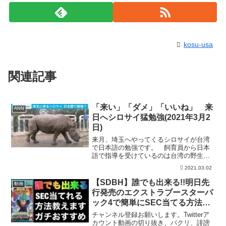
kosu-usa
関連記事
「来い」「ダメ」「いいね」 来
ANN
日へシロサイ猛勉強(2021年3月2
日)
来月、埼玉へやってくるシロサイが台湾
で日本語の勉強です。 飼育員から日本
語で指導を受けているのは台湾の野生動
物園で飼育されているシロサイの雌、
2021.03.02
「アイマ」です。 アイマは繁殖のた
め、来月、埼玉県の東武動物公園に輸送
【SDBH】誰でも出来る!!明日先
動画
されます。 飼育員は日本での...
行発売のエクストラブースターパ
ック4で簡単にSEC当てる方法教
えます【スーパードラゴンボール
チャンネル登録お願いします。Twitterア
ヒーローズ】
カウント動画の切り抜き、パクリ、誹謗