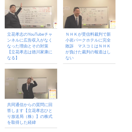
立花孝志のYouTubeチャ
ＮＨＫが受信料裁判で新
ンネルに広告収入がなく
小岩パークホテルに完全
なった理由とその対策
敗訴 マスコミはＮＨＫ
【立花孝志は徳川家康に
が負けた裁判の報道はし
なる】
ない
共同通信からの質問に回
答します【立花孝志ひと
り放送局（株）】の株式
を取得した経緯