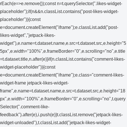
rEach(e=>e.remove());const n=t.querySelector(".likes-widget-
placeholder");if(n&&n.classList.contains("post-likes-widget-
placeholder")){const
e=document.createElement("iframe");e.classList.add("post-
likes-widget","jetpack-likes-
widget"),e.name=t.dataset.name,e.src=t.dataset.src,e.height="5
5px",e.width="100%",e.frameBorder="0",e.scrolling="no",e.title
=t.dataset.title,n.after(e)}if(n.classList.contains("comment-likes-
widget-placeholder")){const
e=document.createElement("iframe");e.class="comment-likes-
widget-frame jetpack-likes-widget-
frame",e.name=t.dataset.name,e.src=t.dataset.src,e.height="18
px",e.width="100%",e.frameBorder="0",e.scrolling="no",t.query
Selector(".comment-like-
feedback").after(e),i.push(e)}t.classList.remove("jetpack-likes-
widget-unloaded"),t.classList.add("jetpack-likes-widget-