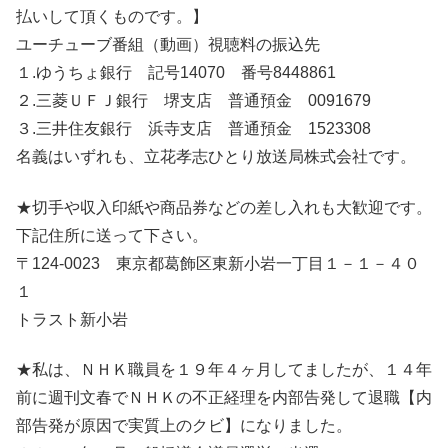
払いして頂くものです。】
ユーチューブ番組（動画）視聴料の振込先
１.ゆうちょ銀行 記号14070 番号8448861
２.三菱ＵＦＪ銀行 堺支店 普通預金 0091679
３.三井住友銀行 浜寺支店 普通預金 1523308
名義はいずれも、立花孝志ひとり放送局株式会社です。
★切手や収入印紙や商品券などの差し入れも大歓迎です。
下記住所に送って下さい。
〒124-0023 東京都葛飾区東新小岩一丁目１－１－４０
１
トラスト新小岩
★私は、ＮＨＫ職員を１９年４ヶ月してましたが、１４年
前に週刊文春でＮＨＫの不正経理を内部告発して退職【内
部告発が原因で実質上のクビ】になりました。