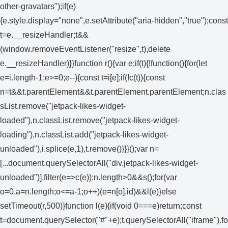
other-gravatars");if(e)
{e.style.display="none",e.setAttribute("aria-hidden","true");const
t=e.__resizeHandler;t&&
(window.removeEventListener("resize",t),delete
e.__resizeHandler)}}function r(){var e;if(t){!function(){for(let
e=i.length-1;e>=0;e--){const t=i[e];if(!c(t)){const
n=t&&t.parentElement&&t.parentElement.parentElement;n.clas
sList.remove("jetpack-likes-widget-
loaded"),n.classList.remove("jetpack-likes-widget-
loading"),n.classList.add("jetpack-likes-widget-
unloaded"),i.splice(e,1),t.remove()}}}();var n=
[...document.querySelectorAll("div.jetpack-likes-widget-
unloaded")].filter(e=>c(e));n.length>0&&s();for(var
o=0,a=n.length;o<=a-1;o++)(e=n[o].id)&&l(e)}else
setTimeout(r,500)}function l(e){if(void 0===e)return;const
t=document.querySelector("#"+e);t.querySelectorAll("iframe").fo