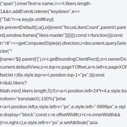
("span").innerText=e.name,i===l.likers.length-
1&&n.addEventListener("keydown",e=>
{"Tab"!==e.key||e.shiftKey||
(e.preventDefault(),a(),o({event:"focusLikesCount",parent:l.pare
nt},window.frames["likes-master"]))})});const i=function(){const
t="rtl"===getComputedStyle(e).direction,i=document.querySele
ctor(`*
[name='${l.parent}']`),n=i.getBoundingClientRect(),o=i.ownerDo
cument.defaultView,s=n.top+o.pageYOffset,a=n.left+o.pageXOf
fset;let r;if(e.style.top=s+l.position.top-1+"px",t){const
t=l&&l.likers?
Math.min(l.likers.length,5):0;r=a+l.position.left+24*t+4,e.style.tra
nsform="translateX(-100%)"}else
r=a+l.position.left;e.style.left=r+"px",e.style.left="-9999px",e.styl
e.display="block";const c=e.offsetWidth;r+c>o.innerWidth&&
(r=n.right-c),e.style.left=r+"px",e.setAttribute("aria-