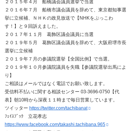
２０１５年４月 船橋議会議員選挙で当選
２０１６年７月 船橋市議会議員を辞めて、東京都知事選
挙に立候補、ＮＨＫの政見放送で【NHKをぶっこわ
す！】と９回訴えました。
２０１７年１１月 葛飾区議会議員に当選
２０１９年５月 葛飾区議会議員を辞めて、大阪府堺市長
選挙に立候補
２０１９年７月の参議院選挙【全国比例】で当選。
２０１９年１０月参議院議員を失職【参議院選挙出馬によ
り】
ご相談はメールではなく電話でお願い致します。
受信料不払いに関する相談センター 03-3696-0750【代
表】朝10時から深夜１１時まで毎日営業しています。
ツイッター
https://twitter.com/tachibanat
ﾌｪｲｽﾌﾞｯｸ 立花孝志
https://www.facebook.com/takashi.tachibana.965