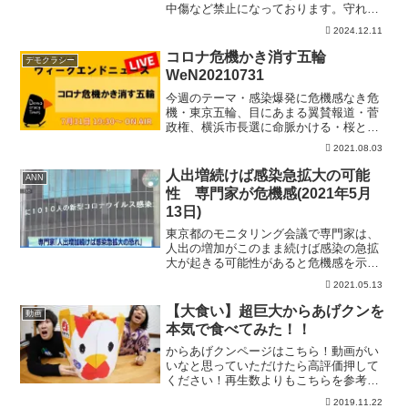
中傷など禁止になっております。守れな
い方は残念ですが、警察に被害届の提出
2024.12.11
も考えております。ビッグバンミッショ
ン最新情報ーーーーーーーーーーーー
コロナ危機かき消す五輪
デモクラシー
【SDBH】無謀....
WeN20210731
今週のテーマ・感染爆発に危機感なき危
機・東京五輪、目にあまる翼賛報道・菅
政権、横浜市長選に命脈かける・桜と安
倍、再び捜査・津島訴訟判決 忘れられ
2021.08.03
た原発被害出演は 鈴木 耕さん （編集
者・ライター） 池田 香代子さん
人出増続けば感染急拡大の可能
ANN
（ドイツ文学者、翻...
性 専門家が危機感(2021年5月
13日)
東京都のモニタリング会議で専門家は、
人出の増加がこのまま続けば感染の急拡
大が起きる可能性があると危機感を示し
ました。 新規感染者の直近7日間の平均
2021.05.13
は12日時点で前の週の約109％にあたる
840人となり、緊急事態宣言の発出から2
【大食い】超巨大からあげクンを
動画
週間以上経って...
本気で食べてみた！！
からあげクンページはこちら！動画がい
いなと思っていただけたら高評価押して
ください！再生数よりもこちらを参考に
して動画を作りたい！！そして少しでも
2019.11.22