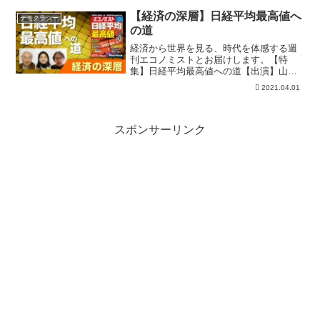
面白いなと思っていただけたらぜひ【チ
ャンネル登録】お願いします！４年間１
【経済の深層】日経平均最高値へ
デモクラシー
度も休まず毎日投稿してお...
の道
経済から世界を見る、時代を体感する週
刊エコノミストとお届けします。【特
集】日経平均最高値への道【出演】山田
厚史、叶内文子、藤枝克治(週刊エコノミ
2021.04.01
スト編集長)、稲留正英(週刊エコノミスト
編集部)、金山隆一(週刊エコノミスト編集
部)週刊エコノミ...
スポンサーリンク