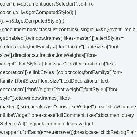
color"),n=document.querySelector(".sd-link-
color"),a=i&&getComputedStyle(i)||
{},r=n&&getComputedStyle(n)||
{};document.body.classList.contains("single")&&o({event:"reblo
gsEnabled"},window.frames["likes-master"]),e.textStyles=
{color:a.color,fontFamily:a["font-family"],fontSize:a["font-
size"],direction:a.direction,fontWeight:a["font-
weight"],fontStyle:a["font-style"],textDecoration:a["text-
decoration"]},e.linkStyles={color:r.color,fontFamily:r["font-
family"],fontSize:r["font-size"],textDecoration:r["text-
decoration"],fontWeight:r["font-weight"],fontStyle:r["font-
style"]},o(e,window.frames["likes-
master"]),s()});break;case"showLikeWidget":case"showComme
ntLikeWidget":break;case"killCommentLikes":document.query
SelectorAll(".jetpack-comment-likes-widget-
wrapper").forEach(e=>e.remove());break;case"clickReblogFlair