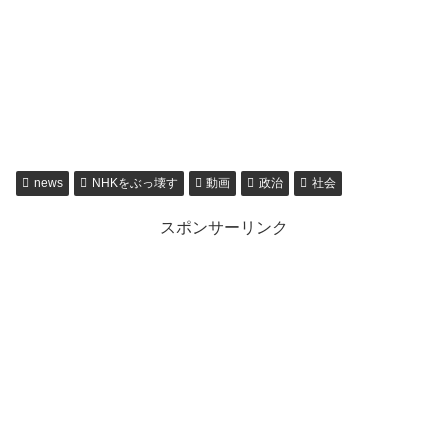
news
NHKをぶっ壊す
動画
政治
社会
スポンサーリンク