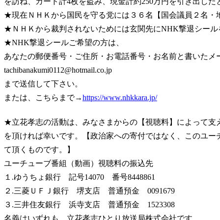
を訪ね、カード計4枚を盗み、現金計約250万円を引き出した
★現在ＮＨＫから国民を守る党には３６名【国会議員２名・
★ＮＨＫから裁判されないためには玄関先にNHK撃退シー
★NHK撃退シールご希望の方は、
あなたの郵便番号・ご住所・お電話番号・お名前と書いたメ
tachibanakumi0112@hotmail.co.jp
まで送信して下さい。
または、こちらまで→
https://www.nhkkara.jp/
★立花孝志の活動は、みなさまからの【視聴料】によって支
を頂ければ幸いです。【政治家への寄付ではなく、このユー
て頂くものです。】
ユーチューブ番組（動画）視聴料の振込先
１.ゆうちょ銀行 記号14070 番号8448861
２.三菱ＵＦＪ銀行 堺支店 普通預金 0091679
３.三井住友銀行 浜寺支店 普通預金 1523308
名義はいずれも、立花孝志ひとり放送局株式会社です。