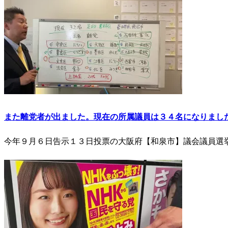
また離党者が出ました。現在の所属議員は３４名になりまし
今年９月６日告示１３日投票の大阪府【和泉市】議会議員選