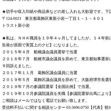
★切手や収入印紙や商品券などの差し入れも大歓迎です。下
〒124-0023 東京都葛飾区東新小岩一丁目１－１－４０１
トラスト新小岩
★私は、ＮＨＫ職員を１９年４ヶ月してましたが、１４年前
告発が原因で実質上のクビ】になりました。
２０１５年４月 船橋議会議員選挙で当選
２０１６年７月 船橋市議会議員を辞めて、東京都知事選挙
９回訴えました。
２０１７年１１月 葛飾区議会議員に当選
２０１９年５月 葛飾区議会議員を辞めて、大阪府堺市長選
２０１９年７月の参議院選挙【全国比例】で当選。
２０１９年１０月参議院議員を失職【参議院選挙出馬により
ご相談はメールではなく電話でお願い致します。
受信料不払いに関する相談センター 03-3696-0750【代表