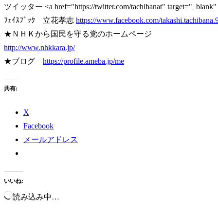
ツイッター <a href="https://twitter.com/tachibanat" target="_blank
ﾌｪｲｽﾌﾞｯｸ 立花孝志
https://www.facebook.com/takashi.tachibana.
★ＮＨＫから国民を守る党のホームページ
http://www.nhkkara.jp/
★ブログ
https://profile.ameba.jp/me
共有:
X
Facebook
メールアドレス
いいね:
読み込み中…