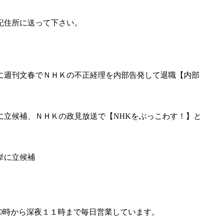
記住所に送って下さい。
に週刊文春でＮＨＫの不正経理を内部告発して退職【内部
に立候補、ＮＨＫの政見放送で【NHKをぶっこわす！】と
挙に立候補
】
】朝10時から深夜１１時まで毎日営業しています。