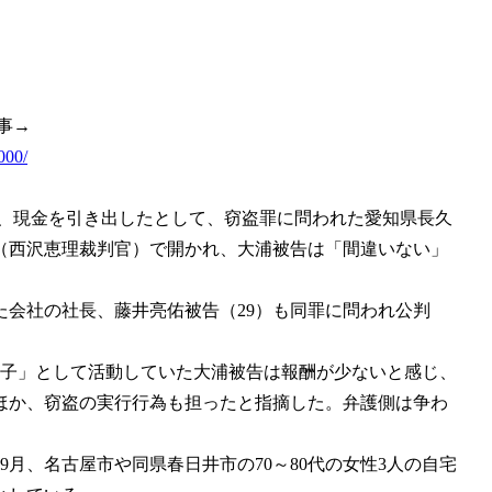
事→
000/
み、現金を引き出したとして、窃盗罪に問われた愛知県長久
裁（西沢恵理裁判官）で開かれ、大浦被告は「間違いない」
会社の社長、藤井亮佑被告（29）も同罪に問われ公判
け子」として活動していた大浦被告は報酬が少ないと感じ、
ほか、窃盗の実行行為も担ったと指摘した。弁護側は争わ
月、名古屋市や同県春日井市の70～80代の女性3人の自宅