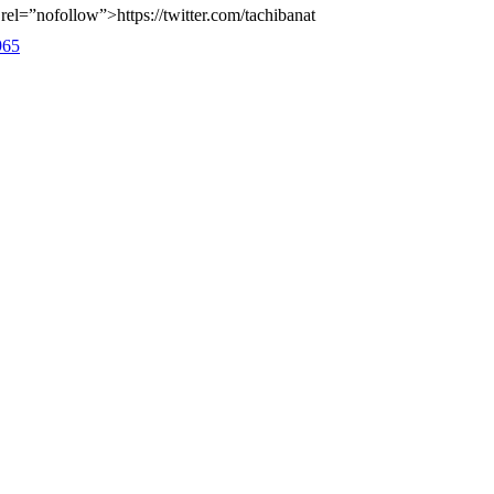
"
rel=”nofollow”>https://twitter.com/tachibanat
965