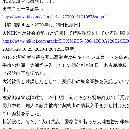
衆議院選挙に出馬します。
出馬ニュース記事→
https://www.jiji.com/jc/article?k=2020013101087&g=pol
【静岡県４区・2020年4月26日投票日】
★NHKが反社会的勢力と連携して特殊詐欺をしている証拠記
https://www.nikkei.com/article/DGXMZO54586410Q0A120C2CE0
2020/1/20 10:25 (2020/1/20 12:32更新)
NHKの契約者名簿を基に高齢者からキャッシュカードを盗
手市の無職、大浦悟被告（21）の初公判が20日、名古屋地
と起訴内容を認めた。
大浦被告と共謀したとして、受信料の集金業務を受託していた
中。
検察側は冒頭陳述で、昨年9月上旬ごろから特殊詐欺の「受
同月中旬、知人の藤井被告に契約者の情報入手を持ち掛けた
ない姿勢を示した。
起訴状によると、2人は共謀、警察官を装った大浦被告が昨年9