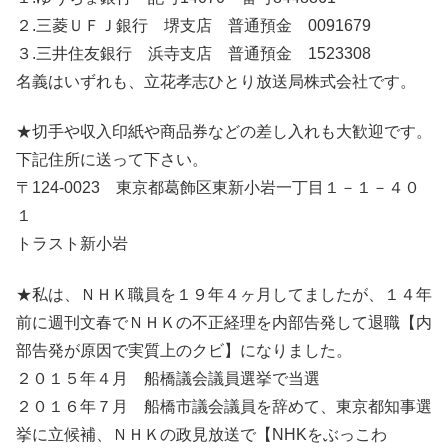
２.三菱ＵＦＪ銀行 堺支店 普通預金 0091679
３.三井住友銀行 浜寺支店 普通預金 1523308
名義はいずれも、立花孝志ひとり放送局株式会社です。
★切手や収入印紙や商品券などの差し入れも大歓迎です。
下記住所に送って下さい。
〒124-0023 東京都葛飾区東新小岩一丁目１－１－４０
１
トラスト新小岩
★私は、ＮＨＫ職員を１９年４ヶ月してましたが、１４年
前に週刊文春でＮＨＫの不正経理を内部告発して退職【内
部告発が原因で実質上のクビ】になりました。
２０１５年４月 船橋議会議員選挙で当選
２０１６年７月 船橋市議会議員を辞めて、東京都知事選
挙に立候補、ＮＨＫの政見放送で【NHKをぶっこわ