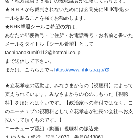
名・地方議員３５名】の現職議員が在籍しております。
★ＮＨＫから裁判されないためには玄関先にNHK撃退シ
ールを貼ることを強くお勧めします。
★NHK撃退シールご希望の方は、
あなたの郵便番号・ご住所・お電話番号・お名前と書いた
メールをタイトル【シール希望】として
tachibanakumi0112@hotmail.co.jp
まで送信して下さい。
または、こちらまで→
https://www.nhkkara.jp/
★立花孝志の活動は、みなさまからの【視聴料】によって
支えられています。みなさまからの心のこもった【視聴
料】を頂ければ幸いです。【政治家への寄付ではなく、こ
のユーチュブの視聴料として立花孝志が社長の会社へお支
払いして頂くものです。】
ユーチューブ番組（動画）視聴料の振込先
１.ゆうちょ銀行 記号14070 番号8448861