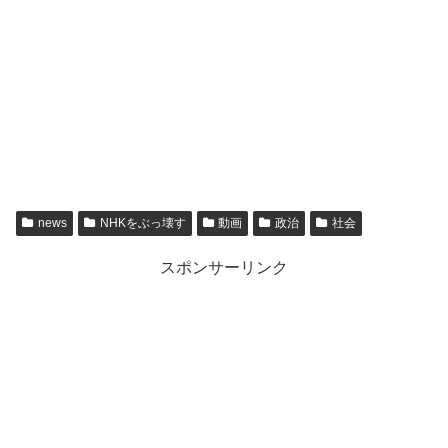
news
NHKをぶっ壊す
動画
政治
社会
スポンサーリンク