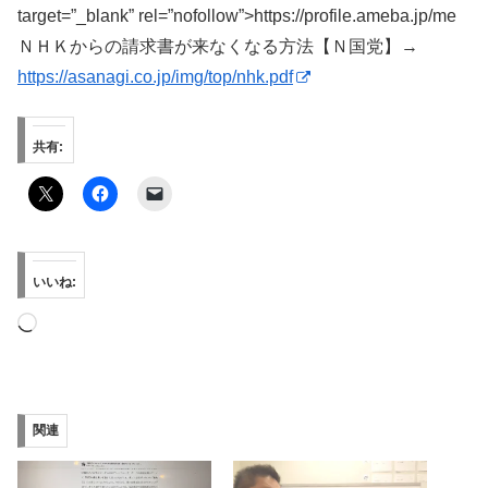
target=”_blank” rel=”nofollow”>https://profile.ameba.jp/me
ＮＨＫからの請求書が来なくなる方法【Ｎ国党】→
https://asanagi.co.jp/img/top/nhk.pdf
共有:
いいね:
読
み
込
み
関連
中…