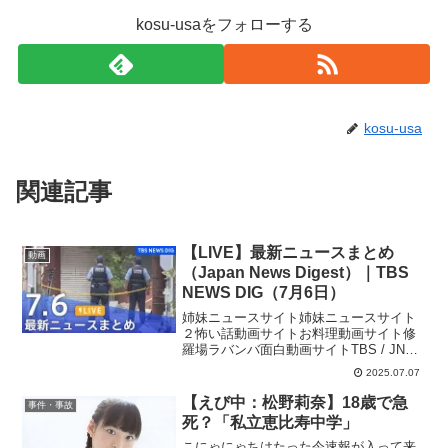
kosu-usaをフォローする
kosu-usa
関連記事
【LIVE】最新ニュースまとめ
動画
（Japan News Digest）｜TBS
NEWS DIG（7月6日）
姉妹ニュースサイト姉妹ニュースサイト
２怖い話動画サイトお料理動画サイト修
羅場ラバンバ面白動画サイトTBS / JNN
の最新ニュースをダイジェストでお届け
2025.07.07
します。#ニュースライブ #ニュース #tbs
#japan #live #news #...
【えび中：松野莉奈】18歳で急
事件・事故
死？「私立恵比寿中学」
こにゃにゃちはたった今速報が入って来