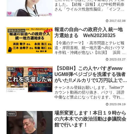
ました。【続報・誤報】えび中松野莉奈
さん「ウイルス性急性脳症」「インフル
エンザ脳症」私立恵比寿中学：松野莉奈
さん急死アイドルグループ「私立恵比寿
2017.02.08
中学」の松野莉奈さん(18)が8日の朝に急
死されたという事で...
報道の自由への政府介入 統一地
デモクラシー
方選始まる WeN20230325
【今週のテーマ】・高市問題とテレビ報
道・岸田首相、統一地方選へ向けバラマ
キ作戦・沖縄が危ない【出演】 浜田 敬
子さん （ジャーナリスト、元AERA編集
2023.03.27
長） 永田 浩三さん （武蔵大学教授、元
ＮＨＫプロデューサー） 三木 由希子さ
【SDBH】この人ヤバすぎwww
動画
ん （情報公...
UGM8弾ベジゴジを洗濯する強者
がいた!!メルカリで1万円以上で売
ってる買う奴いるのか？【スーパ
チャンネル登録お願いします。Twitterア
ードラゴンボールヒーローズ】
カウント動画の切り抜き、パクリ、誹謗
中傷など禁止になっております。守れな
い方は残念ですが、警察に被害届出しま
2023.09.19
す。ビッグバンミッション最新情報ーー
ーーーーーーーーーー【SDBH】遂に1プ
場所変更します！本日１９時から
news
レイ200円...
の六本木での政治活動は参議院会
館で行います！