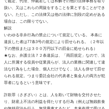
て鑑定、代理、仲裁若しくは和解その他の法律事務を取り
扱い、又はこれらの周旋をすることを業とすることができ
ない。ただし、この法律又は他の法律に別段の定めがある
場合は、この限りでない。
解説
いわゆる非弁行為の禁止について規定している。 本条に
違反した者は77条3号の規定により罰せられる。（２年以
下の懲役または３００万円以下の罰金に処せられる）
★なお、弁護士法７２条違反は、「両罰規定」なので、法
人に所属する役員や従業員らが、法人の業務に関連して違
法な行為をした場合、個人だけでなく、法人も併せて罰せ
られる規定。つまり委託会社の代表者と集金人の両方が犯
罪者になるという意味です。
詐欺罪（さぎざい）とは、人を欺いて財物を交付させた
り、財産上不法の利益を得たりする行為（例えば無銭飲食
や無銭宿泊を行う、無賃乗車するなど、本来有償で受ける