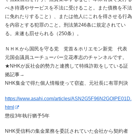
べき待遇やサービスを不法に受けること。また債務を不法
に免れたりすること）、または他人にこれを得させる行為
を内容とする犯罪のこと。刑法第246条に規定されてい
る。未遂も罰せられる（250条）。
ＮＨＫから国民を守る党 党首＆ホリエモン新党 代表
元国会議員ユーチューバー立花孝志のチャンネルです。
★NHKが反社会的勢力と連携して特殊詐欺をしている証
拠記事→
NHK集金で得た個人情報使って窃盗、元社長に有罪判決
https://www.asahi.com/articles/ASN2G5F96N2GOIPE01D.
html
懲役3年執行猶予5年
NHK受信料の集金業務を委託されていた会社から契約者