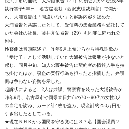
長久手市の無職、大浦悟被告（21）の初公判が20懲役3年
執行猶予5年日、名古屋地裁（西沢恵理裁判官）で開か
れ、大浦被告は「間違いない」と起訴内容を認めた。
大浦被告と共謀したとして、受信料の集金業務を受託して
いた会社の社長、藤井亮佑被告（29）も同罪に問われ公
判中。
検察側は冒頭陳述で、昨年9月上旬ごろから特殊詐欺の
「受け子」として活動していた大浦被告は報酬が少ないと
感じ、同月中旬、知人の藤井被告に契約者の情報入手を持
ち掛けたほか、窃盗の実行行為も担ったと指摘した。弁護
側は争わない姿勢を示した。
起訴状によると、2人は共謀、警察官を装った大浦被告が
昨年9月、名古屋市や同県春日井市の70～80代の女性3人
の自宅を訪ね、カード計4枚を盗み、現金計約250万円を
引き出したとしている。
★現在ＮＨＫから国民を守る党には３７名【国会議員２