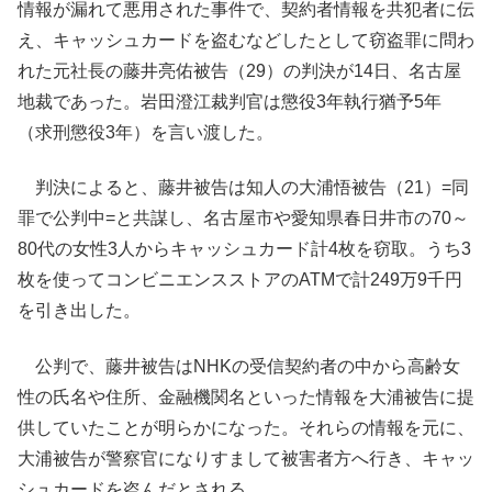
情報が漏れて悪用された事件で、契約者情報を共犯者に伝
え、キャッシュカードを盗むなどしたとして窃盗罪に問わ
れた元社長の藤井亮佑被告（29）の判決が14日、名古屋
地裁であった。岩田澄江裁判官は懲役3年執行猶予5年
（求刑懲役3年）を言い渡した。
判決によると、藤井被告は知人の大浦悟被告（21）=同
罪で公判中=と共謀し、名古屋市や愛知県春日井市の70～
80代の女性3人からキャッシュカード計4枚を窃取。うち3
枚を使ってコンビニエンスストアのATMで計249万9千円
を引き出した。
公判で、藤井被告はNHKの受信契約者の中から高齢女
性の氏名や住所、金融機関名といった情報を大浦被告に提
供していたことが明らかになった。それらの情報を元に、
大浦被告が警察官になりすまして被害者方へ行き、キャッ
シュカードを盗んだとされる。