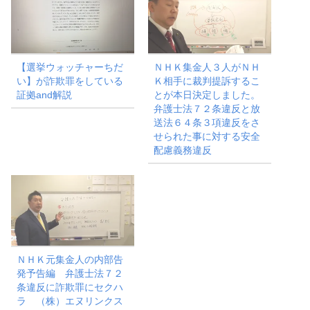
【選挙ウォッチャーちだ
ＮＨＫ集金人３人がＮＨ
い】が詐欺罪をしている
Ｋ相手に裁判提訴するこ
証拠and解説
とが本日決定しました。
弁護士法７２条違反と放
送法６４条３項違反をさ
せられた事に対する安全
配慮義務違反
ＮＨＫ元集金人の内部告
発予告編 弁護士法７２
条違反に詐欺罪にセクハ
ラ （株）エヌリンクス