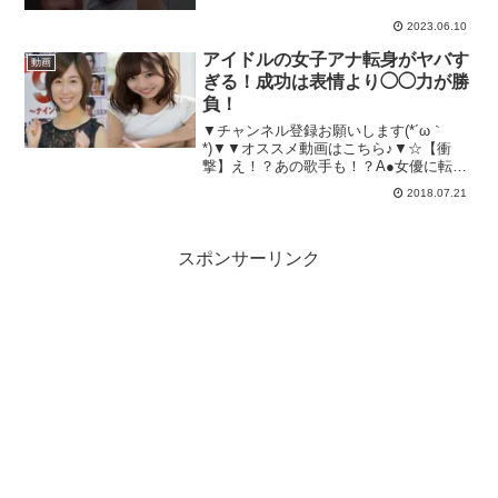
2023.06.10
アイドルの女子アナ転身がヤバす
動画
ぎる！成功は表情より◯◯力が勝
負！
▼チャンネル登録お願いします(*´ω｀
*)▼▼オススメ動画はこちら♪▼☆【衝
撃】え！？あの歌手も！？A●女優に転身
した芸能人まとめ！☆ヤバイ事をして干
2018.07.21
された芸能人まとめ！☆【衝撃】ベッド
写真が流出した芸能人まとめ！☆【衝
撃】元芸能記者が暴...
スポンサーリンク