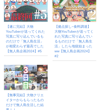
【遂に完結】大物
【拠点探し~食料調達】
YouTuberが送ってくれた
大物YouTuberが送ってく
写真に写り込んでいるも
れた写真に写り込んでい
のだけで「無人島生活」
るものだけで「無人島生
が相変わらず最高でした
活」したら地獄始まった
【無人島企画2024】#5
ww【無人島企画2024】
#2
【無事完結】大物クリエ
イターからもらったもの
だけで無人島生活した結
果！！