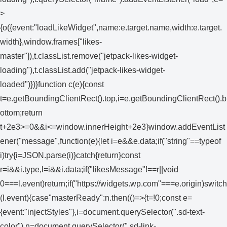
>
{o({event:"loadLikeWidget",name:e.target.name,width:e.target.
width},window.frames["likes-
master"]),t.classList.remove("jetpack-likes-widget-
loading"),t.classList.add("jetpack-likes-widget-
loaded")})}function c(e){const
t=e.getBoundingClientRect().top,i=e.getBoundingClientRect().b
ottom;return
t+2e3>=0&&i<=window.innerHeight+2e3}window.addEventList
ener("message",function(e){let i=e&&e.data;if("string"==typeof
i)try{i=JSON.parse(i)}catch{return}const
r=i&&i.type,l=i&&i.data;if("likesMessage"!==r||void
0===l.event)return;if("https://widgets.wp.com"===e.origin)switch
(l.event){case"masterReady":n.then(()=>{t=!0;const e=
{event:"injectStyles"},i=document.querySelector(".sd-text-
color"),n=document.querySelector(".sd-link-