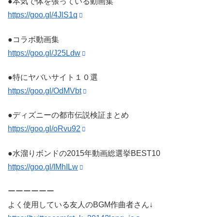
●本気で体を張っている動画集
https://goo.gl/4JlS1q
●コラボ動画集
https://goo.gl/J25Ldw
●特にヤバいサイト１０選
https://goo.gl/OdMVbt
●ディズニーの都市伝説検証まとめ
https://goo.gl/oRvu92
●水溜りボンドの2015年動画総選挙BEST10
https://goo.gl/IMhILw
ーーーーーー
よく使用している友人のBGM作曲者さん↓