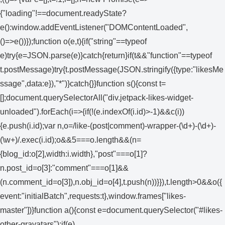
{"loading"!==document.readyState?
e():window.addEventListener("DOMContentLoaded",
()=>e())});function o(e,t){if("string"==typeof
e)try{e=JSON.parse(e)}catch{return}if(t&&"function"==typeof
t.postMessage)try{t.postMessage(JSON.stringify({type:"likesMe
ssage",data:e}),"*")}catch{}}function s(){const t=
[];document.querySelectorAll("div.jetpack-likes-widget-
unloaded").forEach(i=>{if(!(e.indexOf(i.id)>-1)&&c(i))
{e.push(i.id);var n,o=/like-(post|comment)-wrapper-(\d+)-(\d+)-
(\w+)/.exec(i.id);o&&5===o.length&&(n=
{blog_id:o[2],width:i.width},"post"===o[1]?
n.post_id=o[3]:"comment"===o[1]&&
(n.comment_id=o[3]),n.obj_id=o[4],t.push(n))}}),t.length>0&&o({
event:"initialBatch",requests:t},window.frames["likes-
master"])}function a(){const e=document.querySelector("#likes-
other-gravatars");if(e)