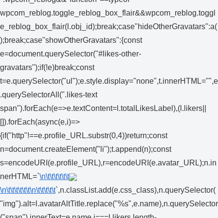
wpcom_reblog.toggle_reblog_box_flair&&wpcom_reblog.toggl
e_reblog_box_flair(l.obj_id);break;case"hideOtherGravatars":a(
);break;case"showOtherGravatars":{const
e=document.querySelector("#likes-other-
gravatars");if(!e)break;const
t=e.querySelector("ul");e.style.display="none",t.innerHTML="",e
.querySelectorAll(".likes-text
span").forEach(e=>e.textContent=l.totalLikesLabel),(l.likers||
[]).forEach(async(e,i)=>
{if("http"!==e.profile_URL.substr(0,4))return;const
n=document.createElement("li");t.append(n);const
s=encodeURI(e.profile_URL),r=encodeURI(e.avatar_URL);n.in
nerHTML=`
\n\t\t\t\t\t\t
\n\t\t\t\t\t\t
\n\t\t\t\t\t
`,n.classList.add(e.css_class),n.querySelector(
"img").alt=l.avatarAltTitle.replace("%s",e.name),n.querySelector
("span").innerText=e.name,i===l.likers.length-