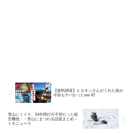
【食料調達】ヒカキンさんがくれた箱が
今回もヤバかったww #2
雪山にミイラ、54年間行方不明だった航
空機他・・登山にまつわる話題まとめ –
トモニュース