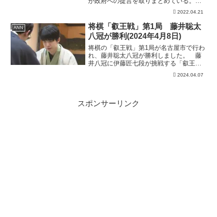
が政府への提言を取りまとめている。低
所得世帯への現金１０万円支給など、参
2022.04.21
院選目前にして「バラマキ合戦」ともと
れる経済対策に大義はあるのだろうか。
将棋「叡王戦」第1局 藤井聡太
ANN
今回のザ・ファクトは元自...
八冠が勝利(2024年4月8日)
将棋の「叡王戦」第1局が名古屋市で行わ
れ、藤井聡太八冠が勝利しました。 藤
井八冠に伊藤匠七段が挑戦する「叡王
戦」五番勝負の第1局が7日、名古屋市で
2024.04.07
行われました。 藤井八冠は「叡王」4連
覇を目指しています。 対局は107手で伊
藤七段が投了し、...
スポンサーリンク