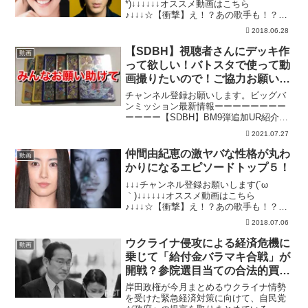
*)↓↓↓↓↓↓オススメ動画はこちら
♪↓↓↓☆【衝撃】え！？あの歌手も！？A●
女優に転身した芸能人まとめ！☆ヤバイ
2018.06.28
事をして干された芸能人まとめ！☆【衝
撃】ベッド写真が流出した芸能人まと
【SDBH】視聴者さんにデッキ作
動画
め！☆【衝撃】...
って欲しい！バトスタで使って動
画撮りたいので！ご協力お願いし
ます！【スーパードラゴンボール
チャンネル登録お願いします。ビッグバ
ヒーローズ バトスタ】
ンミッション最新情報ーーーーーーーー
ーーーー【SDBH】BM9弾追加UR紹介！
妨害アビリティが強すぎる！豪華キャン
2021.07.27
ペーンもあるぞ！【スーパードラゴンボ
ールヒーローズ ビッグバンミッション9
仲間由紀恵の激ヤバな性格が丸わ
動画
弾】ーーーーーー...
かりになるエピソードトップ５！
↓↓↓チャンネル登録お願いします(´ω
｀)↓↓↓↓↓↓オススメ動画はこちら
♪↓↓↓☆【衝撃】え！？あの歌手も！？A●
女優に転身した芸能人まとめ！☆ヤバイ
2018.07.06
事をして干された芸能人まとめ！☆【衝
撃】ベッド写真が流出した芸能人まと
ウクライナ侵攻による経済危機に
動画
め！☆【衝撃】元芸...
乗じて「給付金バラマキ合戦」が
開戦？参院選目当ての合法的買
収！？【ザ・ファクト】
岸田政権が今月まとめるウクライナ情勢
を受けた緊急経済対策に向けて、自民党