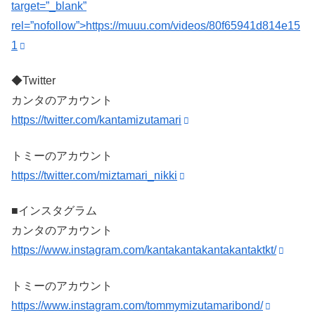
target=”_blank”
rel=”nofollow”>https://muuu.com/videos/80f65941d814e15
1
◆Twitter
カンタのアカウント
https://twitter.com/kantamizutamari
トミーのアカウント
https://twitter.com/miztamari_nikki
■インスタグラム
カンタのアカウント
https://www.instagram.com/kantakantakantakantaktkt/
トミーのアカウント
https://www.instagram.com/tommymizutamaribond/