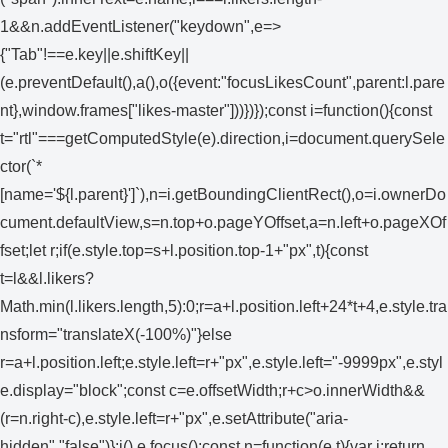
1&&n.addEventListener("keydown",e=>
{"Tab"!==e.key||e.shiftKey||
(e.preventDefault(),a(),o({event:"focusLikesCount",parent:l.pare
nt},window.frames["likes-master"]))})});const i=function(){const
t="rtl"===getComputedStyle(e).direction,i=document.querySele
ctor(`*
[name='${l.parent}']`),n=i.getBoundingClientRect(),o=i.ownerDo
cument.defaultView,s=n.top+o.pageYOffset,a=n.left+o.pageXOf
fset;let r;if(e.style.top=s+l.position.top-1+"px",t){const
t=l&&l.likers?
Math.min(l.likers.length,5):0;r=a+l.position.left+24*t+4,e.style.tra
nsform="translateX(-100%)"}else
r=a+l.position.left;e.style.left=r+"px",e.style.left="-9999px",e.styl
e.display="block";const c=e.offsetWidth;r+c>o.innerWidth&&
(r=n.right-c),e.style.left=r+"px",e.setAttribute("aria-
hidden","false")};i(),e.focus();const n=function(e,t){var i;return