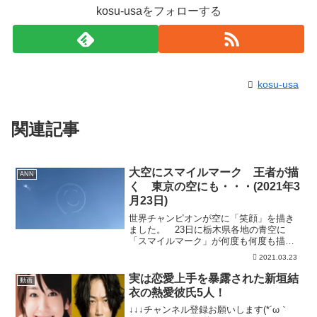
kosu-usaをフォローする
kosu-usa
関連記事
大空にスマイルマーク 王者が描
ANN
く 東京の空にも・・・(2021年3
月23日)
世界チャンピオンが空に「笑顔」を描き
ました。 23日に栃木県各地の青空に
「スマイルマーク」が何度も何度も描か
れました。 飛行機に乗っているのはエ
2021.03.23
アレース世界チャンピオンの室屋義秀さ
んです。 「うつむきがちになる状況も
実は恋愛上手を暴露された新垣結
動画
多いなか、ほんの数分でも...
衣の熱愛彼氏5人！
↓↓↓チャンネル登録お願いします(*´ω｀