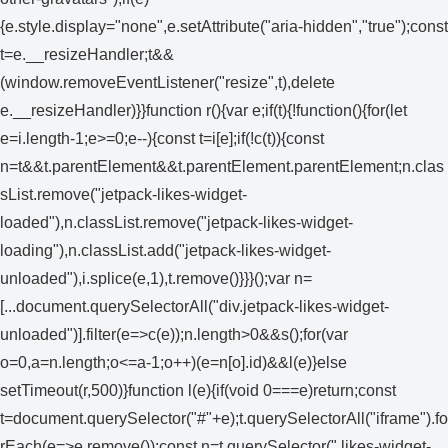
{e.style.display="none",e.setAttribute("aria-hidden","true");const
t=e.__resizeHandler;t&&
(window.removeEventListener("resize",t),delete
e.__resizeHandler)}}function r(){var e;if(t){!function(){for(let
e=i.length-1;e>=0;e--){const t=i[e];if(!c(t)){const
n=t&&t.parentElement&&t.parentElement.parentElement;n.clas
sList.remove("jetpack-likes-widget-
loaded"),n.classList.remove("jetpack-likes-widget-
loading"),n.classList.add("jetpack-likes-widget-
unloaded"),i.splice(e,1),t.remove()}}}();var n=
[...document.querySelectorAll("div.jetpack-likes-widget-
unloaded")].filter(e=>c(e));n.length>0&&s();for(var
o=0,a=n.length;o<=a-1;o++)(e=n[o].id)&&l(e)}else
setTimeout(r,500)}function l(e){if(void 0===e)return;const
t=document.querySelector("#"+e);t.querySelectorAll("iframe").fo
rEach(e=>e.remove());const n=t.querySelector(".likes-widget-