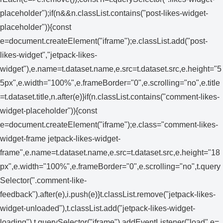
placeholder");if(n&&n.classList.contains("post-likes-widget-
placeholder")){const
e=document.createElement("iframe");e.classList.add("post-
likes-widget","jetpack-likes-
widget"),e.name=t.dataset.name,e.src=t.dataset.src,e.height="5
5px",e.width="100%",e.frameBorder="0",e.scrolling="no",e.title
=t.dataset.title,n.after(e)}if(n.classList.contains("comment-likes-
widget-placeholder")){const
e=document.createElement("iframe");e.class="comment-likes-
widget-frame jetpack-likes-widget-
frame",e.name=t.dataset.name,e.src=t.dataset.src,e.height="18
px",e.width="100%",e.frameBorder="0",e.scrolling="no",t.query
Selector(".comment-like-
feedback").after(e),i.push(e)}t.classList.remove("jetpack-likes-
widget-unloaded"),t.classList.add("jetpack-likes-widget-
loading"),t.querySelector("iframe").addEventListener("load",e=