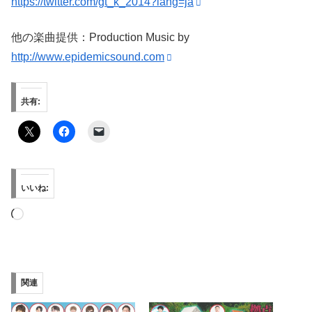
https://twitter.com/gt_k_2014?lang=ja
他の楽曲提供：Production Music by
http://www.epidemicsound.com
共有:
いいね:
読
み
込
み
関連
中…