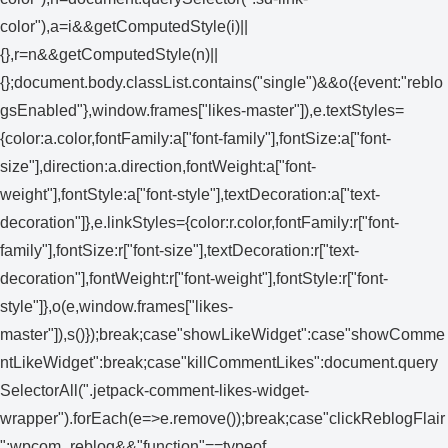
color"),a=i&&getComputedStyle(i)||
{},r=n&&getComputedStyle(n)||
{};document.body.classList.contains("single")&&o({event:"reblo
gsEnabled"},window.frames["likes-master"]),e.textStyles=
{color:a.color,fontFamily:a["font-family"],fontSize:a["font-
size"],direction:a.direction,fontWeight:a["font-
weight"],fontStyle:a["font-style"],textDecoration:a["text-
decoration"]},e.linkStyles={color:r.color,fontFamily:r["font-
family"],fontSize:r["font-size"],textDecoration:r["text-
decoration"],fontWeight:r["font-weight"],fontStyle:r["font-
style"]},o(e,window.frames["likes-
master"]),s()});break;case"showLikeWidget":case"showComme
ntLikeWidget":break;case"killCommentLikes":document.query
SelectorAll(".jetpack-comment-likes-widget-
wrapper").forEach(e=>e.remove());break;case"clickReblogFlair
":wpcom_reblog&&"function"==typeof