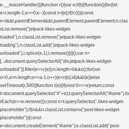
e.__resizeHandler)}}function r(){var e;if(t){!function(){for(let
e=i.length-1;e>=0;e--){const t=i[e];if(!c(t)){const
n=t&&t.parentElement&&t.parentElement.parentElement;n.clas
sList.remove("jetpack-likes-widget-
loaded"),n.classList.remove("jetpack-likes-widget-
loading"),n.classList.add("jetpack-likes-widget-
unloaded"),i.splice(e,1),t.remove()}}}();var n=
[...document.querySelectorAll("div.jetpack-likes-widget-
unloaded")].filter(e=>c(e));n.length>0&&s();for(var
o=0,a=n.length;o<=a-1;o++)(e=n[o].id)&&l(e)}else
setTimeout(r,500)}function l(e){if(void 0===e)return;const
t=document.querySelector("#"+e);t.querySelectorAll("iframe").fo
rEach(e=>e.remove());const n=t.querySelector(".likes-widget-
placeholder");if(n&&n.classList.contains("post-likes-widget-
placeholder")){const
e=document.createElement("iframe");e.classList.add("post-