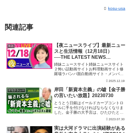
kosu-usa
関連記事
【夜ニュースライブ】最新ニュー
動画
スと生活情報（12月18日）
──THE LATEST NEWS
SUMMARY（日テレNEWS
姉妹ニュースサイト姉妹ニュースサイト
LIVE）
２怖い話動画サイトお料理動画サイト修
羅場ラバンバ面白動画サイト・メンバー
シップ「日テレNEWSクラブ」始まりま
2025.12.19
した月額290円で所属歴に応じ色が変化し
ステータスアップしていくバッジ特典
岸田「新資本主義」の嘘【金子勝
デモクラシー
や、ライブ配信のチャ...
の言いたい放題】20230730
とうとう日銀はイールドカーブコントロ
ールに手を付けなければならなくなりま
した。金子勝の大予言は、ひたひたと現
実化しつつあります。それはさておき、
2023.07.30
岸田政権は「新しい資本主義」「分配重
視」と言ってませんでしたっけ。日本は
実は大河ドラマに出演経験がある
動画
素晴らしいと言いつつGX...