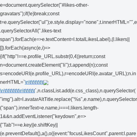
e=document.querySelector("#likes-other-
gravatars");if(!e)break;const
t=e.querySelector("ul");e.style.display="none",t.innerHTML="",e
.querySelectorAll(".likes-text
span").forEach(e=>e.textContent=l.totalLikesLabel),(l.likers||
[]).forEach(async(e,i)=>
{if("http"!==e.profile_URL.substr(0,4))return;const
n=document.createElement("li");t.append(n);const
s=encodeURI(e.profile_URL),r=encodeURI(e.avatar_URL);n.in
nerHTML=`
\n\t\t\t\t\t\t
\n\t\t\t\t\t\t
\n\t\t\t\t\t
`,n.classList.add(e.css_class),n.querySelector(
"img").alt=l.avatarAltTitle.replace("%s",e.name),n.querySelector
("span").innerText=e.name,i===l.likers.length-
1&&n.addEventListener("keydown",e=>
{"Tab"!==e.key||e.shiftKey||
(e.preventDefault(),a(),o({event:"focusLikesCount",parent:l.pare