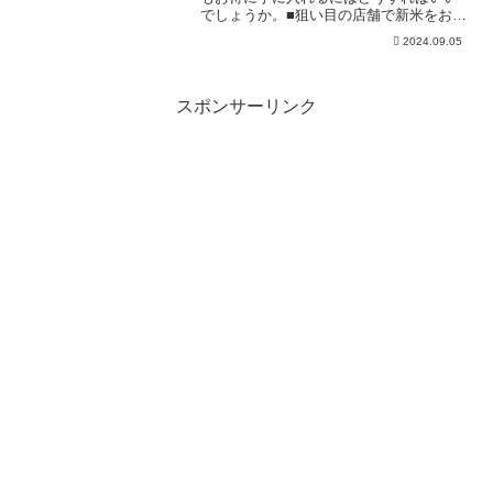
でしょうか。■狙い目の店舗で新米をお得
に みなさんは、スーパーなどで新米を
2024.09.05
見かけましたか。関東でも少しずつ新米
の入荷が始まっているそうです。東京・
杉並区の精米店では5キ...
スポンサーリンク