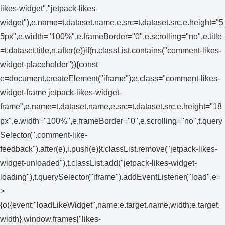
likes-widget","jetpack-likes-
widget"),e.name=t.dataset.name,e.src=t.dataset.src,e.height="5
5px",e.width="100%",e.frameBorder="0",e.scrolling="no",e.title
=t.dataset.title,n.after(e)}if(n.classList.contains("comment-likes-
widget-placeholder")){const
e=document.createElement("iframe");e.class="comment-likes-
widget-frame jetpack-likes-widget-
frame",e.name=t.dataset.name,e.src=t.dataset.src,e.height="18
px",e.width="100%",e.frameBorder="0",e.scrolling="no",t.query
Selector(".comment-like-
feedback").after(e),i.push(e)}t.classList.remove("jetpack-likes-
widget-unloaded"),t.classList.add("jetpack-likes-widget-
loading"),t.querySelector("iframe").addEventListener("load",e=
>
{o({event:"loadLikeWidget",name:e.target.name,width:e.target.
width},window.frames["likes-