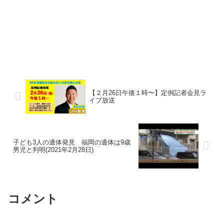
【２月26日午後１時〜】定例記者会見ラ
イブ放送
子ども3人の遺体発見 福岡の遺体は9歳
男児と判明(2021年2月28日)
コメント