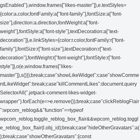
gsEnabled"},window.frames["likes-master"]),e.textStyles=
{color:a.color,fontFamily:a["font-family"],fontSize:a["font-
size"],direction:a.direction,fontWeight:a["font-
weight"],fontStyle:a["font-style"],textDecoration:a["text-
decoration"]},e.linkStyles={color:r.color,fontFamily:r["font-
family"],fontSize:r["font-size"],textDecoration:r["text-
decoration"],fontWeight:r["font-weight"],fontStyle:r["font-
style"]},o(e,window.frames["likes-
master"]),s()});break;case"showLikeWidget":case"showComme
ntLikeWidget":break;case"killCommentLikes":document.query
SelectorAll(".jetpack-comment-likes-widget-
wrapper").forEach(e=>e.remove());break;case"clickReblogFlair
":wpcom_reblog&&"function"==typeof
wpcom_reblog.toggle_reblog_box_flair&&wpcom_reblog.toggl
e_reblog_box_flair(l.obj_id);break;case"hideOtherGravatars":a(
);break;case"showOtherGravatars":{const