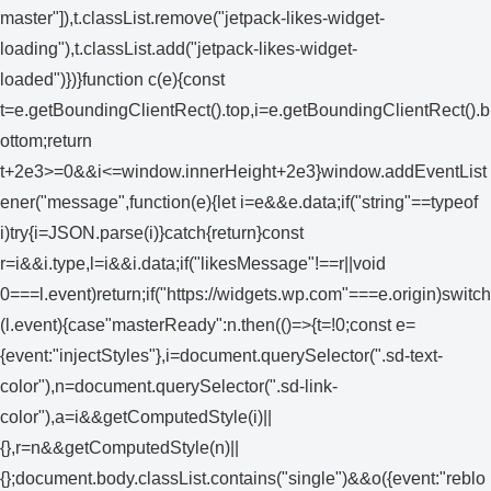
master"]),t.classList.remove("jetpack-likes-widget-
loading"),t.classList.add("jetpack-likes-widget-
loaded")})}function c(e){const
t=e.getBoundingClientRect().top,i=e.getBoundingClientRect().b
ottom;return
t+2e3>=0&&i<=window.innerHeight+2e3}window.addEventList
ener("message",function(e){let i=e&&e.data;if("string"==typeof
i)try{i=JSON.parse(i)}catch{return}const
r=i&&i.type,l=i&&i.data;if("likesMessage"!==r||void
0===l.event)return;if("https://widgets.wp.com"===e.origin)switch
(l.event){case"masterReady":n.then(()=>{t=!0;const e=
{event:"injectStyles"},i=document.querySelector(".sd-text-
color"),n=document.querySelector(".sd-link-
color"),a=i&&getComputedStyle(i)||
{},r=n&&getComputedStyle(n)||
{};document.body.classList.contains("single")&&o({event:"reblo