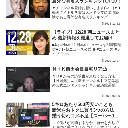
意外な有名人ランキングTOP10！
▼チャンネル登録お願いします(´ω｀)▼▼
動画タイトル▼実は大河ドラマに出演経
験がある意外な有名人ランキング
TOP10！▼オススメ動画はこちら
2018.11.22
♪▼☆【衝撃】え！？あの歌手も！？A●
女優に転身した芸能人まとめ！☆ヤバイ
【ライブ】12/28 朝ニュースまと
ANN
事をして干された芸能人ま...
め 最新情報を厳選してお届け
■JapaNews24 日本のニュースを24時間配
信■テレ朝ニュース公式HP#ニュース #ラ
イブ #ann
2023.12.27
ＮＨＫ前田会長自宅リア凸
news
ＮＨＫからの請求書が来なくなる方法
【Ｎ国党】→【新チャンネル】立花孝志
の公式エンタメチャンネル衆議院選挙に
出馬します。出馬ニュース記事→【静岡
県４区・2020年4月26日投票日】★NHK
2020.03.05
が反社会的勢力と連携して特殊詐欺をし
ている証拠記事→2...
5キロあたり500円安いことも
ANN
新米をおトクに買う3つの方法
乗り切れコメ不足【スーパーJチ
ャンネル】(2024年9月5日)
コメ価格が高騰するなか、新米を少しで
もお得に手に入れるにはどうすればいい