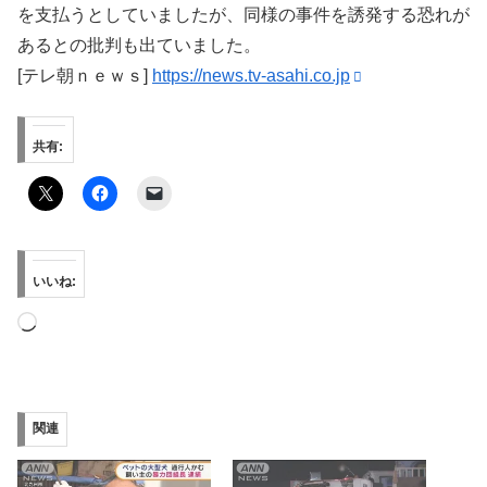
を支払うとしていましたが、同様の事件を誘発する恐れが
あるとの批判も出ていました。
[テレ朝ｎｅｗｓ]
https://news.tv-asahi.co.jp
共有:
いいね:
読
み
込
み
関連
中…