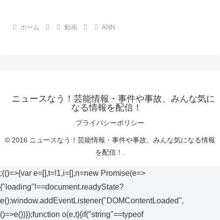
ホーム
動画
ANN
ニュースなう！芸能情報・事件や事故、みんな気に
なる情報を配信！
プライバシーポリシー
© 2016 ニュースなう！芸能情報・事件や事故、みんな気になる情報
を配信！.
;(()=>{var e=[],t=!1,i=[],n=new Promise(e=>
{"loading"!==document.readyState?
e():window.addEventListener("DOMContentLoaded",
()=>e())});function o(e,t){if("string"==typeof