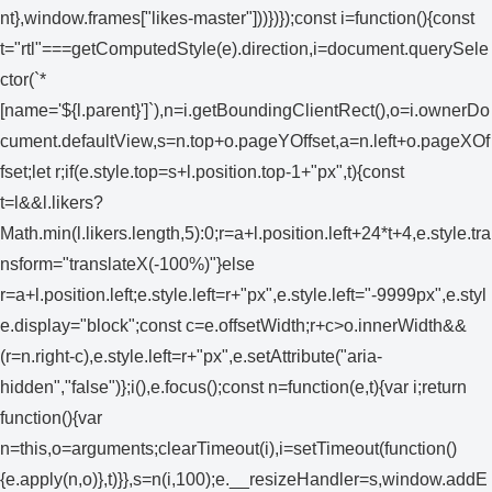
nt},window.frames["likes-master"]))})});const i=function(){const
t="rtl"===getComputedStyle(e).direction,i=document.querySele
ctor(`*
[name='${l.parent}']`),n=i.getBoundingClientRect(),o=i.ownerDo
cument.defaultView,s=n.top+o.pageYOffset,a=n.left+o.pageXOf
fset;let r;if(e.style.top=s+l.position.top-1+"px",t){const
t=l&&l.likers?
Math.min(l.likers.length,5):0;r=a+l.position.left+24*t+4,e.style.tra
nsform="translateX(-100%)"}else
r=a+l.position.left;e.style.left=r+"px",e.style.left="-9999px",e.styl
e.display="block";const c=e.offsetWidth;r+c>o.innerWidth&&
(r=n.right-c),e.style.left=r+"px",e.setAttribute("aria-
hidden","false")};i(),e.focus();const n=function(e,t){var i;return
function(){var
n=this,o=arguments;clearTimeout(i),i=setTimeout(function()
{e.apply(n,o)},t)}},s=n(i,100);e.__resizeHandler=s,window.addE