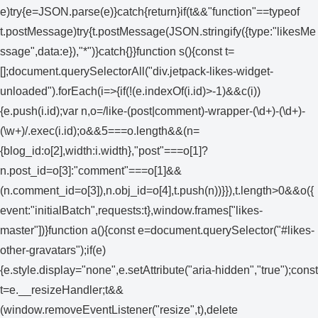
e)try{e=JSON.parse(e)}catch{return}if(t&&"function"==typeof
t.postMessage)try{t.postMessage(JSON.stringify({type:"likesMe
ssage",data:e}),"*")}catch{}}function s(){const t=
[];document.querySelectorAll("div.jetpack-likes-widget-
unloaded").forEach(i=>{if(!(e.indexOf(i.id)>-1)&&c(i))
{e.push(i.id);var n,o=/like-(post|comment)-wrapper-(\d+)-(\d+)-
(\w+)/.exec(i.id);o&&5===o.length&&(n=
{blog_id:o[2],width:i.width},"post"===o[1]?
n.post_id=o[3]:"comment"===o[1]&&
(n.comment_id=o[3]),n.obj_id=o[4],t.push(n))}}),t.length>0&&o({
event:"initialBatch",requests:t},window.frames["likes-
master"])}function a(){const e=document.querySelector("#likes-
other-gravatars");if(e)
{e.style.display="none",e.setAttribute("aria-hidden","true");const
t=e.__resizeHandler;t&&
(window.removeEventListener("resize",t),delete