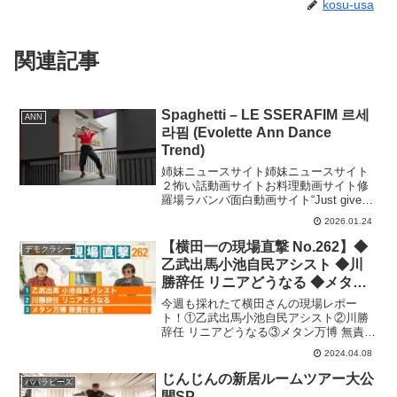
kosu-usa
関連記事
Spaghetti – LE SSERAFIM 르세
ANN
라핌 (Evolette Ann Dance
Trend)
姉妹ニュースサイト姉妹ニュースサイト
２怖い話動画サイトお料理動画サイト修
羅場ラバンバ面白動画サイト“Just give
up anyway, eat it up” — this dance is a
2026.01.24
reminder that life c...
【横田一の現場直撃 No.262】◆
デモクラシー
乙武出馬小池自民アシスト ◆川
勝辞任 リニアどうなる ◆メタン
万博 無責任自見 20240408
今週も採れたて横田さんの現場レポー
ト！①乙武出馬小池自民アシスト②川勝
辞任 リニアどうなる③メタン万博 無責任
自見2024年4月8日 生配信横田一の現場
2024.04.08
直撃200回記念 手ぬぐい発売サイトはこ
ちら！........................
じんじんの新居ルームツアー大公
パパラピーズ
開SP