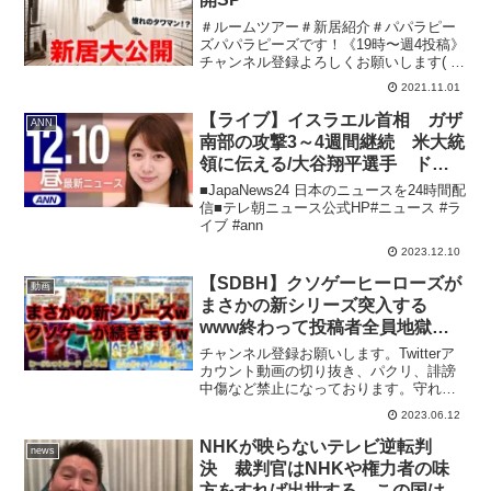
＃ルームツアー＃新居紹介＃パパラピー
ズパパラピーズです！《19時〜週4投稿》
チャンネル登録よろしくお願いします( ＾
∀＾)タナカガブランドGAB GAB じんじ
2021.11.01
んブランド JINCL 文化放送
「CultureZ」 毎週木曜メインパーソナ
【ライブ】イスラエル首相 ガザ
ANN
リテ...
南部の攻撃3～4週間継続 米大統
領に伝える/大谷翔平選手 ドジ
ャースと契約 MLB史上最高額の
■JapaNews24 日本のニュースを24時間配
10年約1015億円 など 昼ニュース
信■テレ朝ニュース公式HP#ニュース #ラ
イブ #ann
まとめ 最新情報を厳選してお届
け
2023.12.10
【SDBH】クソゲーヒーローズが
動画
まさかの新シリーズ突入する
www終わって投稿者全員地獄見
るのはないのかwww【スーパー
チャンネル登録お願いします。Twitterア
ドラゴンボールヒーローズ サー
カウント動画の切り抜き、パクリ、誹謗
中傷など禁止になっております。守れな
ビス終了】
い方は残念ですが、訴えさせていただき
2023.06.12
ます。ビッグバンミッション最新情報ー
ーーーーーーーーーーー【SDBH】遂に1
NHKが映らないテレビ逆転判
news
プレイ200...
決 裁判官はNHKや権力者の味
方をすれば出世する。この国は法