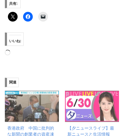
共有:
いいね:
読
み
込
み
関連
中…
香港政府 中国に批判的
【夕ニュースライブ】最
な新聞の創業者の資産凍
新ニュースと生活情報