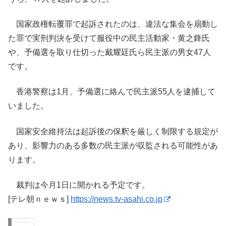
国家政権転覆罪で起訴されたのは、違法な集会を扇動し
た罪で実刑判決を受けて服役中の民主活動家・黄之鋒氏
や、予備選を取り仕切った戴耀廷氏ら民主派の男女47人
です。
香港警察は1月、予備選に絡んで民主派55人を逮捕して
いました。
国家安全維持法は起訴後の保釈を厳しく制限する規定が
あり、影響力のある多数の民主派が収監される可能性があ
ります。
裁判は今月1日に開かれる予定です。
[テレ朝ｎｅｗｓ]
https://news.tv-asahi.co.jp