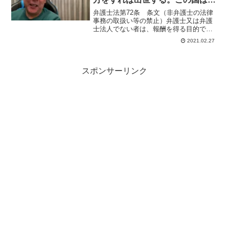
治国家ではない！
弁護士法第72条 条文（非弁護士の法律
事務の取扱い等の禁止）弁護士又は弁護
士法人でない者は、報酬を得る目的で訴
訟事件、非訟事件及び審査請求、異議申
2021.02.27
立て、再審査請求等行政庁に対する不服
申立事件その他一般の法律事件に関して
鑑定、代理、仲裁若しく...
スポンサーリンク