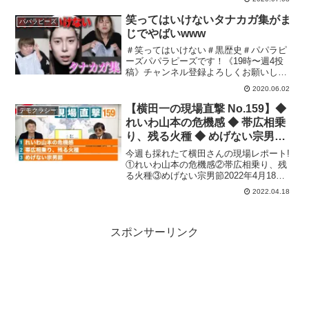
いる証拠記事→NHK集金で得た個人情報
使って窃盗、元社長に有罪判決懲役3年執
笑ってはいけないタナカガ集がま
パパラピーズ
行猶予5年NHK受...
じでやばいwww
＃笑ってはいけない＃黒歴史＃パパラピ
ーズパパラピーズです！《19時〜週4投
稿》チャンネル登録よろしくお願いしま
す( ＾∀＾)サブチャンネル↓↓【パパラピー
2020.06.02
ズの秘密基地】~じんじん~【Twitter】
【Instagram】~タナカガ~【Twi...
【横田一の現場直撃 No.159】◆
デモクラシー
れいわ山本の危機感 ◆ 帯広相乗
り、残る火種 ◆ めげない宗男
節 20220418
今週も採れたて横田さんの現場レポート!
①れいわ山本の危機感②帯広相乗り、残
る火種③めげない宗男節2022年4月18
日 生配信..............................◆デモク
2022.04.18
ラシータイムスへの寄付のお願い◆・三
菱UFJ銀行...
スポンサーリンク