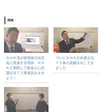
み
込
み
関連
中…
ＮＨＫ党が割増金の法定
ついにＮＨＫが弁護士法
化に賛成する理由 ＮＨ
７２条の見解を出してき
Ｋと契約して集金人に弁
ました
護士法７２条違反をさせ
よう！