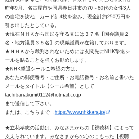
昨年9月、名古屋市や同県春日井市の70～80代の女性3人
の自宅を訪ね、カード計4枚を盗み、現金計約250万円を
引き出したとしている。
★現在ＮＨＫから国民を守る党には３７名【国会議員２
名・地方議員３５名】の現職議員が在籍しております。
★ＮＨＫから裁判されないためには玄関先にNHK撃退シ
ールを貼ることを強くお勧めします。
★NHK撃退シールご希望の方は、
あなたの郵便番号・ご住所・お電話番号・お名前と書いた
メールをタイトル【シール希望】として
tachibanakumi0112@hotmail.co.jp
まで送信して下さい。
または、こちらまで→
https://www.nhkkara.jp/
★立花孝志の活動は、みなさまからの【視聴料】によって
支えられています。みなさまからの心のこもった【視聴