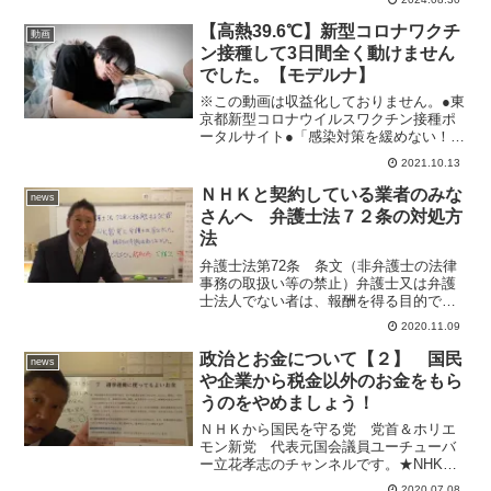
は、世田谷区の昭和女子大学付属昭和中
学校・高等学校で不審者が校舎内に侵入
【高熱39.6℃】新型コロナワクチ
動画
した想定で行われました。 ...
ン接種して3日間全く動けません
でした。【モデルナ】
※この動画は収益化しておりません。●東
京都新型コロナウイルスワクチン接種ポ
ータルサイト●「感染対策を緩めない！」
ポータルサイトーーーーー動画を楽しん
2021.10.13
でいただけたらぜひ【高評価】【コメン
ト】【チャンネル登録】をよろしくお願
ＮＨＫと契約している業者のみな
news
いします！よかったら...
さんへ 弁護士法７２条の対処方
法
弁護士法第72条 条文（非弁護士の法律
事務の取扱い等の禁止）弁護士又は弁護
士法人でない者は、報酬を得る目的で訴
訟事件、非訟事件及び審査請求、異議申
2020.11.09
立て、再審査請求等行政庁に対する不服
申立事件その他一般の法律事件に関して
政治とお金について【２】 国民
news
鑑定、代理、仲裁若しく...
や企業から税金以外のお金をもら
うのをやめましょう！
ＮＨＫから国民を守る党 党首＆ホリエ
モン新党 代表元国会議員ユーチューバ
ー立花孝志のチャンネルです。★NHKが
反社会的勢力と連携して特殊詐欺をして
2020.07.08