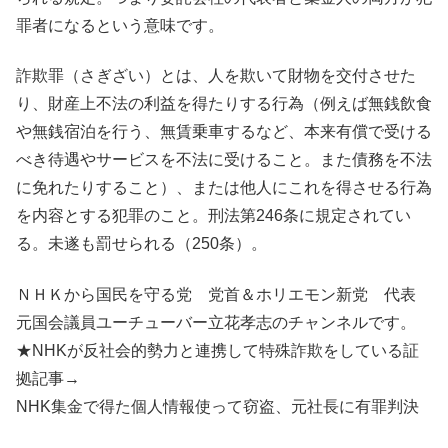
罪者になるという意味です。
詐欺罪（さぎざい）とは、人を欺いて財物を交付させた
り、財産上不法の利益を得たりする行為（例えば無銭飲食
や無銭宿泊を行う、無賃乗車するなど、本来有償で受ける
べき待遇やサービスを不法に受けること。また債務を不法
に免れたりすること）、または他人にこれを得させる行為
を内容とする犯罪のこと。刑法第246条に規定されてい
る。未遂も罰せられる（250条）。
ＮＨＫから国民を守る党 党首＆ホリエモン新党 代表
元国会議員ユーチューバー立花孝志のチャンネルです。
★NHKが反社会的勢力と連携して特殊詐欺をしている証
拠記事→
NHK集金で得た個人情報使って窃盗、元社長に有罪判決