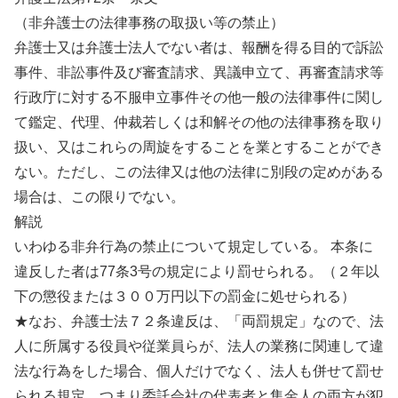
（非弁護士の法律事務の取扱い等の禁止）
弁護士又は弁護士法人でない者は、報酬を得る目的で訴訟
事件、非訟事件及び審査請求、異議申立て、再審査請求等
行政庁に対する不服申立事件その他一般の法律事件に関し
て鑑定、代理、仲裁若しくは和解その他の法律事務を取り
扱い、又はこれらの周旋をすることを業とすることができ
ない。ただし、この法律又は他の法律に別段の定めがある
場合は、この限りでない。
解説
いわゆる非弁行為の禁止について規定している。 本条に
違反した者は77条3号の規定により罰せられる。（２年以
下の懲役または３００万円以下の罰金に処せられる）
★なお、弁護士法７２条違反は、「両罰規定」なので、法
人に所属する役員や従業員らが、法人の業務に関連して違
法な行為をした場合、個人だけでなく、法人も併せて罰せ
られる規定。つまり委託会社の代表者と集金人の両方が犯