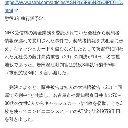
https://www.asahi.com/articles/ASN2G5F96N2GOIPE01D.
html
懲役3年執行猶予5年
NHK受信料の集金業務を委託されていた会社から契約者
情報が漏れて悪用された事件で、契約者情報を共犯者に伝
え、キャッシュカードを盗むなどしたとして窃盗罪に問わ
れた元社長の藤井亮佑被告（29）の判決が14日、名古屋
地裁であった。岩田澄江裁判官は懲役3年執行猶予5年
（求刑懲役3年）を言い渡した。
判決によると、藤井被告は知人の大浦悟被告（21）=同
罪で公判中=と共謀し、名古屋市や愛知県春日井市の70～
80代の女性3人からキャッシュカード計4枚を窃取。うち3
枚を使ってコンビニエンスストアのATMで計249万9千円
を引き出した。