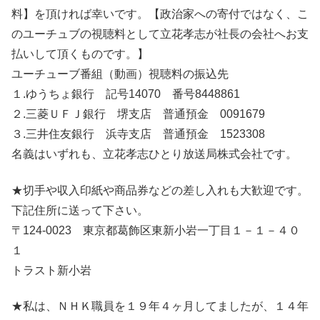
料】を頂ければ幸いです。【政治家への寄付ではなく、こ
のユーチュブの視聴料として立花孝志が社長の会社へお支
払いして頂くものです。】
ユーチューブ番組（動画）視聴料の振込先
１.ゆうちょ銀行 記号14070 番号8448861
２.三菱ＵＦＪ銀行 堺支店 普通預金 0091679
３.三井住友銀行 浜寺支店 普通預金 1523308
名義はいずれも、立花孝志ひとり放送局株式会社です。
★切手や収入印紙や商品券などの差し入れも大歓迎です。
下記住所に送って下さい。
〒124-0023 東京都葛飾区東新小岩一丁目１－１－４０
１
トラスト新小岩
★私は、ＮＨＫ職員を１９年４ヶ月してましたが、１４年