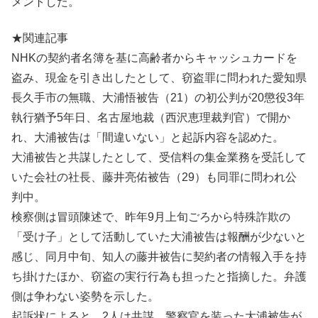
メントした。
★関連記事
NHKの契約者名簿を基に高齢者からキャッシュカードを
盗み、現金を引き出したとして、窃盗罪に問われた愛知県
長久手市の無職、大浦悟被告（21）の初公判が20懲役3年
執行猶予5年日、名古屋地裁（西沢恵理裁判官）で開か
れ、大浦被告は「間違いない」と起訴内容を認めた。
大浦被告と共謀したとして、受信料の集金業務を受託して
いた会社の社長、藤井亮佑被告（29）も同罪に問われ公
判中。
検察側は冒頭陳述で、昨年9月上旬ごろから特殊詐欺の
「受け子」として活動していた大浦被告は報酬が少ないと
感じ、同月中旬、知人の藤井被告に契約者の情報入手を持
ち掛けたほか、窃盗の実行行為も担ったと指摘した。弁護
側は争わない姿勢を示した。
起訴状によると、2人は共謀、警察官を装った大浦被告が