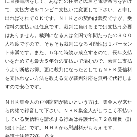
に直接電話をして、あなたの住所と氏名と電話番号を告げ
て、支払方法をコンビニ支払いに変更して下さい。と申し
出ればそれでＯＫです。ＮＨＫとの契約は義務ですが、受
信料の支払いは任意です。裁判に負けるまでは支払う必要
はありません。裁判になる人は全国で年間たったの８００
人程度ですので、そもそも裁判になる可能性は１パーセン
ト未満です。また、５年で時効が成立するので、長年支払
いをためても最大５年分の支払いで済むので、素直に支払
うより断然お得。更に裁判になったとしてもＮＨＫ受信料
を支払わない方法を教える党が裁判対応を無料で代行しま
すので安心です。
ＮＨＫ集金人の戸別訪問が怖いという方は、集金人が来た
ら内緒で録音して下さい。ＮＨＫ集金人がしつこく不払い
している受信料を請求する行為は弁護士法７２条違反（詳
細は下記）です。ＮＨＫから慰謝料がもらえます。
弁護士法第72条 条文