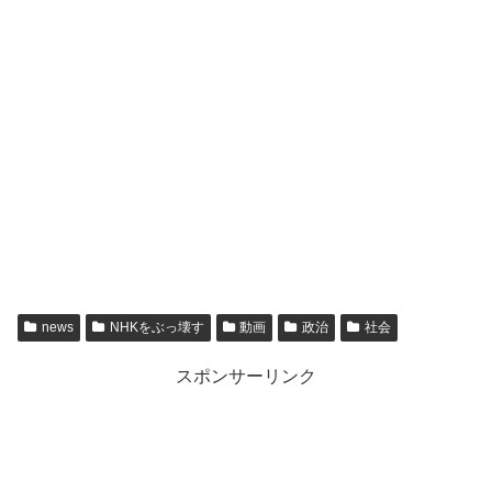
news
NHKをぶっ壊す
動画
政治
社会
スポンサーリンク