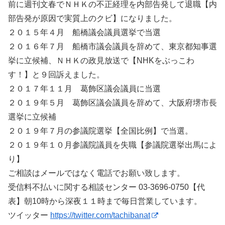
前に週刊文春でＮＨＫの不正経理を内部告発して退職【内
部告発が原因で実質上のクビ】になりました。
２０１５年４月 船橋議会議員選挙で当選
２０１６年７月 船橋市議会議員を辞めて、東京都知事選
挙に立候補、ＮＨＫの政見放送で【NHKをぶっこわ
す！】と９回訴えました。
２０１７年１１月 葛飾区議会議員に当選
２０１９年５月 葛飾区議会議員を辞めて、大阪府堺市長
選挙に立候補
２０１９年７月の参議院選挙【全国比例】で当選。
２０１９年１０月参議院議員を失職【参議院選挙出馬によ
り】
ご相談はメールではなく電話でお願い致します。
受信料不払いに関する相談センター 03-3696-0750【代
表】朝10時から深夜１１時まで毎日営業しています。
ツイッター
https://twitter.com/tachibanat