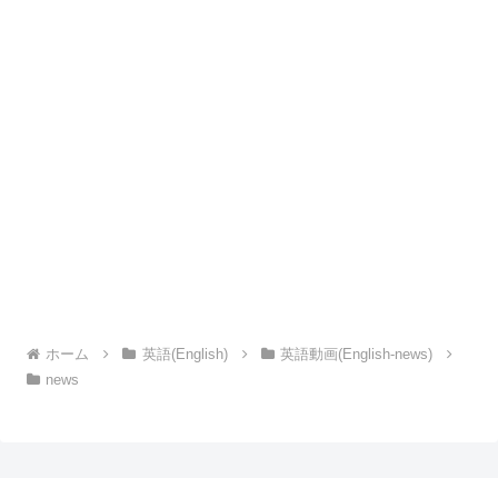
ホーム
英語(English)
英語動画(English-news)
news