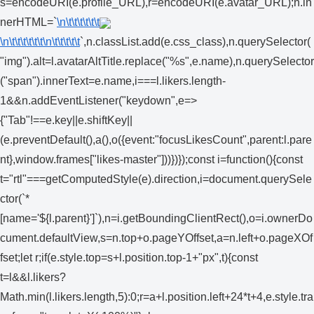
s=encodeURI(e.profile_URL),r=encodeURI(e.avatar_URL);n.in
nerHTML=`
\n\t\t\t\t\t\t
\n\t\t\t\t\t\t
\n\t\t\t\t\t
`,n.classList.add(e.css_class),n.querySelector(
"img").alt=l.avatarAltTitle.replace("%s",e.name),n.querySelector
("span").innerText=e.name,i===l.likers.length-
1&&n.addEventListener("keydown",e=>
{"Tab"!==e.key||e.shiftKey||
(e.preventDefault(),a(),o({event:"focusLikesCount",parent:l.pare
nt},window.frames["likes-master"]))})});const i=function(){const
t="rtl"===getComputedStyle(e).direction,i=document.querySele
ctor(`*
[name='${l.parent}']`),n=i.getBoundingClientRect(),o=i.ownerDo
cument.defaultView,s=n.top+o.pageYOffset,a=n.left+o.pageXOf
fset;let r;if(e.style.top=s+l.position.top-1+"px",t){const
t=l&&l.likers?
Math.min(l.likers.length,5):0;r=a+l.position.left+24*t+4,e.style.tra