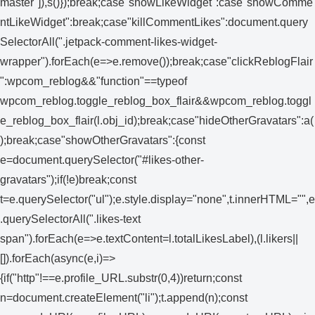
master"]),s()});break;case"showLikeWidget":case"showComme
ntLikeWidget":break;case"killCommentLikes":document.query
SelectorAll(".jetpack-comment-likes-widget-
wrapper").forEach(e=>e.remove());break;case"clickReblogFlair
":wpcom_reblog&&"function"==typeof
wpcom_reblog.toggle_reblog_box_flair&&wpcom_reblog.toggl
e_reblog_box_flair(l.obj_id);break;case"hideOtherGravatars":a(
);break;case"showOtherGravatars":{const
e=document.querySelector("#likes-other-
gravatars");if(!e)break;const
t=e.querySelector("ul");e.style.display="none",t.innerHTML="",e
.querySelectorAll(".likes-text
span").forEach(e=>e.textContent=l.totalLikesLabel),(l.likers||
[]).forEach(async(e,i)=>
{if("http"!==e.profile_URL.substr(0,4))return;const
n=document.createElement("li");t.append(n);const