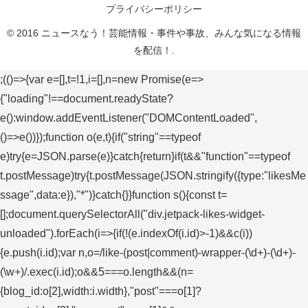
プライバシーポリシー
© 2016 ニュースなう！芸能情報・事件や事故、みんな気になる情報
を配信！.
;(()=>{var e=[],t=!1,i=[],n=new Promise(e=>
{"loading"!==document.readyState?
e():window.addEventListener("DOMContentLoaded",
()=>e())});function o(e,t){if("string"==typeof
e)try{e=JSON.parse(e)}catch{return}if(t&&"function"==typeof
t.postMessage)try{t.postMessage(JSON.stringify({type:"likesMe
ssage",data:e}),"*")}catch{}}function s(){const t=
[];document.querySelectorAll("div.jetpack-likes-widget-
unloaded").forEach(i=>{if(!(e.indexOf(i.id)>-1)&&c(i))
{e.push(i.id);var n,o=/like-(post|comment)-wrapper-(\d+)-(\d+)-
(\w+)/.exec(i.id);o&&5===o.length&&(n=
{blog_id:o[2],width:i.width},"post"===o[1]?