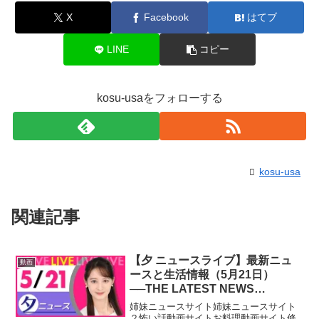
X
Facebook
はてブ
LINE
コピー
kosu-usaをフォローする
kosu-usa
関連記事
【夕 ニュースライブ】最新ニュ
動画
ースと生活情報（5月21日）
──THE LATEST NEWS
SUMMARY（日テレNEWS
姉妹ニュースサイト姉妹ニュースサイト
LIVE）
２怖い話動画サイトお料理動画サイト修