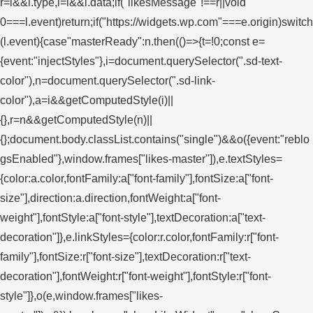
r=i&&i.type,l=i&&i.data;if("likesMessage"!==r||void
0===l.event)return;if("https://widgets.wp.com"===e.origin)switch
(l.event){case"masterReady":n.then(()=>{t=!0;const e=
{event:"injectStyles"},i=document.querySelector(".sd-text-
color"),n=document.querySelector(".sd-link-
color"),a=i&&getComputedStyle(i)||
{},r=n&&getComputedStyle(n)||
{};document.body.classList.contains("single")&&o({event:"reblo
gsEnabled"},window.frames["likes-master"]),e.textStyles=
{color:a.color,fontFamily:a["font-family"],fontSize:a["font-
size"],direction:a.direction,fontWeight:a["font-
weight"],fontStyle:a["font-style"],textDecoration:a["text-
decoration"]},e.linkStyles={color:r.color,fontFamily:r["font-
family"],fontSize:r["font-size"],textDecoration:r["text-
decoration"],fontWeight:r["font-weight"],fontStyle:r["font-
style"]},o(e,window.frames["likes-