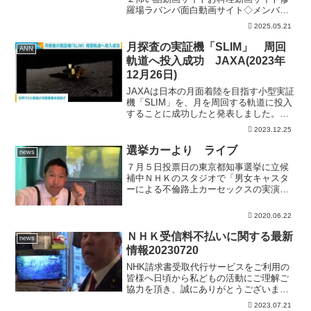
羅場ラバンバ面白動画サイト◇メンバー
シップ「日テレNEWSクラブ」始まりま
2025.05.21
した月額290円で所属歴に応じ色が変化し
ステータスアップしていくバッジ特典
月探査の実証機「SLIM」 周回
ANN
や、ライブ配信のチャ...
軌道へ投入成功 JAXA(2023年
12月26日)
JAXAは日本の月面着陸を目指す小型実証
機「SLIM」を、月を周回する軌道に投入
することに成功したと発表しました。
JAXA（宇宙航空研究開発機構）によりま
2023.12.25
すと、「SLIM」は日本時間25日午後4時
51分にエンジン噴射によって進路を修正
選挙カーより ライブ
news
しま...
７月５日投票日の東京都知事選挙に立候
補中ＮＨＫのスタジオで「男女キャスタ
ーによる不倫路上カーセックスの実演を
してきました。」放送は６月２９日月曜
日２２時４２分から４９分です。ＮＨＫ
2020.06.22
から国民を守る党 党首＆ホリエモン新
党 代表元国会議員ユーチ...
ＮＨＫ受信料不払いに関する最新
news
情報20230720
NHK請求書受取代行サービスをご利用の
皆様へ日頃から私どもの活動にご理解ご
協力を頂き、誠にありがとうございま
す。さて、掲題の受取代行サービスは、
2023.07.21