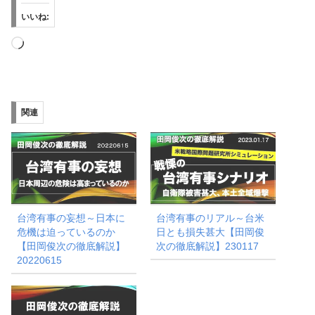
いいね:
読
み
込
み
関連
中…
台湾有事の妄想～日本に
台湾有事のリアル～台米
危機は迫っているのか
日とも損失甚大【田岡俊
【田岡俊次の徹底解説】
次の徹底解説】230117
20220615