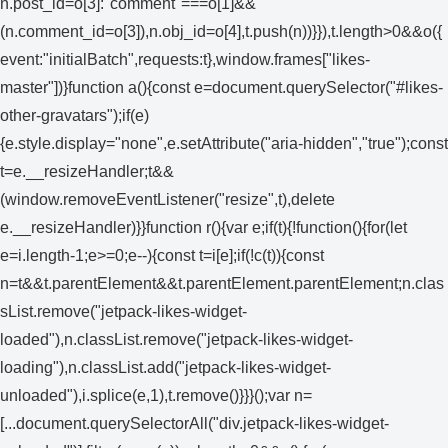
n.post_id=o[3]:"comment"===o[1]&&
(n.comment_id=o[3]),n.obj_id=o[4],t.push(n))}}),t.length>0&&o({
event:"initialBatch",requests:t},window.frames["likes-
master"])}function a(){const e=document.querySelector("#likes-
other-gravatars");if(e)
{e.style.display="none",e.setAttribute("aria-hidden","true");const
t=e.__resizeHandler;t&&
(window.removeEventListener("resize",t),delete
e.__resizeHandler)}}function r(){var e;if(t){!function(){for(let
e=i.length-1;e>=0;e--){const t=i[e];if(!c(t)){const
n=t&&t.parentElement&&t.parentElement.parentElement;n.clas
sList.remove("jetpack-likes-widget-
loaded"),n.classList.remove("jetpack-likes-widget-
loading"),n.classList.add("jetpack-likes-widget-
unloaded"),i.splice(e,1),t.remove()}}}();var n=
[...document.querySelectorAll("div.jetpack-likes-widget-