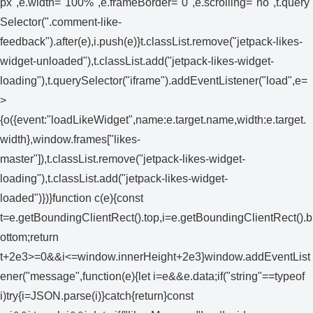
px",e.width="100%",e.frameBorder="0",e.scrolling="no",t.query
Selector(".comment-like-
feedback").after(e),i.push(e)}t.classList.remove("jetpack-likes-
widget-unloaded"),t.classList.add("jetpack-likes-widget-
loading"),t.querySelector("iframe").addEventListener("load",e=
>
{o({event:"loadLikeWidget",name:e.target.name,width:e.target.
width},window.frames["likes-
master"]),t.classList.remove("jetpack-likes-widget-
loading"),t.classList.add("jetpack-likes-widget-
loaded")})}function c(e){const
t=e.getBoundingClientRect().top,i=e.getBoundingClientRect().b
ottom;return
t+2e3>=0&&i<=window.innerHeight+2e3}window.addEventList
ener("message",function(e){let i=e&&e.data;if("string"==typeof
i)try{i=JSON.parse(i)}catch{return}const