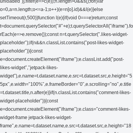
unloaded")].filter(e=>c(e));n.length>0&&s();for(var
o=0,a=n.length;o<=a-1;o++)(e=n[o].id)&&l(e)}else
setTimeout(r,500)}function l(e){if(void 0===e)return;const
t=document.querySelector("#"+e);t.querySelectorAll("iframe").fo
rEach(e=>e.remove());const n=t.querySelector(".likes-widget-
placeholder");if(n&&n.classList.contains("post-likes-widget-
placeholder")){const
e=document.createElement("iframe");e.classList.add("post-
likes-widget","jetpack-likes-
widget"),e.name=t.dataset.name,e.src=t.dataset.src,e.height="5
5px",e.width="100%",e.frameBorder="0",e.scrolling="no",e.title
=t.dataset.title,n.after(e)}if(n.classList.contains("comment-likes-
widget-placeholder")){const
e=document.createElement("iframe");e.class="comment-likes-
widget-frame jetpack-likes-widget-
frame",e.name=t.dataset.name,e.src=t.dataset.src,e.height="18