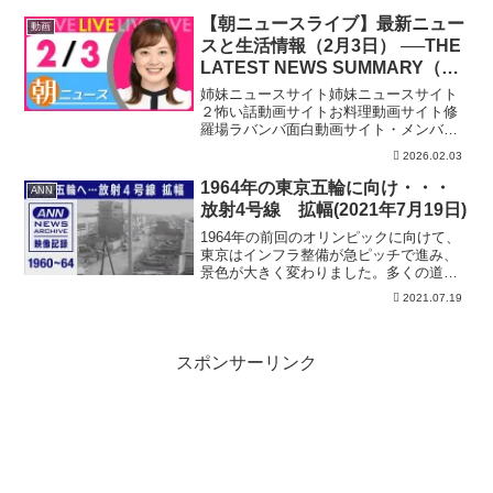
皆様からは一切料金を頂いてはおりませ
んが、この業務を司法書士法人永田町事
【朝ニュースライブ】最新ニュー
動画
務所に委託し、NHK党が...
スと生活情報（2月3日） ──THE
LATEST NEWS SUMMARY（日
テレNEWS LIVE）
姉妹ニュースサイト姉妹ニュースサイト
２怖い話動画サイトお料理動画サイト修
羅場ラバンバ面白動画サイト・メンバー
シップ「日テレNEWSクラブ」始まりま
2026.02.03
した月額290円で所属歴に応じ色が変化し
ステータスアップしていくバッジ特典
1964年の東京五輪に向け・・・
ANN
や、ライブ配信のチャ...
放射4号線 拡幅(2021年7月19日)
1964年の前回のオリンピックに向けて、
東京はインフラ整備が急ピッチで進み、
景色が大きく変わりました。多くの道
路、鉄道、建造物などが生まれた当時の
2021.07.19
映像を、シリーズで公開します。＝＝＝
＝＝＝＝オリンピック関連の道路整備で
放射4号線（国道246...
スポンサーリンク