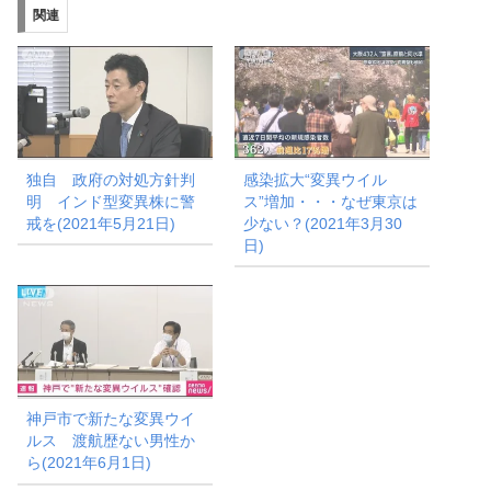
み
関連
中…
独自 政府の対処方針判
感染拡大“変異ウイル
明 インド型変異株に警
ス”増加・・・なぜ東京は
戒を(2021年5月21日)
少ない？(2021年3月30
日)
神戸市で新たな変異ウイ
ルス 渡航歴ない男性か
ら(2021年6月1日)