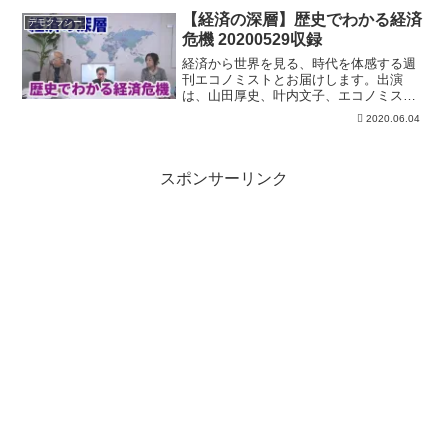
→2020/1/20 10:25 (2020/1/...
【経済の深層】歴史でわかる経済
デモクラシー
危機 20200529収録
経済から世界を見る、時代を体感する週
刊エコノミストとお届けします。出演
は、山田厚史、叶内文子、エコノミスト
編集長藤枝克治と編集部のメンバー。特
2020.06.04
集歴史でわかる経済危機週刊エコノミス
トonline ご購読はこちらからデモクラシ
ータイムス
スポンサーリンク