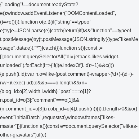
{"loading"!==document.readyState?
e():window.addEventListener("DOMContentLoaded",
()=>e())});function o(e,t){if("string"==typeof
e)try{e=JSON.parse(e)}catch{return}if(t&&"function"==typeof
t.postMessage)try{t.postMessage(JSON.stringify({type:"likesMe
ssage",data:e}),"*")}catch{}}function s(){const t=
[];document.querySelectorAll("div.jetpack-likes-widget-
unloaded").forEach(i=>{if(!(e.indexOf(i.id)>-1)&&c(i))
{e.push(i.id);var n,o=/like-(post|comment)-wrapper-(\d+)-(\d+)-
(\w+)/.exec(i.id);o&&5===o.length&&(n=
{blog_id:o[2],width:i.width},"post"===o[1]?
n.post_id=o[3]:"comment"===o[1]&&
(n.comment_id=o[3]),n.obj_id=o[4],t.push(n))}}),t.length>0&&o({
event:"initialBatch",requests:t},window.frames["likes-
master"])}function a(){const e=document.querySelector("#likes-
other-gravatars");if(e)