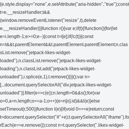
{e.style.display="none",e.setAttribute("aria-hidden","true");const
t=e.__resizeHandler;t&&
(window.removeEventListener("resize",t),delete
e.__resizeHandler)}}function r(){var e;if(t){!function(){for(let
e=i.length-1;e>=0;e--){const t=i[e];if(!c(t)){const
n=t&&t.parentElement&&t.parentElement.parentElement;n.clas
sList.remove("jetpack-likes-widget-
loaded"),n.classList.remove("jetpack-likes-widget-
loading"),n.classList.add("jetpack-likes-widget-
unloaded"),i.splice(e,1),t.remove()}}}();var n=
[...document.querySelectorAll("div.jetpack-likes-widget-
unloaded")].filter(e=>c(e));n.length>0&&s();for(var
o=0,a=n.length;o<=a-1;o++)(e=n[o].id)&&l(e)}else
setTimeout(r,500)}function l(e){if(void 0===e)return;const
t=document.querySelector("#"+e);t.querySelectorAll("iframe").fo
rEach(e=>e.remove());const n=t.querySelector(".likes-widget-