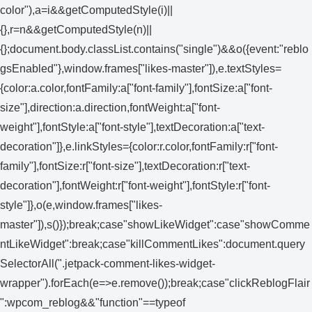
color"),a=i&&getComputedStyle(i)||
{},r=n&&getComputedStyle(n)||
{};document.body.classList.contains("single")&&o({event:"reblo
gsEnabled"},window.frames["likes-master"]),e.textStyles=
{color:a.color,fontFamily:a["font-family"],fontSize:a["font-
size"],direction:a.direction,fontWeight:a["font-
weight"],fontStyle:a["font-style"],textDecoration:a["text-
decoration"]},e.linkStyles={color:r.color,fontFamily:r["font-
family"],fontSize:r["font-size"],textDecoration:r["text-
decoration"],fontWeight:r["font-weight"],fontStyle:r["font-
style"]},o(e,window.frames["likes-
master"]),s()});break;case"showLikeWidget":case"showComme
ntLikeWidget":break;case"killCommentLikes":document.query
SelectorAll(".jetpack-comment-likes-widget-
wrapper").forEach(e=>e.remove());break;case"clickReblogFlair
":wpcom_reblog&&"function"==typeof