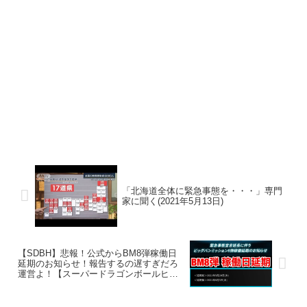
「北海道全体に緊急事態を・・・」専門
家に聞く(2021年5月13日)
【SDBH】悲報！公式からBM8弾稼働日
延期のお知らせ！報告するの遅すぎだろ
運営よ！【スーパードラゴンボールヒー
ローズ ビッグバンミッション8弾】