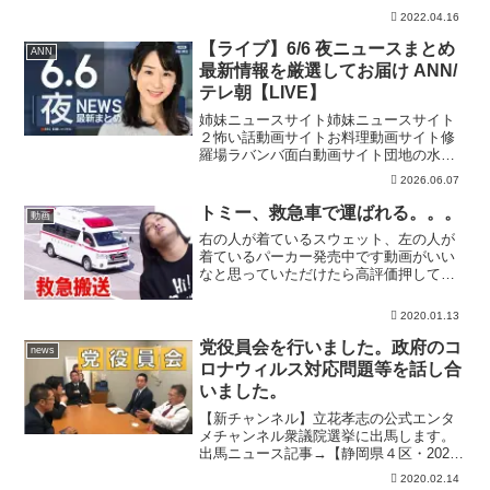
意喚起！UGM1弾初日レンコでSEC抜き
2022.04.16
取るクズすぎる店員がいるみたいだ
ぞ！！【スーパードラゴンボールヒーロ
【ライブ】6/6 夜ニュースまとめ
ANN
ーズ ウルトラ...
最新情報を厳選してお届け ANN/
テレ朝【LIVE】
姉妹ニュースサイト姉妹ニュースサイト
２怖い話動画サイトお料理動画サイト修
羅場ラバンバ面白動画サイト団地の水道
管から“10m”水柱 水道管近くにはバルブ
2026.06.07
が落ちていた栃木・上三川町の強盗殺人
事件 実行役の少年3人を強盗殺人未遂容
トミー、救急車で運ばれる。。。
動画
疑で再逮捕“蒸し...
右の人が着ているスウェット、左の人が
着ているパーカー発売中です動画がいい
なと思っていただけたら高評価押してく
ださい！再生数よりもこちらを参考にし
て動画を作りたい！！そして少しでも面
2020.01.13
白いなと思っていただけたらぜひ【チャ
ンネル登録】お願いします...
党役員会を行いました。政府のコ
news
ロナウィルス対応問題等を話し合
いました。
【新チャンネル】立花孝志の公式エンタ
メチャンネル衆議院選挙に出馬します。
出馬ニュース記事→【静岡県４区・2020
年4月26日投票日】★NHKが反社会的勢力
2020.02.14
と連携して特殊詐欺をしている証拠記事