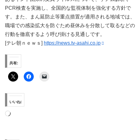
PCR検査を実施し、全国的な監視体制を強化する方針で
す。また、まん延防止等重点措置が適用される地域では、
職場での感染拡大を防ぐため昼休みを分散して取るなどの
行動を徹底するよう呼び掛ける見通しです。
[テレ朝ｎｅｗｓ]
https://news.tv-asahi.co.jp
共有:
いいね:
読
み
込