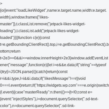
>
{o({event:"loadLikeWidget",name:e.target.name,width:e.target.
width},window.frames["likes-
master"]),t.classList.remove("jetpack-likes-widget-
loading"),t.classList.add("jetpack-likes-widget-
loaded")})}function c(e){const
t=e.getBoundingClientRect().top,i=e.getBoundingClientRect().b
ottom;return
t+2e3>=0&&i<=window.innerHeight+2e3}window.addEventList
ener("message",function(e){let i=e&&e.data;if("string"==typeof
i)try{i=JSON.parse(i)}catch{return}const
r=i&&i.type,l=i&&i.data;if("likesMessage"!==r||void
0===l.event)return;if("https://widgets.wp.com"===e.origin)switch
(l.event){case"masterReady":n.then(()=>{t=!0;const e=
{event:"injectStyles"},i=document.querySelector(".sd-text-
color"),n=document.querySelector(".sd-link-