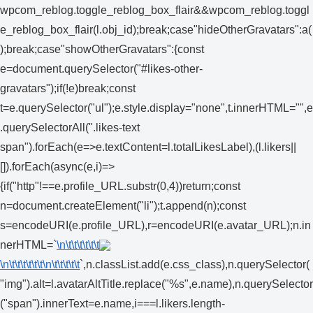
wpcom_reblog.toggle_reblog_box_flair&&wpcom_reblog.toggl
e_reblog_box_flair(l.obj_id);break;case"hideOtherGravatars":a(
);break;case"showOtherGravatars":{const
e=document.querySelector("#likes-other-
gravatars");if(!e)break;const
t=e.querySelector("ul");e.style.display="none",t.innerHTML="",e
.querySelectorAll(".likes-text
span").forEach(e=>e.textContent=l.totalLikesLabel),(l.likers||
[]).forEach(async(e,i)=>
{if("http"!==e.profile_URL.substr(0,4))return;const
n=document.createElement("li");t.append(n);const
s=encodeURI(e.profile_URL),r=encodeURI(e.avatar_URL);n.in
nerHTML=`
\n\t\t\t\t\t\t
\n\t\t\t\t\t\t
\n\t\t\t\t\t
`,n.classList.add(e.css_class),n.querySelector(
"img").alt=l.avatarAltTitle.replace("%s",e.name),n.querySelector
("span").innerText=e.name,i===l.likers.length-