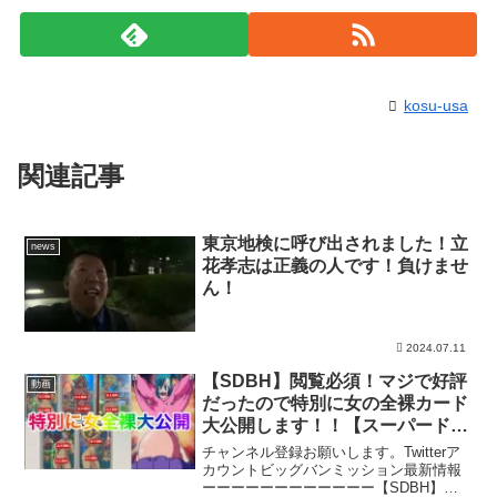
kosu-usa
関連記事
東京地検に呼び出されました！立
news
花孝志は正義の人です！負けませ
ん！
2024.07.11
【SDBH】閲覧必須！マジで好評
動画
だったので特別に女の全裸カード
大公開します！！【スーパードラ
ゴンボールヒーローズ セクシー
チャンネル登録お願いします。Twitterア
カード】
カウントビッグバンミッション最新情報
ーーーーーーーーーーーー【SDBH】注