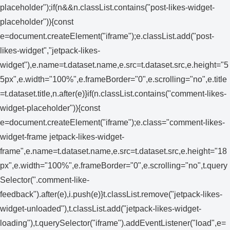
placeholder");if(n&&n.classList.contains("post-likes-widget-
placeholder")){const
e=document.createElement("iframe");e.classList.add("post-
likes-widget","jetpack-likes-
widget"),e.name=t.dataset.name,e.src=t.dataset.src,e.height="5
5px",e.width="100%",e.frameBorder="0",e.scrolling="no",e.title
=t.dataset.title,n.after(e)}if(n.classList.contains("comment-likes-
widget-placeholder")){const
e=document.createElement("iframe");e.class="comment-likes-
widget-frame jetpack-likes-widget-
frame",e.name=t.dataset.name,e.src=t.dataset.src,e.height="18
px",e.width="100%",e.frameBorder="0",e.scrolling="no",t.query
Selector(".comment-like-
feedback").after(e),i.push(e)}t.classList.remove("jetpack-likes-
widget-unloaded"),t.classList.add("jetpack-likes-widget-
loading"),t.querySelector("iframe").addEventListener("load",e=