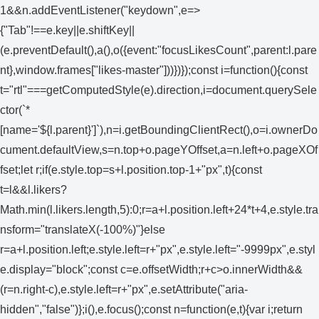
1&&n.addEventListener("keydown",e=>
{"Tab"!==e.key||e.shiftKey||
(e.preventDefault(),a(),o({event:"focusLikesCount",parent:l.pare
nt},window.frames["likes-master"]))})});const i=function(){const
t="rtl"===getComputedStyle(e).direction,i=document.querySele
ctor(`*
[name='${l.parent}']`),n=i.getBoundingClientRect(),o=i.ownerDo
cument.defaultView,s=n.top+o.pageYOffset,a=n.left+o.pageXOf
fset;let r;if(e.style.top=s+l.position.top-1+"px",t){const
t=l&&l.likers?
Math.min(l.likers.length,5):0;r=a+l.position.left+24*t+4,e.style.tra
nsform="translateX(-100%)"}else
r=a+l.position.left;e.style.left=r+"px",e.style.left="-9999px",e.styl
e.display="block";const c=e.offsetWidth;r+c>o.innerWidth&&
(r=n.right-c),e.style.left=r+"px",e.setAttribute("aria-
hidden","false")};i(),e.focus();const n=function(e,t){var i;return