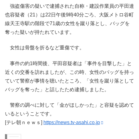
強盗傷害の疑いで逮捕された自称・建設作業員の平田達
也容疑者（21）は22日午後9時40分ごろ、大阪メトロ谷町
線天王寺駅の階段で71歳の女性を蹴り落とし、バッグを
奪った疑いが持たれています。
女性は骨盤を折るなど重傷です。
事件の約1時間後、平田容疑者は「事件を目撃した」と
近くの交番を訪れましたが、この時、女性のバッグを持っ
ていて警察が事情を聴いたところ、「女性を蹴り落として
バッグを奪った」と話したため逮捕しました。
警察の調べに対して「金がほしかった」と容疑を認めて
いるということです。
[テレ朝ｎｅｗｓ]
https://news.tv-asahi.co.jp