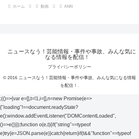
ホーム
動画
ANN
ニュースなう！芸能情報・事件や事故、みんな気に
なる情報を配信！
プライバシーポリシー
© 2016 ニュースなう！芸能情報・事件や事故、みんな気になる情報
を配信！.
;(()=>{var e=[],t=!1,i=[],n=new Promise(e=>
{"loading"!==document.readyState?
e():window.addEventListener("DOMContentLoaded",
()=>e())});function o(e,t){if("string"==typeof
e)try{e=JSON.parse(e)}catch{return}if(t&&"function"==typeof