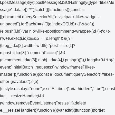
t.postMessage)try{t.postMessage(JSON.stringify({type:"likesMe
ssage",data:e}),"*")}catch{}}function s(){const t=
[];document.querySelectorAll("div.jetpack-likes-widget-
unloaded").forEach(i=>{if(!(e.indexOf(i.id)>-1)&&c(i))
{e.push(i.id);var n,o=/like-(post|comment)-wrapper-(\d+)-(\d+)-
(\w+)/.exec(i.id);o&&5===o.length&&(n=
{blog_id:o[2],width:i.width},"post"===o[1]?
n.post_id=o[3]:"comment"===o[1]&&
(n.comment_id=o[3]),n.obj_id=o[4],t.push(n))}}),t.length>0&&o({
event:"initialBatch",requests:t},window.frames["likes-
master"])}function a(){const e=document.querySelector("#likes-
other-gravatars");if(e)
{e.style.display="none",e.setAttribute("aria-hidden","true");const
t=e.__resizeHandler;t&&
(window.removeEventListener("resize",t),delete
e.__resizeHandler)}}function r(){var e;if(t){!function(){for(let