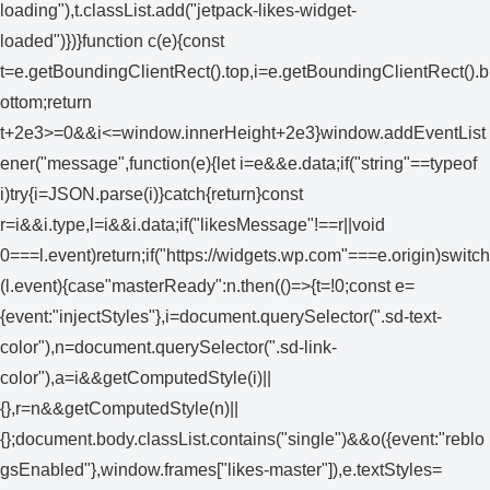
loading"),t.classList.add("jetpack-likes-widget-
loaded")})}function c(e){const
t=e.getBoundingClientRect().top,i=e.getBoundingClientRect().b
ottom;return
t+2e3>=0&&i<=window.innerHeight+2e3}window.addEventList
ener("message",function(e){let i=e&&e.data;if("string"==typeof
i)try{i=JSON.parse(i)}catch{return}const
r=i&&i.type,l=i&&i.data;if("likesMessage"!==r||void
0===l.event)return;if("https://widgets.wp.com"===e.origin)switch
(l.event){case"masterReady":n.then(()=>{t=!0;const e=
{event:"injectStyles"},i=document.querySelector(".sd-text-
color"),n=document.querySelector(".sd-link-
color"),a=i&&getComputedStyle(i)||
{},r=n&&getComputedStyle(n)||
{};document.body.classList.contains("single")&&o({event:"reblo
gsEnabled"},window.frames["likes-master"]),e.textStyles=