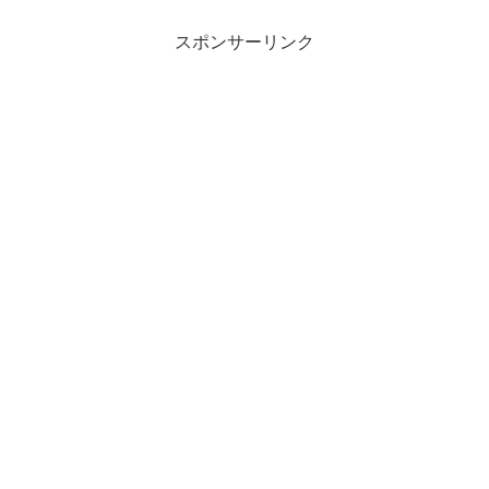
とガイド1人が帰って来ない」と地元の消
防団から警察に...
スポンサーリンク