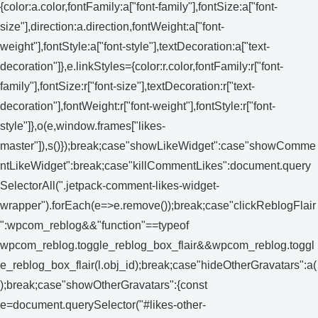
{color:a.color,fontFamily:a["font-family"],fontSize:a["font-
size"],direction:a.direction,fontWeight:a["font-
weight"],fontStyle:a["font-style"],textDecoration:a["text-
decoration"]},e.linkStyles={color:r.color,fontFamily:r["font-
family"],fontSize:r["font-size"],textDecoration:r["text-
decoration"],fontWeight:r["font-weight"],fontStyle:r["font-
style"]},o(e,window.frames["likes-
master"]),s()});break;case"showLikeWidget":case"showComme
ntLikeWidget":break;case"killCommentLikes":document.query
SelectorAll(".jetpack-comment-likes-widget-
wrapper").forEach(e=>e.remove());break;case"clickReblogFlair
":wpcom_reblog&&"function"==typeof
wpcom_reblog.toggle_reblog_box_flair&&wpcom_reblog.toggl
e_reblog_box_flair(l.obj_id);break;case"hideOtherGravatars":a(
);break;case"showOtherGravatars":{const
e=document.querySelector("#likes-other-