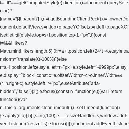
t="rtl"===getComputedStyle(e).direction,i=document.querySele
ctor(`*
[name='${l.parent}']`),n=i.getBoundingClientRect(),o=i.ownerDo
cument.defaultView,s=n.top+o.pageYOffset,a=n.left+o.pageXOf
fset;let r;if(e.style.top=s+l.position.top-1+"px",t){const
t=l&&l.likers?
Math.min(l.likers.length,5):0;r=a+l.position.left+24*t+4,e.style.tra
nsform="translateX(-100%)"}else
r=a+l.position.left;e.style.left=r+"px",e.style.left="-9999px",e.styl
e.display="block";const c=e.offsetWidth;r+c>o.innerWidth&&
(r=n.right-c),e.style.left=r+"px",e.setAttribute("aria-
hidden","false")};i(),e.focus();const n=function(e,t){var i;return
function(){var
n=this,o=arguments;clearTimeout(i),i=setTimeout(function()
{e.apply(n,o)},t)}},s=n(i,100);e.__resizeHandler=s,window.addE
ventListener("resize",s),e.focus()}}}),document.addEventListene