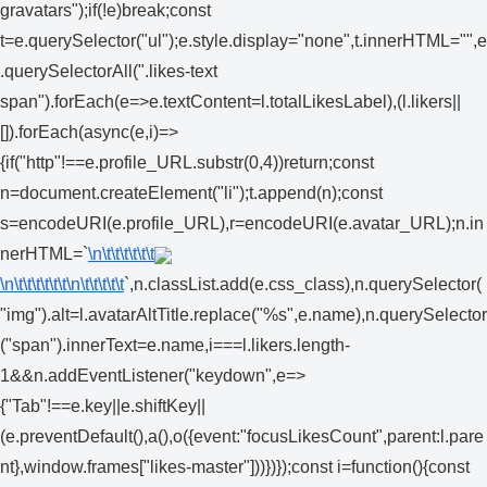
gravatars");if(!e)break;const
t=e.querySelector("ul");e.style.display="none",t.innerHTML="",e
.querySelectorAll(".likes-text
span").forEach(e=>e.textContent=l.totalLikesLabel),(l.likers||
[]).forEach(async(e,i)=>
{if("http"!==e.profile_URL.substr(0,4))return;const
n=document.createElement("li");t.append(n);const
s=encodeURI(e.profile_URL),r=encodeURI(e.avatar_URL);n.in
nerHTML=`
\n\t\t\t\t\t\t
\n\t\t\t\t\t\t
\n\t\t\t\t\t
`,n.classList.add(e.css_class),n.querySelector(
"img").alt=l.avatarAltTitle.replace("%s",e.name),n.querySelector
("span").innerText=e.name,i===l.likers.length-
1&&n.addEventListener("keydown",e=>
{"Tab"!==e.key||e.shiftKey||
(e.preventDefault(),a(),o({event:"focusLikesCount",parent:l.pare
nt},window.frames["likes-master"]))})});const i=function(){const