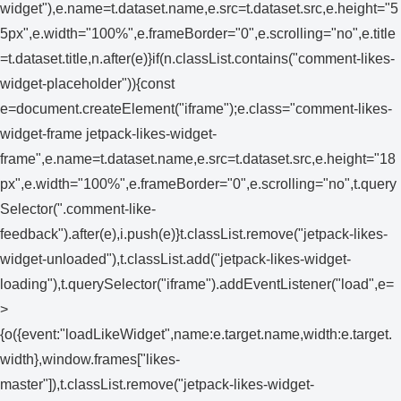
widget"),e.name=t.dataset.name,e.src=t.dataset.src,e.height="5
5px",e.width="100%",e.frameBorder="0",e.scrolling="no",e.title
=t.dataset.title,n.after(e)}if(n.classList.contains("comment-likes-
widget-placeholder")){const
e=document.createElement("iframe");e.class="comment-likes-
widget-frame jetpack-likes-widget-
frame",e.name=t.dataset.name,e.src=t.dataset.src,e.height="18
px",e.width="100%",e.frameBorder="0",e.scrolling="no",t.query
Selector(".comment-like-
feedback").after(e),i.push(e)}t.classList.remove("jetpack-likes-
widget-unloaded"),t.classList.add("jetpack-likes-widget-
loading"),t.querySelector("iframe").addEventListener("load",e=
>
{o({event:"loadLikeWidget",name:e.target.name,width:e.target.
width},window.frames["likes-
master"]),t.classList.remove("jetpack-likes-widget-