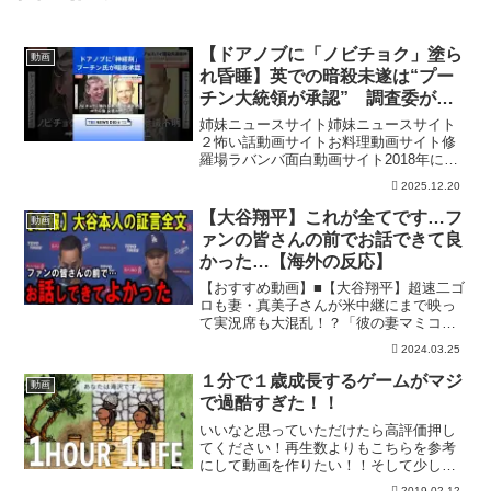
【ドアノブに「ノビチョク」塗ら
動画
れ昏睡】英での暗殺未遂は“プー
チン大統領が承認” 調査委が報
告書公表｜TBS NEWS DIG
姉妹ニュースサイト姉妹ニュースサイト
#shorts
２怖い話動画サイトお料理動画サイト修
羅場ラバンバ面白動画サイト2018年にロ
シアの元スパイが神経剤「ノビチョク」
2025.12.20
で狙われた暗殺未遂事件について、イギ
リスの調査委員会はプーチン大統領が襲
【大谷翔平】これが全てです…フ
動画
撃を承認したとする報...
ァンの皆さんの前でお話できて良
かった…【海外の反応】
【おすすめ動画】■【大谷翔平】超速二ゴ
ロも妻・真美子さんが米中継にまで映っ
て実況席も大混乱！？「彼の妻マミコで
す」多くの女性が涙した理由に一同納
2024.03.25
得…【海外の反応】⇒【おすすめ再生リ
スト】■全アップロード動画#大谷翔平 #
１分で１歳成長するゲームがマジ
動画
ホームラン #ドジャ...
で過酷すぎた！！
いいなと思っていただけたら高評価押し
てください！再生数よりもこちらを参考
にして動画を作りたい！！そして少しで
も面白いなと思っていただけたらぜひ
2019.02.12