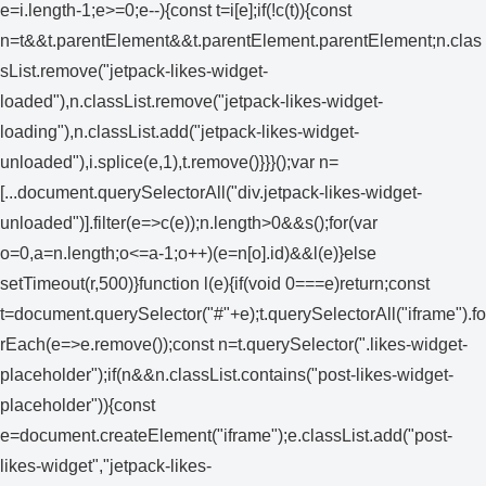
e=i.length-1;e>=0;e--){const t=i[e];if(!c(t)){const
n=t&&t.parentElement&&t.parentElement.parentElement;n.clas
sList.remove("jetpack-likes-widget-
loaded"),n.classList.remove("jetpack-likes-widget-
loading"),n.classList.add("jetpack-likes-widget-
unloaded"),i.splice(e,1),t.remove()}}}();var n=
[...document.querySelectorAll("div.jetpack-likes-widget-
unloaded")].filter(e=>c(e));n.length>0&&s();for(var
o=0,a=n.length;o<=a-1;o++)(e=n[o].id)&&l(e)}else
setTimeout(r,500)}function l(e){if(void 0===e)return;const
t=document.querySelector("#"+e);t.querySelectorAll("iframe").fo
rEach(e=>e.remove());const n=t.querySelector(".likes-widget-
placeholder");if(n&&n.classList.contains("post-likes-widget-
placeholder")){const
e=document.createElement("iframe");e.classList.add("post-
likes-widget","jetpack-likes-