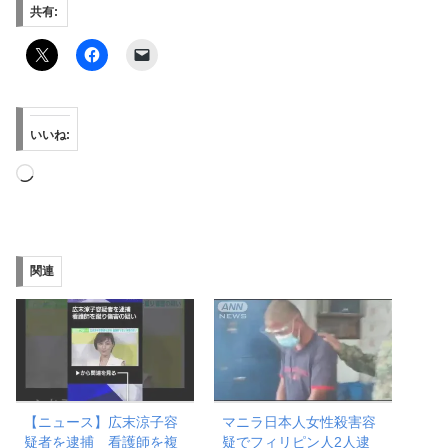
共有:
いいね:
読
み
込
み
関連
中…
【ニュース】広末涼子容
マニラ日本人女性殺害容
疑者を逮捕 看護師を複
疑でフィリピン人2人逮