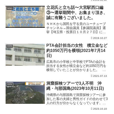
【チャンネル登録】お願いします！まだ
まだ突っ走ります！ぜひ動画への字幕協
立花氏と立ち話〜大宮駅西口編
news
力お願いいたします！！海外...
③〜選挙期間中、お集まり頂き、
誠に有難うございました。
ＮＨＫから国民を守る党のユーチューブ
チャンネル→国会議員【参議院議員】選
挙【埼玉県・投票日１０月２７日】に立
候補中の政治家YouTuberなまえ 立花孝
2019.10.27
志おとし 【５２才】血液型 えーー
ー 性別 漢 生き方 傾奇者（かぶ
PTA会計担当の女性 積立金など
ANN
きもの）性格 ち...
約1050万円を横領(2021年7月14
日)
広島市の小学校と中学校でPTAの会計を
担当する女性が積立金など約1050万円を
横領していたことが分かりました。 広
島市西区の市立小学校のPTAで先月30
2021.07.13
日、創立行事のための積立金など約680万
円がなくなっていることが分かりまし
洞窟探検ツアーで3人不明 沖
ANN
た。 PTAの...
縄・与那国島(2023年10月11日)
沖縄県の与那国島で洞窟探検ツアーに参
加した客の夫婦と男性ガイドの合わせて3
人の行方が分からなくなっています。
警察によりますと、10日午後5時ごろ、与
2023.10.10
那国島で「洞窟探検ツアーに行った客2人