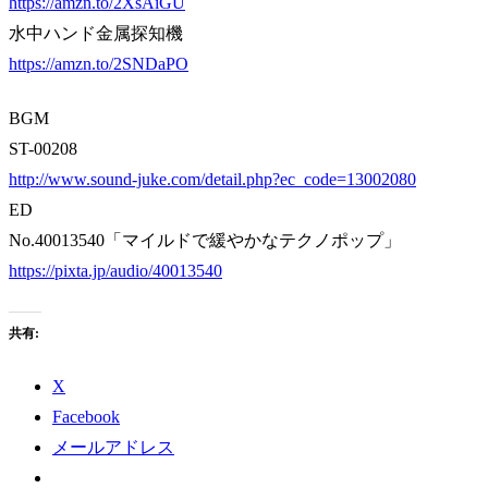
https://amzn.to/2XsAiGU
水中ハンド金属探知機
https://amzn.to/2SNDaPO
BGM
ST-00208
http://www.sound-juke.com/detail.php?ec_code=13002080
ED
No.40013540「マイルドで緩やかなテクノポップ」
https://pixta.jp/audio/40013540
共有:
X
Facebook
メールアドレス