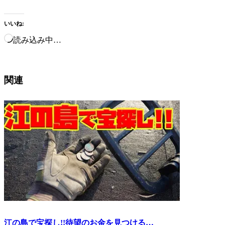
いいね:
読み込み中…
関連
江の島で宝探し!!待望のお金を見つける…