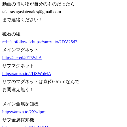
動画の持ち物が自分のものだったら
takarasagasiatenales@gmail.com
まで連絡ください！
磁石の紐
rel=”nofollow”>https://amzn.to/2DV25d3
メインマグネット
http://a.co/d/aEP2vhA
サブマグネット
https://amzn.to/2DSWoMA
サブのマグネットは直径60ｍｍなんで
お間違え無く！
メイン金属探知機
https://amzn.to/2Xwlpmj
サブ金属探知機