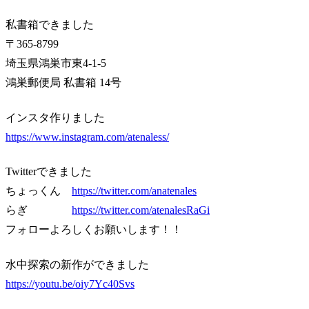
私書箱できました
〒365-8799
埼玉県鴻巣市東4-1-5
鴻巣郵便局 私書箱 14号
インスタ作りました
https://www.instagram.com/atenaless/
Twitterできました
ちょっくん
https://twitter.com/anatenales
らぎ
https://twitter.com/atenalesRaGi
フォローよろしくお願いします！！
水中探索の新作ができました
https://youtu.be/oiy7Yc40Svs