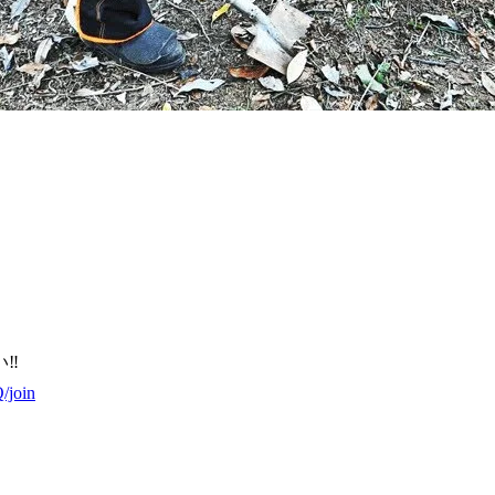
い‼
/join