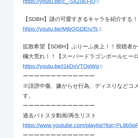
https://youtu.be/c_-SxZ0EFjQ
【SDBH】謎の可愛すぎるキャラを紹介する
https://youtu.be/MjbOGDEruTs
拡散希望【SDBH】ぶりーふ炎上！！視聴者
欄大荒れ！！【スーパードラゴンボールヒーロ
https://youtu.be/j1kDsVTOqWg
ーーーーーーーーーーーーー
※誹謗中傷、嫌がらせ行為、ディスりなどコ
す。
ーーーーーーーーーーーーー
過去バトスタ動画/再生リスト
https://www.youtube.com/playlist?list=PL
ーーーーーーーーーーーーー