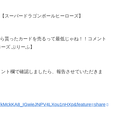
！【スーパードラゴンボールヒーローズ】
から貰ったカードを売るって最低じゃね！！コメント
ーズ ぶりーふ】
メント欄で確認しましたら、報告させていただきま
8b5pFkMckKA8_IGwieJNPV4LXou1nHXp&feature=share