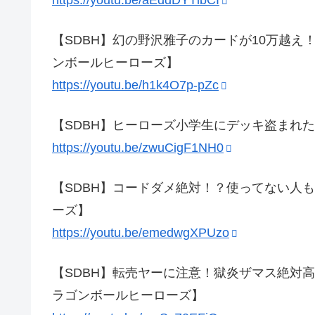
【SDBH】幻の野沢雅子のカードが10万越
ンボールヒーローズ】
https://youtu.be/h1k4O7p-pZc
【SDBH】ヒーローズ小学生にデッキ盗まれ
https://youtu.be/zwuCigF1NH0
【SDBH】コードダメ絶対！？使ってない人
ーズ】
https://youtu.be/emedwgXPUzo
【SDBH】転売ヤーに注意！獄炎ザマス絶対
ラゴンボールヒーローズ】