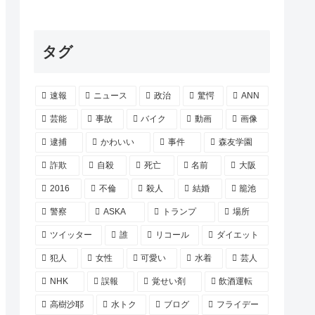
タグ
速報
ニュース
政治
驚愕
ANN
芸能
事故
バイク
動画
画像
逮捕
かわいい
事件
森友学園
詐欺
自殺
死亡
名前
大阪
2016
不倫
殺人
結婚
籠池
警察
ASKA
トランプ
場所
ツイッター
誰
リコール
ダイエット
犯人
女性
可愛い
水着
芸人
NHK
誤報
覚せい剤
飲酒運転
高樹沙耶
水トク
ブログ
フライデー