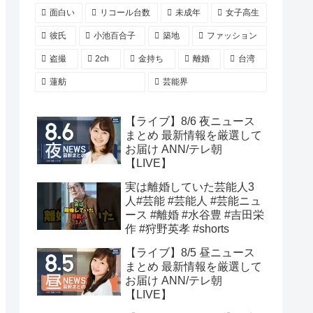
面白い
リコール台数
未成年
女子高生
彼氏
小池百合子
築地
ファッション
盗撮
2ch
金持ち
離婚
台湾
蓮舫
芸能界
【ライブ】8/6 夜ニュース
まとめ 最新情報を厳選して
お届け ANN/テレ朝
【LIVE】
実は離婚していた芸能人3
人#芸能 #芸能人 #芸能ニュ
ース #離婚 #水谷豊 #吉田栄
作 #狩野英孝 #shorts
【ライブ】8/5 昼ニュース
まとめ 最新情報を厳選して
お届け ANN/テレ朝
【LIVE】