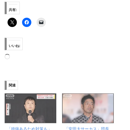
共有:
いいね:
読
み
込
み
関連
中…
「持病あるため対策も」
「安田大サーカス」団長