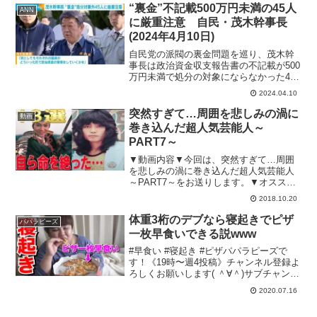
く報道番組へ参加する機能を実装してい
“裏金”不記載500万円未満の45人
ANN
ます。上記リ...
に厳重注意 自民・茂木幹事長
(2024年4月10日)
自民党の派閥の裏金問題を巡り、茂木幹
事長は政治資金収支報告書の不記載が500
万円未満で処分の対象にならなかった45
人に厳重注意したことを明らかにしまし
2024.04.10
た。自民党 茂木幹事長「結果的に不記
載を招いてしまった。こういったことに
突然すぎて…周囲を悲しみの渦に
動画
ついてはしっかり管...
巻き込んだ超人気芸能人～
PART7～
▼動画内容▼今回は、突然すぎて…周囲
を悲しみの渦に巻き込んだ超人気芸能人
～PART7～をお送りします。▼オススメ
動画はこちら♪▼☆突然すぎて…周囲を悲
2018.10.20
しみの渦に巻き込んだ超人気芸能人～
PART2～☆実は消されるハズだった…有
体重3桁のデブなら寝起きでピザ
パパラピーズ
名映画キャラクタ...
一枚早食いできる説www
#早食い #寝起き #ピザパパラピーズで
す！《19時〜週4投稿》チャンネル登録よ
ろしくお願いします( ＾∀＾)サブチャンネ
ル↓↓【パパラピーズの秘密基地】~じんじ
2020.07.16
ん~【Twitter】【Instagram】~タナカガ
~【Twitter】【I...