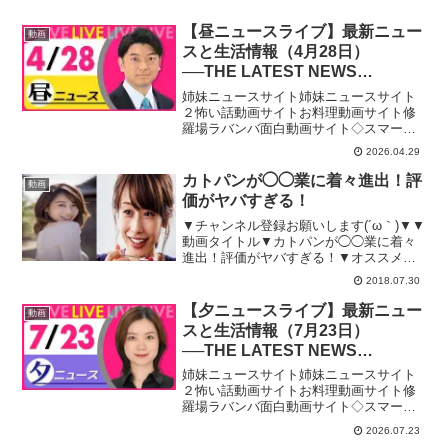
【昼ニュースライブ】最新ニュー
動画
スと生活情報（4月28日）
──THE LATEST NEWS
SUMMARY（日テレNEWS
姉妹ニュースサイト姉妹ニュースサイト
LIVE）
２怖い話動画サイトお料理動画サイト修
羅場ラバンバ面白動画サイト◇スマート
フォンアプリ「日テレNEWS NNN」24時
2026.04.29
間365日のニュース配信はもちろん、新し
く報道番組へ参加する機能を実装してい
カトパンが◯◯業に着々進出！評
動画
ます。上記リ...
価がヤバすぎる！
▼チャンネル登録お願いします(´ω｀)▼▼
動画タイトル▼カトパンが◯◯業に着々
進出！評価がヤバすぎる！▼オススメ動
画はこちら♪▼☆【衝撃】え！？あの歌手
2018.07.30
も！？A●女優に転身した芸能人まとめ！
☆ヤバイ事をして干された芸能人まと
【夕ニュースライブ】最新ニュー
動画
め！☆【衝撃】ベ...
スと生活情報（7月23日）
──THE LATEST NEWS
SUMMARY（日テレNEWS
姉妹ニュースサイト姉妹ニュースサイト
LIVE）
２怖い話動画サイトお料理動画サイト修
羅場ラバンバ面白動画サイト◇スマート
フォンアプリ「日テレNEWS NNN」24時
2026.07.23
間365日のニュース配信はもちろん、新し