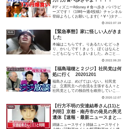
#ディズニー#disney＃食べ歩き パパラピ
ーズです！《19時〜週4投稿》チャンネル
登録よろしくお願いします( ＾∀＾)タナカ
ガブランドGAB GAB じんじんブラン
2022.07.19
ド JINCL 文化放送「CultureZ」 毎週
木曜メインパーソナリテ...
【緊急事態】家に怪しい人がきま
動画
した
本編はこちらです。りあるたいむどっき
り、かいしです！きょう、ぼくはなんと
こどもになってしまいました。みごと、
くろづくめのおとこたちのしれんをこえ
2022.06.20
て、おとなのすがたにもどれるのか？と
うろくしておまちください。音源は虹色
【福島瑞穂と２ジジ】社民党は何
デモクラシー
侍さんにおかりしました！...
処に行く 20201201
福島さんは、めげてはいない。社民党
は、立憲民主への合流を主張する人々と
社民党としての独自性を維持していこう
という人々に事実上「分裂」しました。
2020.12.07
国会議員は、党首の福島さんを除いて、
立憲に合流し、いくつか地元で強いと言
【行方不明の安達結希さん(11)と
ANN
われた地方組織も立憲に合流...
判明】京都・南丹市の発見の男児
遺体【速報・最新ニュースまと
め】(2026年4月14日)ANN/テレ朝
姉妹ニュースサイト姉妹ニュースサイト
LIVE