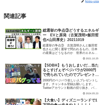
kosu-usa
関連記事
総選挙の争点③どうするエネルギ
デモクラシー
ー EVと原発（古賀茂明×飯田哲
也×山田厚史）20211019
総選挙の争点③ 古賀茂明さんと飯田哲
也さんに聞く選挙で問われるもの。日本
の産業はどうなるのか 世界のエネルギ
ーと産業の歴史的転換期に日本は周回遅
2021.10.25
れもいいところで、挽回の芽さえ見つか
りません。エネルギー転換、化石燃料車
【SDBH】もうおしまいだ…当た
動画
の規制とEV車へのシフト...
るとすげぇぞベジパラが2000円
で売られていたのでプレゼント企
画にします。【スーパードラゴン
2000円のベジパラ欲しい人プレゼントし
ボールヒーローズ プレゼント企
ます。チャンネル登録お願いします。
Twitterアカウント動画の切り抜き、パク
画】
リ、誹謗中傷など禁止になっておりま
2024.05.23
す。守れない方は残念ですが、警察に被
害届出します。ビッグバンミッション最
【大食い】ディズニーランドで1
パパラピーズ
新情報ーーーーー...
万円分食べ歩きやよ！！！！