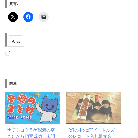
共有:
いいね:
読
み
込
み
関連
中…
ナデシコクラゲ深海の空
“幻の中の幻”ビートルズ
き缶から飼育成功！未開
のレコード入札販売会