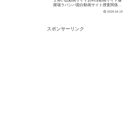
２怖い話動画サイトお料理動画サイト修
羅場ラバンバ面白動画サイト捜査関係者
によりますと、京都府南丹市園部町の山
2026.04.15
林で発見された遺体は司法解剖の結果、
安達結希さん（11）と判明したというこ
とです。 14日午後6...
スポンサーリンク