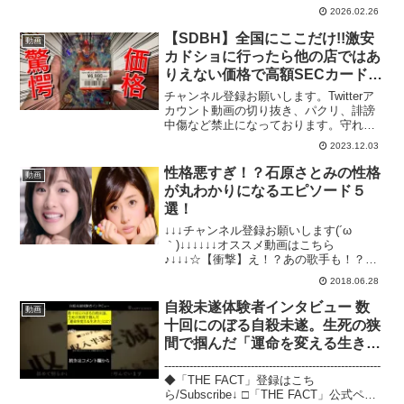
シップ「日テレNEWSクラブ」始まりま
2026.02.26
した月額290円で所属歴に応じ色が変化し
ステータスアップしていくバッジ特典
【SDBH】全国にここだけ!!激安
動画
や、ライブ配信のチャ...
カドショに行ったら他の店ではあ
りえない価格で高額SECカードが
売られていた【スーパードラゴン
チャンネル登録お願いします。Twitterア
ボールヒーローズ】
カウント動画の切り抜き、パクリ、誹謗
中傷など禁止になっております。守れな
い方は残念ですが、警察に被害届出しま
2023.12.03
す。ビッグバンミッション最新情報ーー
ーーーーーーーーーー【SDBH】無
性格悪すぎ！？石原さとみの性格
動画
謀...MM1弾排...
が丸わかりになるエピソード５
選！
↓↓↓チャンネル登録お願いします(´ω
｀)↓↓↓↓↓↓オススメ動画はこちら
♪↓↓↓☆【衝撃】え！？あの歌手も！？A●
女優に転身した芸能人まとめ！☆ヤバイ
2018.06.28
事をして干された芸能人まとめ！☆【衝
撃】ベッド写真が流出した芸能人まと
自殺未遂体験者インタビュー 数
動画
め！☆【衝撃】元芸...
十回にのぼる自殺未遂。生死の狭
間で掴んだ「運命を変える生き
方」とは？#shorts
------------------------------------------------------------
◆「THE FACT」登録はこち
ら/Subscribe↓ □「THE FACT」公式ペー