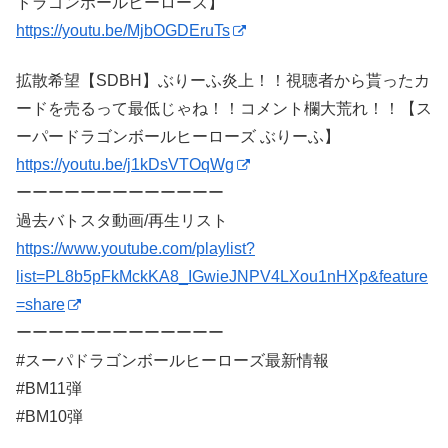
ドラゴンボールヒーローズ】
https://youtu.be/MjbOGDEruTs
拡散希望【SDBH】ぶりーふ炎上！！視聴者から貰ったカ
ードを売るって最低じゃね！！コメント欄大荒れ！！【ス
ーパードラゴンボールヒーローズ ぶりーふ】
https://youtu.be/j1kDsVTOqWg
ーーーーーーーーーーーーー
過去バトスタ動画/再生リスト
https://www.youtube.com/playlist?
list=PL8b5pFkMckKA8_IGwieJNPV4LXou1nHXp&feature
=share
ーーーーーーーーーーーーー
#スーパドラゴンボールヒーローズ最新情報
#BM11弾
#BM10弾