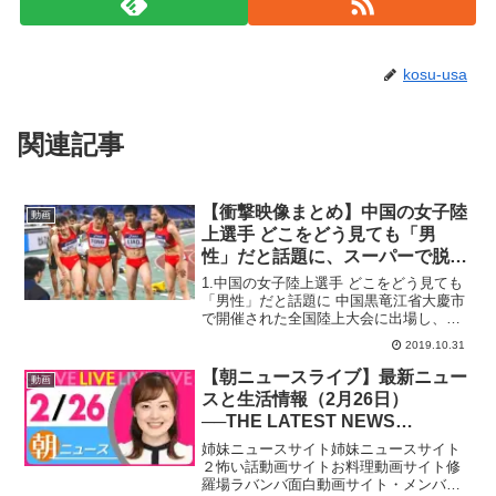
kosu-usa
関連記事
【衝撃映像まとめ】中国の女子陸
動画
上選手 どこをどう見ても「男
性」だと話題に、スーパーで脱糞
した男性 平然装い店を出る – ト
1.中国の女子陸上選手 どこをどう見ても
モニュース
「男性」だと話題に 中国黒竜江省大慶市
で開催された全国陸上大会に出場し、好
成績を残した2人の女子陸上選手、リャ
2019.10.31
オ・モンシェー(廖孟雪)さんとトン・ツェ
ンファンさん(童曾歡)がどう見ても「男
【朝ニュースライブ】最新ニュー
動画
性」にしか見...
スと生活情報（2月26日）
──THE LATEST NEWS
SUMMARY（日テレNEWS
姉妹ニュースサイト姉妹ニュースサイト
LIVE）
２怖い話動画サイトお料理動画サイト修
羅場ラバンバ面白動画サイト・メンバー