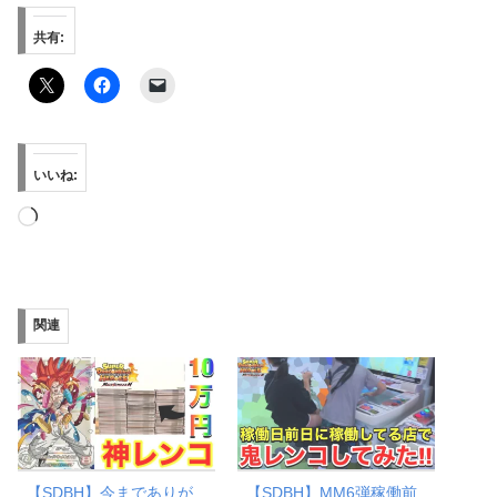
共有:
いいね:
読
み
込
み
関連
中…
【SDBH】今までありが
【SDBH】MM6弾稼働前