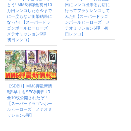
とう!!MM6弾稼働初日10
日にレンコ出来るお店に
万円レンコしたら今まで
行ってフラゲレンコして
に一度もない衝撃結果に
みた!!【スーパードラゴ
なった!!【スーパードラ
ンボールヒーローズ メ
ゴンボールヒーローズ
テオミッション6弾 初
メテオミッション6弾
日レンコ】
初日レンコ】
【SDBH】MM6弾最新情
報!!早くもSEC判明!!UR
全10枚公開されたぞ!!
【スーパードラゴンボー
ルヒーローズ メテオミ
ッション6弾】