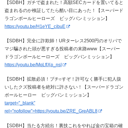
【SDBH】ガチで盗まれた！高額SECカードを置いてると
盗まれるのか検証してたら酷い目にあった！【スーパード
ラゴンボールヒーローズ ビッグバンミッション】
https://youtu.be/H1eYE_cibuE
【SDBH】完全に詐欺師！URターレス2500円のオリパで
マジ騙された頭が悪すぎる投稿者の末路www【スーパー
ドラゴンボールヒーローズ ビッグバンミッション】
https://youtu.be/MqLflXp_nsI
【SDBH】拡散必須！ブチ○すぞ！許可なく勝手に犯人扱
いしたクズ投稿者を絶対に許さない！【スーパードラゴン
ボールヒーロー ビッグバンミッション】
target=”_blank”
rel=”nofollow”>https://youtu.be/ZRE_GreABL8
【SDBH】当たる方続出！裏技これをやれば金の宝箱の確