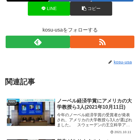
LINE
コピー
kosu-usaをフォローする
kosu-usa
関連記事
ノーベル経済学賞にアメリカの大
ANN
学教授ら3人(2021年10月11日)
今年のノーベル経済学賞の受賞者が発表
され、アメリカの大学教授ら3人が選ばれ
ました。 スウェーデンの王立科学アカ
デミーは11日、今年のノーベル経済学賞
2021.10.11
の受賞者を発表しました。 選ばれたの
はカリフォルニア大学バークレー校のデ