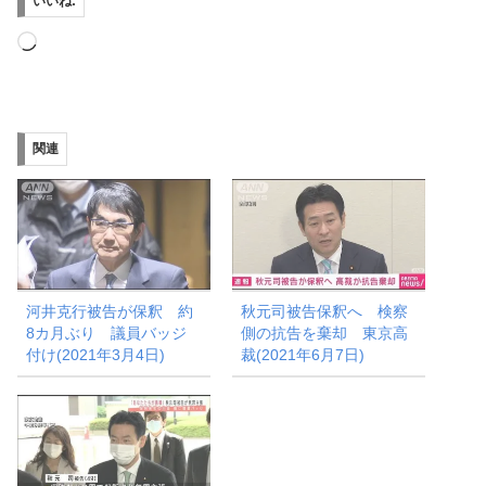
いいね:
読
み
込
み
関連
中…
河井克行被告が保釈 約
秋元司被告保釈へ 検察
8カ月ぶり 議員バッジ
側の抗告を棄却 東京高
付け(2021年3月4日)
裁(2021年6月7日)