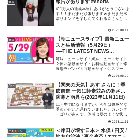
報告があります #shorts
動画
ービッド・カード教授...
411万人の達成本当にありがとうございま
す！！まだまだ頑張ります🔥まだまだ水
溜りボンドを楽しんでくれる皆さんと一
緒にYouTubeを楽しんでいきたいです。
これからもよろしくお願います。目指せ
2023.09.11
４２０万人！！！新しい夏グッズはこち
ら！動画を楽し...
【朝ニュースライブ】最新ニュー
動画
スと生活情報（5月29日）
──THE LATEST NEWS
SUMMARY（日テレNEWS
姉妹ニュースサイト姉妹ニュースサイト
LIVE）
２怖い話動画サイトお料理動画サイト修
羅場ラバンバ面白動画サイト◇スマート
フォンアプリ「日テレNEWS NNN」24時
2026.05.29
間365日のニュース配信はもちろん、新し
く報道番組へ参加する機能を実装してい
【関東の天気】あす さらに！季
ANN
ます。上記リ...
節前進 一気に師走並みの寒さ…
防寒と雨具を(2023年11月11日)
11月中旬になりますが、今年は体感的な
季節がだいぶ遅れていました。カレンダ
ーばりが進んで、体感は夏のような状態
が続き、つい先日も夏日があました。そ
2023.11.11
れが、11日になると外の空気はどうでし
たか。 実は11日の気温が11月並みで
＜岸田が壊す日本＞ 水俣 / 円安 /
デモクラシー
す。一気にカレンダ...
地方自治法 / 裏金改革 / エマニュ