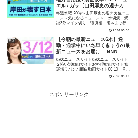
エル / ガザ【山田厚史の週ナカ生
ニュース】
毎週水曜 20時〜山田厚史の週ナカ生ニュ
ース＜気になるニュース＞・水俣病、懇
談3分マイク切り、環境相、熊本まで行っ
て謝罪・政治資金改正「文通費で妥協?」
2024.05.08
自公協議始まる・円安に8兆円介入で相場
乱高下・憲法改正 しぼむ世論、焦る首
【今朝の最新ニュース6本】通
動画
相・ふるさと納...
勤・通学中にいち早くきょうの最
新ニュースをお届け！ NNN
NEWS ZIP！（2026年3月12日)
姉妹ニュースサイト姉妹ニュースサイト
２怖い話動画サイトお料理動画サイト修
羅場ラバンバ面白動画サイト00:10 首
相、16日にも石油備蓄放出を表明 イラ
2026.03.17
ン情勢めぐる原油高騰うけ01:56 米軍、
イランの小学校“誤って”攻撃か トランプ
大統領「...
スポンサーリンク