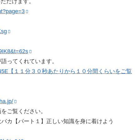
いただけます。
ent?page=3
Ksg
9IK8&t=62s
が語ってくれています。
v=e31DYLFa45E【１１分３０秒あたりから１０分間くらいをご覧
ha.jp/
画をご覧ください。
大バカ【パート１】正しい知識を身に着けよう