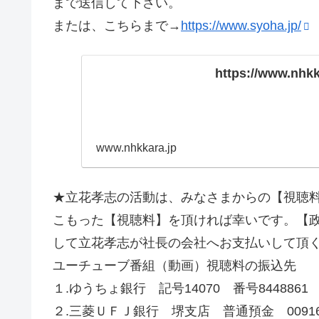
まで送信して下さい。
または、こちらまで→
https://www.syoha.jp/
https://www.nhkk
www.nhkkara.jp
★立花孝志の活動は、みなさまからの【視聴
こもった【視聴料】を頂ければ幸いです。【
して立花孝志が社長の会社へお支払いして頂
ユーチューブ番組（動画）視聴料の振込先
１.ゆうちょ銀行 記号14070 番号8448861
２.三菱ＵＦＪ銀行 堺支店 普通預金 00916