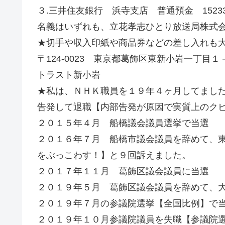
３.三井住友銀行 浜寺支店 普通預金 15233
名義はいずれも、立花孝志ひとり放送局株式
★切手や収入印紙や商品券などの差し入れも
〒124-0023 東京都葛飾区東新小岩一丁目
トラスト新小岩
★私は、ＮＨＫ職員を１９年４ヶ月してまし
告発して退職【内部告発が原因で実質上のク
２０１５年４月 船橋議会議員選挙で当選
２０１６年７月 船橋市議会議員を辞めて、東
をぶっこわす！】と９回訴えました。
２０１７年１１月 葛飾区議会議員に当選
２０１９年５月 葛飾区議会議員を辞めて、
２０１９年７月の参議院選挙【全国比例】で
２０１９年１０月参議院議員を失職【参議院