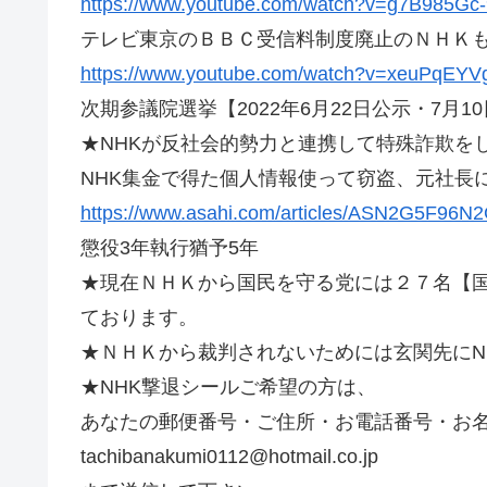
https://www.youtube.com/watch?v=g7B985Gc
テレビ東京のＢＢＣ受信料制度廃止のＮＨＫ
https://www.youtube.com/watch?v=xeuPqEY
次期参議院選挙【2022年6月22日公示・7月1
★NHKが反社会的勢力と連携して特殊詐欺を
NHK集金で得た個人情報使って窃盗、元社長
https://www.asahi.com/articles/ASN2G5F96N
懲役3年執行猶予5年
★現在ＮＨＫから国民を守る党には２７名【
ております。
★ＮＨＫから裁判されないためには玄関先にN
★NHK撃退シールご希望の方は、
あなたの郵便番号・ご住所・お電話番号・お
tachibanakumi0112@hotmail.co.jp