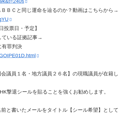
-9k&t=240s
もＢＢＣと同じ運命を辿るのか？動画はこちらから→
VgYU
0日投票日・予定】
している証拠記事→
に有罪判決
2GOIPE01D.html
国会議員１名・地方議員２６名】の現職議員が在籍し
HK撃退シールを貼ることを強くお勧めします。
名前と書いたメールをタイトル【シール希望】として