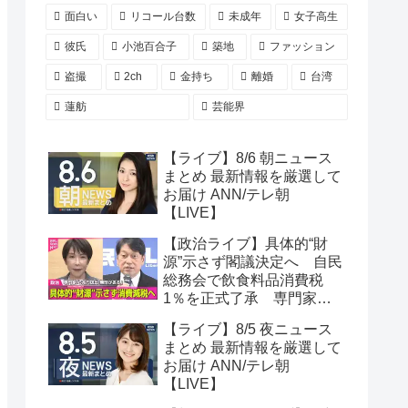
面白い
リコール台数
未成年
女子高生
彼氏
小池百合子
築地
ファッション
盗撮
2ch
金持ち
離婚
台湾
蓮舫
芸能界
【ライブ】8/6 朝ニュース
まとめ 最新情報を厳選して
お届け ANN/テレ朝
【LIVE】
【政治ライブ】具体的“財
源”示さず閣議決定へ 自民
総務会で飲食料品消費税
1％を正式了承 専門家
「年間5兆円規模の財源を
【ライブ】8/5 夜ニュース
捻出するのには無理があ
まとめ 最新情報を厳選して
る」──政治ニュースまとめ
お届け ANN/テレ朝
（日テレNEWS LIVE）
【LIVE】