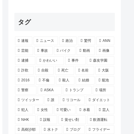
タグ
速報
ニュース
政治
驚愕
ANN
芸能
事故
バイク
動画
画像
逮捕
かわいい
事件
森友学園
詐欺
自殺
死亡
名前
大阪
2016
不倫
殺人
結婚
籠池
警察
ASKA
トランプ
場所
ツイッター
誰
リコール
ダイエット
犯人
女性
可愛い
水着
芸人
NHK
誤報
覚せい剤
飲酒運転
高樹沙耶
水トク
ブログ
フライデー