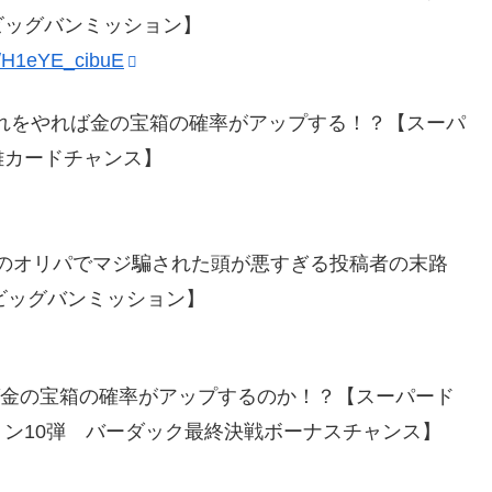
ビッグバンミッション】
be/H1eYE_cibuE
これをやれば金の宝箱の確率がアップする！？【スーパ
雄カードチャンス】
0円のオリパでマジ騙された頭が悪すぎる投稿者の末路
ビッグバンミッション】
ば金の宝箱の確率がアップするのか！？【スーパード
ン10弾 バーダック最終決戦ボーナスチャンス】