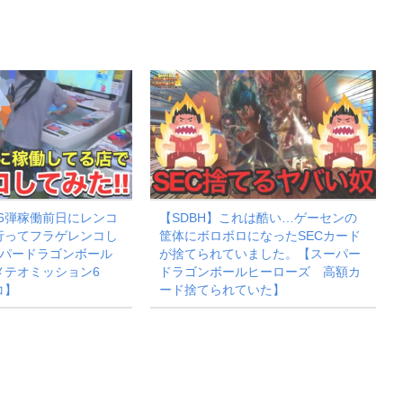
M6弾稼働前日にレンコ
【SDBH】これは酷い…ゲーセンの
行ってフラゲレンコし
筐体にボロボロになったSECカード
ーパードラゴンボール
が捨てられていました。【スーパー
メテオミッション6
ドラゴンボールヒーローズ 高額カ
コ】
ード捨てられていた】