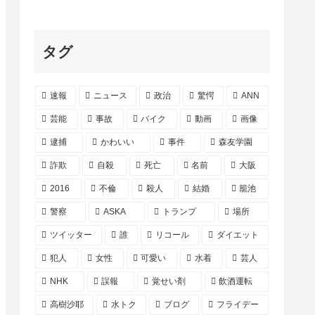
タグ
速報
ニュース
政治
驚愕
ANN
芸能
事故
バイク
動画
画像
逮捕
かわいい
事件
森友学園
詐欺
自殺
死亡
名前
大阪
2016
不倫
殺人
結婚
籠池
警察
ASKA
トランプ
場所
ツイッター
誰
リコール
ダイエット
犯人
女性
可愛い
水着
芸人
NHK
誤報
覚せい剤
飲酒運転
高樹沙耶
水トク
ブログ
フライデー