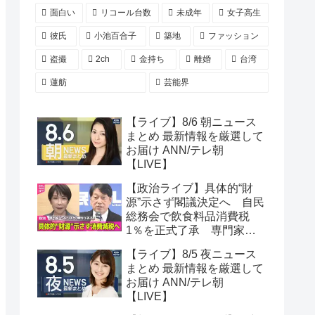
面白い
リコール台数
未成年
女子高生
彼氏
小池百合子
築地
ファッション
盗撮
2ch
金持ち
離婚
台湾
蓮舫
芸能界
【ライブ】8/6 朝ニュース
まとめ 最新情報を厳選して
お届け ANN/テレ朝
【LIVE】
【政治ライブ】具体的“財
源”示さず閣議決定へ 自民
総務会で飲食料品消費税
1％を正式了承 専門家
「年間5兆円規模の財源を
【ライブ】8/5 夜ニュース
捻出するのには無理があ
まとめ 最新情報を厳選して
る」──政治ニュースまとめ
お届け ANN/テレ朝
（日テレNEWS LIVE）
【LIVE】