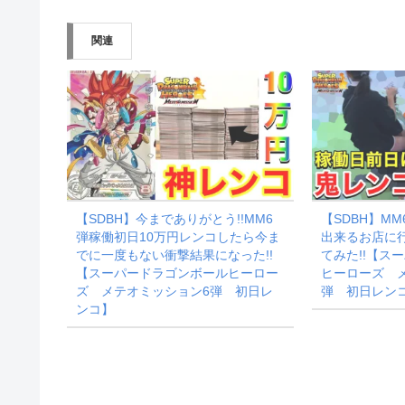
込
み
関連
中…
【SDBH】今までありがとう!!MM6
【SDBH】M
弾稼働初日10万円レンコしたら今ま
出来るお店に
でに一度もない衝撃結果になった!!
てみた!!【ス
【スーパードラゴンボールヒーロー
ヒーローズ 
ズ メテオミッション6弾 初日レ
弾 初日レン
ンコ】