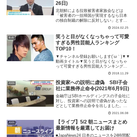
26日)
北朝鮮による拉致被害者家族会などは
「被害者の一括帰国が実現するなら日本
の独自制裁の解除に反対しない」とする
新しい運動方針を決めました。拉致被害
2024.02.25
者家族会 横田拓也代表「（拉致被害者
は）2002年以降、誰一人取り戻すことが
笑うと目がなくなっちゃって可愛
動画
できていない。（親世代...
すぎる男性芸能人ランキング
TOP10！
▼チャンネル登録お願いします(´ω｀)▼▼
動画タイトル▼笑うと目がなくなっちゃ
って可愛すぎる男性芸能人ランキング
TOP10！▼オススメ動画はこちら
2018.11.29
♪▼☆【衝撃】え！？あの歌手も！？A●
女優に転身した芸能人まとめ！☆ヤバイ
投資家への説明に虚偽 SBI子会
ANN
事をして干された芸能...
社に業務停止命令(2021年6月9日)
金融庁はSBIホールディングスの子会社に
対し、投資家への説明で虚偽があったな
どとして業務停止命令を出しました。
処分を受けたのはSBIソーシャルレンディ
2021.06.08
ングです。 インターネット経由で投資
家から集めた資金を太陽光発電などの事
【ライブ】5/2 朝ニュースまとめ
ANN
業に融資し、利益...
最新情報を厳選してお届け
■JapaNews24 日本のニュースを24時間配