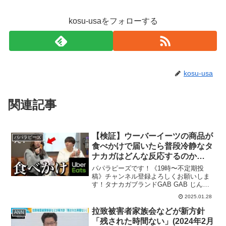
kosu-usaをフォローする
kosu-usa
関連記事
【検証】ウーバーイーツの商品が
パパラピーズ
食べかけで届いたら普段冷静なタ
ナカガはどんな反応するのか
www
パパラピーズです！《19時〜不定期投
稿》チャンネル登録よろしくお願いしま
す！タナカガブランドGAB GAB じんじ
んブランド JINCL 【パパラピーズのス
2025.01.28
ゴイじゃんTV‼︎】毎週水曜深夜にメ〜テ
レで放送！※地上波は愛知・岐阜・三重
拉致被害者家族会などが新方針
ANN
の東海エ...
「残された時間ない」(2024年2月