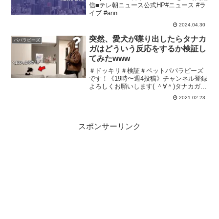
信■テレ朝ニュース公式HP#ニュース #ラ
イブ #ann
2024.04.30
突然、愛犬が喋り出したらタナカ
パパラピーズ
ガはどういう反応をするか検証し
てみたwww
＃ドッキリ＃検証＃ペットパパラピーズ
です！《19時〜週4投稿》チャンネル登録
よろしくお願いします( ＾∀＾)タナカガブ
ランドGAB GAB じんじんブランド
2021.02.23
JINCL グッズはこちらからサブチャンネ
ル↓↓【パパラピーズの秘密基地】~じん
じ...
スポンサーリンク