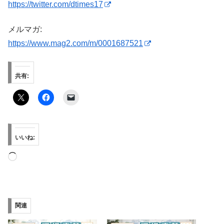
https://twitter.com/dtimes17
メルマガ:
https://www.mag2.com/m/0001687521
共有:
いいね:
読
み
込
み
関連
中…