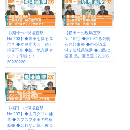
【横田一の現場直撃
【横田一の現場直撃
No.203】◆岸田を操る高
No.192】◆言い張る公明
市？ ◆立民党大会、続く
石井幹事長 ◆自公議席
視界不良 ◆統一地方選ヤ
減？茨城県議選 ◆自民に
シノミ作戦で！
逆風 品川区長選 221205
20230220
【横田一の現場直撃
No.207】◆山口ダブル補
選 ◆ズブズブ細田の島根
原発 ◆忘れない統一教会