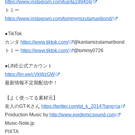
https://www.instagram.com/kanta199404/
トミー
https://www.instagram.com/tommymizutamaribond/
●TikTok
カンタ ​
https://www.tiktok.com/
@kantamizutamaribond
トミー
https://www.tiktok.com/
@tommy0726
●LINE公式アカウント
https://lin.ee/cVkWzGW
最新情報不定期配信中！
【よく使ってる素材元】
友人のGT-Kさん
https://twitter.com/gt_k_2014?lang=ja
Production Music by
http://www.epidemicsound.com
Music-Note.jp
PIXTA