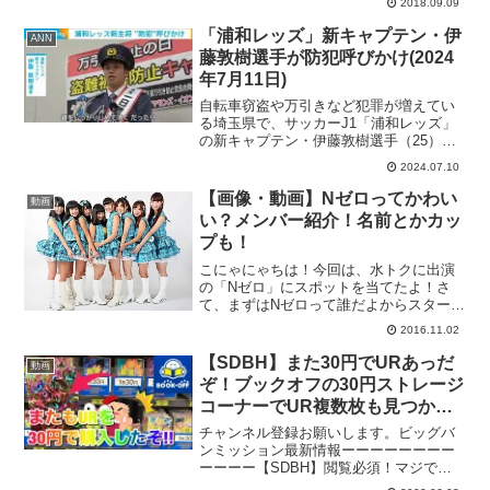
2018.09.09
♪▼☆【衝撃】え！？あの歌手も！？A●
女優に転身した芸能人まとめ！☆ヤバイ
「浦和レッズ」新キャプテン・伊
ANN
事をして干された芸...
藤敦樹選手が防犯呼びかけ(2024
年7月11日)
自転車窃盗や万引きなど犯罪が増えてい
る埼玉県で、サッカーJ1「浦和レッズ」
の新キャプテン・伊藤敦樹選手（25）が
防犯を呼び掛けました。 10日、川口市
2024.07.10
で、浦和レッズの新キャプテンに就任し
た伊藤敦樹選手が、買い物客や子どもた
【画像・動画】Nゼロってかわい
動画
ちに自転車盗難など...
い？メンバー紹介！名前とかカッ
プも！
こにゃにゃちは！今回は、水トクに出演
の「Nゼロ」にスポットを当てたよ！さ
て、まずはNゼロって誰だよからスタート
ｗプロフィールNゼロ（エヌゼロ）は、
2016.11.02
2010年5月に立ち上げられた東京都北区赤
羽出身のアイドルプロジェクト、およ
【SDBH】また30円でURあっだ
動画
び、その女性アイド...
ぞ！ブックオフの30円ストレージ
コーナーでUR複数枚も見つかっ
たぞ！【スーパードラゴンボール
チャンネル登録お願いします。ビッグバ
ヒーローズ 30円コーナー】
ンミッション最新情報ーーーーーーーー
ーーーー【SDBH】閲覧必須！マジで好
評だったので特別に女の全裸カード大公