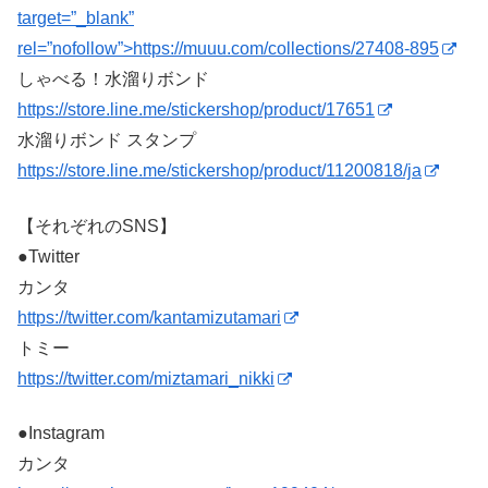
target=”_blank”
rel=”nofollow”>https://muuu.com/collections/27408-895
しゃべる！水溜りボンド
https://store.line.me/stickershop/product/17651
水溜りボンド スタンプ
https://store.line.me/stickershop/product/11200818/ja
【それぞれのSNS】
●Twitter
カンタ
https://twitter.com/kantamizutamari
トミー
https://twitter.com/miztamari_nikki
●Instagram
カンタ