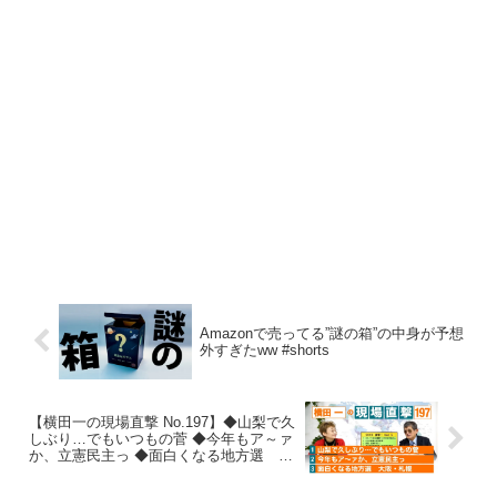
Amazonで売ってる”謎の箱”の中身が予想
外すぎたww #shorts
【横田一の現場直撃 No.197】◆山梨で久
しぶり…でもいつもの菅 ◆今年もア～ァ
か、立憲民主っ ◆面白くなる地方選 大
阪・札幌 20230109