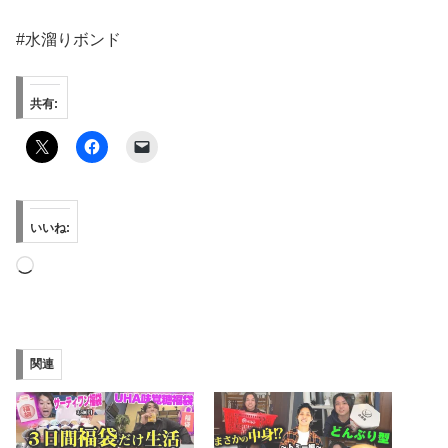
#水溜りボンド
共有:
いいね:
読
み
込
み
関連
中…