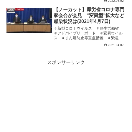
2022.06.02
開します！！【スーパードラゴンボール
ヒーローズ セクシーカード】
【ノーカット】厚労省コロナ専門
ANN
【SDBH】これは抜けるわ！こ...
家会合が会見 ”変異型”拡大など
感染状況は(2021年4月7日)
＃新型コロナウイルス ＃厚生労働省
＃アドバイザリーボード ＃変異ウイル
ス ＃まん延防止等重点措置 ＃緊急事
態宣言 ＃変異株
2021.04.07
スポンサーリンク