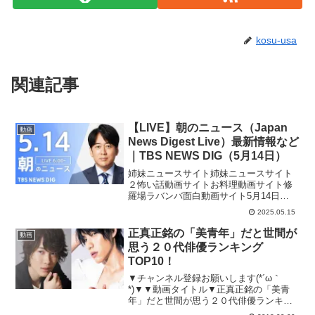
kosu-usa
関連記事
【LIVE】朝のニュース（Japan
動画
News Digest Live）最新情報など
｜TBS NEWS DIG（5月14日）
姉妹ニュースサイト姉妹ニュースサイト
２怖い話動画サイトお料理動画サイト修
羅場ラバンバ面白動画サイト5月14日
（水）の早朝から TBS NEWS で放送さ
2025.05.15
れた最新のニュースをダイジェストでお
届けします。・10代少女を誘拐した疑い
正真正銘の「美青年」だと世間が
動画
で福島市の男（...
思う２０代俳優ランキング
TOP10！
▼チャンネル登録お願いします(*´ω｀
*)▼▼動画タイトル▼正真正銘の「美青
年」だと世間が思う２０代俳優ランキン
グTOP10！▼オススメ動画はこちら