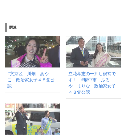
み
込
み
関連
中…
#文京区 川畑 あや
立花孝志の一押し候補で
こ 政治家女子４８党公
す！ #府中市 ふる
認
や まりな 政治家女子
４８党公認