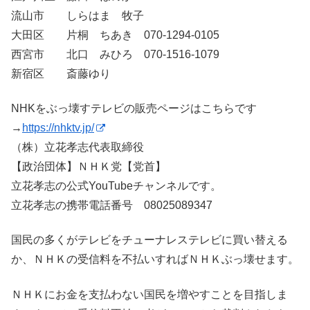
流山市 しらはま 牧子
大田区 片桐 ちあき 070-1294-0105
西宮市 北口 みひろ 070-1516-1079
新宿区 斎藤ゆり
NHKをぶっ壊すテレビの販売ページはこちらです
→
https://nhktv.jp/
（株）立花孝志代表取締役
【政治団体】ＮＨＫ党【党首】
立花孝志の公式YouTubeチャンネルです。
立花孝志の携帯電話番号 08025089347
国民の多くがテレビをチューナレステレビに買い替える
か、ＮＨＫの受信料を不払いすればＮＨＫぶっ壊せます。
ＮＨＫにお金を支払わない国民を増やすことを目指しま