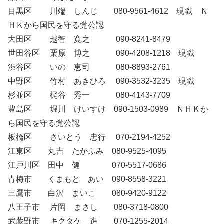
目黒区 川端 しんじ 080-9561-4612 現職 Ｎ
ＨＫから国民を守る党公認
大田区 越智 寛之 090-8241-8479
世田谷区 栗原 博之 090-4208-1218 現職
渋谷区 いの 恵司 080-8893-2761
中野区 竹村 あきひろ 090-3532-3235 現職
杉並区 梶谷 秀一 080-4143-7709
豊島区
堀川 けいすけ 090-1503-0989 ＮＨＫか
ら国民を守る党公認
板橋区 さいとう 忠行 070-2194-4252
江東区 丸吉 たかふみ 080-9525-4095
江戸川区 田中 健 070-5517-0686
青梅市 くまもと あい 090-8558-3221
三鷹市 白沢 まいこ 080-9420-9122
八王子市 片岡 まさし 080-3718-0800
武蔵野市 キクタケ 進 070-1255-2014