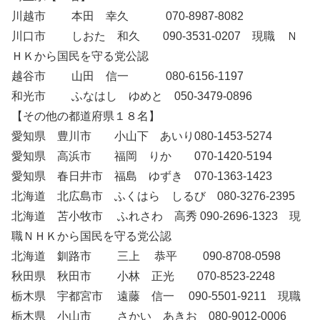
川越市 本田 幸久 070-8987-8082
川口市 しおた 和久 090-3531-0207 現職 Ｎ
ＨＫから国民を守る党公認
越谷市 山田 信一 080-6156-1197
和光市 ふなはし ゆめと 050-3479-0896
【その他の都道府県１８名】
愛知県 豊川市 小山下 あいり080-1453-5274
愛知県 高浜市 福岡 りか 070-1420-5194
愛知県 春日井市 福島 ゆずき 070-1363-1423
北海道 北広島市 ふくはら しるび 080-3276-2395
北海道 苫小牧市 ふれさわ 高秀 090-2696-1323 現
職ＮＨＫから国民を守る党公認
北海道 釧路市 三上 恭平 090-8708-0598
秋田県 秋田市 小林 正光 070-8523-2248
栃木県 宇都宮市 遠藤 信一 090-5501-9211 現職
栃木県 小山市 さかい あきお 080-9012-0006