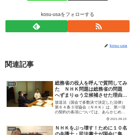
kosu-usaをフォローする
kosu-usa
関連記事
総務省の役人を呼んで質問してみ
news
た ＮＨＫ問題は総務省の問題
へずまりゅう立候補させた理由は
我々がちゃんと仕事している事を
放送法（国会で多数決で決定した法律）
知ってもらいたいから２－２
第６４条３項協会（ＮＨＫ）は、第一項
の契約の条項については、あらかじめ、
総務大臣の認可を受けなければならな
2021.09.23
い。放送法施行規則（総務大臣の権限で
決定した省令）第２３条柱書放送法第６
ＮＨＫをぶっ壊す！ために１０名
news
４条第３項の契約の条項には...
の弁護士・司法書士が国会に集