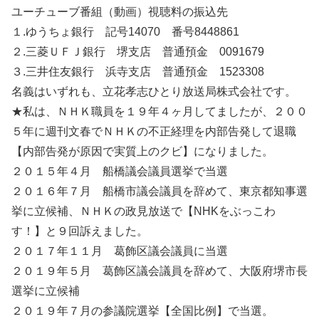
ユーチューブ番組（動画）視聴料の振込先
１.ゆうちょ銀行 記号14070 番号8448861
２.三菱ＵＦＪ銀行 堺支店 普通預金 0091679
３.三井住友銀行 浜寺支店 普通預金 1523308
名義はいずれも、立花孝志ひとり放送局株式会社です。
★私は、ＮＨＫ職員を１９年４ヶ月してましたが、２００
５年に週刊文春でＮＨＫの不正経理を内部告発して退職
【内部告発が原因で実質上のクビ】になりました。
２０１５年４月 船橋議会議員選挙で当選
２０１６年７月 船橋市議会議員を辞めて、東京都知事選
挙に立候補、ＮＨＫの政見放送で【NHKをぶっこわ
す！】と９回訴えました。
２０１７年１１月 葛飾区議会議員に当選
２０１９年５月 葛飾区議会議員を辞めて、大阪府堺市長
選挙に立候補
２０１９年７月の参議院選挙【全国比例】で当選。