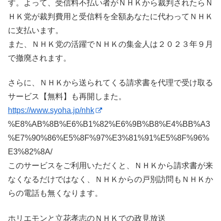
す。よって、受信料不払い者がＮＨＫから裁判されたらＮ
ＨＫ党が裁判費用と受信料を全額あなたに代わってＮＨＫ
に支払います。
また、ＮＨＫ党の活躍でＮＨＫの集金人は２０２３年９月
で撤廃されます。
さらに、ＮＨＫから送られてくる請求書を代理で受け取る
サービス【無料】も再開しまた。
https://www.syoha.jp/nhk
%E8%AB%8B%E6%B1%82%E6%9B%B8%E4%BB%A3
%E7%90%86%E5%8F%97%E3%81%91%E5%8F%96%
E3%82%8A/
このサービスをご利用いただくと、ＮＨＫから請求書が来
なくなるだけではなく、ＮＨＫからの戸別訪問もＮＨＫか
らの電話も無くなります。
ホリエモンと立花孝志のＮＨＫでの政見放送