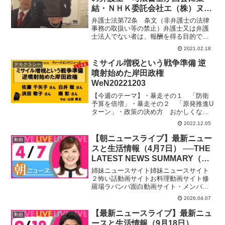
結・ＮＨＫ委託会社エ（株）ヌリ
ンクスを刑事告訴予定
弁護士法第72条 条文（非弁護士の法律
事務の取扱い等の禁止）弁護士又は弁護
士法人でない者は、報酬を得る目的で訴
訟事件、非訟事件及び審査請求、異議申
2021.02.18
立て、再審査請求等行政庁に対する不服
申立事件その他一般の法律事件に関して
ミサイル増税という戦争準備 逆
デモクラシー
鑑定、代理、仲裁若しく...
噴射始めた岸田政権
WeN20221203
【今週のテーマ】・暴走その１ 「防衛
予算を倍増」・暴走その２ 「原発推進U
ターン」・政策の決め方 おかしくな
い？・杉田水脈が象徴する「国会の権
2022.12.05
威」【出演】 佐藤 千矢子さん （毎日新
聞 論説委員） 白井 聡さん （政治学
【朝ニュースライブ】最新ニュー
動画
者、京都精華大学准教...
スと生活情報（4月7日） ──THE
LATEST NEWS SUMMARY（日
テレNEWS LIVE）
姉妹ニュースサイト姉妹ニュースサイト
２怖い話動画サイトお料理動画サイト修
羅場ラバンバ面白動画サイト・メンバー
シップ「日テレNEWSクラブ」始まりま
2026.04.07
した月額290円で所属歴に応じ色が変化し
ステータスアップしていくバッジ特典
【最新ニュースライブ】最新ニュ
動画
や、ライブ配信のチャ...
ースと生活情報（9月18日）