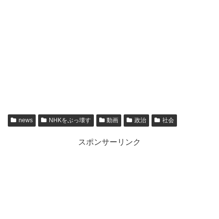
news
NHKをぶっ壊す
動画
政治
社会
スポンサーリンク