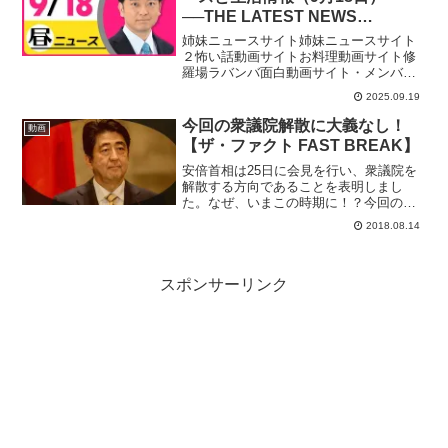
──THE LATEST NEWS
SUMMARY（日テレNEWS
姉妹ニュースサイト姉妹ニュースサイト
LIVE）
２怖い話動画サイトお料理動画サイト修
羅場ラバンバ面白動画サイト・メンバー
シップ「日テレNEWSクラブ」始まりま
2025.09.19
した月額290円で所属歴に応じ色が変化し
ステータスアップしていくバッジ特典
今回の衆議院解散に大義なし！
動画
や、ライブ配信のチャ...
【ザ・ファクト FAST BREAK】
安倍首相は25日に会見を行い、衆議院を
解散する方向であることを表明しまし
た。なぜ、いまこの時期に！？今回の解
散をザ・ファクト独自の視点で分析・解
2018.08.14
説します。【出演】里村英一（幸福の科
学広報局）
スポンサーリンク