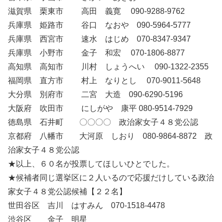
滋賀県 栗東市 高田 義寛 090-9288-9762
兵庫県 姫路市 谷口 なおや 090-5964-5777
兵庫県 西宮市 速水 はじめ 070-8347-9347
兵庫県 小野市 金子 和宏 070-1806-8877
高知県 高知市 川村 しょうへい 090-1322-2355
福岡県 直方市 村上 なりとし 070-9011-5648
大分県 別府市 二宮 大造 090-6290-5196
大阪府 吹田市 にしがや 康平 080-9514-7929
徳島県 石井町 〇〇〇〇 政治家女子４８党公認
京都府 八幡市 大河原 しおり 080-9864-8872 政
治家女子４８党公認
★以上、６０名が投票してほしいひとでした。
★候補者同じ選挙区に２人いるので応援だけしている政治
家女子４８党公認候補【２２名】
世田谷区 吉川 はすみん 070-1518-4478
渋谷区 金子 明星