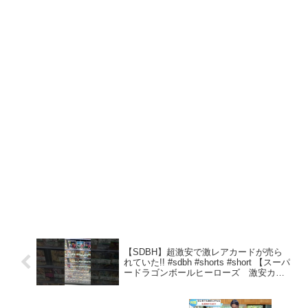
【SDBH】超激安で激レアカードが売ら
れていた!! #sdbh #shorts #short 【スーパ
ードラゴンボールヒーローズ 激安カー
ド購入】