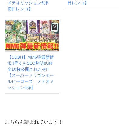
メテオミッション6弾
日レンコ】
初日レンコ】
【SDBH】MM6弾最新情
報!!早くもSEC判明!!UR
全10枚公開されたぞ!!
【スーパードラゴンボー
ルヒーローズ メテオミ
ッション6弾】
こちらも読まれています！