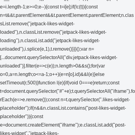
e=i.length-1;e>=0;e--){const t=i[e];if(!c(t)){const
n=t&&t.parentElement&&t.parentElement.parentElement;n.clas
sList.remove("jetpack-likes-widget-
loaded"),n.classList.remove("jetpack-likes-widget-
loading"),n.classList.add("jetpack-likes-widget-
unloaded"),i.splice(e,1),t.remove()}}}();var n=
[...document.querySelectorAll("div.jetpack-likes-widget-
unloaded")].filter(e=>c(e));n.length>0&&s();for(var
o=0,a=n.length;o<=a-1;o++)(e=n[o].id)&&l(e)}else
setTimeout(r,500)}function l(e){if(void 0===e)return;const
t=document.querySelector("#"+e);t.querySelectorAll("iframe").fo
rEach(e=>e.remove());const n=t.querySelector(".likes-widget-
placeholder");if(n&&n.classList.contains("post-likes-widget-
placeholder")){const
e=document.createElement("iframe");e.classList.add("post-
likes-widget","jetpack-likes-