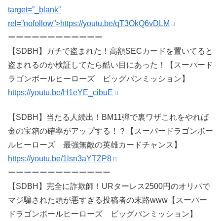
target=”_blank”
rel=”nofollow”>https://youtu.be/qT3OkQ6vDLM
ーーーーーーーーーーーー
【SDBH】ガチで盗まれた！高額SECカードを置いてると
盗まれるのか検証してたら酷い目にあった！【スーパード
ラゴンボールヒーローズ ビッグバンミッション】
https://youtu.be/H1eYE_cibuE
【SDBH】当たる人続出！BM11弾で裏ワザこれをやれば
金の宝箱の確率がアップする！？【スーパードラゴンボー
ルヒーローズ 最強無敵の英雄カードチャンス】
https://youtu.be/1lsn3aYTZP8
ーーーーーーーーーーーーー
【SDBH】完全に詐欺師！URターレス2500円のオリパで
マジ騙された頭が悪すぎる投稿者の末路www【スーパー
ドラゴンボールヒーローズ ビッグバンミッション】