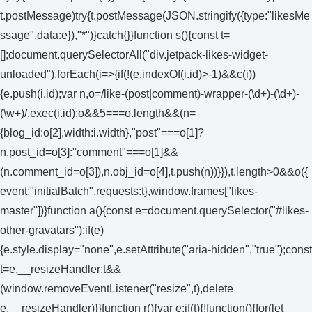
t.postMessage)try{t.postMessage(JSON.stringify({type:"likesMe
ssage",data:e}),"*")}catch{}}function s(){const t=
[];document.querySelectorAll("div.jetpack-likes-widget-
unloaded").forEach(i=>{if(!(e.indexOf(i.id)>-1)&&c(i))
{e.push(i.id);var n,o=/like-(post|comment)-wrapper-(\d+)-(\d+)-
(\w+)/.exec(i.id);o&&5===o.length&&(n=
{blog_id:o[2],width:i.width},"post"===o[1]?
n.post_id=o[3]:"comment"===o[1]&&
(n.comment_id=o[3]),n.obj_id=o[4],t.push(n))}}),t.length>0&&o({
event:"initialBatch",requests:t},window.frames["likes-
master"])}function a(){const e=document.querySelector("#likes-
other-gravatars");if(e)
{e.style.display="none",e.setAttribute("aria-hidden","true");const
t=e.__resizeHandler;t&&
(window.removeEventListener("resize",t),delete
e.__resizeHandler)}}function r(){var e;if(t){!function(){for(let