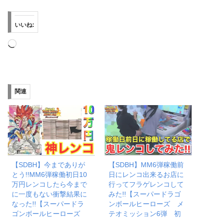
いいね:
読
み
込
み
関連
中…
【SDBH】今までありが
【SDBH】MM6弾稼働前
とう!!MM6弾稼働初日10
日にレンコ出来るお店に
万円レンコしたら今まで
行ってフラゲレンコして
に一度もない衝撃結果に
みた!!【スーパードラゴ
なった!!【スーパードラ
ンボールヒーローズ メ
ゴンボールヒーローズ
テオミッション6弾 初