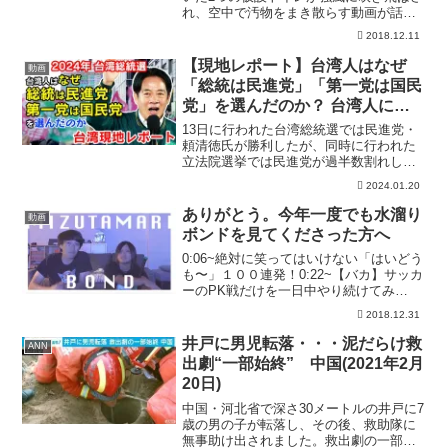
れ、空中で汚物をまき散らす動画が話題
となっている。TomoNewsチャンネル登
2018.12.11
録 ►►チャンネル登録「TomoNews（ト
モニュース）」は国内外の最新ニュース
【現地レポート】台湾人はなぜ
動画
をＣＧア...
「総統は民進党」「第一党は国民
党」を選んだのか？ 台湾人に聞
いた総統選の民意とは！【ザ・フ
13日に行われた台湾総統選では民進党・
ァクト】
頼清徳氏が勝利したが、同時に行われた
立法院選挙では民進党が過半数割れして
「捻じれ」が発生した。対中国との距離
2024.01.20
感が大きく問われた今回の総統選だった
が、現地はどのような受け止めをしてい
ありがとう。今年一度でも水溜り
動画
るのか。今回のザ・ファ...
ボンドを見てくださった方へ
0:06~絶対に笑ってはいけない「はいどう
も〜」１００連発！0:22~【バカ】サッカ
ーのPK戦だけを一日中やり続けてみ
た！！0:39~【100万円企画】水溜りオン
2018.12.31
エアトラック１週間走らせてみた！！
0:53~【実質初】狂った質問コーナー！！
井戸に男児転落・・・泥だらけ救
ANN
w...
出劇“一部始終” 中国(2021年2月
20日)
中国・河北省で深さ30メートルの井戸に7
歳の男の子が転落し、その後、救助隊に
無事助け出されました。救出劇の一部始