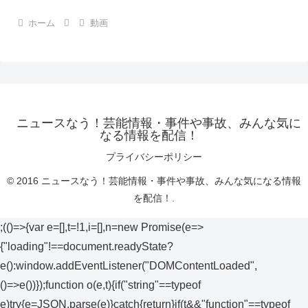
ホーム
動画
ニュースなう！芸能情報・事件や事故、みんな気に
なる情報を配信！
プライバシーポリシー
© 2016 ニュースなう！芸能情報・事件や事故、みんな気になる情報
を配信！.
;(()=>{var e=[],t=!1,i=[],n=new Promise(e=>
{"loading"!==document.readyState?
e():window.addEventListener("DOMContentLoaded",
()=>e())});function o(e,t){if("string"==typeof
e)try{e=JSON.parse(e)}catch{return}if(t&&"function"==typeof