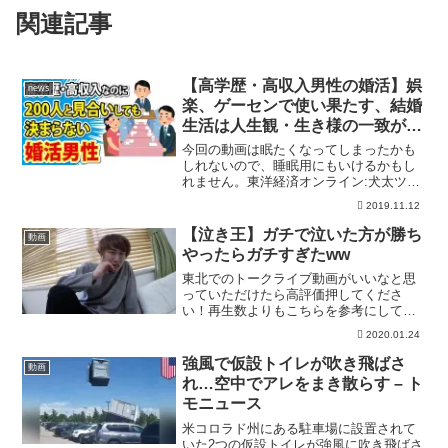
関連記事
【高学歴・高収入男性の婚活】娯
news
楽、ゲーセンで使い果たす、結婚
生活は人生観・生き様の一致が重
要、結婚相手の親戚に雑魚が出て
今回の動画は眠たくなってしまったかも
くる、トイレ借りない植木屋さん
しれないので、睡眠用にもいけるかもし
れません。東洋経済オンライン:犬太ツイ
ッター 【関連チャンネル】「犬太／ど
2019.11.12
うすればいいか考える」 →「犬太のツ
ッコミゲーム実況」 → 「犬太／総合
【泣き王】ガチで泣いた方が勝ち
動画
チャンネル」 → 問題...
やったらガチすぎたww
東北でのトークライブ動画がいいなと思
っていただけたら高評価押してくださ
い！再生数よりもこちらを参考にして動
画を作りたい！！そして少しでも面白い
2020.01.24
なと思っていただけたらぜひ【チャンネ
ル登録】お願いします！５年間１度も休
強風で仮設トイレが吹き飛ばさ
動画
まず毎日投稿しております！...
れ…空中でアレをまき散らす – ト
モニュース
米コロラド州にある駐車場に設置されて
いた2つの仮設トイレが強風に吹き飛ばさ