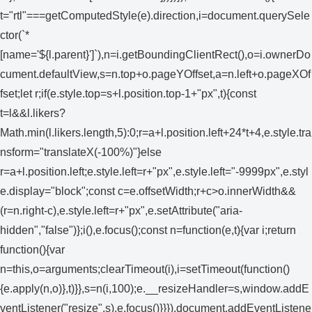
t="rtl"===getComputedStyle(e).direction,i=document.querySele
ctor(`*
[name='${l.parent}']`),n=i.getBoundingClientRect(),o=i.ownerDo
cument.defaultView,s=n.top+o.pageYOffset,a=n.left+o.pageXOf
fset;let r;if(e.style.top=s+l.position.top-1+"px",t){const
t=l&&l.likers?
Math.min(l.likers.length,5):0;r=a+l.position.left+24*t+4,e.style.tra
nsform="translateX(-100%)"}else
r=a+l.position.left;e.style.left=r+"px",e.style.left="-9999px",e.styl
e.display="block";const c=e.offsetWidth;r+c>o.innerWidth&&
(r=n.right-c),e.style.left=r+"px",e.setAttribute("aria-
hidden","false")};i(),e.focus();const n=function(e,t){var i;return
function(){var
n=this,o=arguments;clearTimeout(i),i=setTimeout(function()
{e.apply(n,o)},t)}},s=n(i,100);e.__resizeHandler=s,window.addE
ventListener("resize",s),e.focus()}}}),document.addEventListene