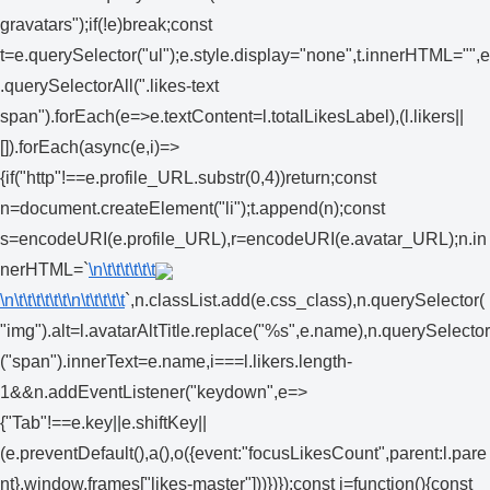
gravatars");if(!e)break;const
t=e.querySelector("ul");e.style.display="none",t.innerHTML="",e
.querySelectorAll(".likes-text
span").forEach(e=>e.textContent=l.totalLikesLabel),(l.likers||
[]).forEach(async(e,i)=>
{if("http"!==e.profile_URL.substr(0,4))return;const
n=document.createElement("li");t.append(n);const
s=encodeURI(e.profile_URL),r=encodeURI(e.avatar_URL);n.in
nerHTML=`
\n\t\t\t\t\t\t
\n\t\t\t\t\t\t
\n\t\t\t\t\t
`,n.classList.add(e.css_class),n.querySelector(
"img").alt=l.avatarAltTitle.replace("%s",e.name),n.querySelector
("span").innerText=e.name,i===l.likers.length-
1&&n.addEventListener("keydown",e=>
{"Tab"!==e.key||e.shiftKey||
(e.preventDefault(),a(),o({event:"focusLikesCount",parent:l.pare
nt},window.frames["likes-master"]))})});const i=function(){const