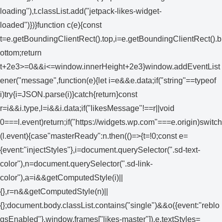
loading"),t.classList.add("jetpack-likes-widget-
loaded")})}function c(e){const
t=e.getBoundingClientRect().top,i=e.getBoundingClientRect().b
ottom;return
t+2e3>=0&&i<=window.innerHeight+2e3}window.addEventList
ener("message",function(e){let i=e&&e.data;if("string"==typeof
i)try{i=JSON.parse(i)}catch{return}const
r=i&&i.type,l=i&&i.data;if("likesMessage"!==r||void
0===l.event)return;if("https://widgets.wp.com"===e.origin)switch
(l.event){case"masterReady":n.then(()=>{t=!0;const e=
{event:"injectStyles"},i=document.querySelector(".sd-text-
color"),n=document.querySelector(".sd-link-
color"),a=i&&getComputedStyle(i)||
{},r=n&&getComputedStyle(n)||
{};document.body.classList.contains("single")&&o({event:"reblo
gsEnabled"},window.frames["likes-master"]),e.textStyles=