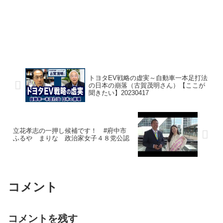
トヨタEV戦略の虚実～自動車一本足打法
の日本の崩落（古賀茂明さん）【ここが
聞きたい】20230417
立花孝志の一押し候補です！ #府中市
ふるや まりな 政治家女子４８党公認
コメント
コメントを残す