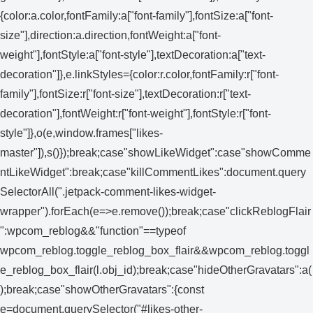
{color:a.color,fontFamily:a["font-family"],fontSize:a["font-
size"],direction:a.direction,fontWeight:a["font-
weight"],fontStyle:a["font-style"],textDecoration:a["text-
decoration"]},e.linkStyles={color:r.color,fontFamily:r["font-
family"],fontSize:r["font-size"],textDecoration:r["text-
decoration"],fontWeight:r["font-weight"],fontStyle:r["font-
style"]},o(e,window.frames["likes-
master"]),s()});break;case"showLikeWidget":case"showComme
ntLikeWidget":break;case"killCommentLikes":document.query
SelectorAll(".jetpack-comment-likes-widget-
wrapper").forEach(e=>e.remove());break;case"clickReblogFlair
":wpcom_reblog&&"function"==typeof
wpcom_reblog.toggle_reblog_box_flair&&wpcom_reblog.toggl
e_reblog_box_flair(l.obj_id);break;case"hideOtherGravatars":a(
);break;case"showOtherGravatars":{const
e=document.querySelector("#likes-other-