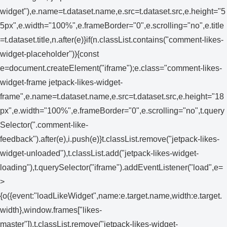
widget"),e.name=t.dataset.name,e.src=t.dataset.src,e.height="5
5px",e.width="100%",e.frameBorder="0",e.scrolling="no",e.title
=t.dataset.title,n.after(e)}if(n.classList.contains("comment-likes-
widget-placeholder")){const
e=document.createElement("iframe");e.class="comment-likes-
widget-frame jetpack-likes-widget-
frame",e.name=t.dataset.name,e.src=t.dataset.src,e.height="18
px",e.width="100%",e.frameBorder="0",e.scrolling="no",t.query
Selector(".comment-like-
feedback").after(e),i.push(e)}t.classList.remove("jetpack-likes-
widget-unloaded"),t.classList.add("jetpack-likes-widget-
loading"),t.querySelector("iframe").addEventListener("load",e=
>
{o({event:"loadLikeWidget",name:e.target.name,width:e.target.
width},window.frames["likes-
master"]),t.classList.remove("jetpack-likes-widget-