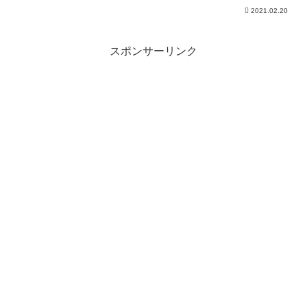
終をカメラが捉えていました。 中国メ
2021.02.20
ディアによりますと、河北省で12日、農
地で遊んでいた7歳の男の子が深さ30メー
トルの井戸に転...
スポンサーリンク