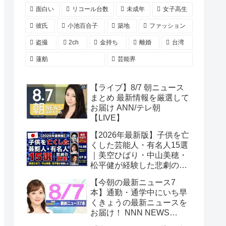
面白い
リコール台数
未成年
女子高生
彼氏
小池百合子
築地
ファッション
盗撮
2ch
金持ち
離婚
台湾
蓮舫
芸能界
【ライブ】8/7 朝ニュース
まとめ 最新情報を厳選して
お届け ANN/テレ朝
【LIVE】
【2026年最新版】子供を亡
くした芸能人・有名人15選
｜美空ひばり・中山美穂・
松平健が経験した悲劇の真
実
【今朝の最新ニュース7
本】通勤・通学中にいち早
くきょうの最新ニュースを
お届け！ NNN NEWS
ZIP！(2026年8月7日)