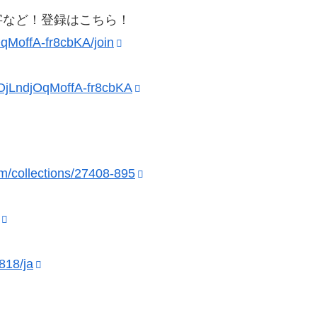
字など！登録はこちら！
qMoffA-fr8cbKA/join
pOjLndjOqMoffA-fr8cbKA
om/collections/27408-895
818/ja