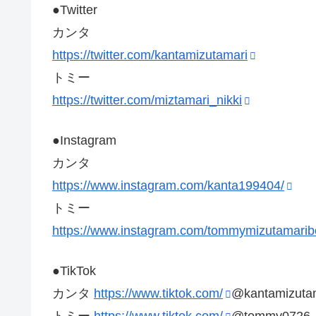
●Twitter
カンタ
https://twitter.com/kantamizutamari
トミー
https://twitter.com/miztamari_nikki
●Instagram
カンタ
https://www.instagram.com/kanta199404/
トミー
https://www.instagram.com/tommymizutamarib
●TikTok
カンタ ​
https://www.tiktok.com/
@kantamizuta