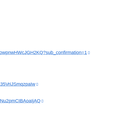
kdowpnwHWcJGH2KQ?sub_confirmation=1
a35VriJSmqzpaIw
dFNu2pmCIBAoaIjAQ