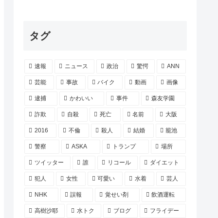
タグ
速報
ニュース
政治
驚愕
ANN
芸能
事故
バイク
動画
画像
逮捕
かわいい
事件
森友学園
詐欺
自殺
死亡
名前
大阪
2016
不倫
殺人
結婚
籠池
警察
ASKA
トランプ
場所
ツイッター
誰
リコール
ダイエット
犯人
女性
可愛い
水着
芸人
NHK
誤報
覚せい剤
飲酒運転
高樹沙耶
水トク
ブログ
フライデー