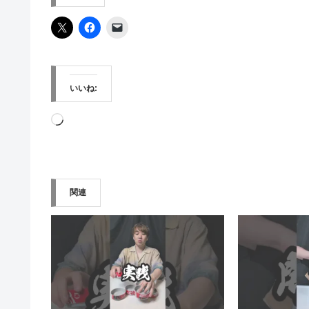
いいね:
読
み
込
み
関連
中…