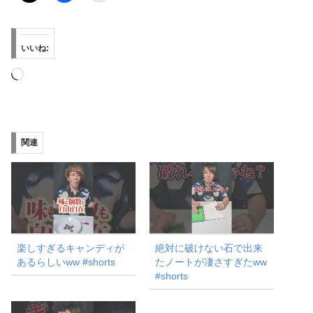
いいね:
読
み
込
み
関連
中…
楽しすぎるキャンディが
絶対に破けない石で出来
あるらしいww #shorts
たノートが凄さすぎたww
#shorts