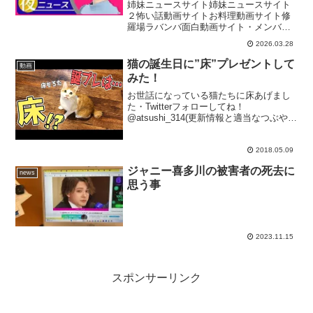
SUMMARY（日テレNEWS
姉妹ニュースサイト姉妹ニュースサイト
LIVE）
２怖い話動画サイトお料理動画サイト修
羅場ラバンバ面白動画サイト・メンバー
シップ「日テレNEWSクラブ」始まりま
2026.03.28
した月額290円で所属歴に応じ色が変化し
ステータスアップしていくバッジ特典
猫の誕生日に”床”プレゼントして
動画
や、ライブ配信のチャ...
みた！
お世話になっている猫たちに床あげまし
た・Twitterフォローしてね！
@atsushi_314(更新情報と適当なつぶや
き)・サブチャンネルもお願いします！フ
ァンレタープレゼント等は〒106-6134
東京都港区六本木6-10-1六本木ヒル...
2018.05.09
ジャニー喜多川の被害者の死去に
news
思う事
2023.11.15
スポンサーリンク