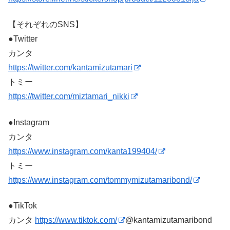
【それぞれのSNS】
●Twitter
カンタ
https://twitter.com/kantamizutamari
トミー
https://twitter.com/miztamari_nikki
●Instagram
カンタ
https://www.instagram.com/kanta199404/
トミー
https://www.instagram.com/tommymizutamaribond/
●TikTok
カンタ ​
https://www.tiktok.com/
@kantamizutamaribond