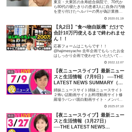
東京・大東区の永寿総合病院で、70代か
ら80代の寝たきりの患者3人に自身の汚物
を塗り付けたヘルパーの男が偽計業務妨
害の疑いで逮捕された。逮捕されたのは
2020.01.19
同病院に勤務していた中村大介容疑者
(32)。TomoNewsチャンネル登録 ►►チ
【丸2日】”食べ物自販機” だけで
動画
ャンネル...
合計10万円使えるまで終われませ
ん！！
応募フォームはこちらです！！
@hajimesyacho 去年企画でもらったお金
はしっかり企画で使わせていただいてお
ります！！改めて今回の動画のOPの補足
2022.12.07
をさせてください。今年1年動画を撮影し
て、編集して、投稿してきて気づいたこ
【夜ニュースライブ】最新ニュー
動画
とがあります。...
スと生活情報（7月9日） ──THE
LATEST NEWS SUMMARY（日
テレNEWS LIVE）
姉妹ニュースサイト姉妹ニュースサイト
２怖い話動画サイトお料理動画サイト修
羅場ラバンバ面白動画サイト・メンバー
シップ「日テレNEWSクラブ」始まりま
2025.07.10
した月額290円で所属歴に応じ色が変化し
ステータスアップしていくバッジ特典
【夜ニュースライブ】最新ニュー
動画
や、ライブ配信のチャ...
スと生活情報（3月27日）
──THE LATEST NEWS