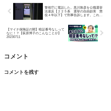
警視庁に電話した。黒川敦彦を公職選挙
法違反【２２５条 選挙の自由妨害 懲
役４年以下】で刑事告訴します。これが
刑事です。 民事の方は昨日 つばさの
党の口座と 合同会社オリーブの木を差
し押さえしています
【マイナ保険証の闇】暗証番号なしって
なに！？【荻原博子のこんなことが】
20230711
コメント
コメントを残す