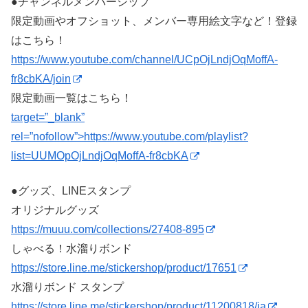
●チャンネルメンバーシップ
限定動画やオフショット、メンバー専用絵文字など！登録
はこちら！
https://www.youtube.com/channel/UCpOjLndjOqMoffA-
fr8cbKA/join
限定動画一覧はこちら！
target=”_blank”
rel=”nofollow”>https://www.youtube.com/playlist?
list=UUMOpOjLndjOqMoffA-fr8cbKA
●グッズ、LINEスタンプ
オリジナルグッズ
https://muuu.com/collections/27408-895
しゃべる！水溜りボンド
https://store.line.me/stickershop/product/17651
水溜りボンド スタンプ
https://store.line.me/stickershop/product/11200818/ja