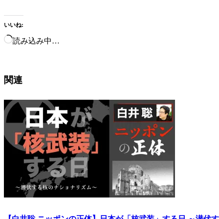
いいね:
読み込み中…
関連
【白井聡 ニッポンの正体】日本が「核武装」する日 ～潜伏