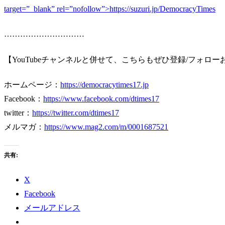
target=”_blank” rel=”nofollow”>https://suzuri.jp/DemocracyTimes
…………………………
【YouTubeチャンネルと併せて、こちらもぜひ登録/フォロ
ホームページ：
https://democracytimes17.jp
Facebook：
https://www.facebook.com/dtimes17
twitter：
https://twitter.com/dtimes17
メルマガ：
https://www.mag2.com/m/0001687521
共有:
X
Facebook
メールアドレス