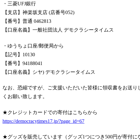
・三菱UFJ銀行
【支店】神楽坂支店 (店番号052)
【番号】普通 0462813
【口座名義】一般社団法人 デモクラシータイムス
・ゆうちょ口座/郵便局から
【記号】10130
【番号】94188041
【口座名義】シヤ) デモクラシータイムス
なお、恐縮ですが、ご支援いただいた皆様に領収書をお送り
くお願い致します。
★クレジットカードでの寄付はこちらから
https://democracytimes17.jp/?page_id=67
★グッズを販売しています（グッズ1つにつき500円が寄付に