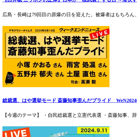
広島・長崎は79回目の原爆の日を迎えた。被爆者はもちろん
総裁選、はや選挙モード 斎藤知事歪んだプライド WeN20240
【今週のテーマ】 ・自民総裁選と立憲代表選 ・斎藤知事、辞