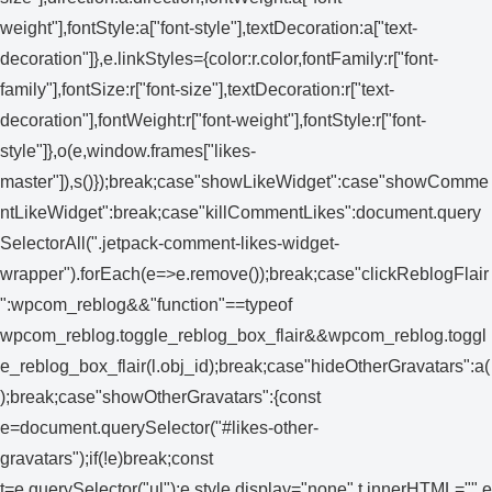
weight"],fontStyle:a["font-style"],textDecoration:a["text-
decoration"]},e.linkStyles={color:r.color,fontFamily:r["font-
family"],fontSize:r["font-size"],textDecoration:r["text-
decoration"],fontWeight:r["font-weight"],fontStyle:r["font-
style"]},o(e,window.frames["likes-
master"]),s()});break;case"showLikeWidget":case"showComme
ntLikeWidget":break;case"killCommentLikes":document.query
SelectorAll(".jetpack-comment-likes-widget-
wrapper").forEach(e=>e.remove());break;case"clickReblogFlair
":wpcom_reblog&&"function"==typeof
wpcom_reblog.toggle_reblog_box_flair&&wpcom_reblog.toggl
e_reblog_box_flair(l.obj_id);break;case"hideOtherGravatars":a(
);break;case"showOtherGravatars":{const
e=document.querySelector("#likes-other-
gravatars");if(!e)break;const
t=e.querySelector("ul");e.style.display="none",t.innerHTML="",e