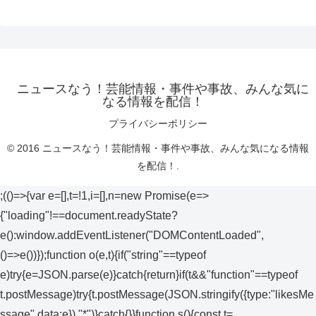
ニュースなう！芸能情報・事件や事故、みんな気に
なる情報を配信！
プライバシーポリシー
© 2016 ニュースなう！芸能情報・事件や事故、みんな気になる情報
を配信！.
;(()=>{var e=[],t=!1,i=[],n=new Promise(e=>
{"loading"!==document.readyState?
e():window.addEventListener("DOMContentLoaded",
()=>e())});function o(e,t){if("string"==typeof
e)try{e=JSON.parse(e)}catch{return}if(t&&"function"==typeof
t.postMessage)try{t.postMessage(JSON.stringify({type:"likesMe
ssage",data:e}),"*")}catch{}}function s(){const t=