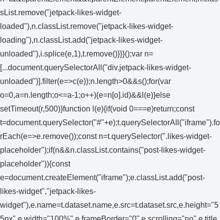
sList.remove("jetpack-likes-widget-
loaded"),n.classList.remove("jetpack-likes-widget-
loading"),n.classList.add("jetpack-likes-widget-
unloaded"),i.splice(e,1),t.remove()}}}();var n=
[...document.querySelectorAll("div.jetpack-likes-widget-
unloaded")].filter(e=>c(e));n.length>0&&s();for(var
o=0,a=n.length;o<=a-1;o++)(e=n[o].id)&&l(e)}else
setTimeout(r,500)}function l(e){if(void 0===e)return;const
t=document.querySelector("#"+e);t.querySelectorAll("iframe").fo
rEach(e=>e.remove());const n=t.querySelector(".likes-widget-
placeholder");if(n&&n.classList.contains("post-likes-widget-
placeholder")){const
e=document.createElement("iframe");e.classList.add("post-
likes-widget","jetpack-likes-
widget"),e.name=t.dataset.name,e.src=t.dataset.src,e.height="5
5px",e.width="100%",e.frameBorder="0",e.scrolling="no",e.title