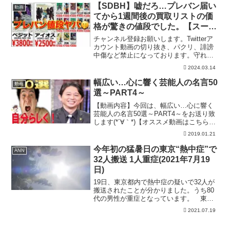
「CultuerZ」 毎週木曜メインパーソナ...
【SDBH】嘘だろ…プレバン届い
動画
てから1週間後の買取リストの価
格が驚きの値段でした。【スーパ
ードラゴンボールヒーローズ プ
チャンネル登録お願いします。Twitterア
レミアムバンダイ13th】
カウント動画の切り抜き、パクリ、誹謗
中傷など禁止になっております。守れな
い方は残念ですが、警察に被害届の提出
2024.03.14
も考えております。ビッグバンミッショ
ン最新情報ーーーーーーーーーーーー
幅広い…心に響く芸能人の名言50
動画
【SDBH】無謀....
選～PART4～
【動画内容】今回は、幅広い…心に響く
芸能人の名言50選～PART4～をお送り致
します(*´∀｀*)【オススメ動画はこちら
♪】☆実は血縁関係だった意外な有名人5
2019.01.21
選☆長くて綺麗な足を持つ芸能人20選～
Part2～☆超人気 最新動画#最新！裏芸
今年初の猛暑日の東京“熱中症”で
ANN
能...
32人搬送 1人重症(2021年7月19
日)
19日、東京都内で熱中症の疑いで32人が
搬送されたことが分かりました。うち80
代の男性が重症となっています。 東京
消防庁などによりますと、都内で午後1時
2021.07.19
までに13歳から92歳の男女合わせて32人
が熱中症の疑いで搬送されました。うち