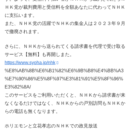
ＨＫ党が裁判費用と受信料を全額あなたに代わってＮＨＫ
に支払います。
また、ＮＨＫ党の活躍でＮＨＫの集金人は２０２３年９月
で撤廃されます。
さらに、ＮＨＫから送られてくる請求書を代理で受け取る
サービス【無料】も再開しまた。
https://www.syoha.jp/nhk
%E8%AB%8B%E6%B1%82%E6%9B%B8%E4%BB%A3
%E7%90%86%E5%8F%97%E3%81%91%E5%8F%96%
E3%82%8A/
このサービスをご利用いただくと、ＮＨＫから請求書が来
なくなるだけではなく、ＮＨＫからの戸別訪問もＮＨＫか
らの電話も無くなります。
ホリエモンと立花孝志のＮＨＫでの政見放送