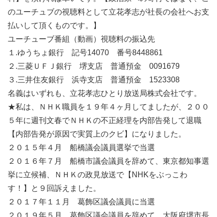
のユーチュブの視聴料として立花孝志が社長の会社へお支
払いして頂くものです。】
ユーチューブ番組（動画）視聴料の振込先
１.ゆうちょ銀行 記号14070 番号8448861
２.三菱ＵＦＪ銀行 堺支店 普通預金 0091679
３.三井住友銀行 浜寺支店 普通預金 1523308
名義はいずれも、立花孝志ひとり放送局株式会社です。
★私は、ＮＨＫ職員を１９年４ヶ月してましたが、２００
５年に週刊文春でＮＨＫの不正経理を内部告発して退職
【内部告発が原因で実質上のクビ】になりました。
２０１５年４月 船橋議会議員選挙で当選
２０１６年７月 船橋市議会議員を辞めて、東京都知事選
挙に立候補、ＮＨＫの政見放送で【NHKをぶっこわ
す！】と９回訴えました。
２０１７年１１月 葛飾区議会議員に当選
２０１９年５月 葛飾区議会議員を辞めて、大阪府堺市長