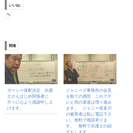
いいね:
読
み
込
み
関連
中…
ガーシー保釈決定 弁護
ジャニーズ事務所の会見
士さんはじめ関係者に
を観ての感想 これでテ
方々に心より感謝申し上
レビ局の衰退は増々進み
げます。
ます。 ジャニー喜多川
の被害者は私に電話下さ
い。無料で相談承りま
す。 無料で弁護士の紹
介もします。