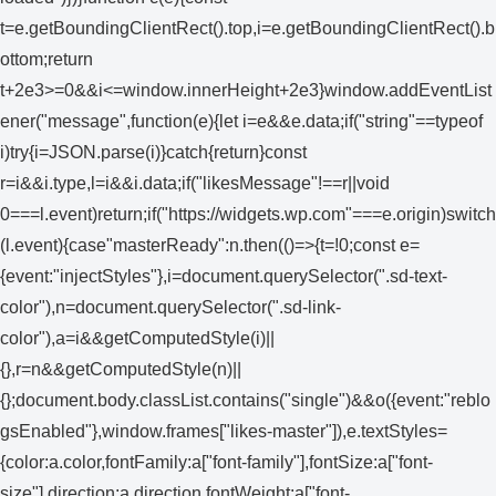
t=e.getBoundingClientRect().top,i=e.getBoundingClientRect().b
ottom;return
t+2e3>=0&&i<=window.innerHeight+2e3}window.addEventList
ener("message",function(e){let i=e&&e.data;if("string"==typeof
i)try{i=JSON.parse(i)}catch{return}const
r=i&&i.type,l=i&&i.data;if("likesMessage"!==r||void
0===l.event)return;if("https://widgets.wp.com"===e.origin)switch
(l.event){case"masterReady":n.then(()=>{t=!0;const e=
{event:"injectStyles"},i=document.querySelector(".sd-text-
color"),n=document.querySelector(".sd-link-
color"),a=i&&getComputedStyle(i)||
{},r=n&&getComputedStyle(n)||
{};document.body.classList.contains("single")&&o({event:"reblo
gsEnabled"},window.frames["likes-master"]),e.textStyles=
{color:a.color,fontFamily:a["font-family"],fontSize:a["font-
size"],direction:a.direction,fontWeight:a["font-