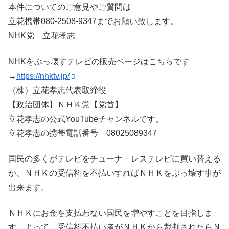
本件についてのご意見やご質問は
立花携帯080-2508-9347までお願い致します。
NHK党 立花孝志
NHKをぶっ壊すテレビの販売ページはこちらです
→
https://nhktv.jp/
（株）立花孝志代表取締役
【政治団体】ＮＨＫ党【党首】
立花孝志の公式YouTubeチャンネルです。
立花孝志の携帯電話番号 08025089347
国民の多くがテレビをチューナ－レステレビに買い替える
か、ＮＨＫの受信料を不払いすればＮＨＫをぶっ壊す事が
出来ます。
ＮＨＫにお金を支払わない国民を増やすことを目指しま
す。よって、受信料不払い者がＮＨＫから裁判されたらＮ