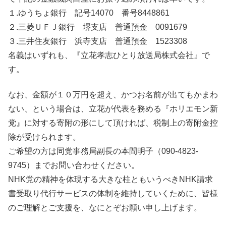
１.ゆうちょ銀行 記号14070 番号8448861
２.三菱ＵＦＪ銀行 堺支店 普通預金 0091679
３.三井住友銀行 浜寺支店 普通預金 1523308
名義はいずれも、『立花孝志ひとり放送局株式会社』で
す。
なお、金額が１０万円を超え、かつお名前が出てもかまわ
ない、という場合は、立花が代表を務める『ホリエモン新
党』に対する寄附の形にして頂ければ、税制上の寄附金控
除が受けられます。
ご希望の方は同党事務局副長の本間明子（090-4823-
9745）までお問い合わせください。
NHK党の精神を体現する大きな柱ともいうべきNHK請求
書受取り代行サービスの体制を維持していくために、皆様
のご理解とご支援を、なにとぞお願い申し上げます。