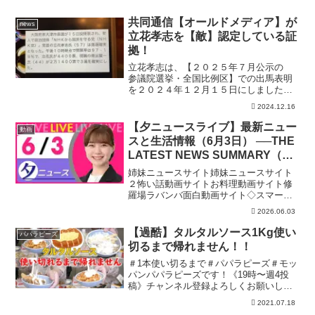
共同通信【オールドメディア】が
news
立花孝志を【敵】認定している証
拠！
立花孝志は、【２０２５年７月公示の
参議院選挙・全国比例区】での出馬表明
を２０２４年１２月１５日にしました。
立花孝志公式Webサイト→立花孝志がア
2024.12.16
ルバイトをしている銀座ＢＡＲ→立花孝
志と六本木で焼肉食べる会再開します！
【夕ニュースライブ】最新ニュー
動画
19時00分から20時...
スと生活情報（6月3日） ──THE
LATEST NEWS SUMMARY（日
テレNEWS LIVE）
姉妹ニュースサイト姉妹ニュースサイト
２怖い話動画サイトお料理動画サイト修
羅場ラバンバ面白動画サイト◇スマート
フォンアプリ「日テレNEWS NNN」24時
2026.06.03
間365日のニュース配信はもちろん、新し
く報道番組へ参加する機能を実装してい
【過酷】タルタルソース1Kg使い
パパラピーズ
ます。上記リ...
切るまで帰れません！！
＃1本使い切るまで＃パパラピーズ＃モッ
パンパパラピーズです！《19時〜週4投
稿》チャンネル登録よろしくお願いしま
す( ＾∀＾)タナカガブランドGAB GAB じ
2021.07.18
んじんブランド JINCL 文化放送