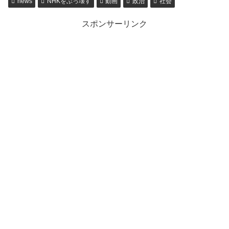
news
NHKをぶっ壊す
動画
政治
社会
スポンサーリンク