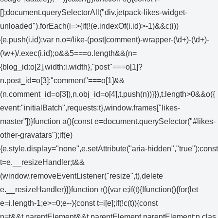
[];document.querySelectorAll("div.jetpack-likes-widget-
unloaded").forEach(i=>{if(!(e.indexOf(i.id)>-1)&&c(i))
{e.push(i.id);var n,o=/like-(post|comment)-wrapper-(\d+)-(\d+)-
(\w+)/.exec(i.id);o&&5===o.length&&(n=
{blog_id:o[2],width:i.width},"post"===o[1]?
n.post_id=o[3]:"comment"===o[1]&&
(n.comment_id=o[3]),n.obj_id=o[4],t.push(n))}}),t.length>0&&o({
event:"initialBatch",requests:t},window.frames["likes-
master"])}function a(){const e=document.querySelector("#likes-
other-gravatars");if(e)
{e.style.display="none",e.setAttribute("aria-hidden","true");const
t=e.__resizeHandler;t&&
(window.removeEventListener("resize",t),delete
e.__resizeHandler)}}function r(){var e;if(t){!function(){for(let
e=i.length-1;e>=0;e--){const t=i[e];if(!c(t)){const
n=t&&t.parentElement&&t.parentElement.parentElement;n.clas