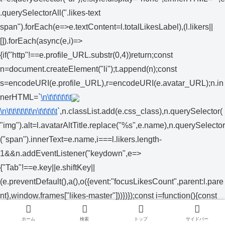
.querySelectorAll(".likes-text
span").forEach(e=>e.textContent=l.totalLikesLabel),(l.likers||
[]).forEach(async(e,i)=>
{if("http"!==e.profile_URL.substr(0,4))return;const
n=document.createElement("li");t.append(n);const
s=encodeURI(e.profile_URL),r=encodeURI(e.avatar_URL);n.in
nerHTML=`
\n\t\t\t\t\t\t
\n\t\t\t\t\t\t
\n\t\t\t\t\t
`,n.classList.add(e.css_class),n.querySelector(
"img").alt=l.avatarAltTitle.replace("%s",e.name),n.querySelector
("span").innerText=e.name,i===l.likers.length-
1&&n.addEventListener("keydown",e=>
{"Tab"!==e.key||e.shiftKey||
(e.preventDefault(),a(),o({event:"focusLikesCount",parent:l.pare
nt},window.frames["likes-master"]))})});const i=function(){const
t="rtl"===getComputedStyle(e).direction,i=document.querySele
ホーム
検索
トップ
サイドバー
ctor(`*