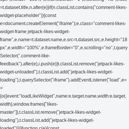
=t.dataset.title,n.after(e)}if(n.classList.contains("comment-likes-
widget-placeholder")){const
e=document.createElement("iframe");e.class="comment-likes-
widget-frame jetpack-likes-widget-
frame",e.name=t.dataset.name,e.src=t.dataset.src,e.height="18
px",e.width="100%",e.frameBorder="0",e.scrolling="no",t.query
Selector(".comment-like-
feedback").after(e),i.push(e)}t.classList.remove("jetpack-likes-
widget-unloaded"),t.classList.add("jetpack-likes-widget-
loading"),t.querySelector("iframe").addEventListener("load",e=
>
{o({event:"loadLikeWidget",name:e.target.name,width:e.target.
width},window.frames["likes-
master"]),t.classList.remove("jetpack-likes-widget-
loading"),t.classList.add("jetpack-likes-widget-
loaded")})}function c(e){const