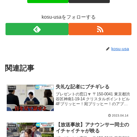
kosu-usaをフォローする
kosu-usa
関連記事
失礼な記者にブチギレる
news
プレゼントの窓口🔽 〒150-0041 東京都渋
谷区神南1-19-14 クリスタルポイントビル
4Fブリッヒー！宛ブリッヒー！のアプリ
「ブリッヒー！アナウンス室」こちらで
はブリッヒーの裏側をどんどん投稿中！
2023.04.14
ぜひダウンロードしてあなたも「ブリ...
【放送事故】アナウンサー同士の
news
イチャイチャが映る