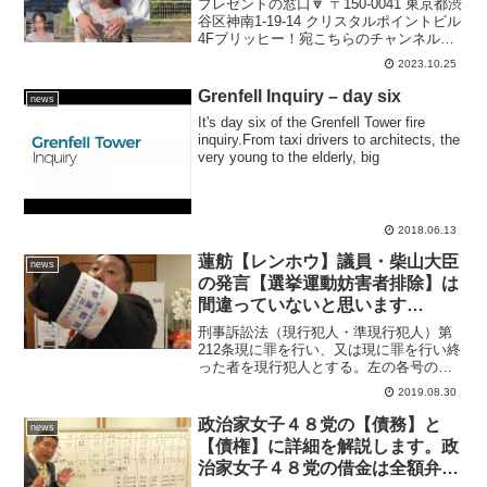
プレゼントの窓口🔽 〒150-0041 東京都渋
谷区神南1-19-14 クリスタルポイントビル
4Fブリッヒー！宛こちらのチャンネルは
笑いをこらえるニュースキャスター壺浅
2023.10.25
と熊本が生んだスーパー女子アナ福井美
千代がお送りする「フェイク」ニュー...
Grenfell Inquiry – day six
news
It's day six of the Grenfell Tower fire
inquiry.From taxi drivers to architects, the
very young to the elderly, big
2018.06.13
蓮舫【レンホウ】議員・柴山大臣
news
の発言【選挙運動妨害者排除】は
間違っていないと思います
が・・・
刑事訴訟法（現行犯人・準現行犯人）第
212条現に罪を行い、又は現に罪を行い終
った者を現行犯人とする。左の各号の一
にあたる者が、罪を行い終ってから間が
2019.08.30
ないと明らかに認められるときは、これ
を現行犯人とみなす。１犯人として追呼
政治家女子４８党の【債務】と
news
されているとき。２贓...
【債権】に詳細を解説します。政
治家女子４８党の借金は全額弁済