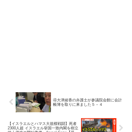
④大津綾香の弁護士が参議院会館に会計
帳簿を取りに来ました５－４
【イスラエルとハマス大規模戦闘】死者
2300人超 イスラエル挙国一致内閣を樹立