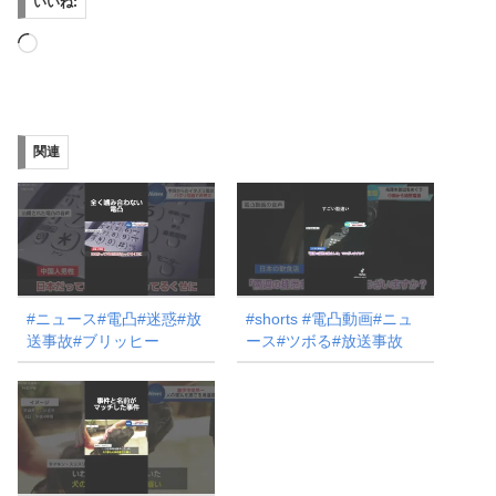
いいね:
読
み
込
み
関連
中…
#ニュース#電凸#迷惑#放
#shorts #電凸動画#ニュ
送事故#ブリッヒー
ース#ツボる#放送事故