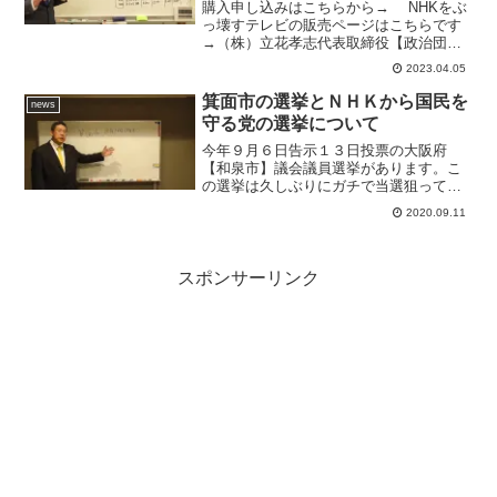
できます。
購入申し込みはこちらから→ NHKをぶ
っ壊すテレビの販売ページはこちらです
→（株）立花孝志代表取締役【政治団
体】ＮＨＫ党【党首】立花孝志の公式
2023.04.05
YouTubeチャンネルです。立花孝志の携
帯電話番号 08025089347国民の多くが
箕面市の選挙とＮＨＫから国民を
news
テレビを...
守る党の選挙について
今年９月６日告示１３日投票の大阪府
【和泉市】議会議員選挙があります。こ
の選挙は久しぶりにガチで当選狙ってい
る選挙なので、立花孝志もガンガン応援
2020.09.11
に入ります。多田ひとみ という２６歳
が立候補予定です。英語ペラペラの大卒
の賢い女性です。ＮＨＫから...
スポンサーリンク