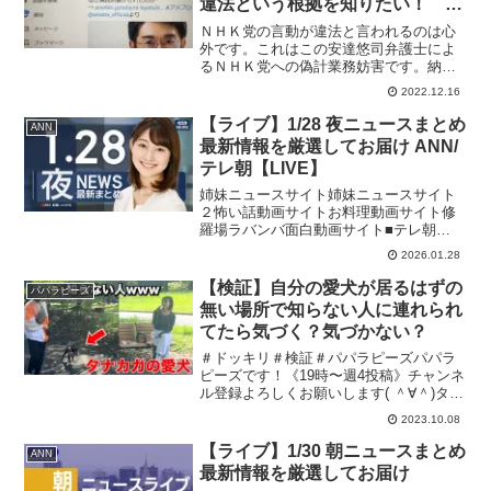
違法という根拠を知りたい！ 黒
川敦彦はどのような違法行為をし
ＮＨＫ党の言動が違法と言われるのは心
たのか？弁護士なら明確に回答し
外です。これはこの安達悠司弁護士によ
るＮＨＫ党への偽計業務妨害です。納得
て下さい。回答なければＮＨＫ党
いく説明か、謝罪と撤回が無ければ、法
に対する偽計業務妨害
2022.12.16
的措置と、京都弁護士会に懲戒請求しま
す。なぜ演説妨害がされたのか12月14
【ライブ】1/28 夜ニュースまとめ
ANN
日、新橋駅前で演説妨害...
最新情報を厳選してお届け ANN/
テレ朝【LIVE】
姉妹ニュースサイト姉妹ニュースサイト
２怖い話動画サイトお料理動画サイト修
羅場ラバンバ面白動画サイト■テレ朝
NEWS24 日本のニュースを24時間配信■
2026.01.28
テレ朝ニュース公式HP#ニュース #ライ
ブ #ann
【検証】自分の愛犬が居るはずの
パパラピーズ
無い場所で知らない人に連れられ
てたら気づく？気づかない？
＃ドッキリ＃検証＃パパラピーズパパラ
ピーズです！《19時〜週4投稿》チャンネ
ル登録よろしくお願いします( ＾∀＾)タナ
カガブランドGAB GAB じんじんブラン
2023.10.08
ド JINCL 【パパラピーズのスゴイじゃ
んTV‼︎】毎週水曜深夜にメ〜テレで放...
【ライブ】1/30 朝ニュースまとめ
ANN
最新情報を厳選してお届け