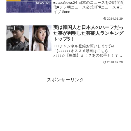
■JapaNews24 日本のニュースを24時間配
信■テレ朝ニュース公式HP#ニュース #ラ
イブ #ann
2024.01.29
実は韓国人と日本人のハーフだっ
動画
た事が判明した芸能人ランキング
トップ5！
↓↓↓チャンネル登録お願いします(´ω
｀)↓↓↓↓↓↓オススメ動画はこちら
♪↓↓↓☆【衝撃】え！？あの歌手も！？A●
女優に転身した芸能人まとめ！☆ヤバイ
2018.07.20
事をして干された芸能人まとめ！☆【衝
撃】ベッド写真が流出した芸能人まと
め！☆【衝撃】元芸...
スポンサーリンク