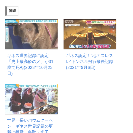
み
関連
中…
ギネス世界記録に認定
ギネス認定！“地面スレス
「史上最高齢の犬」が31
レ”トンネル飛行最長記録
歳で死ぬ(2023年10月23
(2021年9月6日)
日)
世界一長いバウムクーヘ
ン ギネス世界記録の更
新に挑戦 鳥取・米子