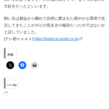
大好きだったといいます。
飼い主は都会から離れて自然に囲まれた穏やかな環境で生
活してきたことがボビの長生きの秘訣だったのではないか
と話していました。
[テレ朝ｎｅｗｓ]
https://news.tv-asahi.co.jp
共有:
いいね:
読
み
込