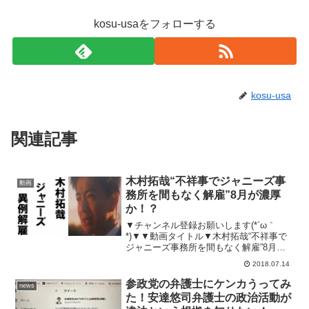
kosu-usaをフォローする
kosu-usa
関連記事
木村拓哉“不祥事でジャニーズ事
動画
務所を間もなく解雇”8月が濃厚
か！？
▼チャンネル登録お願いします(*´ω｀
*)▼▼動画タイトル▼木村拓哉“不祥事で
ジャニーズ事務所を間もなく解雇”8月が
濃厚か！？▼動画内容▼今回は、木村拓
2018.07.14
哉さんが最大の危機に陥っているという
衝撃の報道ですね～(； ･`ω･´)▼オスス...
参政党の弁護士にケンカうってみ
news
た！安達悠司弁護士の政治活動が