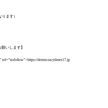
なります）
ーお願いします】
” rel=”nofollow”>https://democracytimes17.jp