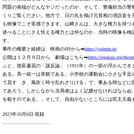
問題の発端がどんなヤジだったのか、そして、警備担当の警
くりご覧ください。他方で、日の丸を掲げ元首相の演説姿を
も映像でこそ実感できます。山﨑さんは、大きな権力を持つ
述べることにさえ怯える権力とは何なのか、当時の映像を検
す。
事件の概要と経緯は 映画のHPから➡
https://yajimin.jp/
公開は１２月９日から 劇場はこちら➡
https://eigakan.org/thea
ふと、徳富蘆花の「謀反論」（1911年）の一節が浮かんで
ある。斉一統一は美観である。小学校の運動会に小さな手足
て花すゝき、風吹く時そ乱れざりける」で、事ある時などに
であろう。しかしながら当局者はよく記臆せなければならぬ
を殺すのである。」そして、自由がないところには民主主義
2023年10月6日 収録
…………………………