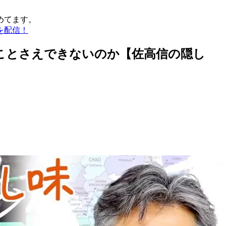
めてます。
を配信！
ことさえできないのか【佐高信の隠し