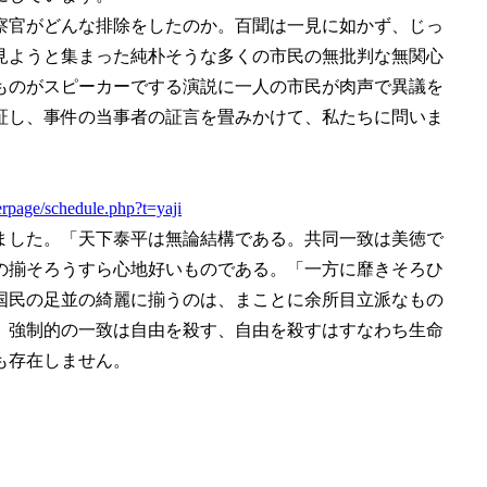
察官がどんな排除をしたのか。百聞は一見に如かず、じっ
見ようと集まった純朴そうな多くの市民の無批判な無関心
ものがスピーカーでする演説に一人の市民が肉声で異議を
証し、事件の当事者の証言を畳みかけて、私たちに問いま
terpage/schedule.php?t=yaji
きました。「天下泰平は無論結構である。共同一致は美徳で
の揃そろうすら心地好いものである。「一方に靡きそろひ
国民の足並の綺麗に揃うのは、まことに余所目立派なもの
、強制的の一致は自由を殺す、自由を殺すはすなわち生命
も存在しません。