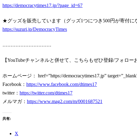
https://democracytimes17.jp/?page_id=67
★グッズを販売しています（グッズ1つにつき500円が寄付に
https://suzuri.jp/DemocracyTimes
…………………………
【YouTubeチャンネルと併せて、こちらもぜひ登録/フォロ
ホームページ：
href=”https://democracytimes17.jp” target=”_blank
Facebook：
https://www.facebook.com/dtimes17
twitter：
https://twitter.com/dtimes17
メルマガ：
https://www.mag2.com/m/0001687521
共有:
X