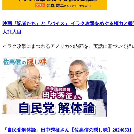
映画『記者たち』と『バイス』 イラク攻撃をめぐる権力と報
人21人目
イラク攻撃にまつわるアメリカの内部を、実話に基づいて描
「自民党解体論」田中秀征さん【佐高信の隠し味】20240531