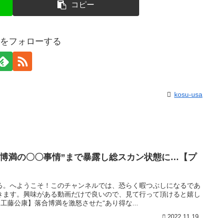
コピー
usaをフォローする
kosu-usa
合博満の〇〇事情”まで暴露し総スカン状態に…【プ
る。へようこそ！このチャンネルでは、恐らく暇つぶしになるであ
きます。興味がある動画だけで良いので、見て行って頂けると嬉し
工藤公康】落合博満を激怒させた“あり得な...
2022.11.19