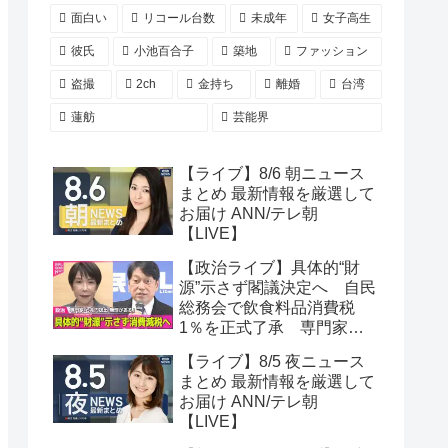
面白い
リコール台数
未成年
女子高生
彼氏
小池百合子
築地
ファッション
盗撮
2ch
金持ち
離婚
台湾
蓮舫
芸能界
【ライブ】8/6 朝ニュース
まとめ 最新情報を厳選して
お届け ANN/テレ朝
【LIVE】
【政治ライブ】具体的“財
源”示さず閣議決定へ 自民
総務会で飲食料品消費税
1％を正式了承 専門家
「年間5兆円規模の財源を
【ライブ】8/5 夜ニュース
捻出するのには無理があ
まとめ 最新情報を厳選して
る」──政治ニュースまとめ
お届け ANN/テレ朝
（日テレNEWS LIVE）
【LIVE】