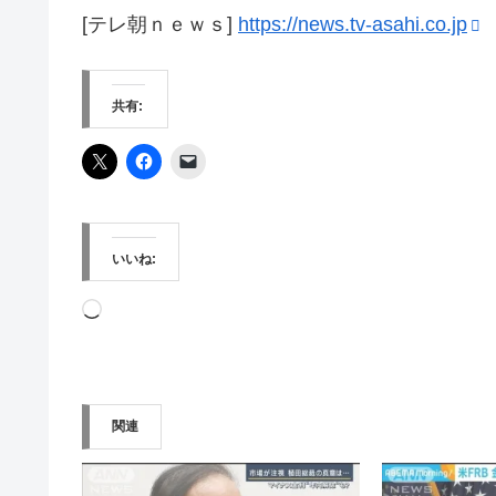
[テレ朝ｎｅｗｓ]
https://news.tv-asahi.co.jp
共有:
いいね:
読
み
込
み
関連
中…