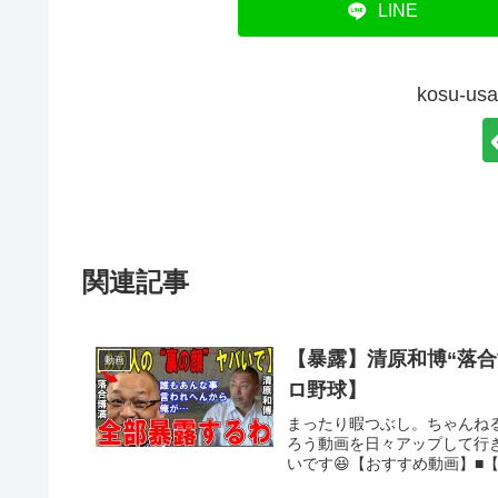
LINE
kosu-
関連記事
【暴露】清原和博“落
動画
ロ野球】
まったり暇つぶし。ちゃんね
ろう動画を日々アップして行
いです😆【おすすめ動画】■【