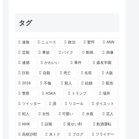
タグ
速報
ニュース
政治
驚愕
ANN
芸能
事故
バイク
動画
画像
逮捕
かわいい
事件
森友学園
詐欺
自殺
死亡
名前
大阪
2016
不倫
殺人
結婚
籠池
警察
ASKA
トランプ
場所
ツイッター
誰
リコール
ダイエット
犯人
女性
可愛い
水着
芸人
NHK
誤報
覚せい剤
飲酒運転
高樹沙耶
水トク
ブログ
フライデー