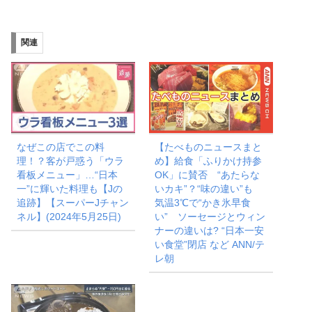
込
み
関連
中…
なぜこの店でこの料
【たべものニュースまと
理！？客が戸惑う「ウラ
め】給食「ふりかけ持参
看板メニュー」…“日本
OK」に賛否 “あたらな
一”に輝いた料理も【Jの
いカキ”？“味の違い”も
追跡】【スーパーJチャン
気温3℃で“かき氷早食
ネル】(2024年5月25日)
い” ソーセージとウィン
ナーの違いは? “日本一安
い食堂”閉店 など ANN/テ
レ朝