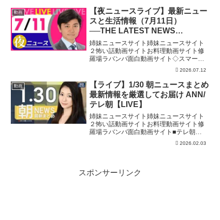
world（フルバージョン） 問題ある場
合、削除依頼等は、メールよりお願いし
【夜ニュースライブ】最新ニュー
動画
ます →nex...
スと生活情報（7月11日）
──THE LATEST NEWS
SUMMARY（日テレNEWS
姉妹ニュースサイト姉妹ニュースサイト
LIVE）
２怖い話動画サイトお料理動画サイト修
羅場ラバンバ面白動画サイト◇スマート
フォンアプリ「日テレNEWS NNN」24時
2026.07.12
間365日のニュース配信はもちろん、新し
く報道番組へ参加する機能を実装してい
【ライブ】1/30 朝ニュースまとめ
動画
ます。上記リ...
最新情報を厳選してお届け ANN/
テレ朝【LIVE】
姉妹ニュースサイト姉妹ニュースサイト
２怖い話動画サイトお料理動画サイト修
羅場ラバンバ面白動画サイト■テレ朝
NEWS24 日本のニュースを24時間配信■
2026.02.03
テレ朝ニュース公式HP#ニュース #ライ
ブ #ann
スポンサーリンク