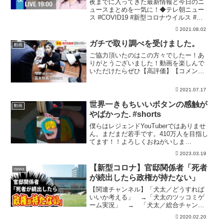
夜までに入ってきた最新情報と今日のニ
ュースまとめを一気に！◆テレ朝ニュー
ス #COVID19 #新型コロナウイルス #テ
レ朝news
2021.08.02
ガチで取り調べを受けました。
動画
ご協力頂いたのはこの方々でしたー！あ
りがとうございました！動画を楽しんで
いただけたらぜひ【高評価】【コメン
ト】【チャンネル登録】をよろしくお願
いします！よかったらベルマークを押し
2021.07.17
て【通知ON】にしてください！●水溜り
ボンドの日常撮影の裏側、...
世界一きもちいいボタンの感触が
動画
やばかった. #shorts
僕らはレジェンドYouTuberではありませ
ん。まだまだ若手です。410万人を目指し
てます！！よろしくおねがいしま
す！！！動画を楽しんでいただけたらぜ
2023.03.19
ひ【高評価】【コメント】【チャンネル
登録】をよろしくお願いします。そして
【新型コロナ】官邸関係者「死者
news
可能でしたらベルマ...
が続出したら政権が持たない」
【関連チャンネル】「犬太／どうすれば
いいか考える」 →「犬太のツッコミゲ
ーム実況」 → 「犬太／総合チャンネ
ル」 → エンディング曲 loser's
2020.02.20