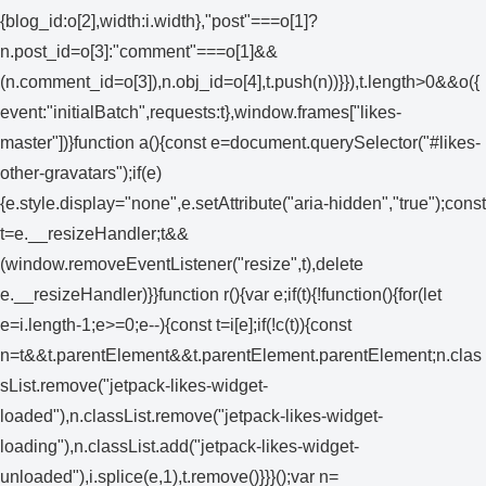
{blog_id:o[2],width:i.width},"post"===o[1]?
n.post_id=o[3]:"comment"===o[1]&&
(n.comment_id=o[3]),n.obj_id=o[4],t.push(n))}}),t.length>0&&o({
event:"initialBatch",requests:t},window.frames["likes-
master"])}function a(){const e=document.querySelector("#likes-
other-gravatars");if(e)
{e.style.display="none",e.setAttribute("aria-hidden","true");const
t=e.__resizeHandler;t&&
(window.removeEventListener("resize",t),delete
e.__resizeHandler)}}function r(){var e;if(t){!function(){for(let
e=i.length-1;e>=0;e--){const t=i[e];if(!c(t)){const
n=t&&t.parentElement&&t.parentElement.parentElement;n.clas
sList.remove("jetpack-likes-widget-
loaded"),n.classList.remove("jetpack-likes-widget-
loading"),n.classList.add("jetpack-likes-widget-
unloaded"),i.splice(e,1),t.remove()}}}();var n=