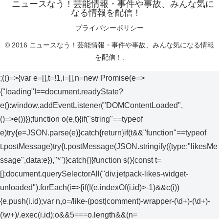
ニュースなう！芸能情報・事件や事故、みんな気に
なる情報を配信！
プライバシーポリシー
© 2016 ニュースなう！芸能情報・事件や事故、みんな気になる情報
を配信！.
;(()=>{var e=[],t=!1,i=[],n=new Promise(e=>
{"loading"!==document.readyState?
e():window.addEventListener("DOMContentLoaded",
()=>e())});function o(e,t){if("string"==typeof
e)try{e=JSON.parse(e)}catch{return}if(t&&"function"==typeof
t.postMessage)try{t.postMessage(JSON.stringify({type:"likesMe
ssage",data:e}),"*")}catch{}}function s(){const t=
[];document.querySelectorAll("div.jetpack-likes-widget-
unloaded").forEach(i=>{if(!(e.indexOf(i.id)>-1)&&c(i))
{e.push(i.id);var n,o=/like-(post|comment)-wrapper-(\d+)-(\d+)-
(\w+)/.exec(i.id);o&&5===o.length&&(n=