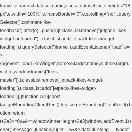
frame",e.name=t.dataset.name,e.src=t.dataset.src,e.height="18
px",e.width="100%",e.frameBorder="0",e.scrolling="no",t.query
Selector(".comment-like-
feedback").after(e),i.push(e)}t.classList.remove("jetpack-likes-
widget-unloaded"),t.classList.add("jetpack-likes-widget-
loading"),t.querySelector("iframe").addEventListener("load",e=
>
{o({event:"loadLikeWidget",name:e.target.name,width:e.target.
width},window.frames["likes-
master"]),t.classList.remove("jetpack-likes-widget-
loading"),t.classList.add("jetpack-likes-widget-
loaded")})}function c(e){const
t=e.getBoundingClientRect().top,i=e.getBoundingClientRect().b
ottom;return
t+2e3>=0&&i<=window.innerHeight+2e3}window.addEventList
ener("message",function(e){let i=e&&e.data;if("string"==typeof