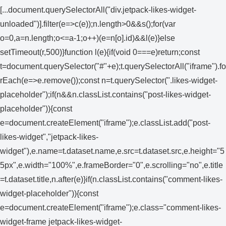
[...document.querySelectorAll("div.jetpack-likes-widget-
unloaded")].filter(e=>c(e));n.length>0&&s();for(var
o=0,a=n.length;o<=a-1;o++)(e=n[o].id)&&l(e)}else
setTimeout(r,500)}function l(e){if(void 0===e)return;const
t=document.querySelector("#"+e);t.querySelectorAll("iframe").fo
rEach(e=>e.remove());const n=t.querySelector(".likes-widget-
placeholder");if(n&&n.classList.contains("post-likes-widget-
placeholder")){const
e=document.createElement("iframe");e.classList.add("post-
likes-widget","jetpack-likes-
widget"),e.name=t.dataset.name,e.src=t.dataset.src,e.height="5
5px",e.width="100%",e.frameBorder="0",e.scrolling="no",e.title
=t.dataset.title,n.after(e)}if(n.classList.contains("comment-likes-
widget-placeholder")){const
e=document.createElement("iframe");e.class="comment-likes-
widget-frame jetpack-likes-widget-