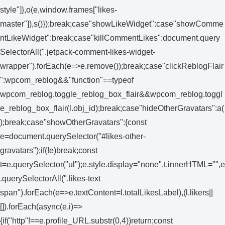
style"]},o(e,window.frames["likes-
master"]),s()});break;case"showLikeWidget":case"showComme
ntLikeWidget":break;case"killCommentLikes":document.query
SelectorAll(".jetpack-comment-likes-widget-
wrapper").forEach(e=>e.remove());break;case"clickReblogFlair
":wpcom_reblog&&"function"==typeof
wpcom_reblog.toggle_reblog_box_flair&&wpcom_reblog.toggl
e_reblog_box_flair(l.obj_id);break;case"hideOtherGravatars":a(
);break;case"showOtherGravatars":{const
e=document.querySelector("#likes-other-
gravatars");if(!e)break;const
t=e.querySelector("ul");e.style.display="none",t.innerHTML="",e
.querySelectorAll(".likes-text
span").forEach(e=>e.textContent=l.totalLikesLabel),(l.likers||
[]).forEach(async(e,i)=>
{if("http"!==e.profile_URL.substr(0,4))return;const