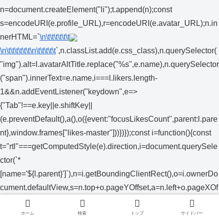
n=document.createElement("li");t.append(n);const
s=encodeURI(e.profile_URL),r=encodeURI(e.avatar_URL);n.in
nerHTML=`
\n\t\t\t\t\t\t
\n\t\t\t\t\t\t
\n\t\t\t\t\t
`,n.classList.add(e.css_class),n.querySelector(
"img").alt=l.avatarAltTitle.replace("%s",e.name),n.querySelector
("span").innerText=e.name,i===l.likers.length-
1&&n.addEventListener("keydown",e=>
{"Tab"!==e.key||e.shiftKey||
(e.preventDefault(),a(),o({event:"focusLikesCount",parent:l.pare
nt},window.frames["likes-master"]))})});const i=function(){const
t="rtl"===getComputedStyle(e).direction,i=document.querySele
ctor(`*
[name='${l.parent}']`),n=i.getBoundingClientRect(),o=i.ownerDo
cument.defaultView,s=n.top+o.pageYOffset,a=n.left+o.pageXOf
fset;let r;if(e.style.top=s+l.position.top-1+"px",t){const
t=l&&l.likers?
ホーム
検索
トップ
サイドバー