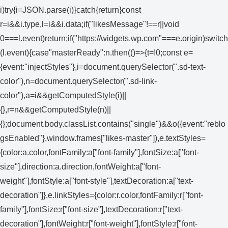
i)try{i=JSON.parse(i)}catch{return}const
r=i&&i.type,l=i&&i.data;if("likesMessage"!==r||void
0===l.event)return;if("https://widgets.wp.com"===e.origin)switch
(l.event){case"masterReady":n.then(()=>{t=!0;const e=
{event:"injectStyles"},i=document.querySelector(".sd-text-
color"),n=document.querySelector(".sd-link-
color"),a=i&&getComputedStyle(i)||
{},r=n&&getComputedStyle(n)||
{};document.body.classList.contains("single")&&o({event:"reblo
gsEnabled"},window.frames["likes-master"]),e.textStyles=
{color:a.color,fontFamily:a["font-family"],fontSize:a["font-
size"],direction:a.direction,fontWeight:a["font-
weight"],fontStyle:a["font-style"],textDecoration:a["text-
decoration"]},e.linkStyles={color:r.color,fontFamily:r["font-
family"],fontSize:r["font-size"],textDecoration:r["text-
decoration"],fontWeight:r["font-weight"],fontStyle:r["font-