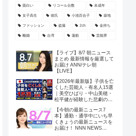
面白い
リコール台数
未成年
女子高生
彼氏
小池百合子
築地
ファッション
盗撮
2ch
金持ち
離婚
台湾
蓮舫
芸能界
【ライブ】8/7 朝ニュース
まとめ 最新情報を厳選して
お届け ANN/テレ朝
【LIVE】
【2026年最新版】子供を亡
くした芸能人・有名人15選
｜美空ひばり・中山美穂・
松平健が経験した悲劇の真
実
【今朝の最新ニュース7
本】通勤・通学中にいち早
くきょうの最新ニュースを
お届け！ NNN NEWS
ZIP！(2026年8月7日)