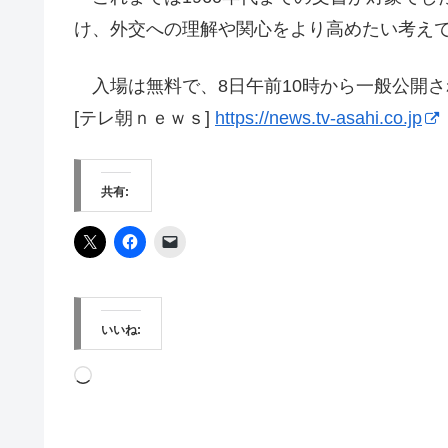
け、外交への理解や関心をより高めたい考え
入場は無料で、8日午前10時から一般公開さ
[テレ朝ｎｅｗｓ]
https://news.tv-asahi.co.jp
共有:
いいね:
読
み
込