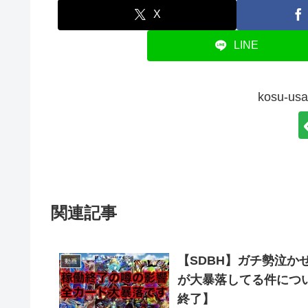
X
LINE
kosu-
関連記事
【SDBH】ガチ勢泣
動画
が大暴落してる件につ
終了】