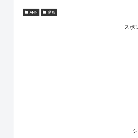
ANN
動画
スポ
シ