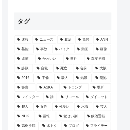
タグ
速報
ニュース
政治
驚愕
ANN
芸能
事故
バイク
動画
画像
逮捕
かわいい
事件
森友学園
詐欺
自殺
死亡
名前
大阪
2016
不倫
殺人
結婚
籠池
警察
ASKA
トランプ
場所
ツイッター
誰
リコール
ダイエット
犯人
女性
可愛い
水着
芸人
NHK
誤報
覚せい剤
飲酒運転
高樹沙耶
水トク
ブログ
フライデー