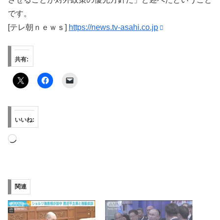
です。
[テレ朝ｎｅｗｓ]
https://news.tv-asahi.co.jp
共有:
いいね:
読
み
込
み
関連
中…