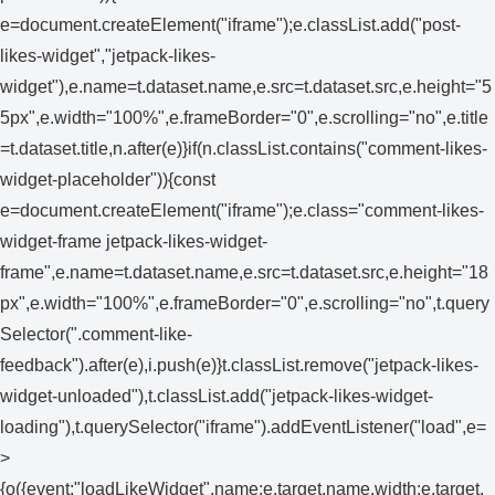
e=document.createElement("iframe");e.classList.add("post-
likes-widget","jetpack-likes-
widget"),e.name=t.dataset.name,e.src=t.dataset.src,e.height="5
5px",e.width="100%",e.frameBorder="0",e.scrolling="no",e.title
=t.dataset.title,n.after(e)}if(n.classList.contains("comment-likes-
widget-placeholder")){const
e=document.createElement("iframe");e.class="comment-likes-
widget-frame jetpack-likes-widget-
frame",e.name=t.dataset.name,e.src=t.dataset.src,e.height="18
px",e.width="100%",e.frameBorder="0",e.scrolling="no",t.query
Selector(".comment-like-
feedback").after(e),i.push(e)}t.classList.remove("jetpack-likes-
widget-unloaded"),t.classList.add("jetpack-likes-widget-
loading"),t.querySelector("iframe").addEventListener("load",e=
>
{o({event:"loadLikeWidget",name:e.target.name,width:e.target.