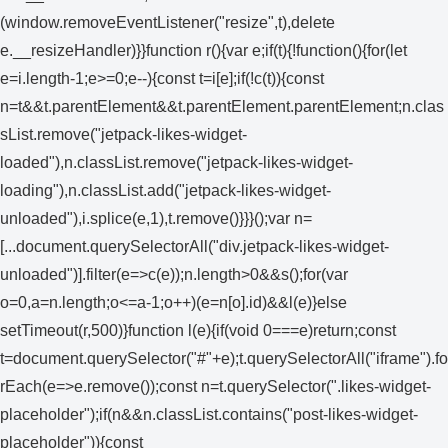
(window.removeEventListener("resize",t),delete
e.__resizeHandler)}}function r(){var e;if(t){!function(){for(let
e=i.length-1;e>=0;e--){const t=i[e];if(!c(t)){const
n=t&&t.parentElement&&t.parentElement.parentElement;n.clas
sList.remove("jetpack-likes-widget-
loaded"),n.classList.remove("jetpack-likes-widget-
loading"),n.classList.add("jetpack-likes-widget-
unloaded"),i.splice(e,1),t.remove()}}}();var n=
[...document.querySelectorAll("div.jetpack-likes-widget-
unloaded")].filter(e=>c(e));n.length>0&&s();for(var
o=0,a=n.length;o<=a-1;o++)(e=n[o].id)&&l(e)}else
setTimeout(r,500)}function l(e){if(void 0===e)return;const
t=document.querySelector("#"+e);t.querySelectorAll("iframe").fo
rEach(e=>e.remove());const n=t.querySelector(".likes-widget-
placeholder");if(n&&n.classList.contains("post-likes-widget-
placeholder")){const