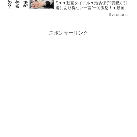
*)▼▼動画タイトル▼池坊保子“貴親方引
退にあり得ない一言”一同激怒！▼動画内
容▼今回は、池坊保子さんが言い放って
2018.10.02
くれてますね～(； ･`ω･´)▼オススメ動画
はこちら♪▼☆ビートたけしが放っ
た“貴...
スポンサーリンク