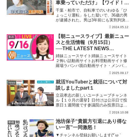
車乗っていただけ」【ワイド！ス
クランブル】(2024年5月10日)
千葉・柏市で、自転車でのいわゆる「ひ
ょっこり運転」をした疑いで、36歳の男
が逮捕された。男は3年前にも実刑判決を
受けていた。■容疑を否認「自転車に乗っ
2024.05.12
ていただけ」 逮捕された柏市の無職・
成島明彦容疑者（36）は先月15日、市内
【朝ニュースライブ】最新ニュー
動画
の道路で自転車...
スと生活情報（9月15日）
──THE LATEST NEWS
SUMMARY（日テレNEWS
姉妹ニュースサイト姉妹ニュースサイト
LIVE）
２怖い話動画サイトお料理動画サイト修
羅場ラバンバ面白動画サイト・メンバー
シップ「日テレNEWSクラブ」始まりま
2025.09.17
した月額290円で所属歴に応じ色が変化し
ステータスアップしていくバッジ特典
就活YouTuberと就活について対
news
や、ライブ配信のチャ...
談しましたpart１
立花孝志の新しいユーチューブチャンネ
ル【１０月の選挙】日付けは公示日で投
票日１週間後です参議院のみ投票日は２
７日６日高知県・南国市【上岡 けいす
2019.10.08
け】１０日参議院選挙補選【埼玉県選挙
区】【豊田 真由子（希望）】２０日茨
池坊保子“貴親方引退にあり得な
動画
城県・ひたちなか市【川崎...
い一言”一同激怒！
▼チャンネル登録お願いします(*´ω｀