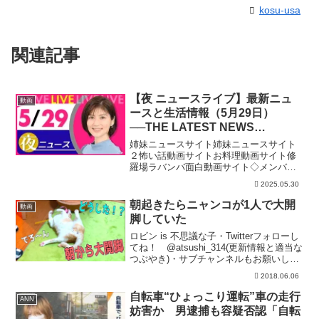
kosu-usa
関連記事
【夜 ニュースライブ】最新ニュ
動画
ースと生活情報（5月29日）
──THE LATEST NEWS
SUMMARY（日テレNEWS
姉妹ニュースサイト姉妹ニュースサイト
LIVE）
２怖い話動画サイトお料理動画サイト修
羅場ラバンバ面白動画サイト◇メンバー
シップ「日テレNEWSクラブ」始まりま
2025.05.30
した月額290円で所属歴に応じ色が変化し
ステータスアップしていくバッジ特典
朝起きたらニャンコが1人で大開
動画
や、ライブ配信のチャ...
脚していた
ロビン is 不思議な子・Twitterフォローし
てね！ @atsushi_314(更新情報と適当な
つぶやき)・サブチャンネルもお願いしま
す！ファンレタープレゼント等は〒106-
2018.06.06
6134 東京都港区六本木6-10-1六本木ヒ
ルズ森タワー37...
自転車“ひょっこり運転”車の走行
ANN
妨害か 男逮捕も容疑否認「自転