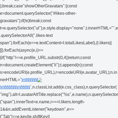
);break;case"showOtherGravatars":{const
e=document.querySelector("#likes-other-
gravatars");if(!e)break;const
t=e.querySelector("ul");e.style.display="none",t.innerHTML="",e
.querySelectorAll(".likes-text
span").forEach(e=>e.textContent=l.totalLikesLabel),(l.likers||
[]).forEach(async(e,i)=>
{if("http"!==e.profile_URL.substr(0,4))return;const
n=document.createElement("li");t.append(n);const
s=encodeURI(e.profile_URL),r=encodeURI(e.avatar_URL);n.in
nerHTML=`
\n\t\t\t\t\t\t
\n\t\t\t\t\t\t
\n\t\t\t\t\t
`,n.classList.add(e.css_class),n.querySelector(
"img").alt=l.avatarAltTitle.replace("%s",e.name),n.querySelector
("span").innerText=e.name,i===l.likers.length-
1&&n.addEventListener("keydown",e=>
{"Tab"!==e.key||e.shiftKey||