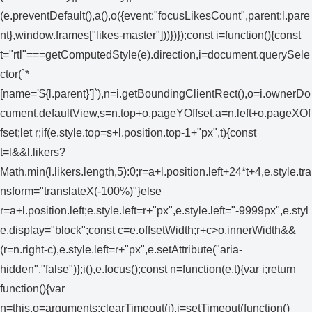
(e.preventDefault(),a(),o({event:"focusLikesCount",parent:l.pare
nt},window.frames["likes-master"]))})});const i=function(){const
t="rtl"===getComputedStyle(e).direction,i=document.querySele
ctor(`*
[name='${l.parent}']`),n=i.getBoundingClientRect(),o=i.ownerDo
cument.defaultView,s=n.top+o.pageYOffset,a=n.left+o.pageXOf
fset;let r;if(e.style.top=s+l.position.top-1+"px",t){const
t=l&&l.likers?
Math.min(l.likers.length,5):0;r=a+l.position.left+24*t+4,e.style.tra
nsform="translateX(-100%)"}else
r=a+l.position.left;e.style.left=r+"px",e.style.left="-9999px",e.styl
e.display="block";const c=e.offsetWidth;r+c>o.innerWidth&&
(r=n.right-c),e.style.left=r+"px",e.setAttribute("aria-
hidden","false")};i(),e.focus();const n=function(e,t){var i;return
function(){var
n=this,o=arguments;clearTimeout(i),i=setTimeout(function()