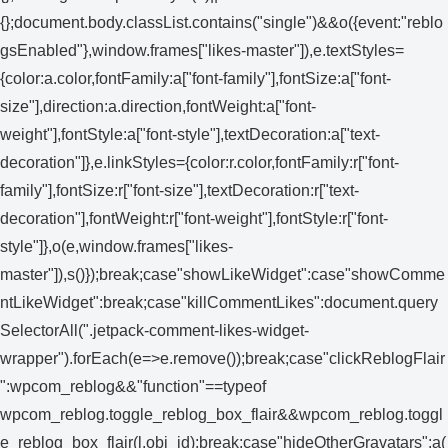
{};document.body.classList.contains("single")&&o({event:"reblo
gsEnabled"},window.frames["likes-master"]),e.textStyles=
{color:a.color,fontFamily:a["font-family"],fontSize:a["font-
size"],direction:a.direction,fontWeight:a["font-
weight"],fontStyle:a["font-style"],textDecoration:a["text-
decoration"]},e.linkStyles={color:r.color,fontFamily:r["font-
family"],fontSize:r["font-size"],textDecoration:r["text-
decoration"],fontWeight:r["font-weight"],fontStyle:r["font-
style"]},o(e,window.frames["likes-
master"]),s()});break;case"showLikeWidget":case"showComme
ntLikeWidget":break;case"killCommentLikes":document.query
SelectorAll(".jetpack-comment-likes-widget-
wrapper").forEach(e=>e.remove());break;case"clickReblogFlair
":wpcom_reblog&&"function"==typeof
wpcom_reblog.toggle_reblog_box_flair&&wpcom_reblog.toggl
e_reblog_box_flair(l.obj_id);break;case"hideOtherGravatars":a(