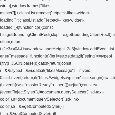
width},window.frames["likes-
master"]),t.classList.remove("jetpack-likes-widget-
loading"),t.classList.add("jetpack-likes-widget-
loaded")})}function c(e){const
t=e.getBoundingClientRect().top,i=e.getBoundingClientRect().b
ottom;return
t+2e3>=0&&i<=window.innerHeight+2e3}window.addEventList
ener("message",function(e){let i=e&&e.data;if("string"==typeof
i)try{i=JSON.parse(i)}catch{return}const
r=i&&i.type,l=i&&i.data;if("likesMessage"!==r||void
0===l.event)return;if("https://widgets.wp.com"===e.origin)switch
(l.event){case"masterReady":n.then(()=>{t=!0;const e=
{event:"injectStyles"},i=document.querySelector(".sd-text-
color"),n=document.querySelector(".sd-link-
color"),a=i&&getComputedStyle(i)||
{},r=n&&getComputedStyle(n)||