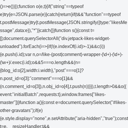
()=>e())});function o(e,t){if("string"==typeof
e)try{e=JSON.parse(e)}catch{return}if(t&&"function"==typeof
t.postMessage)try{t.postMessage(JSON.stringify({type:"likesMe
ssage",data:e}),"*")}catch{}}function s(){const t=
[];document.querySelectorAll("div.jetpack-likes-widget-
unloaded").forEach(i=>{if(!(e.indexOf(i.id)>-1)&&c(i))
{e.push(i.id);var n,o=/like-(post|comment)-wrapper-(\d+)-(\d+)-
(\w+)/.exec(i.id);o&&5===o.length&&(n=
{blog_id:o[2],width:i.width},"post"===o[1]?
n.post_id=o[3]:"comment"===o[1]&&
(n.comment_id=o[3]),n.obj_id=o[4],t.push(n))}}),t.length>0&&o({
event:"initialBatch",requests:t},window.frames["likes-
master"])}function a(){const e=document.querySelector("#likes-
other-gravatars");if(e)
{e.style.display="none",e.setAttribute("aria-hidden","true");const
t=e.__resizeHandler;t&&